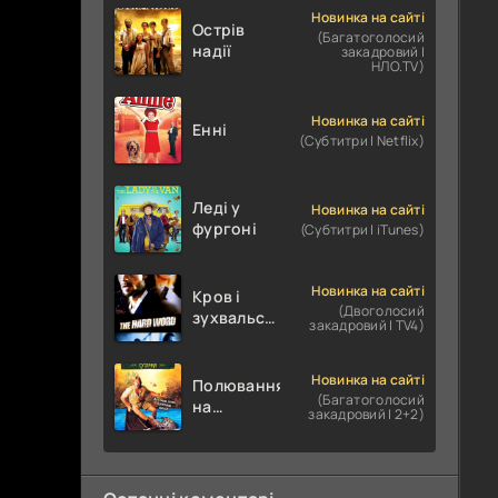
Новинка на сайті
Острів
(Багатоголосий
надії
закадровий |
НЛО.TV)
Новинка на сайті
Енні
(Субтитри | Netflix)
Леді у
Новинка на сайті
фургоні
(Субтитри | iTunes)
Новинка на сайті
Кров і
(Двоголосий
зухвальство
закадровий | TV4)
/ Родинне
пограбування
Новинка на сайті
Полювання
(Багатоголосий
на
закадровий | 2+2)
крокодилів:
Сутичка