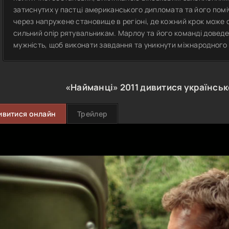
затиснутих у пастці американського дипломата та його помі
через напружене становище в регіоні, де кожний крок може 
сильний опір рятувальникам. Марлоу та його команді доведе
мужність, щоб виконати завдання та уникнути міжнародного
«Найманці»
2011
дивитися українсь
ивитися онлайн
Трейлер