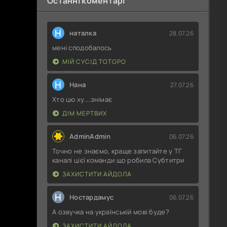
Останні коментарі
Н
наталка
28.07.26
мені сподобалось
МІЙ СУСІД ТОТОРО
Н
Нана
27.07.26
Хто цю ху....знімає
ДІМ МЕРТВИХ
AdminAdmin
06.07.26
Точно не знаємо, краще запитайте у ТГ
каналі цієї команди що робила Субтитри
ЗАХИСТИТИ АЙДОЛА
Н
Ностардамус
06.07.26
А озвучка на українській мові буде?
ЗАХИСТИТИ АЙДОЛА