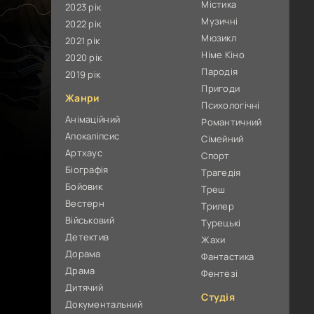
Містика
2023 рік
Музичні
2022 рік
Мюзикл
2021 рік
Німе Кіно
2020 рік
Пародія
2019 рік
Пригоди
Жанри
Психологічні
Анімаційний
Романтичний
Апокаліпсис
Сімейний
Артхаус
Спорт
Біографія
Трагедія
Бойовик
Треш
Вестерн
Трилер
Військовий
Турецькі
Детектив
Жахи
Дорама
Фантастика
Драма
Фентезі
Дитячий
Студія
Документальний