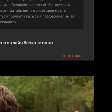
чника. Складність операції збільшується
стати фатальним, а ворожі сили мають
ться проявити весь свій професіоналізм та
 скандалу.
кою онлайн безкоштовно
НЕ ПРАЦЮЄ?