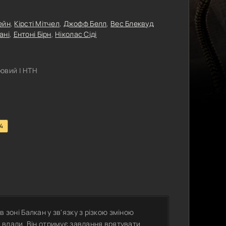
Зейн
,
Кірсті Мітчел
,
Джофф Белл
,
Вес Блеквуд
,
ані
,
Ентоні Бірн
,
Ніколас Сіді
овий | НТН
.4
в зоні Балкан у зв'язку з різкою зміною
 влади. Він отримує завдання врятувати