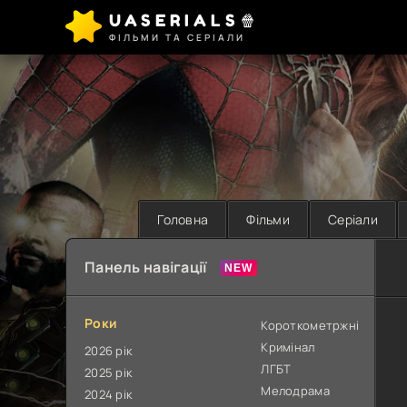
UASERIALS🍿
ФІЛЬМИ ТА СЕРІАЛИ
Головна
Фільми
Серіали
Панель навігації
Роки
Короткометржні
Кримінал
2026 рік
ЛГБТ
2025 рік
Мелодрама
2024 рік