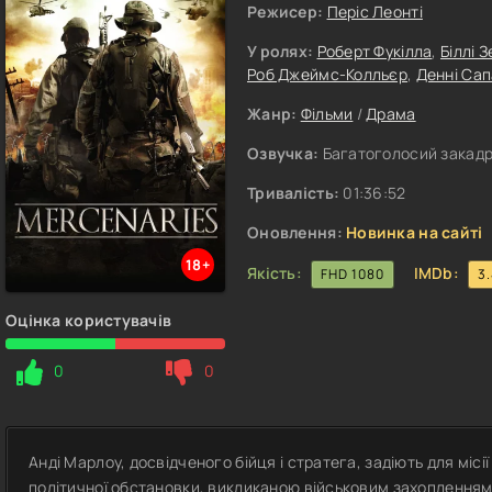
Режисер:
Періс Леонті
У ролях:
Роберт Фукілла
,
Біллі 
Роб Джеймс-Колльєр
,
Денні Сап
Жанр:
Фільми
/
Драма
Озвучка:
Багатоголосий закадр
Тривалість:
01:36:52
Оновлення:
Новинка на сайті
18+
Якість:
IMDb:
FHD 1080
3
Оцінка користувачів
0
0
Анді Марлоу, досвідченого бійця і стратега, задіють для місії 
політичної обстановки, викликаною військовим захопленням