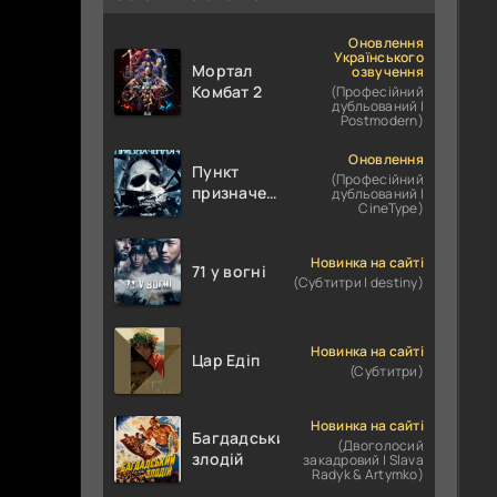
Оновлення
Українського
Мортал
озвучення
Комбат 2
(Професійний
дубльований |
Postmodern)
Оновлення
Пункт
(Професійний
призначення
дубльований |
CineType)
4
Новинка на сайті
71 у вогні
(Субтитри | destiny)
Новинка на сайті
Цар Едіп
(Субтитри)
Новинка на сайті
Багдадський
(Двоголосий
злодій
закадровий | Slava
Radyk & Artymko)