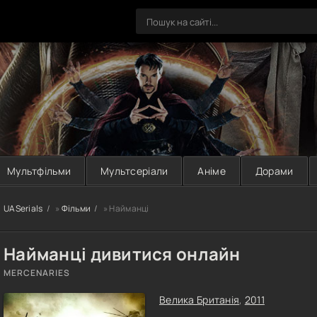
Мультфільми
Мультсеріали
Аніме
Дорами
UASerials
»
Фільми
» Найманці
Найманці дивитися онлайн
MERCENARIES
Велика Британія
,
2011