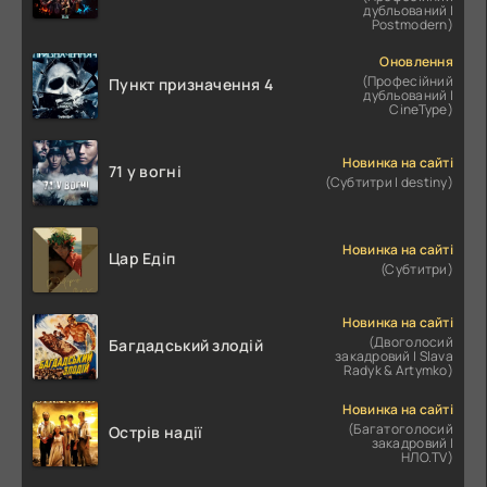
дубльований |
Postmodern)
Оновлення
(Професійний
Пункт призначення 4
дубльований |
CineType)
Новинка на сайті
71 у вогні
(Субтитри | destiny)
Новинка на сайті
Цар Едіп
(Субтитри)
Новинка на сайті
(Двоголосий
Багдадський злодій
закадровий | Slava
Radyk & Artymko)
Новинка на сайті
(Багатоголосий
Острів надії
закадровий |
НЛО.TV)