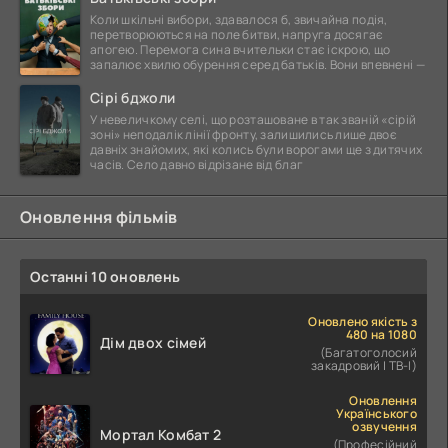
Коли шкільні вибори, здавалося б, звичайна подія,
перетворюються на поле битви, напруга досягає
апогею. Перемога сина вчительки стає іскрою, що
запалює хвилю обурення серед батьків. Вони впевнені —
Сірі бджоли
У невеличкому селі, що розташоване в так званій «сірій
зоні» неподалік лінії фронту, залишились лише двоє
давніх знайомих, які колись були ворогами ще з дитячих
часів. Село давно відрізане від благ
Оновлення фільмів
Останні 10 оновлень
Оновлено якість з
480 на 1080
Дім двох сімей
(Багатоголосий
закадровий | ТВ-І)
Оновлення
Українського
озвучення
Мортал Комбат 2
(Професійний