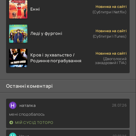
Новинка на сайті
Енні
(Субтитри | Netflix)
Новинка на сайті
Леді у фургоні
(Субтитри | iTunes)
Новинка на сайті
Кров і зухвальство /
(Двоголосий
Родинне пограбування
закадровий | TV4)
Останні коментарі
Н
наталка
28.07.26
мені сподобалось
МІЙ СУСІД ТОТОРО