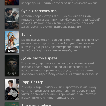
непорозумінь. Коли він оголошує про намір одружитися,
це
Сузір’я великого пса
Головний герой історії, Хіг, — цивільний пілот, який
мешкає у постапокаліптичному Колорадо на занедбаній
авіабазі. Разом зі своїм вірним супутником, собакою
Джаспером, та буркотливим, але відданим
Ваяна
Моана відгукується на заклик океану і вирішує покинути
береги свого рідного острова Мотунуї. Вперше вона
вирушає у відкрите море у супроводі знаменитого
напівбога Мауї. На них чекає незабутня
Дюна: Частина третя
У галактиці стрімко зростає напруга: встановлений
порядок дедалі більше викликає невдоволення, а
навколо імператора починає згущуватися павутина
прихованих інтриг. Йому доводиться тримати ситуацію
Гаррі Поттер
У центрі історії — хлопчик, який зростав у звичайному
світі, не підозрюючи, що десь поруч тече зовсім інше
життя, сповнене таємниць і прихованої сили. Раптове
відкриття його істинної природи стає
Батьківські збори