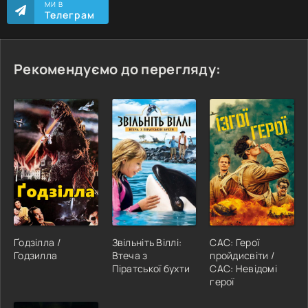
МИ В
Телеграм
Рекомендуємо до перегляду:
Ґодзілла /
Звільніть Віллі:
САС: Герої
Годзилла
Втеча з
пройдисвіти /
Піратської бухти
САС: Невідомі
герої