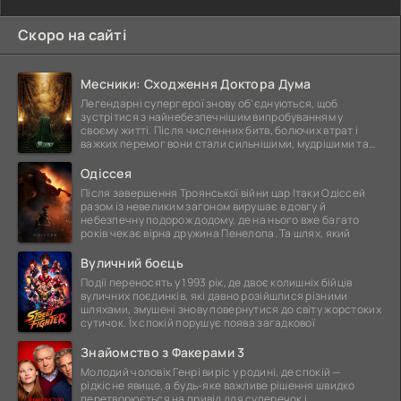
Скоро на сайті
Месники: Сходження Доктора Дума
Легендарні супергерої знову об'єднуються, щоб
зустрітися з найнебезпечнішим випробуванням у
своєму житті. Після численних битв, болючих втрат і
важких перемог вони стали сильнішими, мудрішими та
ще
Одіссея
Після завершення Троянської війни цар Ітаки Одіссей
разом із невеликим загоном вирушає в довгу й
небезпечну подорож додому, де на нього вже багато
років чекає вірна дружина Пенелопа. Та шлях, який
Вуличний боєць
Події переносять у 1993 рік, де двоє колишніх бійців
вуличних поєдинків, які давно розійшлися різними
шляхами, змушені знову повернутися до світу жорстоких
сутичок. Їх спокій порушує поява загадкової
Знайомство з Факерами 3
Молодий чоловік Генрі виріс у родині, де спокій —
рідкісне явище, а будь-яке важливе рішення швидко
перетворюється на привід для суперечок і