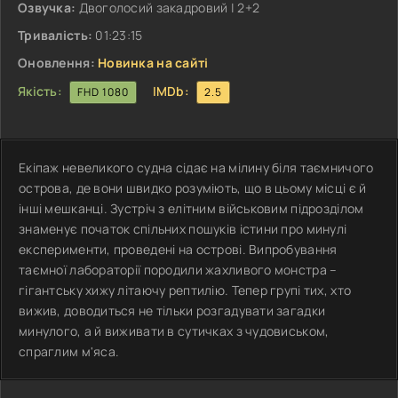
Озвучка:
Двоголосий закадровий | 2+2
Тривалість:
01:23:15
Оновлення:
Новинка на сайті
Якість:
IMDb:
FHD 1080
2.5
Екіпаж невеликого судна сідає на мілину біля таємничого
острова, де вони швидко розуміють, що в цьому місці є й
інші мешканці. Зустріч з елітним військовим підрозділом
знаменує початок спільних пошуків істини про минулі
експерименти, проведені на острові. Випробування
таємної лабораторії породили жахливого монстра –
гігантську хижу літаючу рептилію. Тепер групі тих, хто
вижив, доводиться не тільки розгадувати загадки
минулого, а й виживати в сутичках з чудовиськом,
спраглим м'яса.