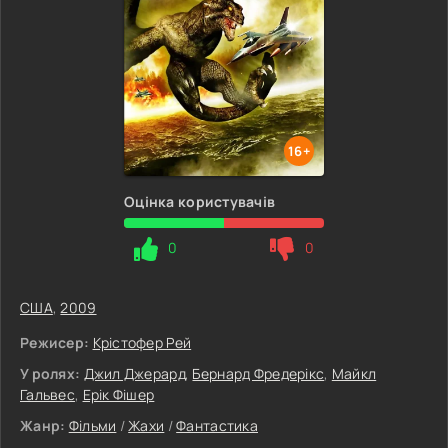
16+
Оцінка користувачів
0
0
США
,
2009
Режисер:
Крістофер Рей
У ролях:
Джил Джерард
,
Бернард Фредерікс
,
Майкл
Гальвес
,
Ерік Фішер
Жанр:
Фільми
/
Жахи
/
Фантастика