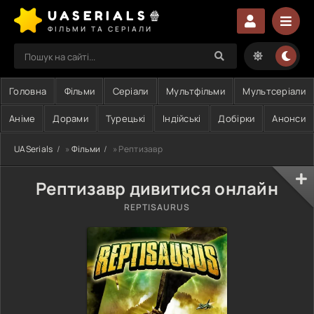
UASERIALS🍿
ФІЛЬМИ ТА СЕРІАЛИ
Головна
Фільми
Серіали
Мультфільми
Мультсеріали
Аніме
Дорами
Турецькі
Індійські
Добірки
Анонси
UASerials
»
Фільми
» Рептизавр
Рептизавр дивитися онлайн
REPTISAURUS