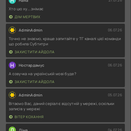
Н
Нана
27.07.26
Хто цю ху....знімає
ДІМ МЕРТВИХ
AdminAdmin
06.07.26
Точно не знаємо, краще запитайте у ТГ каналі цієї команди
що робила Субтитри
ЗАХИСТИТИ АЙДОЛА
Н
Ностардамус
06.07.26
А озвучка на українській мові буде?
ЗАХИСТИТИ АЙДОЛА
AdminAdmin
05.07.26
Вітаємо Вас, даний серіал є відсутній у мережі, оскільки
записів у мережі
ВІТЕР КОХАННЯ
Д
Діма
04.07.26