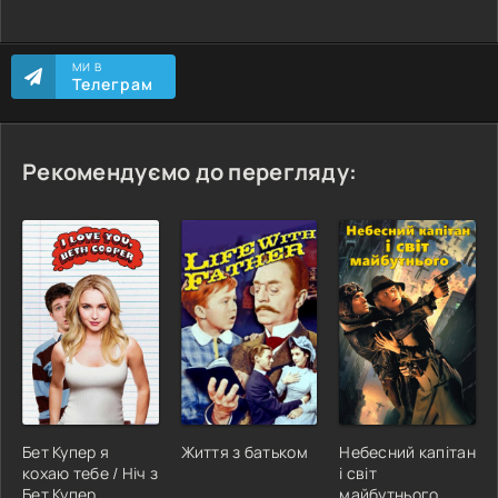
МИ В
Телеграм
Рекомендуємо до перегляду:
Бет Купер я
Життя з батьком
Небесний капітан
кохаю тебе / Ніч з
і світ
Бет Купер
майбутнього