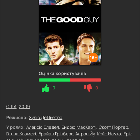
16+
Оцінка користувачів
0
0
США
,
2009
Режисер:
Хуліо ДеПьетро
У ролях:
Алексіс Бледел
,
Ендрю МакКарті
,
Скотт Портер
,
Ганна Кламскі
,
Брайан Грінберг
,
Аарон Йу
,
Кейт Наута
,
Ерік