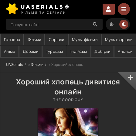
UASERIALS🍿
ФІЛЬМИ ТА СЕРІАЛИ
Головна
Фільми
Серіали
Мультфільми
Мультсеріали
Аніме
Дорами
Турецькі
Індійські
Добірки
Анонси
UASerials
»
Фільми
» Хороший хлопець
Хороший хлопець дивитися
онлайн
THE GOOD GUY