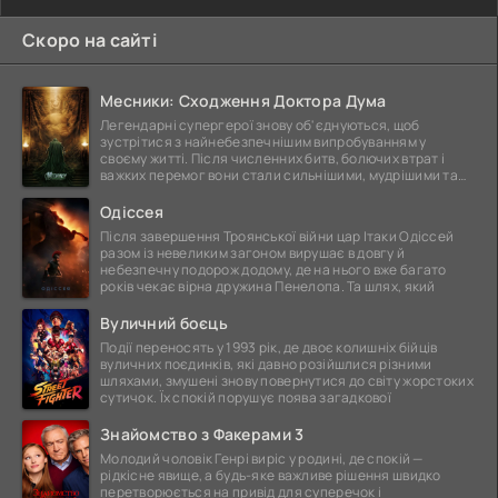
Скоро на сайті
Месники: Сходження Доктора Дума
Легендарні супергерої знову об'єднуються, щоб
зустрітися з найнебезпечнішим випробуванням у
своєму житті. Після численних битв, болючих втрат і
важких перемог вони стали сильнішими, мудрішими та
ще
Одіссея
Після завершення Троянської війни цар Ітаки Одіссей
разом із невеликим загоном вирушає в довгу й
небезпечну подорож додому, де на нього вже багато
років чекає вірна дружина Пенелопа. Та шлях, який
Вуличний боєць
Події переносять у 1993 рік, де двоє колишніх бійців
вуличних поєдинків, які давно розійшлися різними
шляхами, змушені знову повернутися до світу жорстоких
сутичок. Їх спокій порушує поява загадкової
Знайомство з Факерами 3
Молодий чоловік Генрі виріс у родині, де спокій —
рідкісне явище, а будь-яке важливе рішення швидко
перетворюється на привід для суперечок і