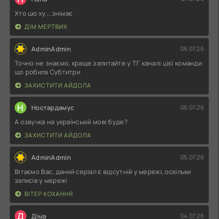
Хто цю ху....знімає
ДІМ МЕРТВИХ
AdminAdmin
06.07.26
Точно не знаємо, краще запитайте у ТГ каналі цієї команди
що робила Субтитри
ЗАХИСТИТИ АЙДОЛА
Н
Ностардамус
06.07.26
А озвучка на українській мові буде?
ЗАХИСТИТИ АЙДОЛА
AdminAdmin
05.07.26
Вітаємо Вас, даний серіал є відсутній у мережі, оскільки
записів у мережі
ВІТЕР КОХАННЯ
Д
Діма
04.07.26