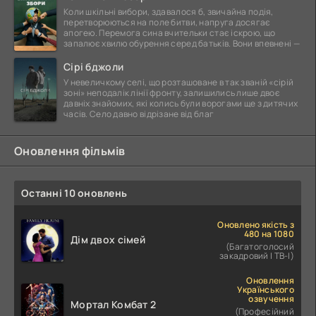
Коли шкільні вибори, здавалося б, звичайна подія,
перетворюються на поле битви, напруга досягає
апогею. Перемога сина вчительки стає іскрою, що
запалює хвилю обурення серед батьків. Вони впевнені —
Сірі бджоли
У невеличкому селі, що розташоване в так званій «сірій
зоні» неподалік лінії фронту, залишились лише двоє
давніх знайомих, які колись були ворогами ще з дитячих
часів. Село давно відрізане від благ
Оновлення фільмів
Останні 10 оновлень
Оновлено якість з
480 на 1080
Дім двох сімей
(Багатоголосий
закадровий | ТВ-І)
Оновлення
Українського
озвучення
Мортал Комбат 2
(Професійний