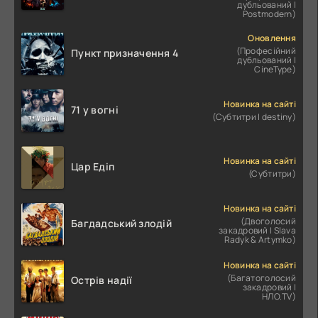
дубльований |
Postmodern)
Оновлення
(Професійний
Пункт призначення 4
дубльований |
CineType)
Новинка на сайті
71 у вогні
(Субтитри | destiny)
Новинка на сайті
Цар Едіп
(Субтитри)
Новинка на сайті
(Двоголосий
Багдадський злодій
закадровий | Slava
Radyk & Artymko)
Новинка на сайті
(Багатоголосий
Острів надії
закадровий |
НЛО.TV)