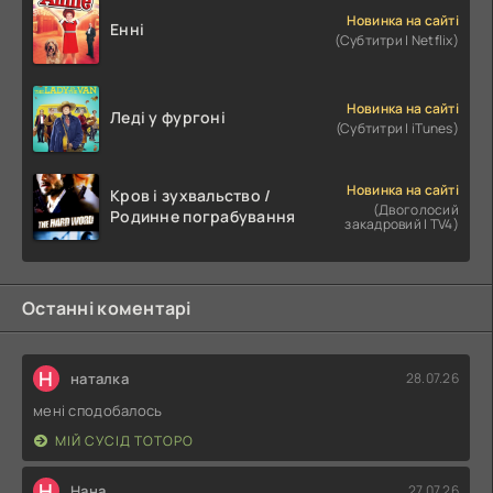
Новинка на сайті
Енні
(Субтитри | Netflix)
Новинка на сайті
Леді у фургоні
(Субтитри | iTunes)
Новинка на сайті
Кров і зухвальство /
(Двоголосий
Родинне пограбування
закадровий | TV4)
Останні коментарі
Н
наталка
28.07.26
мені сподобалось
МІЙ СУСІД ТОТОРО
Н
Нана
27.07.26