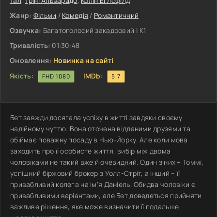
Тал
,
Тріні Альварадо
,
Колін Еглсфілд
Жанр:
Фільми
/
Комедія
/
Романтичний
Озвучка:
Багатоголосий закадровий | К1
Тривалість:
01:30:48
Оновлення:
Новинка на сайті
Якість:
IMDb:
FHD 1080
5.7
Бет завжди досягала успіху в житті завдяки своєму
надійному чуттю. Вона оточена відданими друзями та
обіймає поважну посаду в Нью-Йорку. Але коли мова
заходить про її особисте життя, вибір між двома
чоловіками не такий вже й очевидний. Один з них – Томмі,
успішний біржовий брокер з Уолл-Стріт, а інший – її
привабливий колега на ім'я Даніель. Обидва чоловіки є
привабливими варіантами, але Бет доведеться прийняти
важливе рішення, яке може визначити її подальше