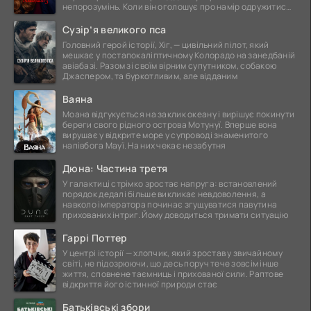
непорозумінь. Коли він оголошує про намір одружитися,
це
Сузір’я великого пса
Головний герой історії, Хіг, — цивільний пілот, який
мешкає у постапокаліптичному Колорадо на занедбаній
авіабазі. Разом зі своїм вірним супутником, собакою
Джаспером, та буркотливим, але відданим
Ваяна
Моана відгукується на заклик океану і вирішує покинути
береги свого рідного острова Мотунуї. Вперше вона
вирушає у відкрите море у супроводі знаменитого
напівбога Мауї. На них чекає незабутня
Дюна: Частина третя
У галактиці стрімко зростає напруга: встановлений
порядок дедалі більше викликає невдоволення, а
навколо імператора починає згущуватися павутина
прихованих інтриг. Йому доводиться тримати ситуацію
Гаррі Поттер
У центрі історії — хлопчик, який зростав у звичайному
світі, не підозрюючи, що десь поруч тече зовсім інше
життя, сповнене таємниць і прихованої сили. Раптове
відкриття його істинної природи стає
Батьківські збори