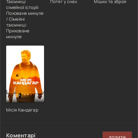
Таємниці
Потяг у снах
Мішки та зброя
сімейної історії:
Поховане минуле
/ Сімейні
таємниці:
Приховане
минуле
Місія Кандагар
Коментарі
ДОДАТИ