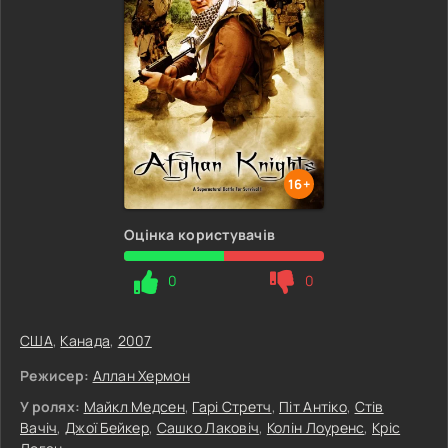
16+
Оцінка користувачів
0
0
США
,
Канада
,
2007
Режисер:
Аллан Хермон
У ролях:
Майкл Медсен
,
Гарі Стретч
,
Піт Антіко
,
Стів
Вачіч
,
Джої Бейкер
,
Сашко Лаковіч
,
Колін Лоуренс
,
Кріс