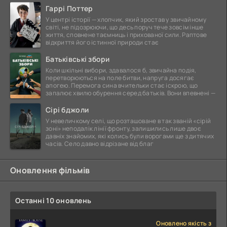
Гаррі Поттер
У центрі історії — хлопчик, який зростав у звичайному
світі, не підозрюючи, що десь поруч тече зовсім інше
життя, сповнене таємниць і прихованої сили. Раптове
відкриття його істинної природи стає
Батьківські збори
Коли шкільні вибори, здавалося б, звичайна подія,
перетворюються на поле битви, напруга досягає
апогею. Перемога сина вчительки стає іскрою, що
запалює хвилю обурення серед батьків. Вони впевнені —
Сірі бджоли
У невеличкому селі, що розташоване в так званій «сірій
зоні» неподалік лінії фронту, залишились лише двоє
давніх знайомих, які колись були ворогами ще з дитячих
часів. Село давно відрізане від благ
Оновлення фільмів
Останні 10 оновлень
Оновлено якість з