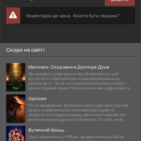
Коментарів ще нема. Хочете бути першим?
Скоро на сайті
Месники: Сходження Доктора Дума
Легендарні супергерої знову об'єднуються, щоб
зустрітися з найнебезпечнішим випробуванням у
своєму житті. Після численних битв, болючих втрат і
важких перемог вони стали сильнішими, мудрішими та
ще
Одіссея
Після завершення Троянської війни цар Ітаки Одіссей
разом із невеликим загоном вирушає в довгу й
небезпечну подорож додому, де на нього вже багато
років чекає вірна дружина Пенелопа. Та шлях, який
Вуличний боєць
Події переносять у 1993 рік, де двоє колишніх бійців