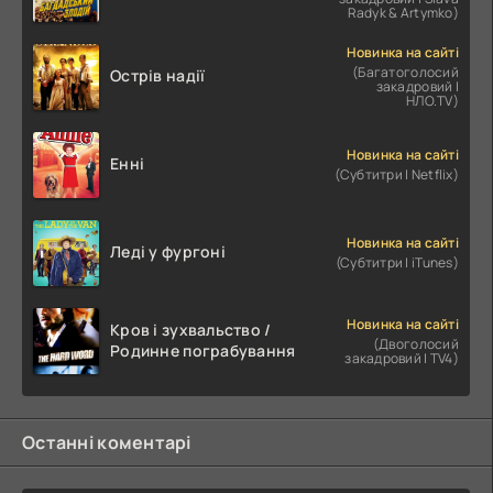
Radyk & Artymko)
Новинка на сайті
(Багатоголосий
Острів надії
закадровий |
НЛО.TV)
Новинка на сайті
Енні
(Субтитри | Netflix)
Новинка на сайті
Леді у фургоні
(Субтитри | iTunes)
Новинка на сайті
Кров і зухвальство /
(Двоголосий
Родинне пограбування
закадровий | TV4)
Останні коментарі