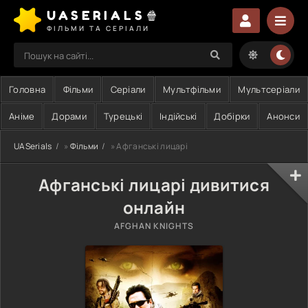
UASERIALS🍿
ФІЛЬМИ ТА СЕРІАЛИ
Головна
Фільми
Серіали
Мультфільми
Мультсеріали
Аніме
Дорами
Турецькі
Індійські
Добірки
Анонси
UASerials
»
Фільми
» Афганські лицарі
Афганські лицарі дивитися
онлайн
AFGHAN KNIGHTS