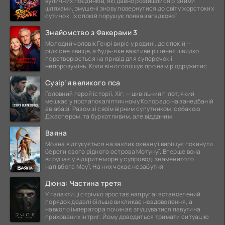
вуличних поєдинків, які давно розійшлися різними
шляхами, змушені знову повернутися до світу жорстоких
сутичок. Їх спокій порушує поява загадкової
Знайомство з Факерами 3
Молодий чоловік Генрі виріс у родині, де спокій —
рідкісне явище, а будь-яке важливе рішення швидко
перетворюється на привід для суперечок і
непорозумінь. Коли він оголошує про намір одружитися,
це
Сузір’я великого пса
Головний герой історії, Хіг, — цивільний пілот, який
мешкає у постапокаліптичному Колорадо на занедбаній
авіабазі. Разом зі своїм вірним супутником, собакою
Джаспером, та буркотливим, але відданим
Ваяна
Моана відгукується на заклик океану і вирішує покинути
береги свого рідного острова Мотунуї. Вперше вона
вирушає у відкрите море у супроводі знаменитого
напівбога Мауї. На них чекає незабутня
Дюна: Частина третя
У галактиці стрімко зростає напруга: встановлений
порядок дедалі більше викликає невдоволення, а
навколо імператора починає згущуватися павутина
прихованих інтриг. Йому доводиться тримати ситуацію