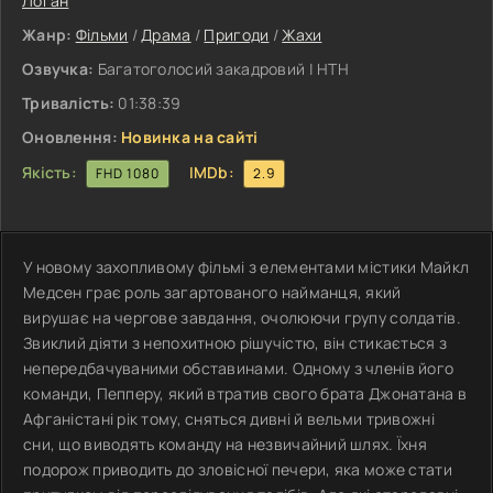
Логан
Жанр:
Фільми
/
Драма
/
Пригоди
/
Жахи
Озвучка:
Багатоголосий закадровий | НТН
Тривалість:
01:38:39
Оновлення:
Новинка на сайті
Якість:
IMDb:
FHD 1080
2.9
У новому захопливому фільмі з елементами містики Майкл
Медсен грає роль загартованого найманця, який
вирушає на чергове завдання, очолюючи групу солдатів.
Звиклий діяти з непохитною рішучістю, він стикається з
непередбачуваними обставинами. Одному з членів його
команди, Пепперу, який втратив свого брата Джонатана в
Афганістані рік тому, сняться дивні й вельми тривожні
сни, що виводять команду на незвичайний шлях. Їхня
подорож приводить до зловісної печери, яка може стати