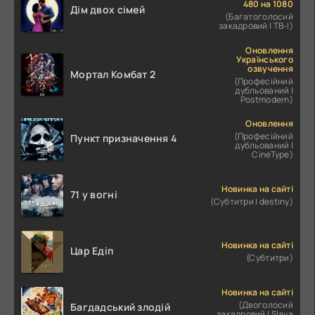
480 на 1080
Дім двох сімей
(Багатоголосий
закадровий | ТВ-І)
Оновлення
Українського
озвучення
Мортал Комбат 2
(Професійний
дубльований |
Postmodern)
Оновлення
(Професійний
Пункт призначення 4
дубльований |
CineType)
Новинка на сайті
71 у вогні
(Субтитри | destiny)
Новинка на сайті
Цар Едіп
(Субтитри)
Новинка на сайті
(Двоголосий
Багдадський злодій
закадровий | Slava