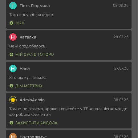
Г
Гість Людмила
08.08.26
Така несусвітня херня
1670
Н
наталка
28.07.26
мені сподобалось
МІЙ СУСІД ТОТОРО
Н
Нана
27.07.26
Хто цю ху....знімає
ДІМ МЕРТВИХ
AdminAdmin
06.07.26
Точно не знаємо, краще запитайте у ТГ каналі цієї команди
що робила Субтитри
ЗАХИСТИТИ АЙДОЛА
Н
Ностардамус
06.07.26