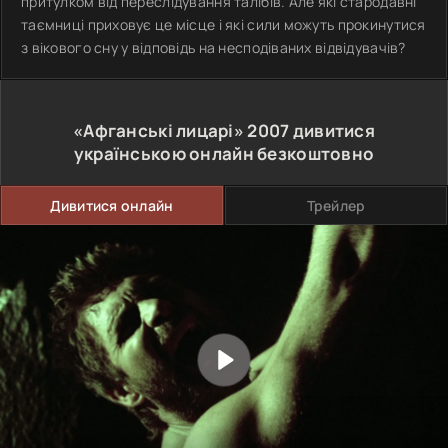
притулком від переслідування талібів. Але які стародавні
таємниці приховує це місце і які сили можуть прокинутися
з вікового сну у відповідь на несподіваних відвідувачів?
«Афганські лицарі»
2007
дивитися
українською онлайн безкоштовно
Дивитися онлайн
Трейлер