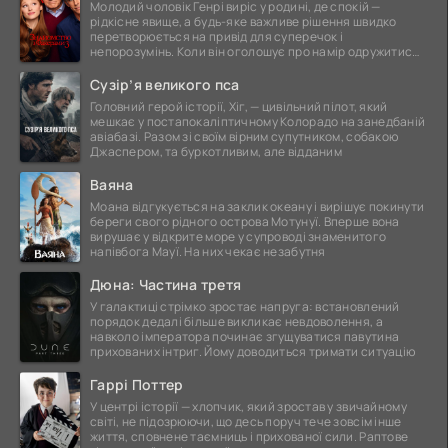
Молодий чоловік Генрі виріс у родині, де спокій —
рідкісне явище, а будь-яке важливе рішення швидко
перетворюється на привід для суперечок і
непорозумінь. Коли він оголошує про намір одружитися,
це
Сузір’я великого пса
Головний герой історії, Хіг, — цивільний пілот, який
мешкає у постапокаліптичному Колорадо на занедбаній
авіабазі. Разом зі своїм вірним супутником, собакою
Джаспером, та буркотливим, але відданим
Ваяна
Моана відгукується на заклик океану і вирішує покинути
береги свого рідного острова Мотунуї. Вперше вона
вирушає у відкрите море у супроводі знаменитого
напівбога Мауї. На них чекає незабутня
Дюна: Частина третя
У галактиці стрімко зростає напруга: встановлений
порядок дедалі більше викликає невдоволення, а
навколо імператора починає згущуватися павутина
прихованих інтриг. Йому доводиться тримати ситуацію
Гаррі Поттер
У центрі історії — хлопчик, який зростав у звичайному
світі, не підозрюючи, що десь поруч тече зовсім інше
життя, сповнене таємниць і прихованої сили. Раптове