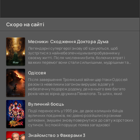
Скоро на сайті
Месники: Сходження Доктора Дума
Легендарні супергерої знову об'єднуються, щоб
зустрітися з найнебезпечнішим випробуванням у
своєму житті. Після численних битв, болючих втрат і
важких перемог вони стали сильнішими, мудрішими та
ще
Одіссея
Після завершення Троянської війни цар Ітаки Одіссей
разом із невеликим загоном вирушає в довгу й
небезпечну подорож додому, де на нього вже багато
років чекає вірна дружина Пенелопа. Та шлях, який
Вуличний боєць
Події переносять у 1993 рік, де двоє колишніх бійців
вуличних поєдинків, які давно розійшлися різними
шляхами, змушені знову повернутися до світу жорстоких
сутичок. Їх спокій порушує поява загадкової
Знайомство з Факерами 3