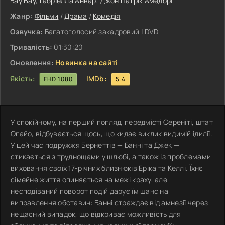
Бау Вау
,
Габріелла Анвар
,
Джон Патрік Амедорі
Жанр:
Фільми
/
Драма
/
Комедія
Озвучка:
Багатоголосий закадровий | DVD
Тривалість:
01:30:20
Оновлення:
Новинка на сайті
Якість:
IMDb:
FHD 1080
5.4
У спокійному, на перший погляд, передмісті Сереніті, штат
Огайо, відбувається щось, що кидає виклик видимій ідилії.
У цей час подружжя Бернеттів — Банні та Джек —
стикається з труднощами у шлюбі, а також із проблемами
виховання своїх 17-річних близнюків Еріка та Келлі. Їхнє
сімейне життя опиняється на межі краху, але
несподіваний поворот подій дарує їм шанс на
виправлення обставин: Банні страждає від амнезії через
нещасний випадок, що відкриває можливість для