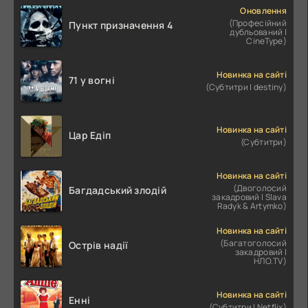
Оновлення
(Професійний
Пункт призначення 4
дубльований |
CineType)
Новинка на сайті
71 у вогні
(Субтитри | destiny)
Новинка на сайті
Цар Едіп
(Субтитри)
Новинка на сайті
(Двоголосий
Багдадський злодій
закадровий | Slava
Radyk & Artymko)
Новинка на сайті
(Багатоголосий
Острів надії
закадровий |
НЛО.TV)
Новинка на сайті
Енні
(Субтитри | Netflix)