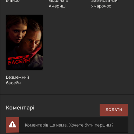
Манро
людина в
Замінований
Америці
хмарочос
Безмежний
басейн
Коментарі
ДОДАТИ
Коментарів ще нема. Хочете бути першим?