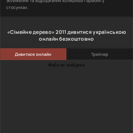
зближення та відродження колишньої гармонії у
стосунках.
«Сімейне дерево»
2011
дивитися українською
онлайн безкоштовно
Дивитися онлайн
Трейлер