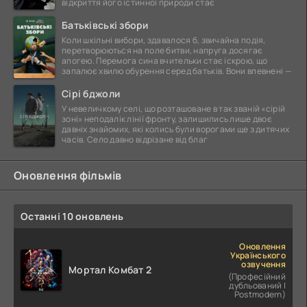
відкриття його істинної природи стає
Батьківські збори
Коли шкільні вибори, здавалося б, звичайна подія,
перетворюються на поле битви, напруга досягає
апогею. Перемога сина вчительки стає іскрою, що
запалює хвилю обурення серед батьків. Вони впевнені —
Сірі бджоли
У невеличкому селі, що розташоване в так званій «сірій
зоні» неподалік лінії фронту, залишились лише двоє
давніх знайомих, які колись були ворогами ще з дитячих
часів. Село давно відрізане від благ
Оновлення фільмів
Останні 10 оновлень
Оновлення
Українського
озвучення
Мортал Комбат 2
(Професійний
дубльований |
Postmodern)