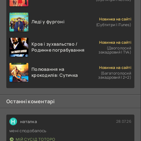
Новинка на сайті
Леді у фургоні
(Субтитри | iTunes)
Новинка на сайті
Кров і зухвальство /
(Двоголосий
Родинне пограбування
закадровий | TV4)
Новинка на сайті
Полювання на
(Багатоголосий
крокодилів: Сутичка
закадровий | 2+2)
Останні коментарі
Н
наталка
28.07.26
мені сподобалось
МІЙ СУСІД ТОТОРО