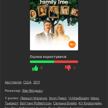
16+
Оцінка користувачів
0
0
Австралія
,
США
,
2011
Режисер:
Віві Фрідман
У ролях:
Дермот Малруні
,
Хоуп Девіс
,
Чі МакБрайд
,
Макс
Тьериот
,
Бріттані Робертсон
,
Сельма Блейр
,
Кіт Кэррэдайн
,