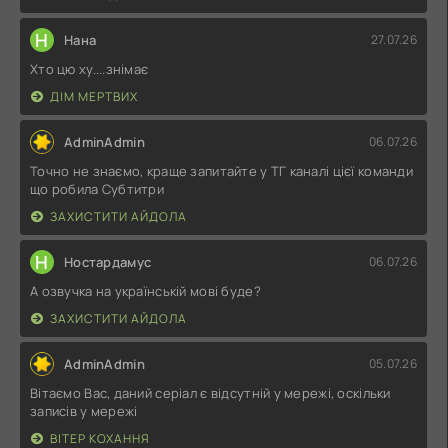
Н
Нана
27.07.26
Хто цю ху....знімає
ДІМ МЕРТВИХ
AdminAdmin
06.07.26
Точно не знаємо, краще запитайте у ТГ каналі цієї команди
що робила Субтитри
ЗАХИСТИТИ АЙДОЛА
Н
Ностардамус
06.07.26
А озвучка на українській мові буде?
ЗАХИСТИТИ АЙДОЛА
AdminAdmin
05.07.26
Вітаємо Вас, даний серіал є відсутній у мережі, оскільки
записів у мережі
ВІТЕР КОХАННЯ