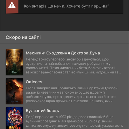
Коментарів ще нема. Хочете бути першим?
Скоро на сайті
Месники: Сходження Доктора Дума
Легендарні супергерої знову об'єднуються, щоб
зустрітися з найнебезпечнішим випробуванням у
своєму житті. Після численних битв, болючих втрат і
важких перемог вони стали сильнішими, мудрішими та
ще
Одіссея
Після завершення Троянської війни цар Ітаки Одіссей
разом із невеликим загоном вирушає в довгу й
небезпечну подорож додому, де на нього вже багато
років чекає вірна дружина Пенелопа. Та шлях, який
Вуличний боєць
Події переносять у 1993 рік, де двоє колишніх бійців
вуличних поєдинків, які давно розійшлися різними
шляхами, змушені знову повернутися до світу жорстоких