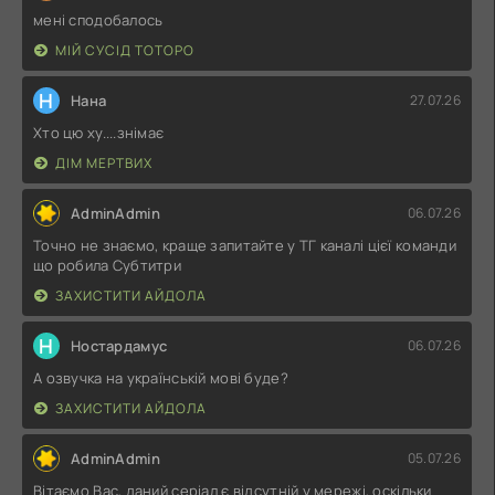
мені сподобалось
МІЙ СУСІД ТОТОРО
Н
Нана
27.07.26
Хто цю ху....знімає
ДІМ МЕРТВИХ
AdminAdmin
06.07.26
Точно не знаємо, краще запитайте у ТГ каналі цієї команди
що робила Субтитри
ЗАХИСТИТИ АЙДОЛА
Н
Ностардамус
06.07.26
А озвучка на українській мові буде?
ЗАХИСТИТИ АЙДОЛА
AdminAdmin
05.07.26
Вітаємо Вас, даний серіал є відсутній у мережі, оскільки