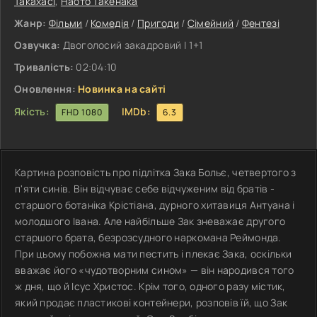
Такахасі
,
Наото Такенака
Жанр:
Фільми
/
Комедія
/
Пригоди
/
Сімейний
/
Фентезі
Озвучка:
Двоголосий закадровий | 1+1
Тривалість:
02:04:10
Оновлення:
Новинка на сайті
Якість:
IMDb:
FHD 1080
6.3
Картина розповість про підлітка Зака ​​Больє, четвертого з
п'яти синів. Він відчуває себе відчуженим від братів -
старшого ботаніка Крістіана, дурного хитавиця Антуана і
молодшого Івана. Але найбільше Зак зневажає другого
старшого брата, безрозсудного наркомана Реймонда.
При цьому побожна мати пестить і плекає Зака, оскільки
вважає його «чудотворним сином» — він народився того
ж дня, що й Ісус Христос. Крім того, одного разу містик,
який продає пластикові контейнери, розповів їй, що Зак