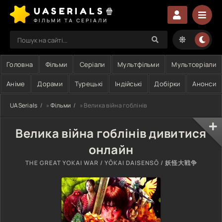
UASERIALS🍿
ФІЛЬМИ ТА СЕРІАЛИ
Головна
Фільми
Серіали
Мультфільми
Мультсеріали
Аніме
Дорами
Турецькі
Індійські
Добірки
Анонси
UASerials
»
Фільми
» Велика війна гоблінів
Велика війна гоблінів дивитися
онлайн
THE GREAT YOKAI WAR / YÔKAI DAISENSÔ / 妖怪大戦争