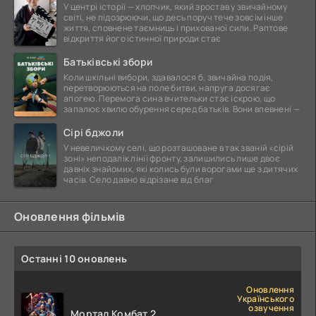
У центрі історії — хлопчик, який зростав у звичайному
світі, не підозрюючи, що десь поруч тече зовсім інше
життя, сповнене таємниць і прихованої сили. Раптове
відкриття його істинної природи стає
Батьківські збори
Коли шкільні вибори, здавалося б, звичайна подія,
перетворюються на поле битви, напруга досягає
апогею. Перемога сина вчительки стає іскрою, що
запалює хвилю обурення серед батьків. Вони впевнені —
Сірі бджоли
У невеличкому селі, що розташоване в так званій «сірій
зоні» неподалік лінії фронту, залишились лише двоє
давніх знайомих, які колись були ворогами ще з дитячих
часів. Село давно відрізане від благ
Оновлення фільмів
Останні 10 оновлень
Оновлення
Українського
озвучення
Мортал Комбат 2