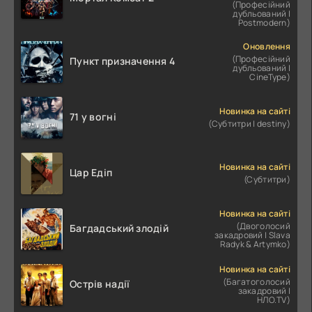
(Професійний
дубльований |
Postmodern)
Оновлення
(Професійний
Пункт призначення 4
дубльований |
CineType)
Новинка на сайті
71 у вогні
(Субтитри | destiny)
Новинка на сайті
Цар Едіп
(Субтитри)
Новинка на сайті
(Двоголосий
Багдадський злодій
закадровий | Slava
Radyk & Artymko)
Новинка на сайті
(Багатоголосий
Острів надії
закадровий |
НЛО.TV)