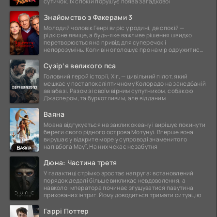
сутичок. Їх спокій порушує поява загадкової
Знайомство з Факерами 3
Молодий чоловік Генрі виріс у родині, де спокій —
рідкісне явище, а будь-яке важливе рішення швидко
перетворюється на привід для суперечок і
непорозумінь. Коли він оголошує про намір одружитися,
це
Сузір’я великого пса
Головний герой історії, Хіг, — цивільний пілот, який
мешкає у постапокаліптичному Колорадо на занедбаній
авіабазі. Разом зі своїм вірним супутником, собакою
Джаспером, та буркотливим, але відданим
Ваяна
Моана відгукується на заклик океану і вирішує покинути
береги свого рідного острова Мотунуї. Вперше вона
вирушає у відкрите море у супроводі знаменитого
напівбога Мауї. На них чекає незабутня
Дюна: Частина третя
У галактиці стрімко зростає напруга: встановлений
порядок дедалі більше викликає невдоволення, а
навколо імператора починає згущуватися павутина
прихованих інтриг. Йому доводиться тримати ситуацію
Гаррі Поттер