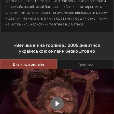
здатний зцілювати людей. Сам Зак більше хоче догодити
своєму батькові, який боїться, що його сини виростуть
слюнтяями, але не певен, чи зможе він відповідати цьому
«ідеалу». На чекають бійки з братами, перший секс, гонки
на мотоциклі, наркотики та втеча від батьків.
«Велика війна гоблінів»
2005
дивитися
українською онлайн безкоштовно
Дивитися онлайн
Трейлер