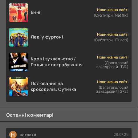
Новинка на сайті
Енні
(Субтитри | Netflix)
Новинка на сайті
Леді у фургоні
(Субтитри | iTunes)
Новинка на сайті
Кров і зухвальство /
(Двоголосий
Родинне пограбування
закадровий | TV4)
Новинка на сайті
Полювання на
(Багатоголосий
крокодилів: Сутичка
закадровий | 2+2)
Останні коментарі
Н
наталка
28.07.26