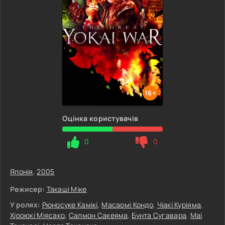
16+
Оцінка користувачів
0
0
Японія
,
2005
Режисер:
Такаші Міке
У ролях:
Рюносуке Камікі
,
Масаомі Кондо
,
Чіакі Куріяма
,
Хіроюкі Міясако
,
Салмон Сакеяма
,
Бунта Сугавара
,
Маі