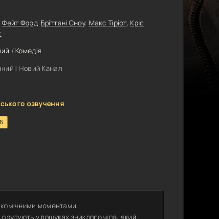
,
Фейт Форд
,
Бріттані Сноу
,
Макс Тіріот
,
Кріс
т
ний
/
Комедія
ний | Новий Канал
ського озвучення
.6
а комічними моментами.
 орудують у пошуках зниклого чіпа, який