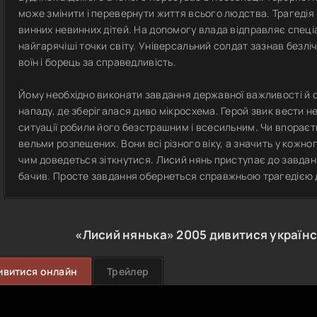
може змінити і перевернути життя всього людства. Трагедія 
винних невинних дітей. На допомогу влада відправляє спеці
найгарячіші точки світу. Універсальний солдат зазнав безліч
воїн і борець за справедливість.
Йому необхідно виконати завдання державної важливості й о
нападу, де зберігалася диво мікросхема. Герой звик вести н
ситуації робили його безстрашним і всесильним. Чи впораєть
вельми розпещених. Вони всі різного віку, а значить у кожно
чим доведеться зіткнутися. Лисий нянь приступає до завдан
бачив. Просте завдання обернеться справжньою трагедією 
«Лисий нянька»
2005
дивитися україн
ивитися онлайн
Трейлер