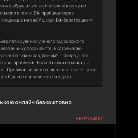
може обрушиться на п'ятьох ні в чому не
ального агента. Він пройшов через
 труднощів на своїй шкурі. Він безстрашний
берігати будинок ученого від ворожого
ебезпечний спосіб життя. Екстремальні
ся він із таким завданням? П'ятеро дітей
го свої проблеми. Вони й гадки не мають, з
ня. Пройшовши через пекло, він такого ще не
для бідного приреченого солдата.
ською онлайн безкоштовно
НЕ ПРАЦЮЄ?