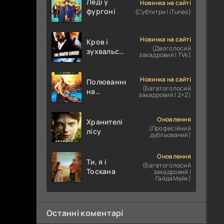
Леді у
Новинка на сайті
фургоні
(Субтитри | iTunes)
Новинка на сайті
Кров і
(Двоголосий
зухвальство
закадровий | TV4)
/ Родинне
пограбування
Новинка на сайті
Полювання
(Багатоголосий
на
закадровий | 2+2)
крокодилів:
Сутичка
Оновлення
Хранителі
(Професійний
лісу
дубльований)
Оновлення
Ти, я і
(Багатоголосий
Тоскана
закадровий |
ГайдаМайк)
Останні коментарі