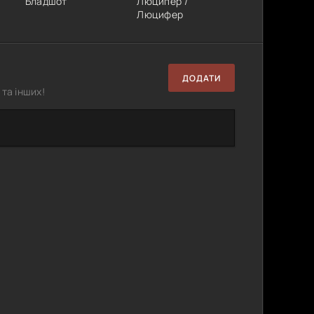
Бладшот
Люципер /
Люцифер
ДОДАТИ
та інших!