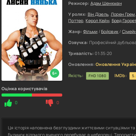
Режисер:
Адам Шенкман
У ролях:
Він Дізель
,
Лорен Грем
Поттер
,
Керол Кейн
,
Бред Гарре
Жанр:
Фільми
/
Бойовик
/
Сімей
Озвучка:
Професійний дубльова
Тривалість:
01:35:20
Оновлення:
Оновлення Україн
6+
Якість:
IMDb:
FHD 1080
5
Оцінка користувачів
0
0
Ця історія наповнена безглуздими життєвими ситуаціями т
Будинок відомого вченого перебуває в небезпеці. Терористи