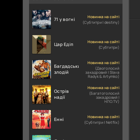
Новинка на сайті
71 у вогні
(Субтитри | destiny)
Новинка на сайті
Цар Едіп
(Субтитри)
Новинка на сайті
Багдадський
(Двоголосий
злодій
закадровий | Slava
Radyk & Artymko)
Новинка на сайті
Острів
(Багатоголосий
надії
закадровий |
НЛО.TV)
Новинка на сайті
Енні
(Субтитри | Netflix)