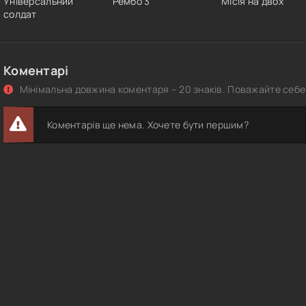
Універсальний
Рембо 3
Місія на двох
солдат
Коментарі
Мінімальна довжина коментаря – 20 знаків. Поважайте себе 
Коментарів ще нема. Хочете бути першим?