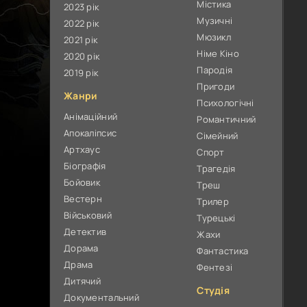
Містика
2023 рік
Музичні
2022 рік
Мюзикл
2021 рік
Німе Кіно
2020 рік
Пародія
2019 рік
Пригоди
Жанри
Психологічні
Анімаційний
Романтичний
Апокаліпсис
Сімейний
Артхаус
Спорт
Біографія
Трагедія
Бойовик
Треш
Вестерн
Трилер
Військовий
Турецькі
Детектив
Жахи
Дорама
Фантастика
Драма
Фентезі
Дитячий
Студія
Документальний