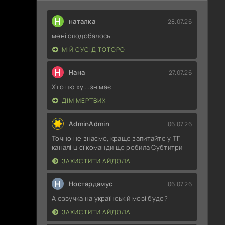
Н
наталка
28.07.26
мені сподобалось
МІЙ СУСІД ТОТОРО
Н
Нана
27.07.26
Хто цю ху....знімає
ДІМ МЕРТВИХ
AdminAdmin
06.07.26
Точно не знаємо, краще запитайте у ТГ
каналі цієї команди що робила Субтитри
ЗАХИСТИТИ АЙДОЛА
Н
Ностардамус
06.07.26
А озвучка на українській мові буде?
ЗАХИСТИТИ АЙДОЛА