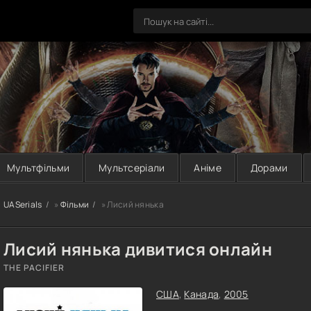
Мультфільми
Мультсеріали
Аніме
Дорами
UASerials
»
Фільми
» Лисий нянька
Лисий нянька дивитися онлайн
THE PACIFIER
США
,
Канада
,
2005