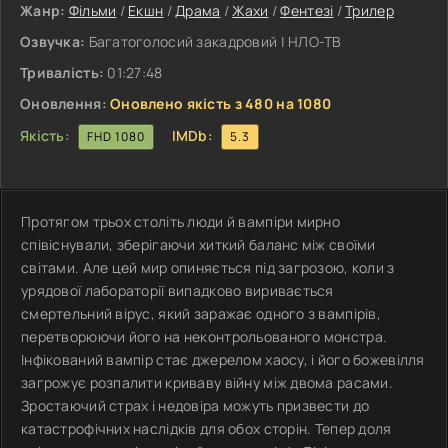
Жанр:
Фільми
/
Екшн
/
Драма
/
Жахи
/
Фентезі
/
Трилер
Озвучка:
Багатоголосий закадровий | НЛО-ТВ
Тривалість:
01:27:48
Оновлення:
Оновлено якість з 480 на 1080
Якість:
IMDb:
FHD 1080
5.3
Протягом трьох століть люди й вампіри мирно
співіснували, зберігаючи хиткий баланс між своїми
світами. Але цей мир опиняється під загрозою, коли з
урядової лабораторії випадково виривається
смертельний вірус, який заражає одного з вампірів,
перетворюючи його на неконтрольованого монстра.
Інфікований вампір стає джерелом хаосу, і його божевілля
загрожує розпалити криваву війну між двома расами.
Зростаючий страх і недовіра можуть призвести до
катастрофічних наслідків для обох сторін. Тепер доля