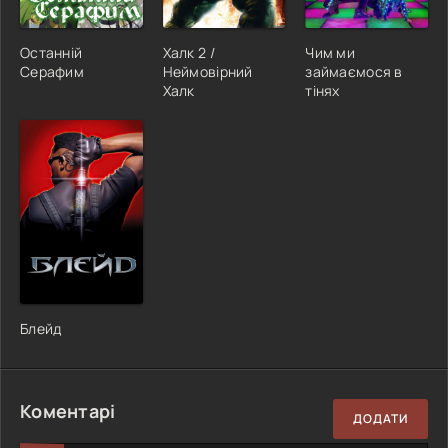
Останній
Халк 2 /
Чим ми
Серафим
Неймовірний
займаємося в
Халк
тінях
Блейд
Коментарі
ДОДАТИ