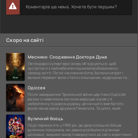
Коментарів ще нема. Хочете бути першим?
Скоро на сайті
Месники: Сходження Доктора Дума
Легендарні супергерої знову об'єднуються, щоб
зустрітися з найнебезпечнішим випробуванням у
своєму житті. Після численних битв, болючих втрат і
важких перемог вони стали сильнішими, мудрішими та
ще
Одіссея
Після завершення Троянської війни цар Ітаки Одіссей
разом із невеликим загоном вирушає в довгу й
небезпечну подорож додому, де на нього вже багато
років чекає вірна дружина Пенелопа. Та шлях, який
Вуличний боєць
Події переносять у 1993 рік, де двоє колишніх бійців
вуличних поєдинків, які давно розійшлися різними
шляхами, змушені знову повернутися до світу жорстоких