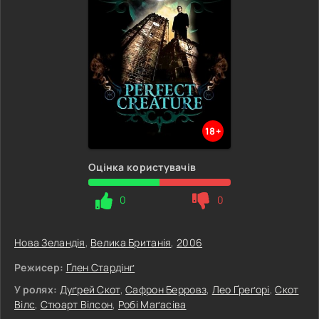
18+
Оцінка користувачів
0
0
Нова Зеландія
,
Велика Британія
,
2006
Режисер:
Ґлен Стардінґ
У ролях:
Дуґрей Скот
,
Сафрон Берровз
,
Лео Ґреґорі
,
Скот
Вілс
,
Стюарт Вілсон
,
Робі Маґасіва