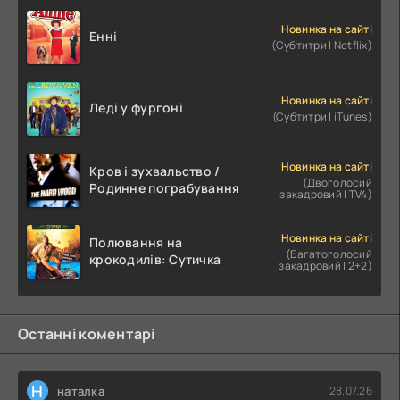
Новинка на сайті
Енні
(Субтитри | Netflix)
Новинка на сайті
Леді у фургоні
(Субтитри | iTunes)
Новинка на сайті
Кров і зухвальство /
(Двоголосий
Родинне пограбування
закадровий | TV4)
Новинка на сайті
Полювання на
(Багатоголосий
крокодилів: Сутичка
закадровий | 2+2)
Останні коментарі
Н
наталка
28.07.26