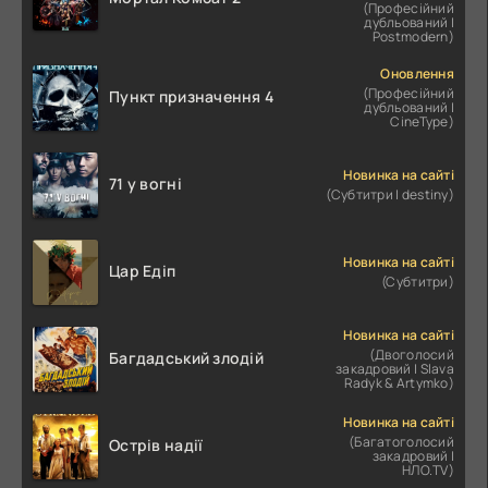
(Професійний
дубльований |
Postmodern)
Оновлення
(Професійний
Пункт призначення 4
дубльований |
CineType)
Новинка на сайті
71 у вогні
(Субтитри | destiny)
Новинка на сайті
Цар Едіп
(Субтитри)
Новинка на сайті
(Двоголосий
Багдадський злодій
закадровий | Slava
Radyk & Artymko)
Новинка на сайті
(Багатоголосий
Острів надії
закадровий |
НЛО.TV)