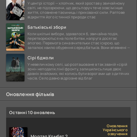
У центрі історії — хлопчик, який зростав у звичайному
світі, не підозрюючи, що десь поруч тече зовсім інше
життя, сповнене таємниць і прихованої сили. Раптове
відкриття його істинної природи стає
Батьківські збори
Коли шкільні вибори, здавалося б, звичайна подія,
перетворюються на поле битви, напруга досягає
апогею. Перемога сина вчительки стає іскрою, що
запалює хвилю обурення серед батьків. Вони впевнені —
Сірі бджоли
У невеличкому селі, що розташоване в так званій «сірій
зоні» неподалік лінії фронту, залишились лише двоє
давніх знайомих, які колись були ворогами ще з дитячих
часів. Село давно відрізане від благ
Оновлення фільмів
Останні 10 оновлень
Оновлення
Українського
озвучення
Мортал Комбат 2