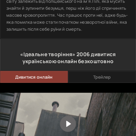
світу залежить від поліцейського на ім'я Лілі, яка мусить
знайти й зупинити безумця, перш ніж його дії спричинять
масове кровопролиття. Час працює проти неї, адже будь-
яка помилка може стати початком незворотної війни, яка
залишить після себе руїни й смерть.
«Ідеальне творіння»
2006
дивитися
українською онлайн безкоштовно
Дивитися онлайн
Трейлер