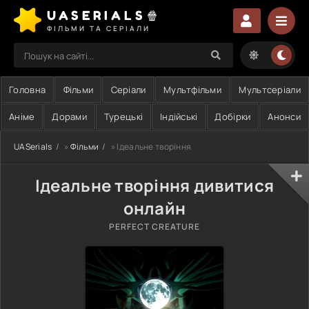
UASERIALS🍿
ФІЛЬМИ ТА СЕРІАЛИ
Головна
Фільми
Серіали
Мультфільми
Мультсеріали
Аніме
Дорами
Турецькі
Індійські
Добірки
Анонси
UASerials
»
Фільми
» Ідеальне творіння
Ідеальне творіння дивитися
онлайн
PERFECT CREATURE