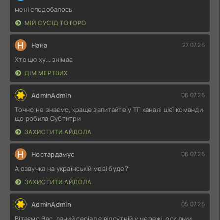
мені сподобалось
МІЙ СУСІД ТОТОРО
Н
Нана
27.07.26
Хто цю ху....знімає
ДІМ МЕРТВИХ
AdminAdmin
06.07.26
Точно не знаємо, краще запитайте у ТГ каналі цієї команди
що робила Субтитри
ЗАХИСТИТИ АЙДОЛА
Н
Ностардамус
06.07.26
А озвучка на українській мові буде?
ЗАХИСТИТИ АЙДОЛА
AdminAdmin
05.07.26
Вітаємо Вас, даний серіал є відсутній у мережі, оскільки