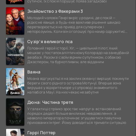
сутичок. Їх спокій порушує поява загадкової
Знайомство з Факерами 3
Молодий чоловік Генрі виріс у родині, де спокій —
рідкісне явище, а будь-яке важливе рішення швидко
перетворюється на привід для суперечок і
непорозумінь. Коли він оголошує про намір одружитися,
це
Сузір’я великого пса
Головний герой історії, Хіг, — цивільний пілот, який
мешкає у постапокаліптичному Колорадо на занедбаній
авіабазі. Разом зі своїм вірним супутником, собакою
Джаспером, та буркотливим, але відданим
Ваяна
Моана відгукується на заклик океану і вирішує покинути
береги свого рідного острова Мотунуї. Вперше вона
вирушає у відкрите море у супроводі знаменитого
напівбога Мауї. На них чекає незабутня
Дюна: Частина третя
У галактиці стрімко зростає напруга: встановлений
порядок дедалі більше викликає невдоволення, а
навколо імператора починає згущуватися павутина
прихованих інтриг. Йому доводиться тримати ситуацію
Гаррі Поттер