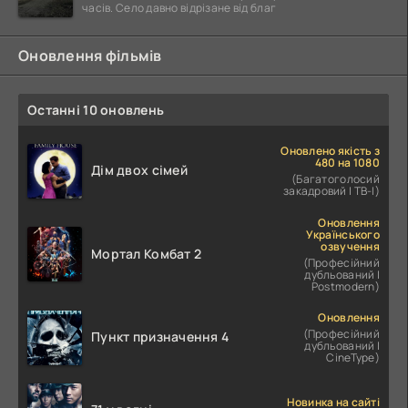
часів. Село давно відрізане від благ
Оновлення фільмів
Останні 10 оновлень
Оновлено якість з
480 на 1080
Дім двох сімей
(Багатоголосий
закадровий | ТВ-І)
Оновлення
Українського
озвучення
Мортал Комбат 2
(Професійний
дубльований |
Postmodern)
Оновлення
(Професійний
Пункт призначення 4
дубльований |
CineType)
Новинка на сайті