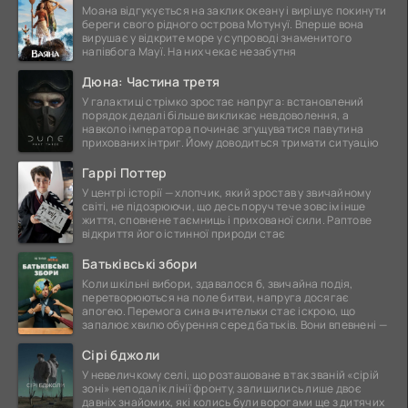
Моана відгукується на заклик океану і вирішує покинути
береги свого рідного острова Мотунуї. Вперше вона
вирушає у відкрите море у супроводі знаменитого
напівбога Мауї. На них чекає незабутня
Дюна: Частина третя
У галактиці стрімко зростає напруга: встановлений
порядок дедалі більше викликає невдоволення, а
навколо імператора починає згущуватися павутина
прихованих інтриг. Йому доводиться тримати ситуацію
Гаррі Поттер
У центрі історії — хлопчик, який зростав у звичайному
світі, не підозрюючи, що десь поруч тече зовсім інше
життя, сповнене таємниць і прихованої сили. Раптове
відкриття його істинної природи стає
Батьківські збори
Коли шкільні вибори, здавалося б, звичайна подія,
перетворюються на поле битви, напруга досягає
апогею. Перемога сина вчительки стає іскрою, що
запалює хвилю обурення серед батьків. Вони впевнені —
Сірі бджоли
У невеличкому селі, що розташоване в так званій «сірій
зоні» неподалік лінії фронту, залишились лише двоє
давніх знайомих, які колись були ворогами ще з дитячих