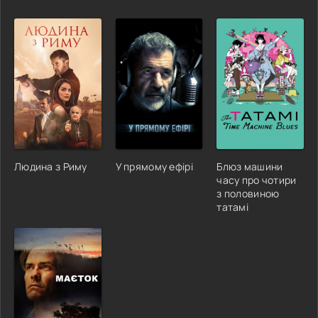
Людина з Риму
У прямому ефірі
Блюз машини
часу про чотири
з половиною
татамі