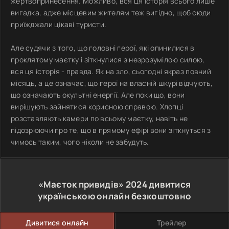
жертвопринесення. Можливо, вся ця історія всього лише
вигадка, адже місцевим жителям теж вигідно, щоб сюди
приїжджали цікаві туристи.
Але судячи з того, що головні герої, які опинилися в
проклятому маєтку і зіткнулися з незрозумілою силою,
вся ця історія - правда. Як на зло, сьогодні якраз повний
місяць, а це означає, що герої на власній шкурі відчують,
що означають окультні енергії. Але поки що, вони
вирішують зайнятися корисною справою. Хлопці
розставляють камери по всьому маєтку, навіть не
підозрюючи про те, що в прямому ефірі вони зіткнуться з
чимось таким, чого ніколи не забудуть.
«Маєток привидів»
2024
дивитися
українською онлайн безкоштовно
Дивитися онлайн
Трейлер