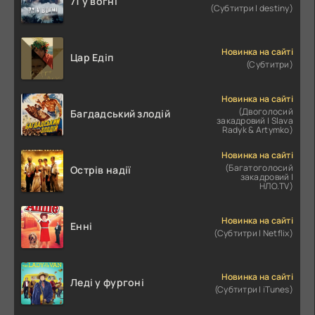
71 у вогні
(Субтитри | destiny)
Новинка на сайті
Цар Едіп
(Субтитри)
Новинка на сайті
(Двоголосий
Багдадський злодій
закадровий | Slava
Radyk & Artymko)
Новинка на сайті
(Багатоголосий
Острів надії
закадровий |
НЛО.TV)
Новинка на сайті
Енні
(Субтитри | Netflix)
Новинка на сайті
Леді у фургоні
(Субтитри | iTunes)