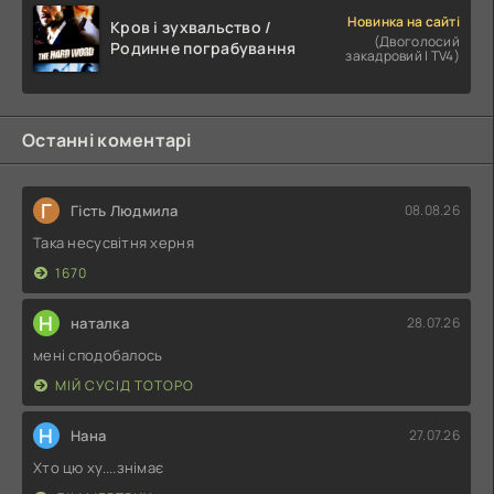
Новинка на сайті
Кров і зухвальство /
(Двоголосий
Родинне пограбування
закадровий | TV4)
Останні коментарі
Г
Гість Людмила
08.08.26
Така несусвітня херня
1670
Н
наталка
28.07.26
мені сподобалось
МІЙ СУСІД ТОТОРО
Н
Нана
27.07.26
Хто цю ху....знімає