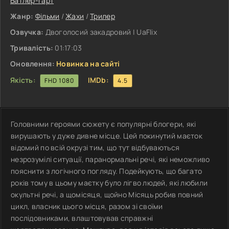
Батлер-Гарт
Жанр:
Фільми
/
Жахи
/
Трилер
Озвучка:
Двоголосий закадровий | UaFlix
Тривалість:
01:17:03
Оновлення:
Новинка на сайті
Якість:
IMDb:
FHD 1080
4.5
Головними героями сюжету є популярні блогери, які
вирушають у дуже дивне місце. Цей покинутий маєток
відомий по всій окрузі тим, що тут відбуваються
незрозумілі ситуації, паранормальні речі, які неможливо
пояснити з логічного погляду. Подейкують, що багато
років тому в цьому маєтку було лігво людей, які любили
окультні речі, а щомісяця, щойно Місяць робив повний
цикл, власник цього місця, разом зі своїми
послідовниками, влаштовував справжні