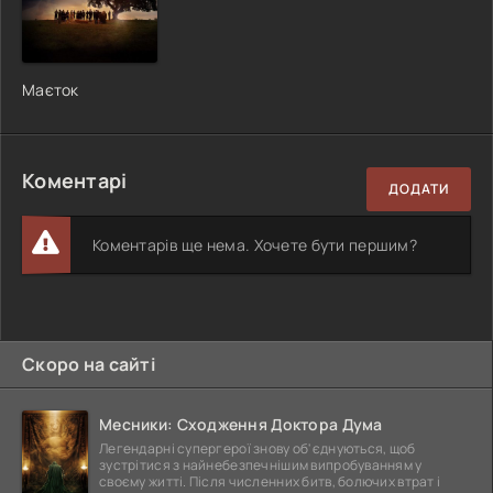
Маєток
Коментарі
ДОДАТИ
Коментарів ще нема. Хочете бути першим?
Скоро на сайті
Месники: Сходження Доктора Дума
Легендарні супергерої знову об'єднуються, щоб
зустрітися з найнебезпечнішим випробуванням у
своєму житті. Після численних битв, болючих втрат і