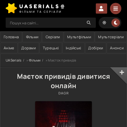
UASERIALS🍿
ФІЛЬМИ ТА СЕРІАЛИ
Головна
Фільми
Серіали
Мультфільми
Мультсеріали
Аніме
Дорами
Турецькі
Індійські
Добірки
Анонси
UASerials
»
Фільми
» Маєток привидів
Маєток привидів дивитися
онлайн
DAGR