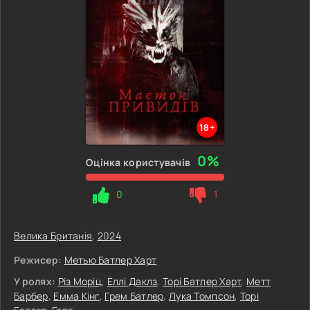
18+
0%
Оцінка користувачів
0
1
Велика Британія
,
2024
Режисер:
Метью Батлер Харт
У ролях:
Різ Моріц
,
Еллі Даклз
,
Торі Батлер Харт
,
Метт
Барбер
,
Емма Кінг
,
Грем Батлер
,
Лука Томпсон
,
Торі