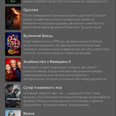
важких перемог вони стали сильнішими, мудрішими та
ще
Одіссея
Після завершення Троянської війни цар Ітаки Одіссей
разом із невеликим загоном вирушає в довгу й
небезпечну подорож додому, де на нього вже багато
років чекає вірна дружина Пенелопа. Та шлях, який
Вуличний боєць
Події переносять у 1993 рік, де двоє колишніх бійців
вуличних поєдинків, які давно розійшлися різними
шляхами, змушені знову повернутися до світу жорстоких
сутичок. Їх спокій порушує поява загадкової
Знайомство з Факерами 3
Молодий чоловік Генрі виріс у родині, де спокій —
рідкісне явище, а будь-яке важливе рішення швидко
перетворюється на привід для суперечок і
непорозумінь. Коли він оголошує про намір одружитися,
це
Сузір’я великого пса
Головний герой історії, Хіг, — цивільний пілот, який
мешкає у постапокаліптичному Колорадо на занедбаній
авіабазі. Разом зі своїм вірним супутником, собакою
Джаспером, та буркотливим, але відданим
Ваяна