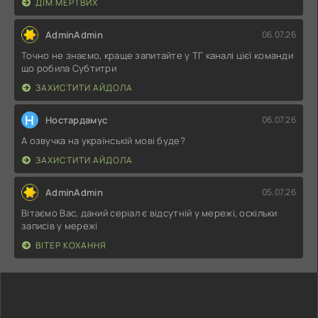
ДІМ МЕРТВИХ
AdminAdmin
06.07.26
Точно не знаємо, краще запитайте у ТГ каналі цієї команди
що робила Субтитри
ЗАХИСТИТИ АЙДОЛА
Н
Ностардамус
06.07.26
А озвучка на українській мові буде?
ЗАХИСТИТИ АЙДОЛА
AdminAdmin
05.07.26
Вітаємо Вас, даний серіал є відсутній у мережі, оскільки
записів у мережі
ВІТЕР КОХАННЯ