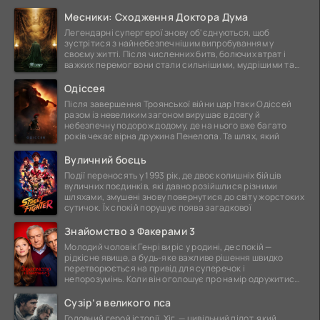
Месники: Сходження Доктора Дума
Легендарні супергерої знову об'єднуються, щоб
зустрітися з найнебезпечнішим випробуванням у
своєму житті. Після численних битв, болючих втрат і
важких перемог вони стали сильнішими, мудрішими та
ще
Одіссея
Після завершення Троянської війни цар Ітаки Одіссей
разом із невеликим загоном вирушає в довгу й
небезпечну подорож додому, де на нього вже багато
років чекає вірна дружина Пенелопа. Та шлях, який
Вуличний боєць
Події переносять у 1993 рік, де двоє колишніх бійців
вуличних поєдинків, які давно розійшлися різними
шляхами, змушені знову повернутися до світу жорстоких
сутичок. Їх спокій порушує поява загадкової
Знайомство з Факерами 3
Молодий чоловік Генрі виріс у родині, де спокій —
рідкісне явище, а будь-яке важливе рішення швидко
перетворюється на привід для суперечок і
непорозумінь. Коли він оголошує про намір одружитися,
це
Сузір’я великого пса
Головний герой історії, Хіг, — цивільний пілот, який