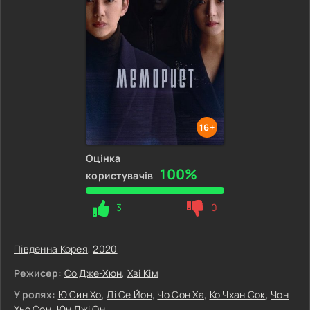
16+
Оцінка
100%
користувачів
3
0
Південна Корея
,
2020
Режисер:
Со Дже-Хюн
,
Хві Кім
У ролях:
Ю Син Хо
,
Лі Се Йон
,
Чо Сон Ха
,
Ко Чхан Сок
,
Чон
Хьо Сон
,
Юн Джі Он