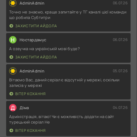
AdminAdmin
06.07.26
Точно не знаємо, краще запитайте у ТГ каналі цієї команди
що робила Субтитри
ЗАХИСТИТИ АЙДОЛА
Н
Ностардамус
06.07.26
А озвучка на українській мові буде?
ЗАХИСТИТИ АЙДОЛА
AdminAdmin
05.07.26
Вітаємо Вас, даний серіал є відсутній у мережі, оскільки
записів у мережі
ВІТЕР КОХАННЯ
Д
Діма
04.07.26
Адміністрація, вітаю! Чи є можливість додати на сайт
турецький серіал Не
ВІТЕР КОХАННЯ