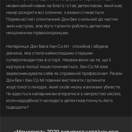
незвичайний навик на благо і стає детективом, який має
намір розкрити всі злочини, з якими стикається.
Поривчастий і спонтанний Дон Бек схильний до частих
змін настрою, але його таланти роблять детектива
неоціненним правоохоронцем.
Напарниця Дон Бека Хан Со Мі - спокійна і зібрана
дівчина, яка стала наймолодшим старшим
суперінтендантом в історії. Незважаючи на те, що її
кар'єра в поліції лише починається, Хан Со Мі вже
зарекомендувала себе як справжній професіонал. Разом
Дон Бек і Хан Со Мі повинні вистежити і зупинити
жорстокого лиходія, який скоїв низку жахливих убивств.
Чи вдасться напарникам впоратися з непростою місією,
коли надздібності молодого детектива почнуть його
підводити?
«Меморист»
2020
дивитися українською