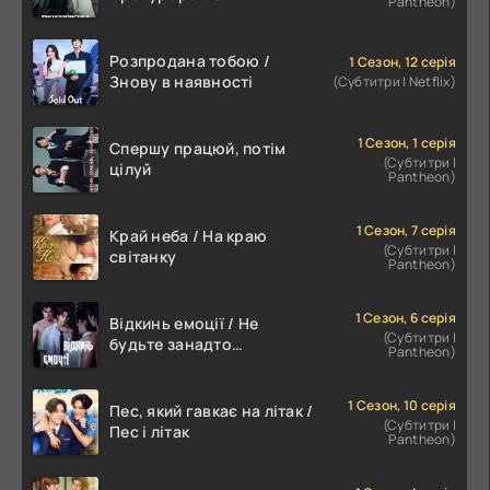
Pantheon)
пропозиція
Розпродана тобою /
1 Сезон, 12 серія
Знову в наявності
(Субтитри | Netflix)
1 Сезон, 1 серія
Спершу працюй, потім
(Субтитри |
цілуй
Pantheon)
1 Сезон, 7 серія
Край неба / На краю
(Субтитри |
світанку
Pantheon)
1 Сезон, 6 серія
Відкинь емоції / Не
(Субтитри |
будьте занадто
Pantheon)
емоційними
1 Сезон, 10 серія
Пес, який гавкає на літак /
(Субтитри |
Пес і літак
Pantheon)