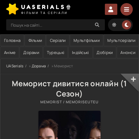
UASERIALS🍿
ФІЛЬМИ ТА СЕРІАЛИ
Головна
Фільми
Серіали
Мультфільми
Мультсеріали
Аніме
Дорами
Турецькі
Індійські
Добірки
Анонси
UASerials
»
Дорама
» Меморист
Меморист дивитися онлайн (1
Сезон)
MEMORIST / MEMORISEUTEU