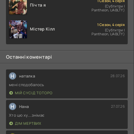
1 Сезон, 4 серія
Піч та я
(Субтитри |
Pantheon, UABLTY)
1 Сезон, 4 серія
Містер Кілл
(Субтитри |
Pantheon, UABLTY)
Останні коментарі
Н
наталка
28.07.26
мені сподобалось
МІЙ СУСІД ТОТОРО
Н
Нана
27.07.26
Хто цю ху....знімає
ДІМ МЕРТВИХ