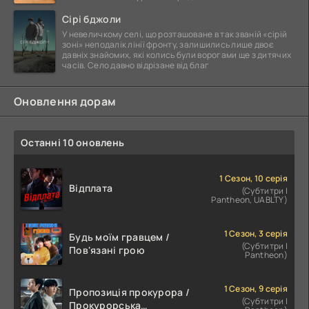
Сірі бджоли
У невеличкому селі, що розташоване в так званій «сірій
зоні» неподалік лінії фронту, залишились лише двоє
давніх знайомих, які колись були ворогами ще з дитячих
часів. Село давно відрізане від благ
Оновлення дорам
Останні 10 оновлень
1 Сезон, 10 серія
Відплата
(Субтитри |
Pantheon, UABLTY)
1 Сезон, 3 серія
Будь моїм гравцем /
(Субтитри |
Пов'язані грою
Pantheon)
1 Сезон, 9 серія
Пропозиція прокурора /
(Субтитри |
Прокурорська