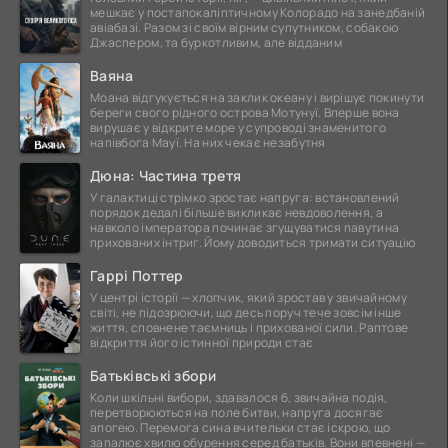
мешкає у постапокаліптичному Колорадо на занедбаній
авіабазі. Разом зі своїм вірним супутником, собакою
Джаспером, та буркотливим, але відданим
Ваяна
Моана відгукується на заклик океану і вирішує покинути
береги свого рідного острова Мотунуї. Вперше вона
вирушає у відкрите море у супроводі знаменитого
напівбога Мауї. На них чекає незабутня
Дюна: Частина третя
У галактиці стрімко зростає напруга: встановлений
порядок дедалі більше викликає невдоволення, а
навколо імператора починає згущуватися павутина
прихованих інтриг. Йому доводиться тримати ситуацію
Гаррі Поттер
У центрі історії — хлопчик, який зростав у звичайному
світі, не підозрюючи, що десь поруч тече зовсім інше
життя, сповнене таємниць і прихованої сили. Раптове
відкриття його істинної природи стає
Батьківські збори
Коли шкільні вибори, здавалося б, звичайна подія,
перетворюються на поле битви, напруга досягає
апогею. Перемога сина вчительки стає іскрою, що
запалює хвилю обурення серед батьків. Вони впевнені —