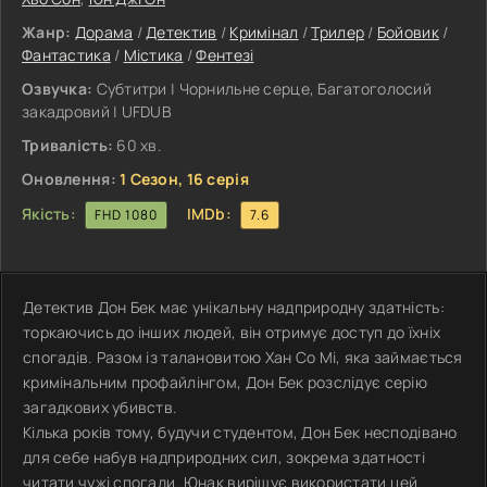
Жанр:
Дорама
/
Детектив
/
Кримінал
/
Трилер
/
Бойовик
/
Фантастика
/
Містика
/
Фентезі
Озвучка:
Субтитри | Чорнильне серце, Багатоголосий
закадровий | UFDUB
Тривалість:
60 хв.
Оновлення:
1 Сезон, 16 серія
Якість:
IMDb:
FHD 1080
7.6
Детектив Дон Бек має унікальну надприродну здатність:
торкаючись до інших людей, він отримує доступ до їхніх
спогадів. Разом із талановитою Хан Со Мі, яка займається
кримінальним профайлінгом, Дон Бек розслідує серію
загадкових убивств.
Кілька років тому, будучи студентом, Дон Бек несподівано
для себе набув надприродних сил, зокрема здатності
читати чужі спогади. Юнак вирішує використати цей