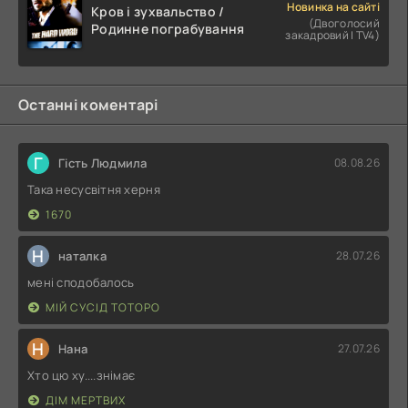
Новинка на сайті
Кров і зухвальство /
(Двоголосий
Родинне пограбування
закадровий | TV4)
Останні коментарі
Г
Гість Людмила
08.08.26
Така несусвітня херня
1670
Н
наталка
28.07.26
мені сподобалось
МІЙ СУСІД ТОТОРО
Н
Нана
27.07.26
Хто цю ху....знімає
ДІМ МЕРТВИХ