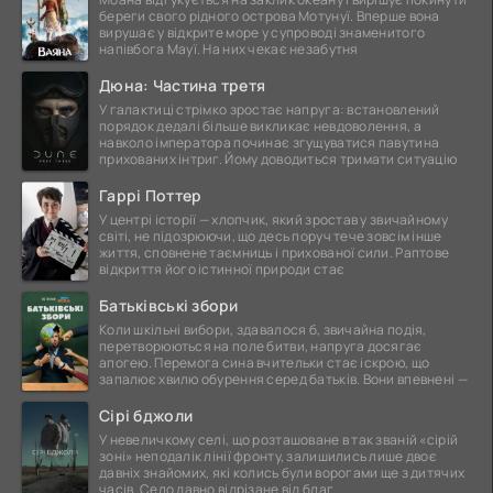
береги свого рідного острова Мотунуї. Вперше вона
вирушає у відкрите море у супроводі знаменитого
напівбога Мауї. На них чекає незабутня
Дюна: Частина третя
У галактиці стрімко зростає напруга: встановлений
порядок дедалі більше викликає невдоволення, а
навколо імператора починає згущуватися павутина
прихованих інтриг. Йому доводиться тримати ситуацію
Гаррі Поттер
У центрі історії — хлопчик, який зростав у звичайному
світі, не підозрюючи, що десь поруч тече зовсім інше
життя, сповнене таємниць і прихованої сили. Раптове
відкриття його істинної природи стає
Батьківські збори
Коли шкільні вибори, здавалося б, звичайна подія,
перетворюються на поле битви, напруга досягає
апогею. Перемога сина вчительки стає іскрою, що
запалює хвилю обурення серед батьків. Вони впевнені —
Сірі бджоли
У невеличкому селі, що розташоване в так званій «сірій
зоні» неподалік лінії фронту, залишились лише двоє
давніх знайомих, які колись були ворогами ще з дитячих
часів. Село давно відрізане від благ