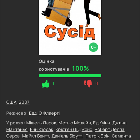
0+
Оцінка
100%
користувачів
1
0
США
,
2007
Режисер:
Едді О Флаерті
У ролях:
Мішель Ларок
,
Метью Модайн
,
Ед Куінн
,
Джина
Мантенья
,
Енн К'юсак
,
Крістен Лі Джонс
,
Роберт Делла
Серра
,
Майкл Бентт
,
Даніель Бісутті
,
Патрік Брін
,
Саманта