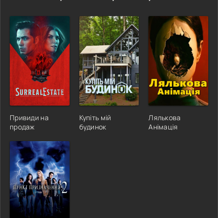
Привиди на
Купіть мій
Лялькова
продаж
будинок
Анімація