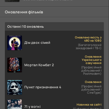
Оновлення фільмів
Останні 10 оновлень
Оновлено якість з
480 на 1080
Дім двох сімей
(Багатоголосий
закадровий | ТВ-І)
Оновлення
Українського
озвучення
Мортал Комбат 2
(Професійний
дубльований |
Postmodern)
Оновлення
(Професійний
Пункт призначення 4
дубльований |
CineType)
Новинка на сайті
71 у вогні
(Субтитри | destiny)