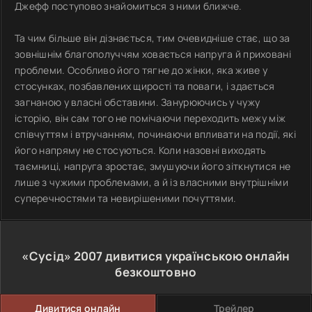
Джефф поступово знайомиться з ними ближче.
Та чим більше він дізнається, тим очевидніше стає, що за
зовнішнім благополуччям ховається напруга й приховані
проблеми. Особливо його тягне до жінки, яка живе у
стосунках, позбавлених щирості та поваги, і здається
загнаною у власні обставини. Занурюючись у чужу
історію, він сам того не помічаючи переходить межу між
співчуттям і втручанням, починаючи впливати на події, які
його напряму не стосуються. Коли назовні виходять
таємниці, напруга зростає, змушуючи його зіткнутися не
лише з чужими проблемами, а й із власними внутрішніми
суперечностями та невирішеними почуттями.
«Сусід»
2007
дивитися українською онлайн
безкоштовно
Дивитися онлайн
Трейлер