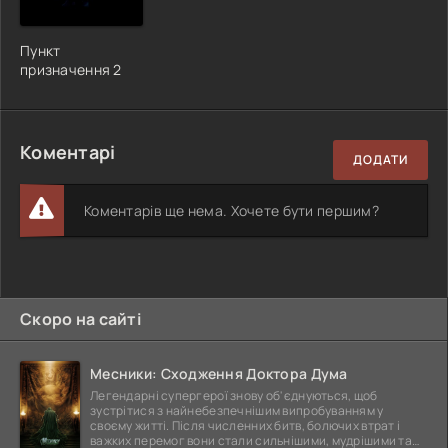
Пункт
призначення 2
Коментарі
ДОДАТИ
Коментарів ще нема. Хочете бути першим?
Скоро на сайті
Месники: Сходження Доктора Дума
Легендарні супергерої знову об'єднуються, щоб
зустрітися з найнебезпечнішим випробуванням у
своєму житті. Після численних битв, болючих втрат і
важких перемог вони стали сильнішими, мудрішими та