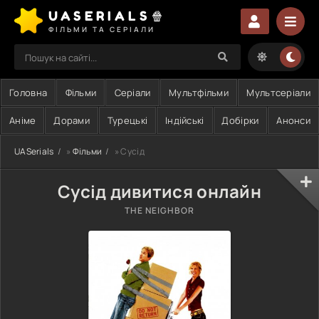
UASERIALS🍿
ФІЛЬМИ ТА СЕРІАЛИ
Головна
Фільми
Серіали
Мультфільми
Мультсеріали
Аніме
Дорами
Турецькі
Індійські
Добірки
Анонси
UASerials
»
Фільми
» Сусід
Сусід дивитися онлайн
THE NEIGHBOR