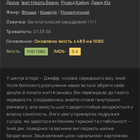
Дроук
,
Івет Ніколь Браун
,
Річард Кайнд
,
Девід Юз
Жанр:
Фільми
/
Комедія
/
Романтичний
Озвучка:
Багатоголосий закадровий | 1+1
Тривалість:
01:33:56
Оновлення:
Оновлено якість з 480 на 1080
Якість:
IMDb:
FHD 1080
5.4
У центрі історії — Джефф, чоловік середнього віку, який
після болісного розлучення намагається зібрати себе
докупи й почати життя заново. Він переїжджає до тихого
передмістя, сподіваючись знайти спокій і внутрішню
рівновагу, але замість цього дедалі глибше занурюється у
власну самотність. Його увагу привертає подружжя
сусідів, які здаються втіленням гармонії та стабільності —
їхній дім, поведінка і взаємини виглядають майже
бездоганно. Зацікавлений цією «ідеальною» картинкою,