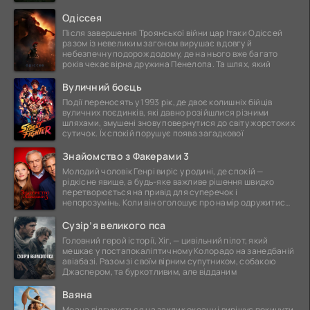
ще
Одіссея
Після завершення Троянської війни цар Ітаки Одіссей
разом із невеликим загоном вирушає в довгу й
небезпечну подорож додому, де на нього вже багато
років чекає вірна дружина Пенелопа. Та шлях, який
Вуличний боєць
Події переносять у 1993 рік, де двоє колишніх бійців
вуличних поєдинків, які давно розійшлися різними
шляхами, змушені знову повернутися до світу жорстоких
сутичок. Їх спокій порушує поява загадкової
Знайомство з Факерами 3
Молодий чоловік Генрі виріс у родині, де спокій —
рідкісне явище, а будь-яке важливе рішення швидко
перетворюється на привід для суперечок і
непорозумінь. Коли він оголошує про намір одружитися,
це
Сузір’я великого пса
Головний герой історії, Хіг, — цивільний пілот, який
мешкає у постапокаліптичному Колорадо на занедбаній
авіабазі. Разом зі своїм вірним супутником, собакою
Джаспером, та буркотливим, але відданим
Ваяна
Моана відгукується на заклик океану і вирішує покинути