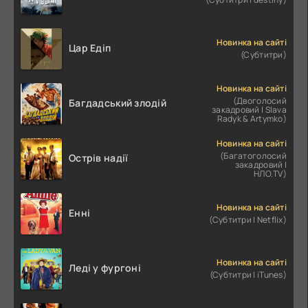
Новинка на сайті
Цар Едіп
(Субтитри)
Новинка на сайті
(Двоголосий
Багдадський злодій
закадровий | Slava
Radyk & Artymko)
Новинка на сайті
(Багатоголосий
Острів надії
закадровий |
НЛО.TV)
Новинка на сайті
Енні
(Субтитри | Netflix)
Новинка на сайті
Леді у фургоні
(Субтитри | iTunes)