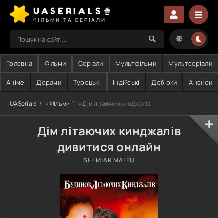
UASERIALS🍿
ФІЛЬМИ ТА СЕРІАЛИ
Головна
Фільми
Серіали
Мультфільми
Мультсеріали
Аніме
Дорами
Турецькі
Індійські
Добірки
Анонси
UASerials
»
Фільми
» Дім літаючих кинджалів
Дім літаючих кинджалів
дивитися онлайн
SHI MIAN MAI FU