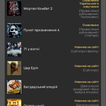
Оновлення
Українського
озвучення
Мортал Комбат 2
(Професійний
дубльований |
Postmodern)
Оновлення
(Професійний
Пункт призначення 4
дубльований |
CineType)
Новинка на сайті
71 у вогні
(Субтитри | destiny)
Новинка на сайті
Цар Едіп
(Субтитри)
Новинка на сайті
(Двоголосий
Багдадський злодій
закадровий | Slava
Radyk & Artymko)
Новинка на сайті
(Багатоголосий
Острів надії