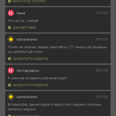
МІЙ СУСІД ТОТОРО
Н
Нана
27.07.26
Хто цю ху....знімає
ДІМ МЕРТВИХ
AdminAdmin
06.07.26
Точно не знаємо, краще запитайте у ТГ каналі цієї команди
що робила Субтитри
ЗАХИСТИТИ АЙДОЛА
Н
Ностардамус
06.07.26
А озвучка на українській мові буде?
ЗАХИСТИТИ АЙДОЛА
AdminAdmin
05.07.26
Вітаємо Вас, даний серіал є відсутній у мережі, оскільки
записів у мережі