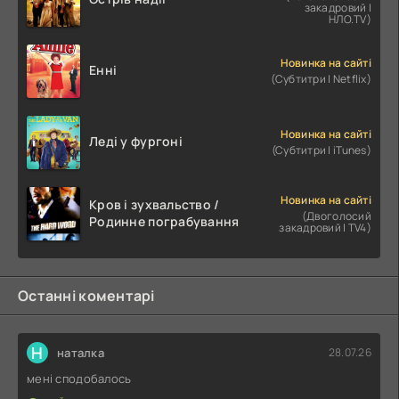
закадровий |
НЛО.TV)
Новинка на сайті
Енні
(Субтитри | Netflix)
Новинка на сайті
Леді у фургоні
(Субтитри | iTunes)
Новинка на сайті
Кров і зухвальство /
(Двоголосий
Родинне пограбування
закадровий | TV4)
Останні коментарі
Н
наталка
28.07.26
мені сподобалось