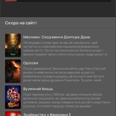
Скоро на сайті
Месники: Сходження Доктора Дума
Легендарні супергерої знову об'єднуються, щоб
зустрітися з найнебезпечнішим випробуванням у
своєму житті. Після численних битв, болючих втрат і
важких перемог вони стали сильнішими, мудрішими та
ще
Одіссея
Після завершення Троянської війни цар Ітаки Одіссей
разом із невеликим загоном вирушає в довгу й
небезпечну подорож додому, де на нього вже багато
років чекає вірна дружина Пенелопа. Та шлях, який
Вуличний боєць
Події переносять у 1993 рік, де двоє колишніх бійців
вуличних поєдинків, які давно розійшлися різними
шляхами, змушені знову повернутися до світу жорстоких
сутичок. Їх спокій порушує поява загадкової
Знайомство з Факерами 3