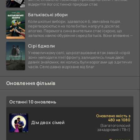
відкриття його істинної природи стає
Батьківські збори
Коли шкільні вибори, здавалося б, звичайна подія,
перетворюються на поле битви, напруга досягає
апогею. Перемога сина вчительки стає іскрою, що
запалює хвилю обурення серед батьків. Вони впевнені —
Сірі бджоли
У невеличкому селі, що розташоване в так званій «сірій
зоні» неподалік лінії фронту, залишились лише двоє
давніх знайомих, які колись були ворогами ще з дитячих
часів. Село давно відрізане від благ
Оновлення фільмів
Останні 10 оновлень
Оновлено якість з
480 на 1080
Дім двох сімей
(Багатоголосий
закадровий | ТВ-І)