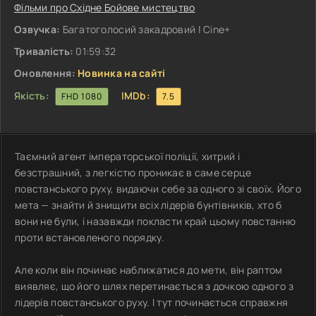
Фільми про Східне Бойове мистецтво
Озвучка:
Багатоголосий закадровий | Cine+
Тривалість:
01:59:32
Оновлення:
Новинка на сайті
Якість:
IMDb:
FHD 1080
7.5
Таємний агент імператорської поліції, хитрий і
безстрашний, з легкістю проникає в саме серце
повстанського руху, видаючи себе за одного зі своїх. Його
мета — знайти й знищити всіх лідерів бунтівників, хто б
вони не були, і назавжди покласти край цьому повстанню
проти встановленого порядку.
Але коли він починає наближатися до мети, він раптом
виявляє, що його шлях перетинається з дочкою одного з
лідерів повстанського руху. І тут починається справжня