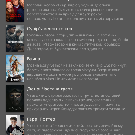
Молодий чоловік Генрі виріс у родині, де спокій —
рідкісне явище, а будь-яке важливе рішення швидко
перетворюється на привід для суперечок і
непорозумінь. Коли він оголошує про намір одружитися,
це
Сузір’я великого пса
Головний герой історії, Хіг, — цивільний пілот, який
мешкає у постапокаліптичному Колорадо на занедбаній
авіабазі. Разом зі своїм вірним супутником, собакою
Джаспером, та буркотливим, але відданим
Ваяна
Моана відгукується на заклик океану і вирішує покинути
береги свого рідного острова Мотунуї. Вперше вона
вирушає у відкрите море у супроводі знаменитого
напівбога Мауї. На них чекає незабутня
Дюна: Частина третя
У галактиці стрімко зростає напруга: встановлений
порядок дедалі більше викликає невдоволення, а
навколо імператора починає згущуватися павутина
прихованих інтриг. Йому доводиться тримати ситуацію
Гаррі Поттер
У центрі історії — хлопчик, який зростав у звичайному
світі, не підозрюючи, що десь поруч тече зовсім інше
життя, сповнене таємниць і прихованої сили. Раптове