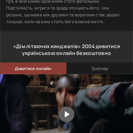
гра, в якій кожен крок може стати фатальним.
Підступність, інтриги та зрада оточують його, і він
розуміє, що межа між друзями та ворогами стає дедалі
тоншою, коли на кону стоїть його власне життя.
«Дім літаючих кинджалів»
2004
дивитися
українською онлайн безкоштовно
Дивитися онлайн
Трейлер