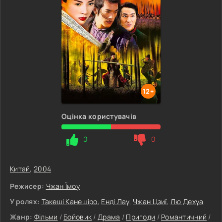
12+
Оцінка користувачів
0
0
Китай
,
2004
Режисер:
Чжан Їмоу
У ролях:
Такеші Канешіро
,
Енді Лау
,
Чжан Цзиї
,
Лю Дехуа
Жанр:
Фільми
/
Бойовик
/
Драма
/
Пригоди
/
Романтичний
/