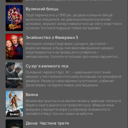
Вуличний боєць
Події переносять у 1993 рік, де двоє колишніх бійців
вуличних поєдинків, які давно розійшлися різними
шляхами, змушені знову повернутися до світу жорстоких
сутичок. Їх спокій порушує поява загадкової
Знайомство з Факерами 3
Молодий чоловік Генрі виріс у родині, де спокій —
рідкісне явище, а будь-яке важливе рішення швидко
перетворюється на привід для суперечок і
непорозумінь. Коли він оголошує про намір одружитися,
це
Сузір’я великого пса
Головний герой історії, Хіг, — цивільний пілот, який
мешкає у постапокаліптичному Колорадо на занедбаній
авіабазі. Разом зі своїм вірним супутником, собакою
Джаспером, та буркотливим, але відданим
Ваяна
Моана відгукується на заклик океану і вирішує покинути
береги свого рідного острова Мотунуї. Вперше вона
вирушає у відкрите море у супроводі знаменитого
напівбога Мауї. На них чекає незабутня
Дюна: Частина третя