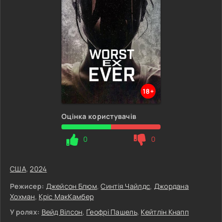
18+
Оцінка користувачів
0
0
США
,
2024
Режисер:
Джейсон Блюм
,
Синтія Чайлдс
,
Джордана
Хохман
,
Кріс МакКамбер
У ролях:
Вейд Вілсон
,
Ґеофрі Пашель
,
Кейтлін Кнапп