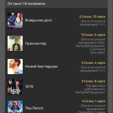
Останні 10 оновлень
5 Сезон, 70 серія
Візерунки долі
(Багатоголосий
закадровий | 1+1)
9 Сезон, 5 серія
(Багатоголосий
закадровий | MGG,
Ґранчестер
ТакТребаПродакшн,
Суспільне
Культура)
5 Сезон, 4 серія
Новий Амстердам
(Багатоголосий
закадровий | 1+1)
3 Сезон, 8 серія
(Професійно
1670
дубльований |
ТакТребаПродакшн)
4 Сезон, 1 серія
(Багатоголосий
Тед Лассо
закадровий |
DniproFilm, Цікава