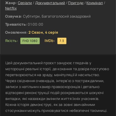
Жанр:
Серіали
/
Документальний
/
Пригоди
/
Кримінал
/
Netflix
Озвучка:
Субтитри, Багатоголосий закадровий
Тривалість:
01:00:00
Оновлення:
2 Сезон, 4 серія
Якість:
IMDb:
FHD 1080
7.3
Цей документальний проєкт занурює глядачів у
моторошні реальні історії, де кохання та довіра поступово
перетворюються на зраду, маніпуляції й насильство.
Через свідчення очевидців, інтерв’ю з постраждалими,
записи з натільних камер правоохоронців і детально
відтворені реконструкції подій розкриваються шокуючі
випадки, які назавжди змінили життя їхніх учасників.
Кожна історія демонструє, як за зовні звичайними
стосунками можуть приховуватися небезпечні таємниці.