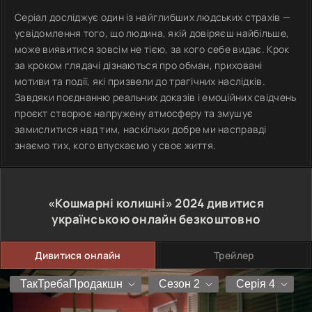
Серіал досліджує один із найглибших людських страхів —
усвідомлення того, що людина, якій довіряєш найбільше,
може виявитися зовсім не тією, за кого себе видає. Крок
за кроком глядачі дізнаються про обман, приховані
мотиви та події, які призвели до трагічних наслідків.
Завдяки поєднанню реальних доказів і емоційних свідчень
проєкт створює напружену атмосферу та змушує
замислитися над тим, наскільки добре ми насправді
знаємо тих, кого впускаємо у своє життя.
«Кошмарні колишні»
2024
дивитися
українською онлайн безкоштовно
Дивитися онлайн
Трейлер