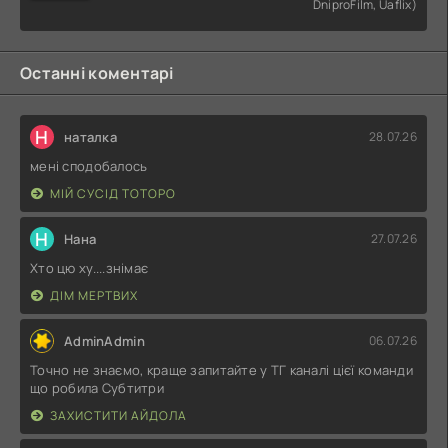
DniproFilm, Uaflix)
Останні коментарі
Н
наталка
28.07.26
мені сподобалось
МІЙ СУСІД ТОТОРО
Н
Нана
27.07.26
Хто цю ху....знімає
ДІМ МЕРТВИХ
AdminAdmin
06.07.26
Точно не знаємо, краще запитайте у ТГ каналі цієї команди
що робила Субтитри
ЗАХИСТИТИ АЙДОЛА