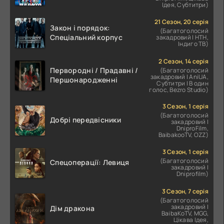
Ідея, Субтитри)
21 Сезон, 20 серія
Закон і порядок:
(Багатоголосий
Спеціальний корпус
закадровий | НТН,
Індиго ТВ)
2 Сезон, 14 серія
Первородні / Прадавні /
(Багатоголосий
закадровий | AniUA,
Першонародженні
Субтитри | В один
голос, Bezro Studio)
3 Сезон, 1 серія
(Багатоголосий
Добрі передвісники
закадровий |
DniproFilm,
BaibakooTV, OZZ)
3 Сезон, 1 серія
(Багатоголосий
Спецоперації: Левиця
закадровий |
Dniprofilm)
3 Сезон, 7 серія
(Багатоголосий
закадровий |
Дім дракона
BaibaKoTV, MGG,
Цікава Ідея,