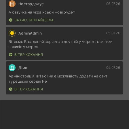
Н
Ностардамус
06.07.26
А озвучка на українській мові буде?
ЗАХИСТИТИ АЙДОЛА
AdminAdmin
05.07.26
Вітаємо Вас, даний серіал є відсутній у мережі, оскільки
записів у мережі
ВІТЕР КОХАННЯ
Д
Діма
04.07.26
Адміністрація, вітаю! Чи є можливість додати на сайт
турецький серіал Не
ВІТЕР КОХАННЯ