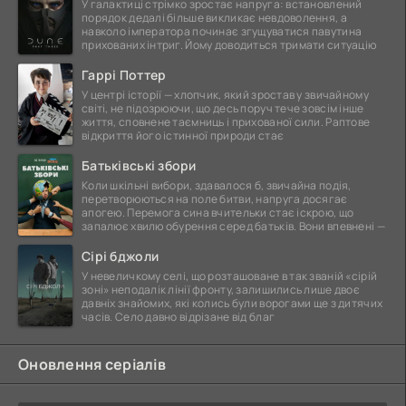
У галактиці стрімко зростає напруга: встановлений
порядок дедалі більше викликає невдоволення, а
навколо імператора починає згущуватися павутина
прихованих інтриг. Йому доводиться тримати ситуацію
Гаррі Поттер
У центрі історії — хлопчик, який зростав у звичайному
світі, не підозрюючи, що десь поруч тече зовсім інше
життя, сповнене таємниць і прихованої сили. Раптове
відкриття його істинної природи стає
Батьківські збори
Коли шкільні вибори, здавалося б, звичайна подія,
перетворюються на поле битви, напруга досягає
апогею. Перемога сина вчительки стає іскрою, що
запалює хвилю обурення серед батьків. Вони впевнені —
Сірі бджоли
У невеличкому селі, що розташоване в так званій «сірій
зоні» неподалік лінії фронту, залишились лише двоє
давніх знайомих, які колись були ворогами ще з дитячих
часів. Село давно відрізане від благ
Оновлення серіалів