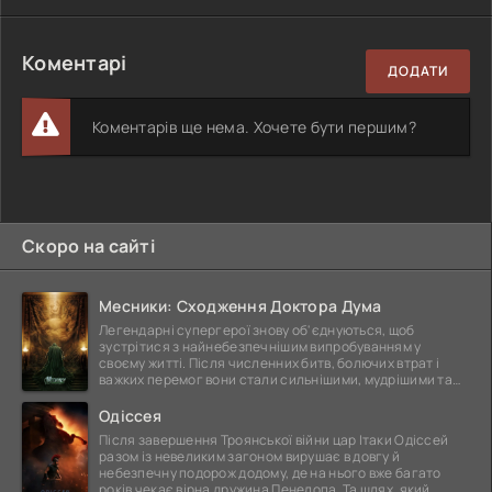
Коментарі
ДОДАТИ
Коментарів ще нема. Хочете бути першим?
Скоро на сайті
Месники: Сходження Доктора Дума
Легендарні супергерої знову об'єднуються, щоб
зустрітися з найнебезпечнішим випробуванням у
своєму житті. Після численних битв, болючих втрат і
важких перемог вони стали сильнішими, мудрішими та
ще
Одіссея
Після завершення Троянської війни цар Ітаки Одіссей
разом із невеликим загоном вирушає в довгу й
небезпечну подорож додому, де на нього вже багато
років чекає вірна дружина Пенелопа. Та шлях, який