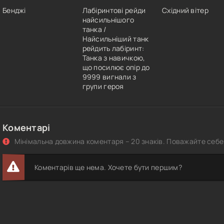
Бенджі
Лабіринтові рейди
Східний вітер
найсильнішого
танка /
Найсильніший танк
рейдить лабіринт:
Танка з навичкою,
що посилює опір до
9999 вигнали з
групи героя
Коментарі
Мінімальна довжина коментаря – 20 знаків. Поважайте себе 
Коментарів ще нема. Хочете бути першим?