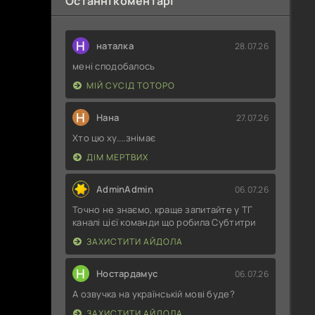
Останні коментарі
Н
наталка
28.07.26
мені сподобалось
МІЙ СУСІД ТОТОРО
Н
Нана
27.07.26
Хто цю ху....знімає
ДІМ МЕРТВИХ
AdminAdmin
06.07.26
Точно не знаємо, краще запитайте у ТГ
каналі цієї команди що робила Субтитри
ЗАХИСТИТИ АЙДОЛА
Н
Ностардамус
06.07.26
А озвучка на українській мові буде?
ЗАХИСТИТИ АЙДОЛА