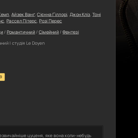
Кемп
,
Айзек Ванґ
,
Сієнна Ґіллорі
,
Джон Кліз
,
Тоні
нс
,
Рассел Пітерс
,
Розі Перес
ди
/
Романтичний
/
Сімейний
/
Фентезі
ий | студія Le Doyen
.9
незвичайніше цуценя, яке вона коли-небудь