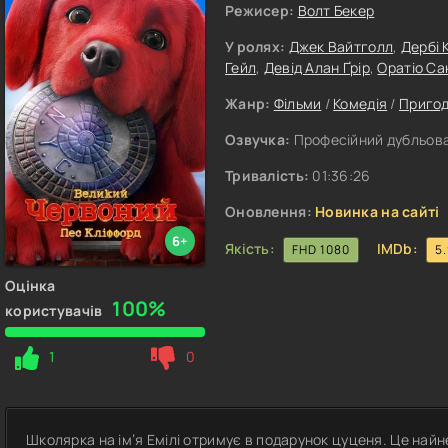
Режисер:
Волт Бекер
У ролях:
Джек Вайтголл
,
Дербі 
Гейл
,
Девід Алан Ґрір
,
Оратіо Са
Жанр:
Фільми
/
Комедія
/
Приго
Озвучка:
Професійний дубльован
Тривалість:
01:36:26
Оновлення:
Новинка на сайті
6+
Якість:
IMDb:
FHD 1080
5
Оцінка
100%
користувачів
1
0
Школярка на ім’я Емілі отримує в подарунок цуценя. Це най