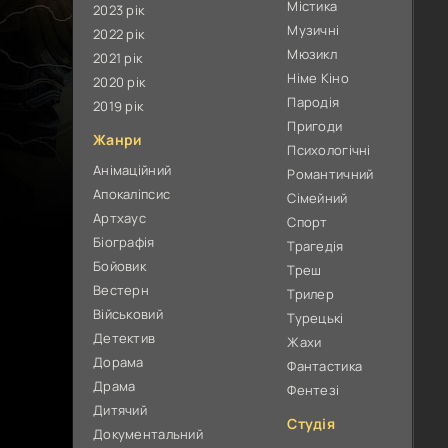
Містика
2023 рік
Музичні
2022 рік
Мюзикл
2021 рік
Німе Кіно
2020 рік
Пародія
2019 рік
Пригоди
Жанри
Психологічні
Анімаційний
Романтичний
Апокаліпсис
Сімейний
Артхаус
Спорт
Біографія
Трагедія
Бойовик
Треш
Вестерн
Трилер
Військовий
Турецькі
Детектив
Жахи
Дорама
Фантастика
Драма
Фентезі
Дитячий
Студія
Документальний