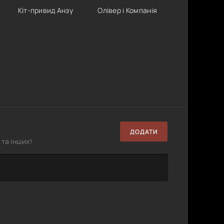
Кіт-привид Анзу
Олівер і Компанія
ДОДАТИ
та інших!