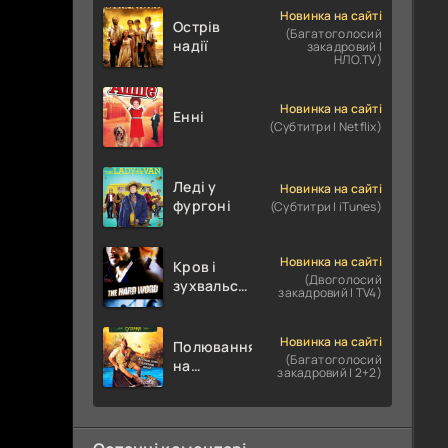
Новинка на сайті
Острів
(Багатоголосий
надії
закадровий |
НЛО.TV)
Новинка на сайті
Енні
(Субтитри | Netflix)
Леді у
Новинка на сайті
фургоні
(Субтитри | iTunes)
Новинка на сайті
Кров і
(Двоголосий
зухвальство
закадровий | TV4)
/ Родинне
пограбування
Новинка на сайті
Полювання
(Багатоголосий
на
закадровий | 2+2)
крокодилів:
Сутичка