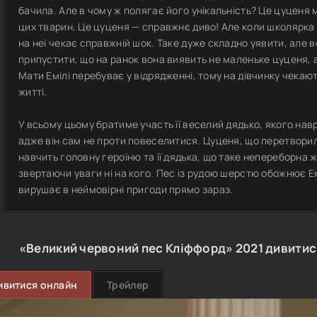
бачила. Але в чому ж полягає його унікальність? Це цуценя 
цих тварин. Це цуценя — справжнє диво! Але коли школярка Е
на неї чекає справжній шок. Таке дуже складно уявити, але вс
припустити, що на ранок вона виявить не маленьке цуценя,
Мати Емілі перебуває у відрядженні, тому на дівчинку чекают
житті.
У всьому цьому братиме участь її веселий дядько, якого н
адже він сам не проти повеселитися. Цуценя, що перетвори
навчить головну героїню та її дядька, що таке непереборна 
звертаючи уваги ні на кого. Пес із рудою шерстю обожнює Ем
вирушає в неймовірні пригоди прямо зараз.
«Великий червоний пес Кліффорд»
2021
дивитис
ивитися онлайн
Трейлер