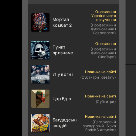
Оновлення
Українського
Мортал
озвучення
Комбат 2
(Професійний
дубльований |
Postmodern)
Оновлення
Пункт
(Професійний
призначення
дубльований |
CineType)
4
Новинка на сайті
71 у вогні
(Субтитри | destiny)
Новинка на сайті
Цар Едіп
(Субтитри)
Новинка на сайті
Багдадський
(Двоголосий
злодій
закадровий | Slava
Radyk & Artymko)