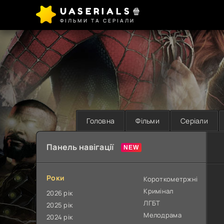
UASERIALS🍿
ФІЛЬМИ ТА СЕРІАЛИ
Головна
Фільми
Серіали
Панель навігації
Роки
Короткометржні
Кримінал
2026 рік
ЛГБТ
2025 рік
Мелодрама
2024 рік