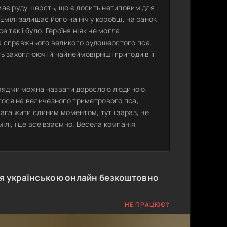
має руду шерсть, що є досить нетиповим для
мілі залишає його на ніч у коробці, на ранок
е так і було. Героїня ніяк не могла
 а справжнього великого рудошерстого пса.
ь захоплюючі й найнеймовірніші пригоди в її
авряд чи можна назвати дорослою людиною,
лося на величезного триметрового пса,
жага жити єдиним моментом, тут і зараз, не
ілі, і це все взаємно. Весела компанія
я українською онлайн безкоштовно
НЕ ПРАЦЮЄ?