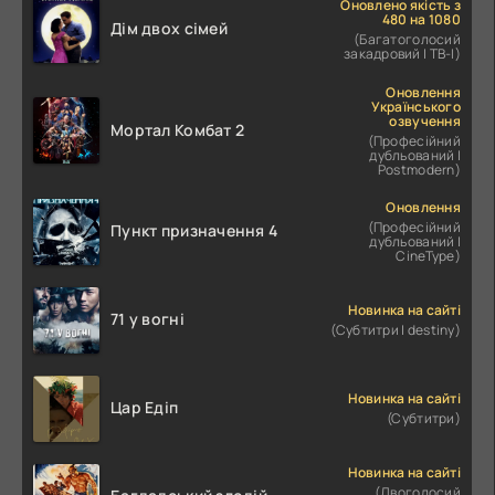
Оновлено якість з
480 на 1080
Дім двох сімей
(Багатоголосий
закадровий | ТВ-І)
Оновлення
Українського
озвучення
Мортал Комбат 2
(Професійний
дубльований |
Postmodern)
Оновлення
(Професійний
Пункт призначення 4
дубльований |
CineType)
Новинка на сайті
71 у вогні
(Субтитри | destiny)
Новинка на сайті
Цар Едіп
(Субтитри)
Новинка на сайті
(Двоголосий