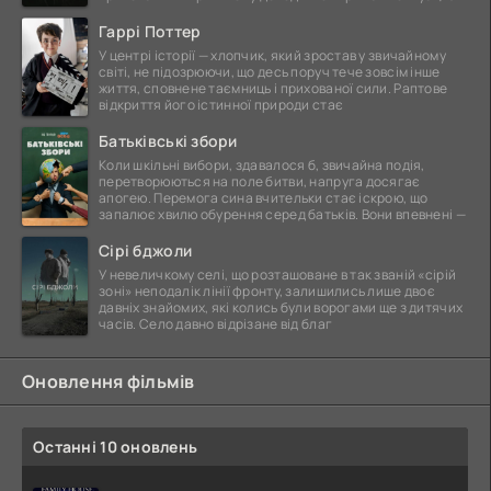
Гаррі Поттер
У центрі історії — хлопчик, який зростав у звичайному
світі, не підозрюючи, що десь поруч тече зовсім інше
життя, сповнене таємниць і прихованої сили. Раптове
відкриття його істинної природи стає
Батьківські збори
Коли шкільні вибори, здавалося б, звичайна подія,
перетворюються на поле битви, напруга досягає
апогею. Перемога сина вчительки стає іскрою, що
запалює хвилю обурення серед батьків. Вони впевнені —
Сірі бджоли
У невеличкому селі, що розташоване в так званій «сірій
зоні» неподалік лінії фронту, залишились лише двоє
давніх знайомих, які колись були ворогами ще з дитячих
часів. Село давно відрізане від благ
Оновлення фільмів
Останні 10 оновлень