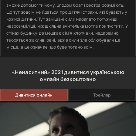
зможе допомогти йому. Згодом брат і сестра розуміють,
що тут зовсім не йдеться про дитячі страхи, які бувають у
кожної дитини. Тут замішані сили набагато потужніші і
незрозуміліші, ніж шкільна вчителька могла припустити. У
стінах будинку, де мешкає сім'я хлопчаки, недаремно
творяться жахливі речі, адже сили зла облюбували це
місце, а це означає, що буде погано всім.
«Ненаситний»
2021
дивитися українською
онлайн безкоштовно
Дивитися онлайн
Трейлер