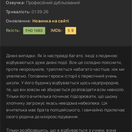
Озвучка:
Професійний дубльований
Тривалість:
01:39:26
Оновлення:
Новинка на сайті
Якість:
IMDb:
FHD 1080
5.9
Дивні випадки. Як їх насправді багато. Іноді з людиною
відбуваються дуже дивні події. Все це складно пояснити,
проте незрозуміле, трапляється набагато частіше, ніж ми
уявляємо. Головним героєм історії є пересічний учень
школи. У його будинку відбувається щось надприродне,
те, що він зовсім не збирається розповідати всім навколо.
Тільки його вчителька починає підозрювати, що цьому
хлопчику загрожує якась невідома небезпека. Ця
вчителька має брата поліцейського, і звичайно підключає
свого родича до мінірозслідування.
Тільки розібравшись, що ж відбувається з учнем, вона