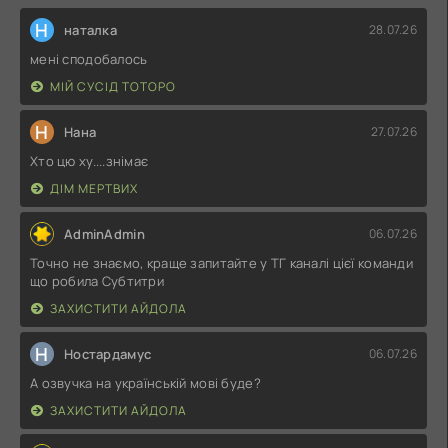
Н
наталка
28.07.26
мені сподобалось
МІЙ СУСІД ТОТОРО
Н
Нана
27.07.26
Хто цю ху....знімає
ДІМ МЕРТВИХ
AdminAdmin
06.07.26
Точно не знаємо, краще запитайте у ТГ каналі цієї команди
що робила Субтитри
ЗАХИСТИТИ АЙДОЛА
Н
Ностардамус
06.07.26
А озвучка на українській мові буде?
ЗАХИСТИТИ АЙДОЛА