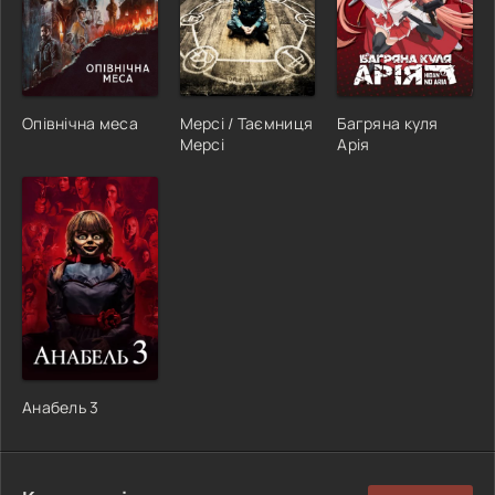
Опівнічна меса
Мерсі / Таємниця
Багряна куля
Мерсі
Арія
Анабель 3