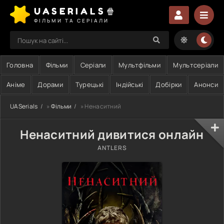
UASERIALS🍿
ФІЛЬМИ ТА СЕРІАЛИ
Головна
Фільми
Серіали
Мультфільми
Мультсеріали
Аніме
Дорами
Турецькі
Індійські
Добірки
Анонси
UASerials
»
Фільми
» Ненаситний
Ненаситний дивитися онлайн
ANTLERS