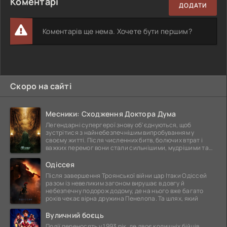
Коментарі
ДОДАТИ
Коментарів ще нема. Хочете бути першим?
Скоро на сайті
Месники: Сходження Доктора Дума
Легендарні супергерої знову об'єднуються, щоб
зустрітися з найнебезпечнішим випробуванням у
своєму житті. Після численних битв, болючих втрат і
важких перемог вони стали сильнішими, мудрішими та
ще
Одіссея
Після завершення Троянської війни цар Ітаки Одіссей
разом із невеликим загоном вирушає в довгу й
небезпечну подорож додому, де на нього вже багато
років чекає вірна дружина Пенелопа. Та шлях, який
Вуличний боєць
Події переносять у 1993 рік, де двоє колишніх бійців