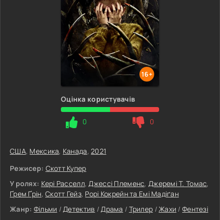
16+
Оцінка користувачів
0
0
США
,
Мексика
,
Канада
,
2021
Режисер:
Скотт Купер
У ролях:
Кері Расселл
,
Джессі Племенс
,
Джеремі Т. Томас
,
Ґрем Ґрін
,
Скотт Гейз
,
Рорі Кокрейн та Емі Мадіґан
Жанр:
Фільми
/
Детектив
/
Драма
/
Трилер
/
Жахи
/
Фентезі