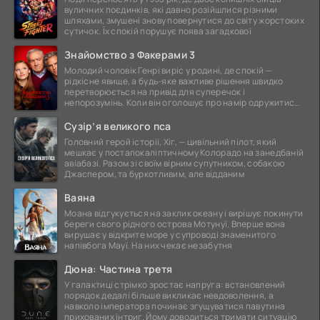
вуличних поєдинків, які давно розійшлися різними
шляхами, змушені знову повернутися до світу жорстоких
сутичок. Їх спокій порушує поява загадкової
Знайомство з Факерами 3
Молодий чоловік Генрі виріс у родині, де спокій —
рідкісне явище, а будь-яке важливе рішення швидко
перетворюється на привід для суперечок і
непорозумінь. Коли він оголошує про намір одружитися,
це
Сузір’я великого пса
Головний герой історії, Хіг, — цивільний пілот, який
мешкає у постапокаліптичному Колорадо на занедбаній
авіабазі. Разом зі своїм вірним супутником, собакою
Джаспером, та буркотливим, але відданим
Ваяна
Моана відгукується на заклик океану і вирішує покинути
береги свого рідного острова Мотунуї. Вперше вона
вирушає у відкрите море у супроводі знаменитого
напівбога Мауї. На них чекає незабутня
Дюна: Частина третя
У галактиці стрімко зростає напруга: встановлений
порядок дедалі більше викликає невдоволення, а
навколо імператора починає згущуватися павутина
прихованих інтриг. Йому доводиться тримати ситуацію