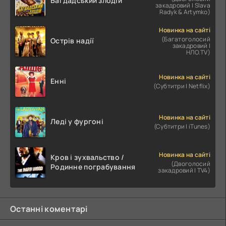
Багдадський злодій
закадровий | Slava
Radyk & Artymko)
Новинка на сайті
(Багатоголосий
Острів надії
закадровий |
НЛО.TV)
Новинка на сайті
Енні
(Субтитри | Netflix)
Новинка на сайті
Леді у фургоні
(Субтитри | iTunes)
Новинка на сайті
Кров і зухвальство /
(Двоголосий
Родинне пограбування
закадровий | TV4)
Останні коментарі