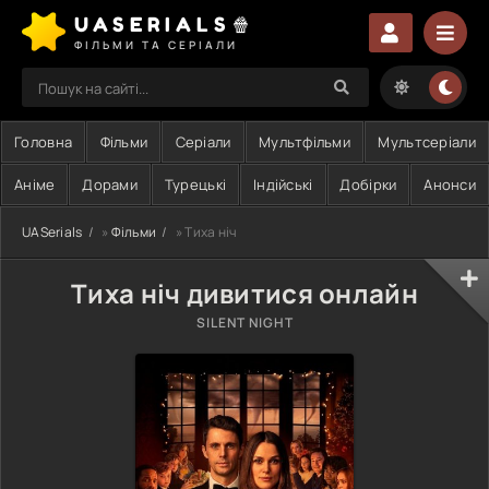
UASERIALS🍿
ФІЛЬМИ ТА СЕРІАЛИ
Головна
Фільми
Серіали
Мультфільми
Мультсеріали
Аніме
Дорами
Турецькі
Індійські
Добірки
Анонси
UASerials
»
Фільми
» Тиха ніч
Тиха ніч дивитися онлайн
SILENT NIGHT