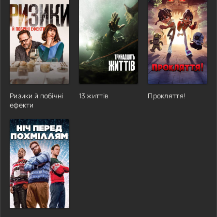
Ризики й побічні
13 життів
Прокляття!
ефекти