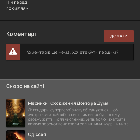
Ніч перед
похміллям
Коментарі
ДОДАТИ
Коментарів ще нема. Хочете бути першим?
Скоро на сайті
Месники: Сходження Доктора Дума
Легендарні супергерої знову об'єднуються, щоб
зустрітися з найнебезпечнішим випробуванням у
своєму житті. Після численних битв, болючих втрат і
важких перемог вони стали сильнішими, мудрішими та
ще
Одіссея