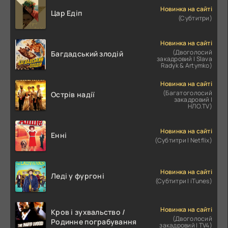
Новинка на сайті
Цар Едіп
(Субтитри)
Новинка на сайті
(Двоголосий
Багдадський злодій
закадровий | Slava
Radyk & Artymko)
Новинка на сайті
(Багатоголосий
Острів надії
закадровий |
НЛО.TV)
Новинка на сайті
Енні
(Субтитри | Netflix)
Новинка на сайті
Леді у фургоні
(Субтитри | iTunes)
Новинка на сайті
Кров і зухвальство /
(Двоголосий
Родинне пограбування
закадровий | TV4)