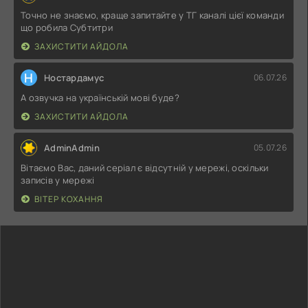
Точно не знаємо, краще запитайте у ТГ каналі цієї команди
що робила Субтитри
ЗАХИСТИТИ АЙДОЛА
Н
Ностардамус
06.07.26
А озвучка на українській мові буде?
ЗАХИСТИТИ АЙДОЛА
AdminAdmin
05.07.26
Вітаємо Вас, даний серіал є відсутній у мережі, оскільки
записів у мережі
ВІТЕР КОХАННЯ