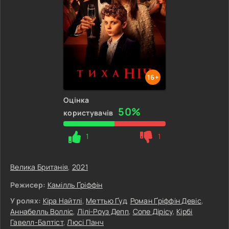
16+
Оцінка
50%
користувачів
1
1
Велика Британія
,
2021
Режисер:
Камілль Ґріффін
У ролях:
Кіра Найтлі
,
Меттью Ґуд
,
Роман Ґріффін Девіс
,
Аннабелль Волліс
,
Лілі-Роуз Депп
,
Сопе Дірісу
,
Кірбі
Гавелл-Баптіст
,
Люсі Панч