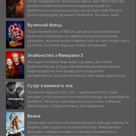
Після завершення Троянської війни цар Ітаки Одіссей
разом із невеликим загоном вирушає в довгу й
небезпечну подорож додому, де на нього вже багато
років чекає вірна дружина Пенелопа. Та шлях, який
Вуличний боєць
Події переносять у 1993 рік, де двоє колишніх бійців
вуличних поєдинків, які давно розійшлися різними
шляхами, змушені знову повернутися до світу жорстоких
сутичок. Їх спокій порушує поява загадкової
Знайомство з Факерами 3
Молодий чоловік Генрі виріс у родині, де спокій —
рідкісне явище, а будь-яке важливе рішення швидко
перетворюється на привід для суперечок і
непорозумінь. Коли він оголошує про намір одружитися,
це
Сузір’я великого пса
Головний герой історії, Хіг, — цивільний пілот, який
мешкає у постапокаліптичному Колорадо на занедбаній
авіабазі. Разом зі своїм вірним супутником, собакою
Джаспером, та буркотливим, але відданим
Ваяна
Моана відгукується на заклик океану і вирішує покинути
береги свого рідного острова Мотунуї. Вперше вона
вирушає у відкрите море у супроводі знаменитого