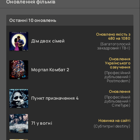
Оновлення фільмів
Останні 10 оновлень
Оновлено якість з
480 на 1080
Дім двох сімей
(Багатоголосий
закадровий | ТВ-І)
Оновлення
Українського
озвучення
Мортал Комбат 2
(Професійний
дубльований |
Postmodern)
Оновлення
(Професійний
Пункт призначення 4
дубльований |
CineType)
Новинка на сайті
71 у вогні
(Субтитри | destiny)