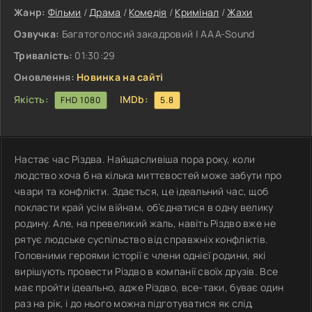
Жанр:
Фільми
/
Драма
/
Комедія
/
Кримінал
/
Жахи
Озвучка:
Багатоголосий закадровий | ААА-Sound
Тривалість:
01:30:29
Оновлення:
Новинка на сайті
Якість:
IMDb:
FHD 1080
5.8
Настає час Різдва. Найщасливіша пора року, коли
людство хоча б на кілька миттєвостей може забути про
чвари та конфлікти. Здається, це ідеальний час, щоб
покласти край усім війнам, об’єднатися в одну велику
родину. Але, на превеликий жаль, навіть Різдво вже не
рятує людське суспільство від справжніх конфліктів.
Головними героями історії є члени однієї родини, які
вирішують провести Різдво в компанії своїх друзів. Все
має пройти ідеально, адже Різдво, все-таки, буває один
раз на рік, і до нього можна підготуватися як слід,