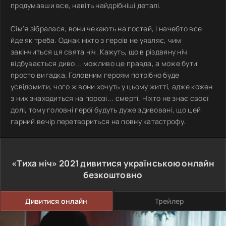
продумавши все, навіть найдрібніші деталі.
Сім'я зібралася, вони чекають на гостей, і начебто все
йде як треба. Однак ніхто з героїв не уявляє, чим
закінчиться ця свята ніч. Кажуть, що в різдвяну ніч
відбувається диво... можливо це правда, а може бути
просто вигадка. Головним героям потрібно буде
усвідомити, чого ж вони хочуть у цьому житті, адже кожен
з них знаходиться на порозі... смерті. Ніхто не знає своєї
долі, тому головні герої будуть дуже здивовані, що цей
гарний вечір перетвориться на повну катастрофу.
«Тиха ніч»
2021
дивитися українською онлайн
безкоштовно
Дивитися онлайн
Трейлер