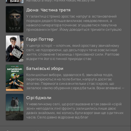
напівбога Мауї. На них чекає незабутня
Дюна: Частина третя
У галактиці стрімко зростає напруга: встановлений
порядок дедалі більше викликає невдоволення, а
навколо імператора починає згущуватися павутина
прихованих інтриг. Йому доводиться тримати ситуацію
Гаррі Поттер
У центрі історії — хлопчик, який зростав у звичайному
світі, не підозрюючи, що десь поруч тече зовсім інше
життя, сповнене таємниць і прихованої сили. Раптове
відкриття його істинної природи стає
Батьківські збори
Коли шкільні вибори, здавалося б, звичайна подія,
перетворюються на поле битви, напруга досягає
апогею. Перемога сина вчительки стає іскрою, що
запалює хвилю обурення серед батьків. Вони впевнені —
Сірі бджоли
У невеличкому селі, що розташоване в так званій «сірій
зоні» неподалік лінії фронту, залишились лише двоє
давніх знайомих, які колись були ворогами ще з дитячих
часів. Село давно відрізане від благ