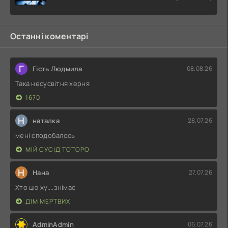
Останні коментарі
Г
Гість Людмила
08.08.26
Така несусвітня херня
1670
Н
наталка
28.07.26
мені сподобалось
МІЙ СУСІД ТОТОРО
Н
Нана
27.07.26
Хто цю ху....знімає
ДІМ МЕРТВИХ
AdminAdmin
06.07.26