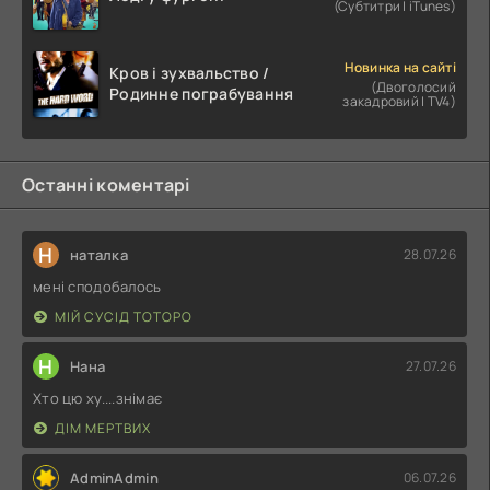
(Субтитри | iTunes)
Новинка на сайті
Кров і зухвальство /
(Двоголосий
Родинне пограбування
закадровий | TV4)
Останні коментарі
Н
наталка
28.07.26
мені сподобалось
МІЙ СУСІД ТОТОРО
Н
Нана
27.07.26
Хто цю ху....знімає
ДІМ МЕРТВИХ
AdminAdmin
06.07.26