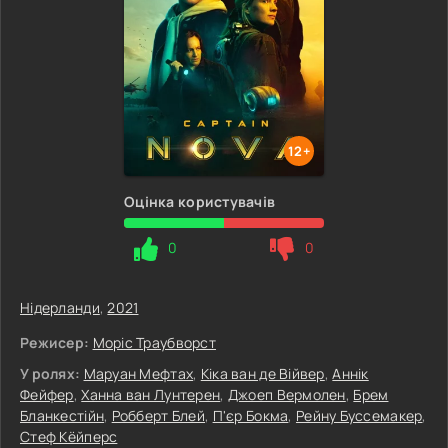
12+
Оцінка користувачів
0
0
Нідерланди
,
2021
Режисер:
Моріс Траубворст
У ролях:
Маруан Мефтах
,
Кіка ван де Війвер
,
Аннік
Фейфер
,
Ханна ван Лунтерен
,
Джоеп Вермолен
,
Брем
Бланкестійн
,
Робберт Блей
,
П'єр Бокма
,
Рейну Буссемакер
,
Стеф Кёйперс