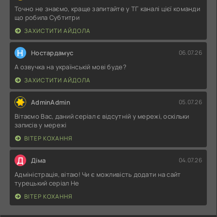
Точно не знаємо, краще запитайте у ТГ каналі цієї команди
що робила Субтитри
ЗАХИСТИТИ АЙДОЛА
Н
Ностардамус
06.07.26
А озвучка на українській мові буде?
ЗАХИСТИТИ АЙДОЛА
AdminAdmin
05.07.26
Вітаємо Вас, даний серіал є відсутній у мережі, оскільки
записів у мережі
ВІТЕР КОХАННЯ
Д
Діма
04.07.26
Адміністрація, вітаю! Чи є можливість додати на сайт
турецький серіал Не
ВІТЕР КОХАННЯ