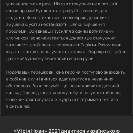
ускладнюється в рази. Ніхто з оточуючих не вірить в її
слова про майбутню катастрофу і її значення для
людства. Вона стикається з недовірою дорослих і
змушена шукати нестандартні шляхи вирішення
проблеми. Об'єднавши зусилля з одним допитливим
хлопчиком, вона намагається донести до оточуючих
важливість своїх знань і переконати їх діяти. Разом вони
кидають виклик нерозумінню, страхам і бюрократії, щоб не
дати майбутньому перетворитися на руїни.
Подолавши перешкоди, юна героїня поступово знаходить
в собі нові сили і вчиться адаптуватися в незвичних
обставинах. Вона розуміє, що, незважаючи на дитячий
вигляд, її досвід і знання можуть бути потужною зброєю,
якщо використовувати їх мудро і з підтримкою тих, хто
вірить в неї.
«Місія Нови»
2021
дивитися українською