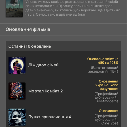
У невеличкому селі, що розташоване в так званій «сірій
зоні» неподалік лінії фронту, залишились лише двоє
давніх знайомих, які колись були ворогами ще з дитячих
часів. Село давно відрізане від благ
Оновлення фільмів
Останні 10 оновлень
Оновлено якість з
480 на 1080
Дім двох сімей
(Багатоголосий
закадровий | ТВ-І)
Оновлення
Українського
озвучення
Мортал Комбат 2
(Професійний
дубльований |
Postmodern)
Оновлення
(Професійний
Пункт призначення 4
дубльований |
CineType)