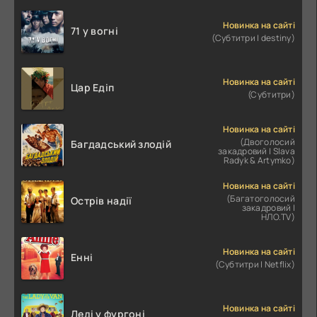
Новинка на сайті
71 у вогні
(Субтитри | destiny)
Новинка на сайті
Цар Едіп
(Субтитри)
Новинка на сайті
(Двоголосий
Багдадський злодій
закадровий | Slava
Radyk & Artymko)
Новинка на сайті
(Багатоголосий
Острів надії
закадровий |
НЛО.TV)
Новинка на сайті
Енні
(Субтитри | Netflix)
Новинка на сайті
Леді у фургоні