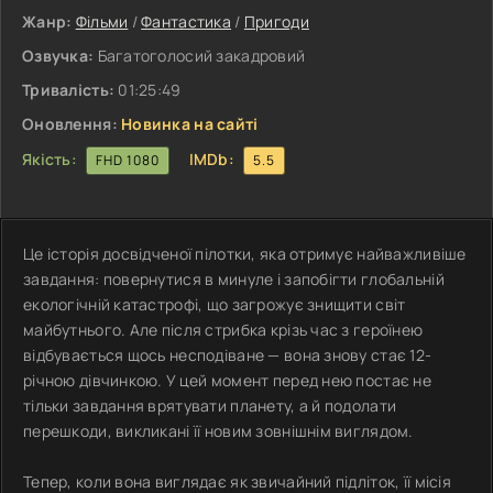
Жанр:
Фільми
/
Фантастика
/
Пригоди
Озвучка:
Багатоголосий закадровий
Тривалість:
01:25:49
Оновлення:
Новинка на сайті
Якість:
IMDb:
FHD 1080
5.5
Це історія досвідченої пілотки, яка отримує найважливіше
завдання: повернутися в минуле і запобігти глобальній
екологічній катастрофі, що загрожує знищити світ
майбутнього. Але після стрибка крізь час з героїнею
відбувається щось несподіване — вона знову стає 12-
річною дівчинкою. У цей момент перед нею постає не
тільки завдання врятувати планету, а й подолати
перешкоди, викликані її новим зовнішнім виглядом.
Тепер, коли вона виглядає як звичайний підліток, її місія