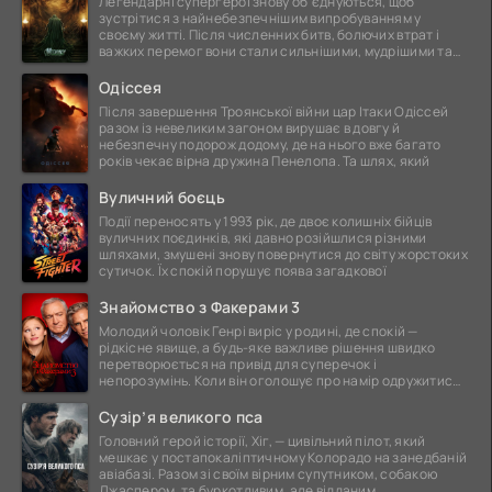
Легендарні супергерої знову об'єднуються, щоб
зустрітися з найнебезпечнішим випробуванням у
своєму житті. Після численних битв, болючих втрат і
важких перемог вони стали сильнішими, мудрішими та
ще
Одіссея
Після завершення Троянської війни цар Ітаки Одіссей
разом із невеликим загоном вирушає в довгу й
небезпечну подорож додому, де на нього вже багато
років чекає вірна дружина Пенелопа. Та шлях, який
Вуличний боєць
Події переносять у 1993 рік, де двоє колишніх бійців
вуличних поєдинків, які давно розійшлися різними
шляхами, змушені знову повернутися до світу жорстоких
сутичок. Їх спокій порушує поява загадкової
Знайомство з Факерами 3
Молодий чоловік Генрі виріс у родині, де спокій —
рідкісне явище, а будь-яке важливе рішення швидко
перетворюється на привід для суперечок і
непорозумінь. Коли він оголошує про намір одружитися,
це
Сузір’я великого пса
Головний герой історії, Хіг, — цивільний пілот, який
мешкає у постапокаліптичному Колорадо на занедбаній
авіабазі. Разом зі своїм вірним супутником, собакою
Джаспером, та буркотливим, але відданим