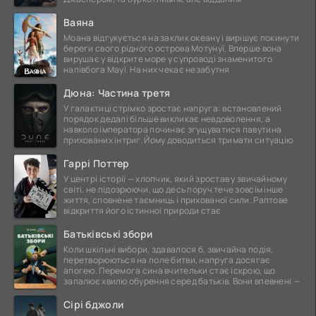
Ваяна
Моана відгукується на заклик океану і вирішує покинути
береги свого рідного острова Мотунуї. Вперше вона
вирушає у відкрите море у супроводі знаменитого
напівбога Мауї. На них чекає незабутня
Дюна: Частина третя
У галактиці стрімко зростає напруга: встановлений
порядок дедалі більше викликає невдоволення, а
навколо імператора починає згущуватися павутина
прихованих інтриг. Йому доводиться тримати ситуацію
Гаррі Поттер
У центрі історії — хлопчик, який зростав у звичайному
світі, не підозрюючи, що десь поруч тече зовсім інше
життя, сповнене таємниць і прихованої сили. Раптове
відкриття його істинної природи стає
Батьківські збори
Коли шкільні вибори, здавалося б, звичайна подія,
перетворюються на поле битви, напруга досягає
апогею. Перемога сина вчительки стає іскрою, що
запалює хвилю обурення серед батьків. Вони впевнені —
Сірі бджоли