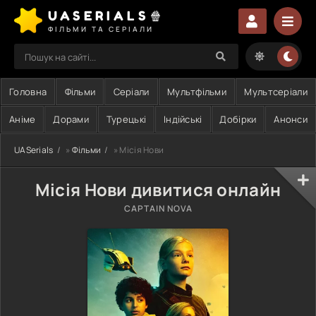
UASERIALS🍿
ФІЛЬМИ ТА СЕРІАЛИ
Головна
Фільми
Серіали
Мультфільми
Мультсеріали
Аніме
Дорами
Турецькі
Індійські
Добірки
Анонси
UASerials
»
Фільми
» Місія Нови
Місія Нови дивитися онлайн
CAPTAIN NOVA