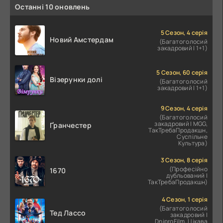
Останні 10 оновлень
5 Сезон, 4 серія
Новий Амстердам
(Багатоголосий
закадровий | 1+1)
5 Сезон, 60 серія
Візерунки долі
(Багатоголосий
закадровий | 1+1)
9 Сезон, 4 серія
(Багатоголосий
закадровий | MGG,
Ґранчестер
ТакТребаПродакшн,
Суспільне
Культура)
3 Сезон, 8 серія
(Професійно
1670
дубльований |
ТакТребаПродакшн)
4 Сезон, 1 серія
(Багатоголосий
Тед Лассо
закадровий |
DniproFilm, Цікава