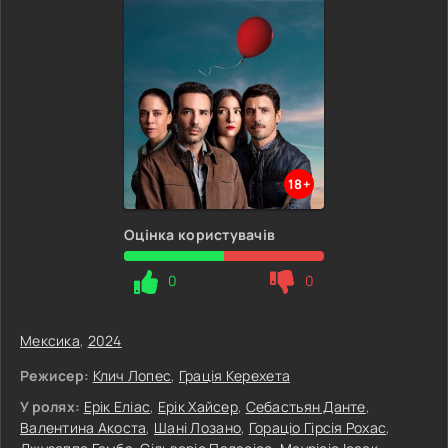
18+
Оцінка користувачів
0
0
Мексика
,
2024
Режисер:
Клич Лопес
,
Грація Керехета
У ролях:
Ерік Еліас
,
Ерік Хайсер
,
Себастьян Данте
,
Валентина Акоста
,
Шані Лозано
,
Гораціо Гірсія Рохас
,