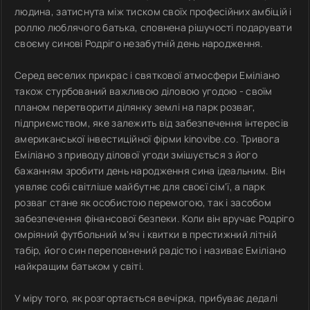
людина, затиснута між тиском своїх професійних амбіцій і
роллю люблячого батька, сповнена рішучості подарувати
своєму синові Родріго незабутній день народження.
Серед веселих прикрас і святкової атмосфери Еміліано
також стурбований важливою діловою угодою - своїм
планом перетворити ділянку землі на парк розваг,
підприємством, яке залежить від забезпечення інтересів
американської інвестиційної фірми kinovibe.co. Тривога
Еміліано з приводу ділової угоди змішується з його
бажанням зробити день народження сина ідеальним. Він
уявляє собі світліше майбутнє для своєї сім'ї, а парк
розваг стане як особистою перемогою, так і засобом
забезпечення фінансової безпеки. Коли він вручає Родріго
омріяний футбольний м'яч і квитки в престижний літній
табір, його син переповнений радістю і називає Еміліано
найкращим батьком у світі.
У міру того, як розгортається вечірка, прибуває дедалі