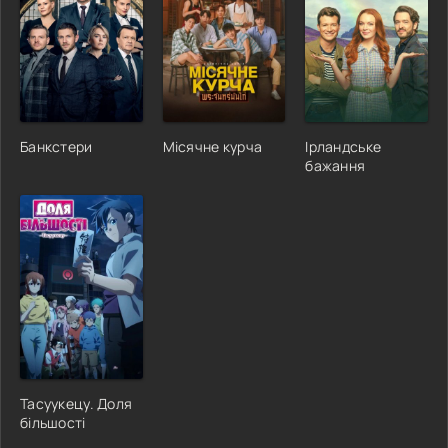
Банкстери
Місячне курча
Ірландське
бажання
Тасуукецу. Доля
більшості