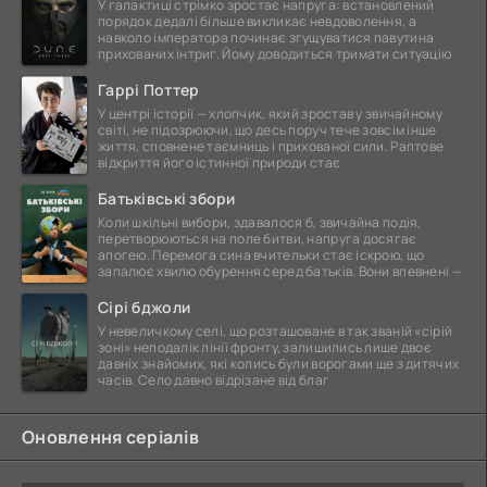
У галактиці стрімко зростає напруга: встановлений
порядок дедалі більше викликає невдоволення, а
навколо імператора починає згущуватися павутина
прихованих інтриг. Йому доводиться тримати ситуацію
Гаррі Поттер
У центрі історії — хлопчик, який зростав у звичайному
світі, не підозрюючи, що десь поруч тече зовсім інше
життя, сповнене таємниць і прихованої сили. Раптове
відкриття його істинної природи стає
Батьківські збори
Коли шкільні вибори, здавалося б, звичайна подія,
перетворюються на поле битви, напруга досягає
апогею. Перемога сина вчительки стає іскрою, що
запалює хвилю обурення серед батьків. Вони впевнені —
Сірі бджоли
У невеличкому селі, що розташоване в так званій «сірій
зоні» неподалік лінії фронту, залишились лише двоє
давніх знайомих, які колись були ворогами ще з дитячих
часів. Село давно відрізане від благ
Оновлення серіалів