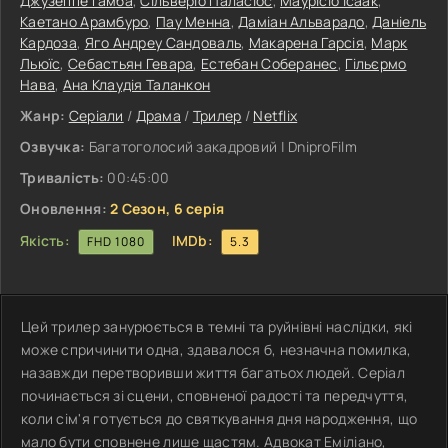
Джузеппе Гамба
,
Сільверіо Паласіос
,
Маурісіо Ісаак
,
Каетано Арамбуро
,
Пау Менна
,
Даміан Альварадо
,
Даніель
Кардоза
,
Яго Андреу Сандоваль
,
Макарена Гарсія
,
Марк
Льюїс
,
Себастьян Гевара
,
Естебан Соберанес
,
Гільєрмо
Нава
,
Ана Клаудія Таланкон
Жанр:
Серіали
/
Драма
/
Трилер
/
Netflix
Озвучка:
Багатоголосий закадровий | DniproFilm
Тривалість:
00:45:00
Оновлення:
2 Сезон, 6 серія
Якість:
IMDb:
FHD 1080
5.3
Цей трилер занурюється в темні та руйнівні наслідки, які
може спричинити одна, здавалося б, незначна помилка,
назавжди перетворивши життя багатьох людей. Серіал
починається зі сцени, сповненої радості та передчуття,
коли сім'я готується до святкування дня народження, що
мало бути сповнене лише щастям. Адвокат Еміліано,