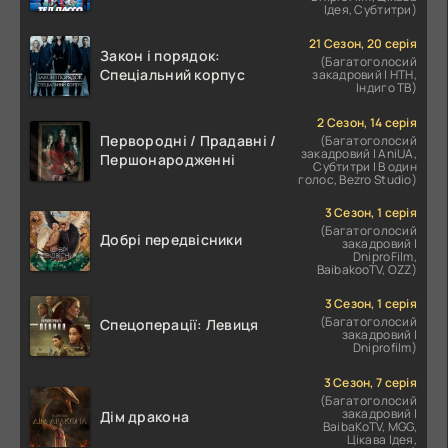
Ідея, Субтитри)
21 Сезон, 20 серія
Закон і порядок:
(Багатоголосий
Спеціальний корпус
закадровий | НТН,
Індиго ТВ)
2 Сезон, 14 серія
Первородні / Прадавні /
(Багатоголосий
закадровий | AniUA,
Першонародженні
Субтитри | В один
голос, Bezro Studio)
3 Сезон, 1 серія
(Багатоголосий
Добрі передвісники
закадровий |
DniproFilm,
BaibakooTV, OZZ)
3 Сезон, 1 серія
(Багатоголосий
Спецоперації: Левиця
закадровий |
Dniprofilm)
3 Сезон, 7 серія
(Багатоголосий
закадровий |
Дім дракона
BaibaKoTV, MGG,
Цікава Ідея,