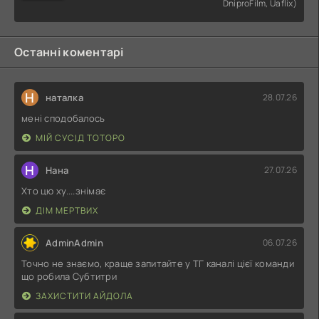
DniproFilm, Uaflix)
Останні коментарі
Н
наталка
28.07.26
мені сподобалось
МІЙ СУСІД ТОТОРО
Н
Нана
27.07.26
Хто цю ху....знімає
ДІМ МЕРТВИХ
AdminAdmin
06.07.26
Точно не знаємо, краще запитайте у ТГ каналі цієї команди
що робила Субтитри
ЗАХИСТИТИ АЙДОЛА