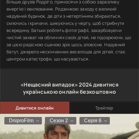
більше друзів Родріго, приносячи з собою заразливу
енергію і хвилювання. Родзинкою заходу є великий
надувний будинок, де діти з нетерпінням збираються,
сміючись і кричачи, шикуючись у чергу, щоб стрибнути
всередину. Батьки роблять фотографії, закарбовуючи
чистий захват на обличчях своїх дітей, не підозрюючи, що
за цією радісною сценою зріє щось зловісне. Надувний
батут, джерело нескінченних веселощів для дітей, стає
центром катастрофи, що насувається.
«Нещасний випадок»
2024
дивитися
українською онлайн безкоштовно
Дивитися онлайн
Трейлер