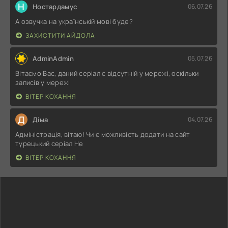
Н
Ностардамус
06.07.26
А озвучка на українській мові буде?
ЗАХИСТИТИ АЙДОЛА
AdminAdmin
05.07.26
Вітаємо Вас, даний серіал є відсутній у мережі, оскільки
записів у мережі
ВІТЕР КОХАННЯ
Д
Діма
04.07.26
Адміністрація, вітаю! Чи є можливість додати на сайт
турецький серіал Не
ВІТЕР КОХАННЯ