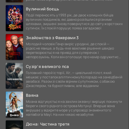
Вуличний боєць
Події переносять у 1993 рік, де двоє колишніх бійців
вуличних поєдинків, які давно розійшлися різними
шляхами, змушені знову повернутися до світу жорстоких
сутичок. Їх спокій порушує поява загадкової
Знайомство з Факерами 3
Молодий чоловік Генрі виріс у родині, де спокій —
рідкісне явище, а будь-яке важливе рішення швидко
перетворюється на привід для суперечок і
непорозумінь. Коли він оголошує про намір одружитися,
це
Сузір’я великого пса
Головний герой історії, Хіг, — цивільний пілот, який
мешкає у постапокаліптичному Колорадо на занедбаній
авіабазі. Разом зі своїм вірним супутником, собакою
Джаспером, та буркотливим, але відданим
Ваяна
Моана відгукується на заклик океану і вирішує покинути
береги свого рідного острова Мотунуї. Вперше вона
вирушає у відкрите море у супроводі знаменитого
напівбога Мауї. На них чекає незабутня
Дюна: Частина третя