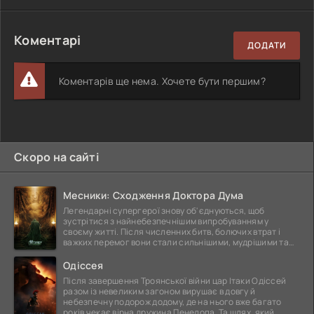
Коментарі
ДОДАТИ
Коментарів ще нема. Хочете бути першим?
Скоро на сайті
Месники: Сходження Доктора Дума
Легендарні супергерої знову об'єднуються, щоб
зустрітися з найнебезпечнішим випробуванням у
своєму житті. Після численних битв, болючих втрат і
важких перемог вони стали сильнішими, мудрішими та
ще
Одіссея
Після завершення Троянської війни цар Ітаки Одіссей
разом із невеликим загоном вирушає в довгу й
небезпечну подорож додому, де на нього вже багато
років чекає вірна дружина Пенелопа. Та шлях, який