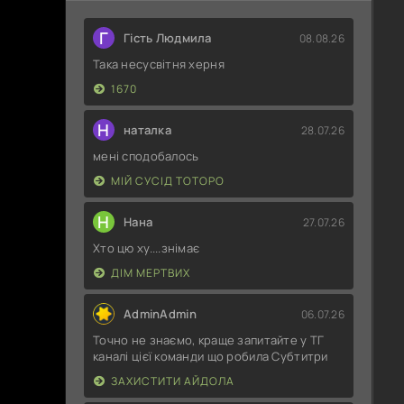
Г
Гість Людмила
08.08.26
Така несусвітня херня
1670
Н
наталка
28.07.26
мені сподобалось
МІЙ СУСІД ТОТОРО
Н
Нана
27.07.26
Хто цю ху....знімає
ДІМ МЕРТВИХ
AdminAdmin
06.07.26
Точно не знаємо, краще запитайте у ТГ
каналі цієї команди що робила Субтитри
ЗАХИСТИТИ АЙДОЛА