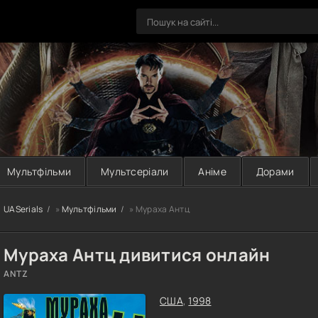
Мультфільми
Мультсеріали
Аніме
Дорами
UASerials
»
Мультфільми
» Мураха Антц
Мураха Антц дивитися онлайн
ANTZ
США
,
1998