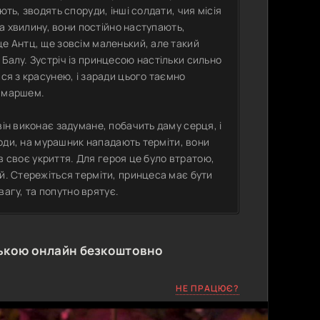
ють, зводять споруди, інші солдати, чия місія
на хвилину, вони постійно наступають,
це Антц, ще зовсім маленький, але такий
Балу. Зустріч із принцесою настільки сильно
ися з красунею, і заради цього таємно
и маршем.
він виконає задумане, побачить даму серця, і
 ходи, на мурашник нападають терміти, вони
є в своє укриття. Для героя це було втратою,
й. Стережіться терміти, принцеса має бути
увагу, та попутно врятує.
ькою онлайн безкоштовно
НЕ ПРАЦЮЄ?