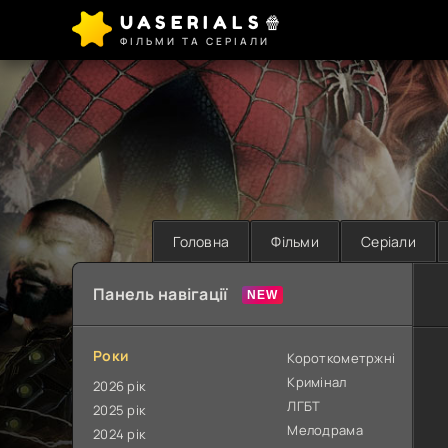
UASERIALS🍿
ФІЛЬМИ ТА СЕРІАЛИ
Головна
Фільми
Серіали
Панель навігації
Роки
Короткометржні
Кримінал
2026 рік
ЛГБТ
2025 рік
Мелодрама
2024 рік