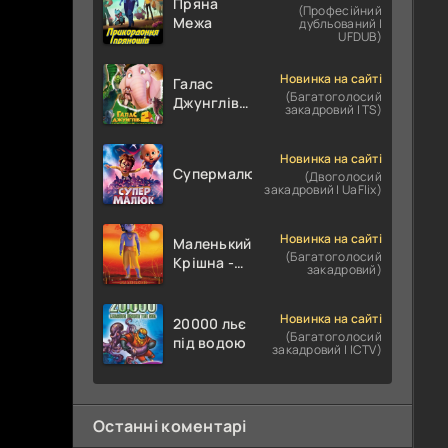
Пряна
(Професійний
Межа
дубльований |
UFDUB)
Новинка на сайті
Галас
(Багатоголосий
Джунглів
закадровий | TS)
2:
Юрський
період
Новинка на сайті
Супермалюк
(Двоголосий
закадровий | UaFlix)
Новинка на сайті
Маленький
(Багатоголосий
Крішна -
закадровий)
Дивовижні
подвиги
Новинка на сайті
20000 льє
(Багатоголосий
під водою
закадровий | ICTV)
Останні коментарі