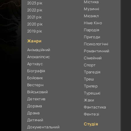
Містика
2023 рік
Музичні
2022 рік
Мюзикл
2021 рік
Німе Кіно
2020 рік
Пародія
2019 рік
Пригоди
Жанри
Психологічні
Анімаційний
Романтичний
Апокаліпсис
Сімейний
Артхаус
Спорт
Біографія
Трагедія
Бойовик
Треш
Вестерн
Трилер
Військовий
Турецькі
Детектив
Жахи
Дорама
Фантастика
Драма
Фентезі
Дитячий
Студія
Документальний