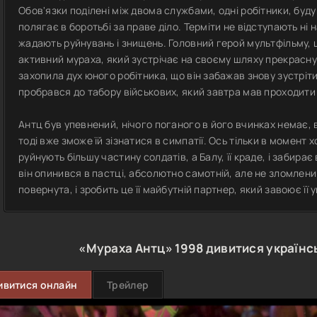
Обов'язки поділені між двома службами, одні робітники, буду
полягає в боротьбі за праве діло. Терміти не відступають ні 
жадають руйнувань і знищень. Головний герой мультфільму, 
активний мураха, який зустрічає на своєму шляху прекрасну 
захопила дух юного робітника, що він забажав знову зустріт
пробрався до табору військових, який завтра мав проходит
Антц був упевнений, нічого поганого в його вчинках немає, 
тоді вже зможе їй зізнатися в симпатії. Ось тільки в момент
руйнують більшу частину солдатів, а Балу, її краде, і забира
він опинився в пастці, абсолютно самотній, але не зломлени
повернута, і зробить це її майбутній партнер, який завоює її 
«Мураха Антц»
1998
дивитися українс
ивитися онлайн
Трейлер