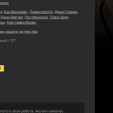
онсон
йд
,
Енн Бенкрофт
,
Джейн Кертін
,
Денні Ґловер
,
,
Джон Магоні
,
Пол Мазурскі
,
Ґрант Шод
,
оун
,
Крістофер Вокен
ми нашого дитинства
ний | ТЕТ
.5
ого є своя робота, яку він і виконує.