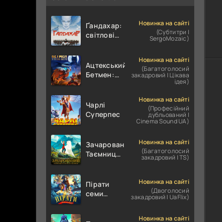
Новинка на сайті
Ґандахар:
(Субтитри |
світлові
SergoMozaic)
роки /
Гандахар
Новинка на сайті
Ацтекський
(Багатоголосий
Бетмен:
закадровий | Цікава
ідея)
Зіткнення
імперій
Новинка на сайті
Чарлі
(Професійний
Суперпес
дубльований |
Cinema Sound UA)
Новинка на сайті
Зачарований.
(Багатоголосий
Таємниця
закадровий | TS)
полярного
ведмедя
Новинка на сайті
Пірати
(Двоголосий
семи
закадровий | UaFlix)
морів
Новинка на сайті