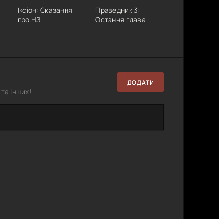
Іксіон: Сказання
Праведник 3:
про НЗ
Остання глава
ДОДАТИ
та інших!