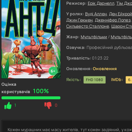
Режисер:
Ерік Дарнелл
,
Тім Дж
У ролях:
Вуді Аллен
,
Ден Ейкро
Джин Гекмен
,
Дженніфер Лопез
Сильвестр Сталлоне
,
Шарон Ст
Жанр:
Мультфільми
/
Мультфіль
Озвучка:
Професійний дубльова
Тривалість:
01:23:22
Оновлення:
Оновлення
6+
Якість:
IMDb:
FHD 1080
6
Оцінка
100%
користувачів
1
0
Кожен мурашник має масу жителів, тут кожен задіяний, у кожн