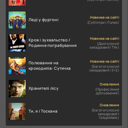
Новинка на сайті
Леді у фургоні
(Субтитри | iTunes)
Новинка на сайті
Кров і зухвальство /
(Двоголосий
Родинне пограбування
закадровий | TV4)
Новинка на сайті
Полювання на
(Багатоголосий
крокодилів: Сутичка
закадровий | 2+2)
Оновлення
Хранителі лісу
(Професійний
дубльований)
Оновлення
(Багатоголосий
Ти, я і Тоскана
закадровий |
ГайдаМайк)