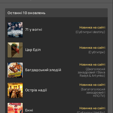
Останні 10 оновлень
Новинка на сайті
71 у вогні
(Субтитри | destiny)
Новинка на сайті
Цар Едіп
(Субтитри)
Новинка на сайті
(Двоголосий
Багдадський злодій
закадровий | Slava
Radyk & Artymko)
Новинка на сайті
(Багатоголосий
Острів надії
закадровий |
НЛО.TV)
Новинка на сайті
Енні
(Субтитри | Netflix)