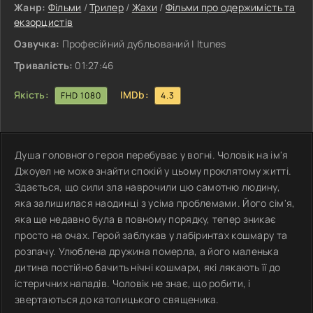
Жанр:
Фільми
/
Трилер
/
Жахи
/
Фільми про одержимість та
екзорцистів
Озвучка:
Професійний дубльований | Itunes
Тривалість:
01:27:46
Якість:
IMDb:
FHD 1080
4.3
Душа головного героя перебуває у вогні. Чоловік на ім'я
Джоуел не може знайти спокій у цьому проклятому житті.
Здається, що сили зла наврочили цю самотню людину,
яка залишилася наодинці з усіма проблемами. Його сім'я,
яка ще недавно була в повному порядку, тепер зникає
просто на очах. Герой заблукав у лабіринтах кошмару та
розпачу. Улюблена дружина померла, а його маленька
дитина постійно бачить нічні кошмари, які лякають її до
істеричних нападів. Чоловік не знає, що робити, і
звертаються до католицького священика.