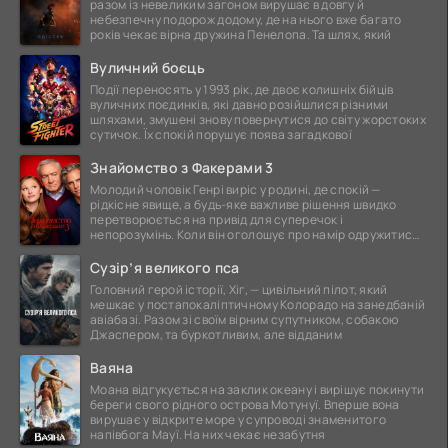
разом із невеликим загоном вирушає в довгу й
небезпечну подорож додому, де на нього вже багато
років чекає вірна дружина Пенелопа. Та шлях, який
Вуличний боєць
Події переносять у 1993 рік, де двоє колишніх бійців
вуличних поєдинків, які давно розійшлися різними
шляхами, змушені знову повернутися до світу жорстоких
сутичок. Їх спокій порушує поява загадкової
Знайомство з Факерами 3
Молодий чоловік Генрі виріс у родині, де спокій —
рідкісне явище, а будь-яке важливе рішення швидко
перетворюється на привід для суперечок і
непорозумінь. Коли він оголошує про намір одружитися,
це
Сузір’я великого пса
Головний герой історії, Хіг, — цивільний пілот, який
мешкає у постапокаліптичному Колорадо на занедбаній
авіабазі. Разом зі своїм вірним супутником, собакою
Джаспером, та буркотливим, але відданим
Ваяна
Моана відгукується на заклик океану і вирішує покинути
береги свого рідного острова Мотунуї. Вперше вона
вирушає у відкрите море у супроводі знаменитого
напівбога Мауї. На них чекає незабутня