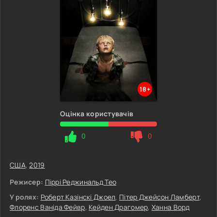
18+
Оцінка користувачів
0
0
США
,
2019
Режисер:
Піррі Реджинальд Тео
У ролях:
Роберт Казінскі Джоел
,
Пітер Джейсон Ламберт
,
Флоренс Ваніда Фейвр
,
Кейден Драгомер
,
Ханна Ворд