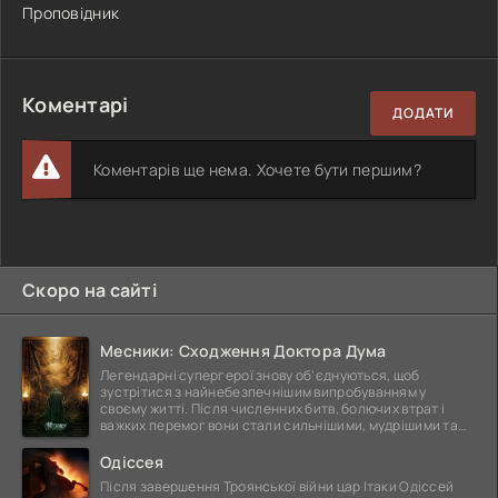
Проповідник
Коментарі
ДОДАТИ
Коментарів ще нема. Хочете бути першим?
Скоро на сайті
Месники: Сходження Доктора Дума
Легендарні супергерої знову об'єднуються, щоб
зустрітися з найнебезпечнішим випробуванням у
своєму житті. Після численних битв, болючих втрат і
важких перемог вони стали сильнішими, мудрішими та
ще
Одіссея
Після завершення Троянської війни цар Ітаки Одіссей