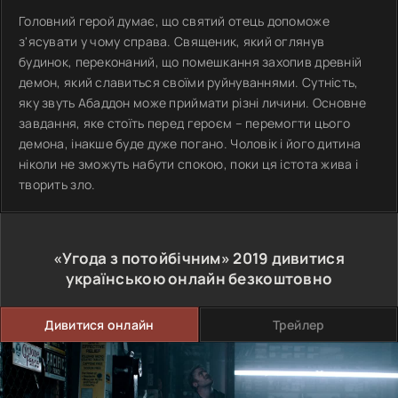
Головний герой думає, що святий отець допоможе
з'ясувати у чому справа. Священик, який оглянув
будинок, переконаний, що помешкання захопив древній
демон, який славиться своїми руйнуваннями. Сутність,
яку звуть Абаддон може приймати різні личини. Основне
завдання, яке стоїть перед героєм – перемогти цього
демона, інакше буде дуже погано. Чоловік і його дитина
ніколи не зможуть набути спокою, поки ця істота жива і
творить зло.
«Угода з потойбічним»
2019
дивитися
українською онлайн безкоштовно
Дивитися онлайн
Трейлер