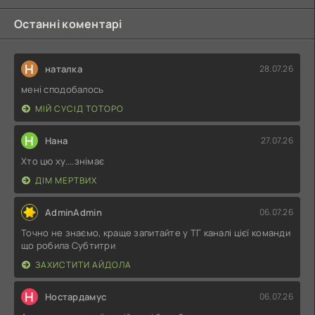
Останні коментарі
Н
наталка
28.07.26
мені сподобалось
МІЙ СУСІД ТОТОРО
Н
Нана
27.07.26
Хто цю ху....знімає
ДІМ МЕРТВИХ
AdminAdmin
06.07.26
Точно не знаємо, краще запитайте у ТГ каналі цієї команди
що робила Субтитри
ЗАХИСТИТИ АЙДОЛА
Н
Ностардамус
06.07.26