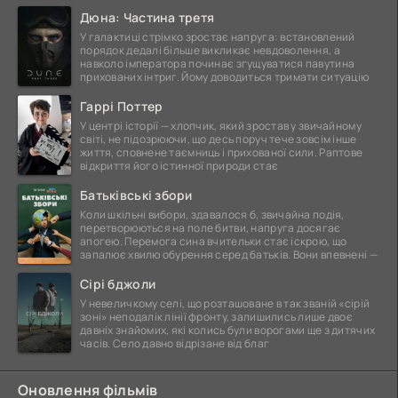
Дюна: Частина третя
У галактиці стрімко зростає напруга: встановлений
порядок дедалі більше викликає невдоволення, а
навколо імператора починає згущуватися павутина
прихованих інтриг. Йому доводиться тримати ситуацію
Гаррі Поттер
У центрі історії — хлопчик, який зростав у звичайному
світі, не підозрюючи, що десь поруч тече зовсім інше
життя, сповнене таємниць і прихованої сили. Раптове
відкриття його істинної природи стає
Батьківські збори
Коли шкільні вибори, здавалося б, звичайна подія,
перетворюються на поле битви, напруга досягає
апогею. Перемога сина вчительки стає іскрою, що
запалює хвилю обурення серед батьків. Вони впевнені —
Сірі бджоли
У невеличкому селі, що розташоване в так званій «сірій
зоні» неподалік лінії фронту, залишились лише двоє
давніх знайомих, які колись були ворогами ще з дитячих
часів. Село давно відрізане від благ
Оновлення фільмів