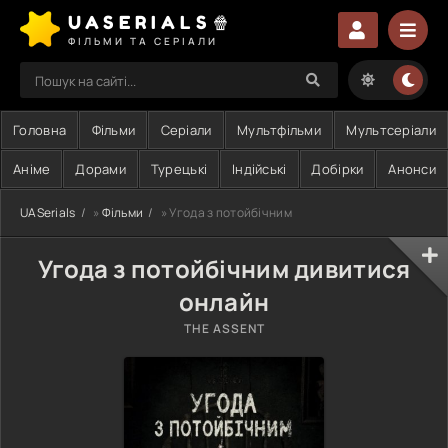
UASERIALS🍿
ФІЛЬМИ ТА СЕРІАЛИ
Головна
Фільми
Серіали
Мультфільми
Мультсеріали
Аніме
Дорами
Турецькі
Індійські
Добірки
Анонси
UASerials
»
Фільми
» Угода з потойбічним
Угода з потойбічним дивитися
онлайн
THE ASSENT