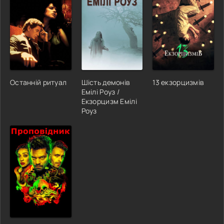
Останній ритуал
Шість демонів
13 екзорцизмів
Емілі Роуз /
Екзорцизм Емілі
Роуз