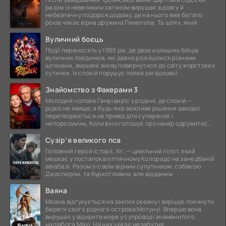
разом із невеликим загоном вирушає в довгу й
небезпечну подорож додому, де на нього вже багато
років чекає вірна дружина Пенелопа. Та шлях, який
Вуличний боєць
Події переносять у 1993 рік, де двоє колишніх бійців
вуличних поєдинків, які давно розійшлися різними
шляхами, змушені знову повернутися до світу жорстоких
сутичок. Їх спокій порушує поява загадкової
Знайомство з Факерами 3
Молодий чоловік Генрі виріс у родині, де спокій —
рідкісне явище, а будь-яке важливе рішення швидко
перетворюється на привід для суперечок і
непорозумінь. Коли він оголошує про намір одружитися,
це
Сузір’я великого пса
Головний герой історії, Хіг, — цивільний пілот, який
мешкає у постапокаліптичному Колорадо на занедбаній
авіабазі. Разом зі своїм вірним супутником, собакою
Джаспером, та буркотливим, але відданим
Ваяна
Моана відгукується на заклик океану і вирішує покинути
береги свого рідного острова Мотунуї. Вперше вона
вирушає у відкрите море у супроводі знаменитого
напівбога Мауї. На них чекає незабутня