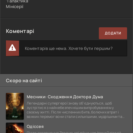
"Галактика"
Мінісерії
Коментарі
ДОДАТИ
Коментарів ще нема. Хочете бути першим?
Скоро на сайті
Месники: Сходження Доктора Дума
Легендарні супергерої знову об'єднуються, щоб
зустрітися з найнебезпечнішим випробуванням у
своєму житті. Після численних битв, болючих втрат і
важких перемог вони стали сильнішими, мудрішими та
ще
Одіссея
Після завершення Троянської війни цар Ітаки Одіссей