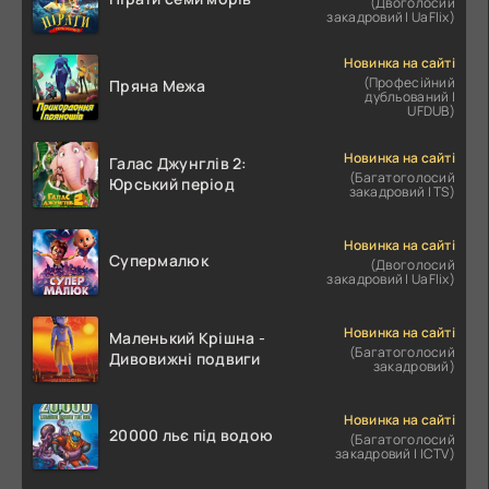
(Двоголосий
закадровий | UaFlix)
Новинка на сайті
(Професійний
Пряна Межа
дубльований |
UFDUB)
Новинка на сайті
Галас Джунглів 2:
(Багатоголосий
Юрський період
закадровий | TS)
Новинка на сайті
Супермалюк
(Двоголосий
закадровий | UaFlix)
Новинка на сайті
Маленький Крішна -
(Багатоголосий
Дивовижні подвиги
закадровий)
Новинка на сайті
20000 льє під водою
(Багатоголосий
закадровий | ICTV)