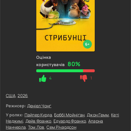
6+
Оцінка
80%
користувачів
4
1
США
,
2026
Режисер:
Деніел Чонґ
У ролях:
Пайпер Курда
,
Боббі Мойніґан
,
Джон Гемм
,
Кеті
Неджимі
,
Дейв Франко
,
Едуардо Франко
,
Апарна
Нанчерла
,
Том Лов
,
Сем Річардсон