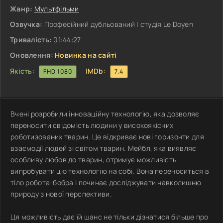
Жанр:
Мультфільми
Озвучка:
Професійний дубльований | студія Le Doyen
Тривалість:
01:44:27
Оновлення:
Новинка на сайті
Якість:
IMDb:
FHD 1080
7.4
Вчені розробили інноваційну технологію, яка дозволяє
переносити свідомість людини у високоякісних
роботизованих тварин. Це відкриває нові горизонти для
взаємодії людей зі світом тварин. Мейбл, яка виявляє
особливу любов до тварин, отримує можливість
випробувати цю технологію на собі. Вона переноситься в
тіло робота-бобра і починає досліджувати навколишню
природу з нової перспективи.
Ця можливість дає їй шанс не тільки дізнатися більше про