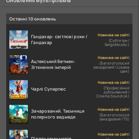
Оновлення мультфільмів
Останні 10 оновлень
Новинка на сайті
Ґандахар: світлові роки /
(Субтитри |
Гандахар
SergoMozaic)
Новинка на сайті
Ацтекський Бетмен:
(Багатоголосий
Зіткнення імперій
закадровий | Цікава
ідея)
Новинка на сайті
(Професійний
Чарлі Суперпес
дубльований |
Cinema Sound UA)
Новинка на сайті
Зачарований. Таємниця
(Багатоголосий
полярного ведмедя
закадровий | TS)
Новинка на сайті
Пірати семи морів