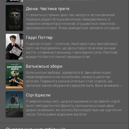
Дюна: Частина третя
У галактиці стрімко зростає напруга: встановлений
порядок дедалі більше викликає невдоволення, а
навколо імператора починає згущуватися павутина
прихованих інтриг. Йому доводиться тримати ситуацію
Гаррі Поттер
У центрі історії — хлопчик, який зростав у звичайному
світі, не підозрюючи, що десь поруч тече зовсім інше
життя, сповнене таємниць і прихованої сили. Раптове
відкриття його істинної природи стає
Батьківські збори
Коли шкільні вибори, здавалося б, звичайна подія,
перетворюються на поле битви, напруга досягає
апогею. Перемога сина вчительки стає іскрою, що
запалює хвилю обурення серед батьків. Вони впевнені —
Сірі бджоли
У невеличкому селі, що розташоване в так званій «сірій
зоні» неподалік лінії фронту, залишились лише двоє
давніх знайомих, які колись були ворогами ще з дитячих
часів. Село давно відрізане від благ