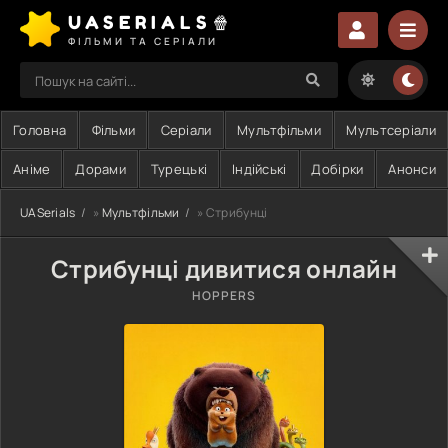
UASERIALS🍿
ФІЛЬМИ ТА СЕРІАЛИ
Головна
Фільми
Серіали
Мультфільми
Мультсеріали
Аніме
Дорами
Турецькі
Індійські
Добірки
Анонси
UASerials
»
Мультфільми
» Стрибунці
Стрибунці дивитися онлайн
HOPPERS