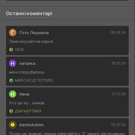
Останні коментарі
Г
Гість Людмила
08.08.26
Така несусвітня херня
1670
Н
наталка
28.07.26
мені сподобалось
МІЙ СУСІД ТОТОРО
Н
Нана
27.07.26
Хто цю ху....знімає
ДІМ МЕРТВИХ
AdminAdmin
06.07.26
Точно не знаємо, краще запитайте у ТГ каналі цієї команди