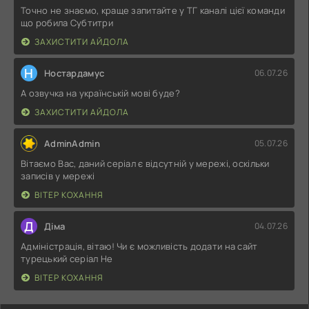
Точно не знаємо, краще запитайте у ТГ каналі цієї команди
що робила Субтитри
ЗАХИСТИТИ АЙДОЛА
Н
Ностардамус
06.07.26
А озвучка на українській мові буде?
ЗАХИСТИТИ АЙДОЛА
AdminAdmin
05.07.26
Вітаємо Вас, даний серіал є відсутній у мережі, оскільки
записів у мережі
ВІТЕР КОХАННЯ
Д
Діма
04.07.26
Адміністрація, вітаю! Чи є можливість додати на сайт
турецький серіал Не
ВІТЕР КОХАННЯ