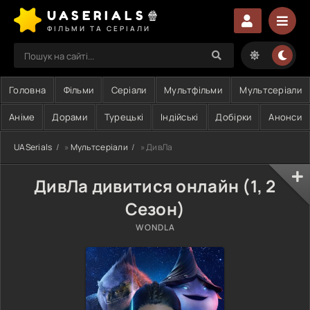
UASERIALS🍿
ФІЛЬМИ ТА СЕРІАЛИ
Головна
Фільми
Серіали
Мультфільми
Мультсеріали
Аніме
Дорами
Турецькі
Індійські
Добірки
Анонси
UASerials
»
Мультсеріали
» ДивЛа
ДивЛа дивитися онлайн (1, 2
Сезон)
WONDLA