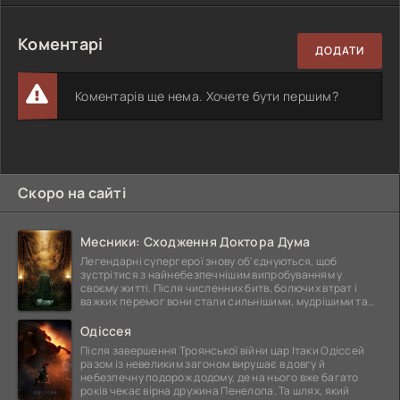
Коментарі
ДОДАТИ
Коментарів ще нема. Хочете бути першим?
Скоро на сайті
Месники: Сходження Доктора Дума
Легендарні супергерої знову об'єднуються, щоб
зустрітися з найнебезпечнішим випробуванням у
своєму житті. Після численних битв, болючих втрат і
важких перемог вони стали сильнішими, мудрішими та
ще
Одіссея
Після завершення Троянської війни цар Ітаки Одіссей
разом із невеликим загоном вирушає в довгу й
небезпечну подорож додому, де на нього вже багато
років чекає вірна дружина Пенелопа. Та шлях, який