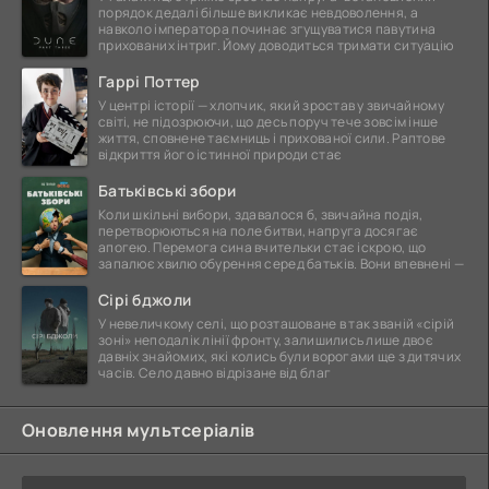
порядок дедалі більше викликає невдоволення, а
навколо імператора починає згущуватися павутина
прихованих інтриг. Йому доводиться тримати ситуацію
Гаррі Поттер
У центрі історії — хлопчик, який зростав у звичайному
світі, не підозрюючи, що десь поруч тече зовсім інше
життя, сповнене таємниць і прихованої сили. Раптове
відкриття його істинної природи стає
Батьківські збори
Коли шкільні вибори, здавалося б, звичайна подія,
перетворюються на поле битви, напруга досягає
апогею. Перемога сина вчительки стає іскрою, що
запалює хвилю обурення серед батьків. Вони впевнені —
Сірі бджоли
У невеличкому селі, що розташоване в так званій «сірій
зоні» неподалік лінії фронту, залишились лише двоє
давніх знайомих, які колись були ворогами ще з дитячих
часів. Село давно відрізане від благ
Оновлення мультсеріалів