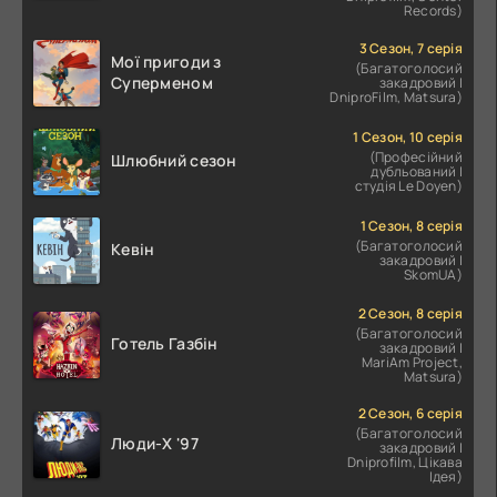
Records)
3 Сезон, 7 серія
Мої пригоди з
(Багатоголосий
Суперменом
закадровий |
DniproFilm, Matsura)
1 Сезон, 10 серія
(Професійний
Шлюбний сезон
дубльований |
студія Le Doyen)
1 Сезон, 8 серія
(Багатоголосий
Кевін
закадровий |
SkomUA)
2 Сезон, 8 серія
(Багатоголосий
Готель Газбін
закадровий |
MariAm Project,
Matsura)
2 Сезон, 6 серія
(Багатоголосий
Люди-X '97
закадровий |
Dniprofilm, Цікава
Ідея)