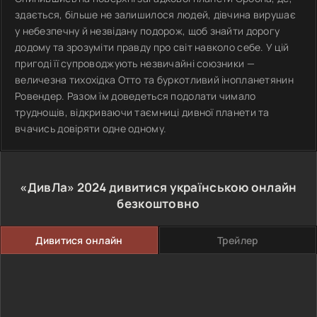
здається, більше не залишилося людей, дівчина вирушає
у небезпечну й незвідану подорож, щоб знайти дорогу
додому та зрозуміти правду про світ навколо себе. У цій
пригоді її супроводжують незвичайні союзники —
величезна тихохідка Отто та буркотливий інопланетянин
Ровендер. Разом їм доведеться подолати чимало
труднощів, відкриваючи таємниці дивної планети та
вчачись довіряти одне одному.
«ДивЛа»
2024
дивитися українською онлайн
безкоштовно
Дивитися онлайн
Трейлер