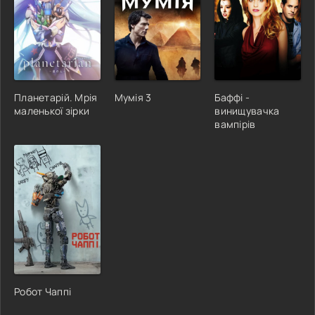
Планетарій. Мрія
Мумія 3
Баффі -
маленької зірки
винищувачка
вампірів
Робот Чаппі