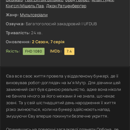
Кінгслі Мішель Лав
,
Джон Ратценберґер
Жанр:
Мультсеріали
Озвучка:
Багатоголосий закадровий | UFDUB
Тривалість:
24 хв.
Оновлення:
2 Сезон, 7 серія
Якість:
IMDb:
FHD 1080
7.4
Єва все своє життя провела у віддаленому бункері, де її
виховував робот-доглядач на ім’я Мутр. Для дівчини цей
замкнений світ був єдиною реальністю, адже вона ніколи
не бачила нічого за його межами й не знала, що чекає
зовні. Та у свій шістнадцятий день народження її життя
різко змінюється, коли на бункер здійснюють напад,
змушуючи Єву вперше покинути безпечне укриття.
Опинившись на поверхні загадкової планети Орбона, де,