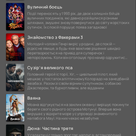
Вуличний боєць
Події переносять у 1993 рік, де двоє колишніх бійців
вуличних поєдинків, які давно розійшлися різними
шляхами, змушені знову повернутися до світу жорстоких
сутичок. Їх спокій порушує поява загадкової
Знайомство з Факерами 3
Молодий чоловік Генрі виріс у родині, де спокій —
рідкісне явище, а будь-яке важливе рішення швидко
перетворюється на привід для суперечок і
непорозумінь. Коли він оголошує про намір одружитися,
це
Сузір’я великого пса
Головний герой історії, Хіг, — цивільний пілот, який
мешкає у постапокаліптичному Колорадо на занедбаній
авіабазі. Разом зі своїм вірним супутником, собакою
Джаспером, та буркотливим, але відданим
Ваяна
Моана відгукується на заклик океану і вирішує покинути
береги свого рідного острова Мотунуї. Вперше вона
вирушає у відкрите море у супроводі знаменитого
напівбога Мауї. На них чекає незабутня
Дюна: Частина третя
У галактиці стрімко зростає напруга: встановлений