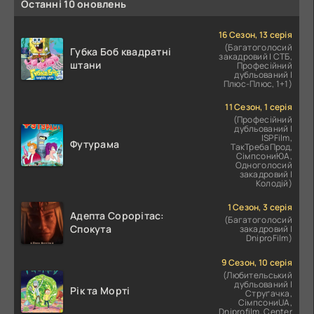
Останні 10 оновлень
16 Сезон, 13 серія
(Багатоголосий
Губка Боб квадратні
закадровий | СТБ,
штани
Професійний
дубльований |
Плюс-Плюс, 1+1)
11 Сезон, 1 серія
(Професійний
дубльований |
ІSPFilm,
Футурама
ТакТребаПрод,
СімпсониЮА,
Одноголосий
закадровий |
Колодій)
1 Сезон, 3 серія
Адепта Сорорітас:
(Багатоголосий
Спокута
закадровий |
DniproFilm)
9 Сезон, 10 серія
(Любительський
дубльований |
Рік та Морті
Струґачка,
СімпсониUA,
Dniprofilm, Center