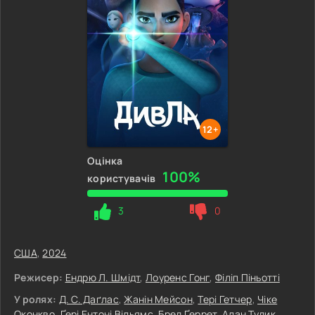
12+
Оцінка
100%
користувачів
3
0
США
,
2024
Режисер:
Ендрю Л. Шмідт
,
Лоуренс Гонг
,
Філіп Піньотті
У ролях:
Д. С. Даґлас
,
Жанін Мейсон
,
Тері Гетчер
,
Чіке
Оконкво
,
Ґері Ентоні Вільямс
,
Бред Ґеррет
,
Алан Тудик
,