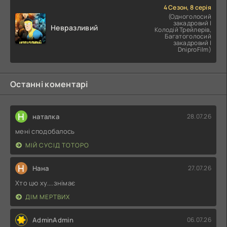
4 Сезон, 8 серія
(Одноголосий
закадровий |
Невразливий
Колодій Трейлерів,
Багатоголосий
закадровий |
DniproFilm)
Останні коментарі
Н
наталка
28.07.26
мені сподобалось
МІЙ СУСІД ТОТОРО
Н
Нана
27.07.26
Хто цю ху....знімає
ДІМ МЕРТВИХ
AdminAdmin
06.07.26