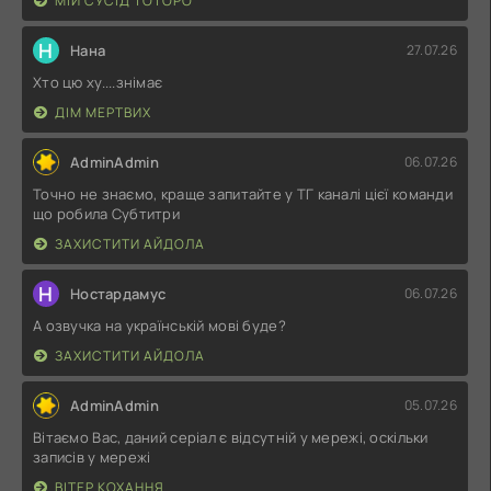
МІЙ СУСІД ТОТОРО
Н
Нана
27.07.26
Хто цю ху....знімає
ДІМ МЕРТВИХ
AdminAdmin
06.07.26
Точно не знаємо, краще запитайте у ТГ каналі цієї команди
що робила Субтитри
ЗАХИСТИТИ АЙДОЛА
Н
Ностардамус
06.07.26
А озвучка на українській мові буде?
ЗАХИСТИТИ АЙДОЛА
AdminAdmin
05.07.26
Вітаємо Вас, даний серіал є відсутній у мережі, оскільки
записів у мережі
ВІТЕР КОХАННЯ