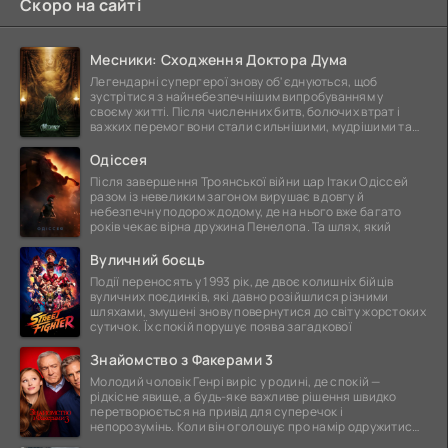
Скоро на сайті
Месники: Сходження Доктора Дума
Легендарні супергерої знову об'єднуються, щоб
зустрітися з найнебезпечнішим випробуванням у
своєму житті. Після численних битв, болючих втрат і
важких перемог вони стали сильнішими, мудрішими та
ще
Одіссея
Після завершення Троянської війни цар Ітаки Одіссей
разом із невеликим загоном вирушає в довгу й
небезпечну подорож додому, де на нього вже багато
років чекає вірна дружина Пенелопа. Та шлях, який
Вуличний боєць
Події переносять у 1993 рік, де двоє колишніх бійців
вуличних поєдинків, які давно розійшлися різними
шляхами, змушені знову повернутися до світу жорстоких
сутичок. Їх спокій порушує поява загадкової
Знайомство з Факерами 3
Молодий чоловік Генрі виріс у родині, де спокій —
рідкісне явище, а будь-яке важливе рішення швидко
перетворюється на привід для суперечок і
непорозумінь. Коли він оголошує про намір одружитися,
це