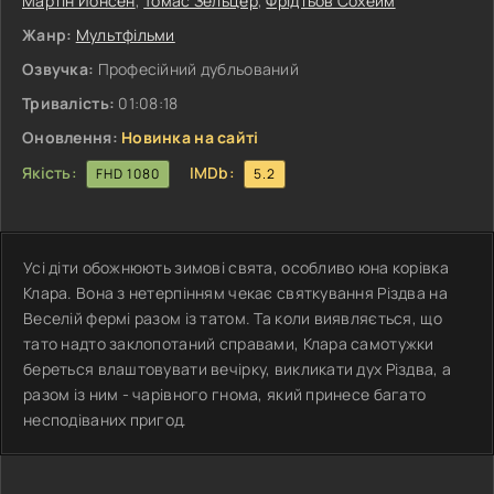
Мартін Йонсен
,
Томас Зельцер
,
Фрідтьов Сохейм
Жанр:
Мультфільми
Озвучка:
Професійний дубльований
Тривалість:
01:08:18
Оновлення:
Новинка на сайті
Якість:
IMDb:
FHD 1080
5.2
Усі діти обожнюють зимові свята, особливо юна корівка
Клара. Вона з нетерпінням чекає святкування Різдва на
Веселій фермі разом із татом. Та коли виявляється, що
тато надто заклопотаний справами, Клара самотужки
береться влаштовувати вечірку, викликати дух Різдва, а
разом із ним - чарівного гнома, який принесе багато
несподіваних пригод.