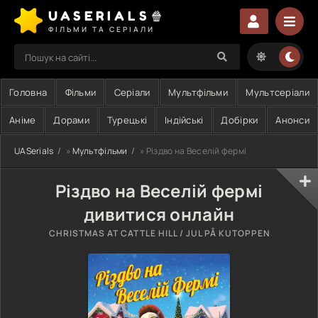
UASERIALS🍿
ФІЛЬМИ ТА СЕРІАЛИ
Головна
Фільми
Серіали
Мультфільми
Мультсеріали
Аніме
Дорами
Турецькі
Індійські
Добірки
Анонси
UASerials
»
Мультфільми
» Різдво на Веселій фермі
Різдво на Веселій фермі
дивитися онлайн
CHRISTMAS AT CATTLE HILL / JUL PÅ KUTOPPEN