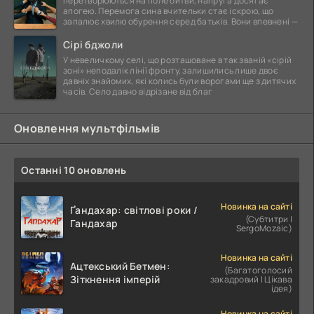
перетворюються на поле битви, напруга досягає
апогею. Перемога сина вчительки стає іскрою, що
запалює хвилю обурення серед батьків. Вони впевнені —
Сірі бджоли
У невеличкому селі, що розташоване в так званій «сірій
зоні» неподалік лінії фронту, залишились лише двоє
давніх знайомих, які колись були ворогами ще з дитячих
часів. Село давно відрізане від благ
Оновлення мультфільмів
Останні 10 оновлень
Новинка на сайті
Ґандахар: світлові роки /
(Субтитри |
Гандахар
SergoMozaic)
Новинка на сайті
Ацтекський Бетмен:
(Багатоголосий
Зіткнення імперій
закадровий | Цікава
ідея)
Новинка на сайті