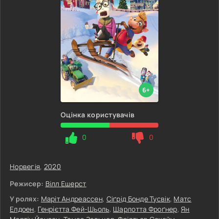
6+
Оцінка користувачів
0
0
Норвегія
,
2020
Режисер:
Вілл Ешерст
У ролях:
Маріт Андреассен
,
Сіґрід Бонде Тусвік
,
Матс
Елдоен
,
Генрієтта Фей-Шьоль
,
Шарлотта Фроґнер
,
Ян