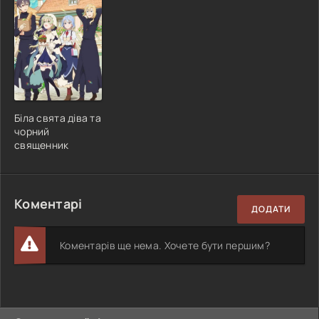
Біла свята діва та
чорний
священник
Коментарі
ДОДАТИ
Коментарів ще нема. Хочете бути першим?