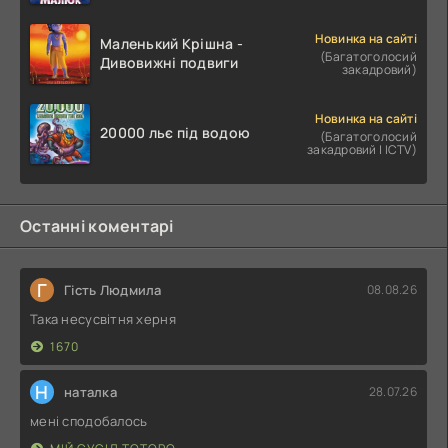
Новинка на сайті
Маленький Крішна -
(Багатоголосий
Дивовижні подвиги
закадровий)
Новинка на сайті
20000 льє під водою
(Багатоголосий
закадровий | ICTV)
Останні коментарі
Г
Гість Людмила
08.08.26
Така несусвітня херня
1670
Н
наталка
28.07.26
мені сподобалось