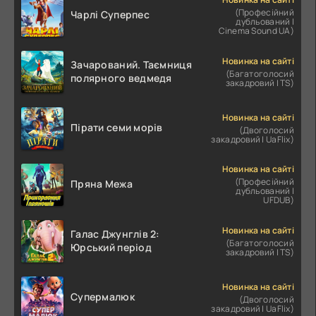
(Професійний
Чарлі Суперпес
дубльований |
Cinema Sound UA)
Новинка на сайті
Зачарований. Таємниця
(Багатоголосий
полярного ведмедя
закадровий | TS)
Новинка на сайті
Пірати семи морів
(Двоголосий
закадровий | UaFlix)
Новинка на сайті
(Професійний
Пряна Межа
дубльований |
UFDUB)
Новинка на сайті
Галас Джунглів 2:
(Багатоголосий
Юрський період
закадровий | TS)
Новинка на сайті
Супермалюк
(Двоголосий
закадровий | UaFlix)