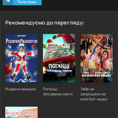
Телеграм
Рекомендуємо до перегляду:
Різдвяні канікули
Поганці:
Тебе не
Зіпсоване свято
запрошено на
мою бат-міцву