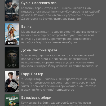
Сузір’я великого пса
Головний герой історії, Хіг, — цивільний пілот, який
мешкає у постапокаліптичному Колорадо на занедбаній
авіабазі. Разом зі своїм вірним супутником, собакою
Джаспером, та буркотливим, але відданим
Ваяна
Моана відгукується на заклик океану і вирішує покинути
береги свого рідного острова Мотунуї. Вперше вона
вирушає у відкрите море у супроводі знаменитого
напівбога Мауї. На них чекає незабутня
Дюна: Частина третя
У галактиці стрімко зростає напруга: встановлений
порядок дедалі більше викликає невдоволення, а
навколо імператора починає згущуватися павутина
прихованих інтриг. Йому доводиться тримати ситуацію
Гаррі Поттер
У центрі історії — хлопчик, який зростав у звичайному
світі, не підозрюючи, що десь поруч тече зовсім інше
життя, сповнене таємниць і прихованої сили. Раптове
відкриття його істинної природи стає
Батьківські збори
Коли шкільні вибори, здавалося б, звичайна подія,