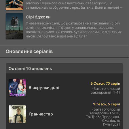
апогею. Перемога сина вчительки стає іскрою, що
запалює хвилю обурення серед батьків. Вони впевнені —
Сірі бджоли
У невеличкому селі, що розташоване в так званій «сірій
зоні» неподалік лінії фронту, залишились лише двоє
давніх знайомих, які колись були ворогами ще з дитячих
часів. Село давно відрізане від благ
Оновлення серіалів
Останні 10 оновлень
5 Сезон, 70 серія
Візерунки долі
(Багатоголосий
закадровий | 1+1)
9 Сезон, 5 серія
(Багатоголосий
закадровий | MGG,
Ґранчестер
ТакТребаПродакшн,
Суспільне
Культура)