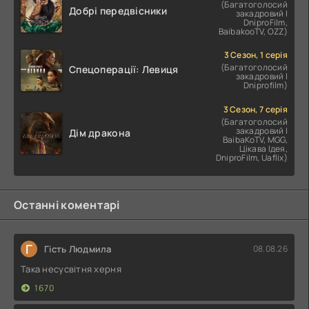
(Багатоголосий
Добрі передвісники
закадровий |
DniproFilm,
BaibakooTV, OZZ)
3 Сезон, 1 серія
(Багатоголосий
Спецоперації: Левиця
закадровий |
Dniprofilm)
3 Сезон, 7 серія
(Багатоголосий
закадровий |
Дім дракона
BaibaKoTV, MGG,
Цікава Ідея,
DniproFilm, Uaflix)
Останні коментарі
Г
Гість Людмила
08.08.26
Така несусвітня херня
1670