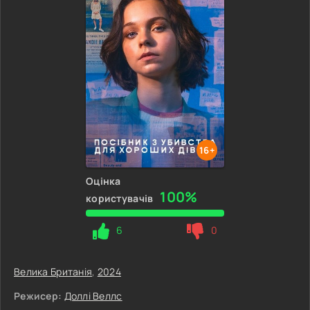
16+
Оцінка
100%
користувачів
6
0
Велика Британія
,
2024
Режисер:
Доллі Веллс