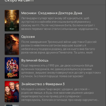
Месники: Сходження Доктора Дума
Легендарні супергерої знову об'єднуються, щоб
зустрітися з найнебезпечнішим випробуванням у
своєму житті. Після численних битв, болючих втрат і
важких перемог вони стали сильнішими, мудрішими та
ще
Одіссея
Після завершення Троянської війни цар Ітаки Одіссей
разом із невеликим загоном вирушає в довгу й
небезпечну подорож додому, де на нього вже багато
років чекає вірна дружина Пенелопа. Та шлях, який
Вуличний боєць
Події переносять у 1993 рік, де двоє колишніх бійців
вуличних поєдинків, які давно розійшлися різними
шляхами, змушені знову повернутися до світу жорстоких
сутичок. Їх спокій порушує поява загадкової
Знайомство з Факерами 3
Молодий чоловік Генрі виріс у родині, де спокій —
рідкісне явище, а будь-яке важливе рішення швидко
перетворюється на привід для суперечок і
непорозумінь. Коли він оголошує про намір одружитися,
це