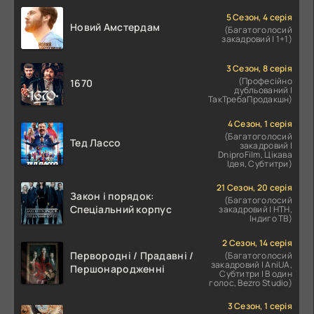
5 Сезон, 4 серія
Новий Амстердам
(Багатоголосий
закадровий | 1+1)
3 Сезон, 8 серія
(Професійно
1670
дубльований |
ТакТребаПродакшн)
4 Сезон, 1 серія
(Багатоголосий
Тед Лассо
закадровий |
DniproFilm, Цікава
Ідея, Субтитри)
21 Сезон, 20 серія
Закон і порядок:
(Багатоголосий
Спеціальний корпус
закадровий | НТН,
Індиго ТВ)
2 Сезон, 14 серія
Первородні / Прадавні /
(Багатоголосий
закадровий | AniUA,
Першонародженні
Субтитри | В один
голос, Bezro Studio)
3 Сезон, 1 серія