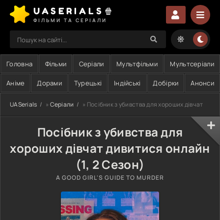
UASERIALS🍿
ФІЛЬМИ ТА СЕРІАЛИ
Головна
Фільми
Серіали
Мультфільми
Мультсеріали
Аніме
Дорами
Турецькі
Індійські
Добірки
Анонси
UASerials
»
Серіали
» Посібник з убивства для хороших дівчат
Посібник з убивства для
хороших дівчат дивитися онлайн
(1, 2 Сезон)
A GOOD GIRL'S GUIDE TO MURDER