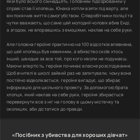
якій було всього сімнадцять. Головним підозрюваним у
справі став її хлопець. Юнака хотіли взяти під варту, але
він покінчив життя самогубством. Співробітники поліції та
чутки вважають, що саме цей молодий чоловік вбив Енді,
а згодом, не впоравшись з емоціями, наклав на себе руки.
Але головна героїня практично на 100 відсотків впевнена,
що цей хлопець був невинним, а вбивство скоїв хтось
інший, швидше за все той, про кого ніколи не подумаєш.
Маючи впертість, героїня починає власне розслідування.
Щоб вчителі в школі зайвий раз не запитували, чому вона
постійно відволікається, героїня вигадує, що збирає
інформацію для шкільного проекту. За допомогою брата
хлопця, який наклав на себе руки, героїня збирається
перевернути все з ніг на голову в цьому містечку та
околицях, аби дістатися до правди.
«Посібник з убивства для хороших дівчат»