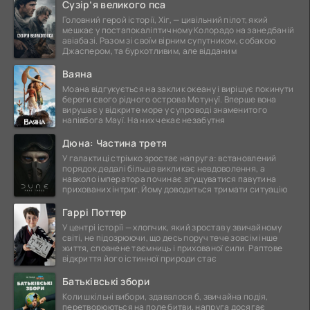
Сузір’я великого пса
Головний герой історії, Хіг, — цивільний пілот, який
мешкає у постапокаліптичному Колорадо на занедбаній
авіабазі. Разом зі своїм вірним супутником, собакою
Джаспером, та буркотливим, але відданим
Ваяна
Моана відгукується на заклик океану і вирішує покинути
береги свого рідного острова Мотунуї. Вперше вона
вирушає у відкрите море у супроводі знаменитого
напівбога Мауї. На них чекає незабутня
Дюна: Частина третя
У галактиці стрімко зростає напруга: встановлений
порядок дедалі більше викликає невдоволення, а
навколо імператора починає згущуватися павутина
прихованих інтриг. Йому доводиться тримати ситуацію
Гаррі Поттер
У центрі історії — хлопчик, який зростав у звичайному
світі, не підозрюючи, що десь поруч тече зовсім інше
життя, сповнене таємниць і прихованої сили. Раптове
відкриття його істинної природи стає
Батьківські збори
Коли шкільні вибори, здавалося б, звичайна подія,
перетворюються на поле битви, напруга досягає