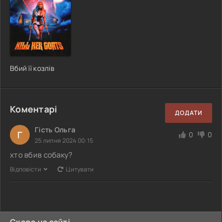
Вбий її козлів
Коментарі
ДОДАТИ
Гість Ольга
Г
0
0
25 липня 2024 00:15
хто вбив собаку?
Відповісти
Цитувати
Скоро на сайті