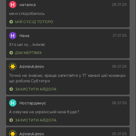
Н
наталка
28.07.26
мені сподобалось
МІЙ СУСІД ТОТОРО
Н
Нана
27.07.26
Хто цю ху....знімає
ДІМ МЕРТВИХ
AdminAdmin
06.07.26
Точно не знаємо, краще запитайте у ТГ каналі цієї команди
що робила Субтитри
ЗАХИСТИТИ АЙДОЛА
Н
Ностардамус
06.07.26
А озвучка на українській мові буде?
ЗАХИСТИТИ АЙДОЛА
AdminAdmin
05.07.26