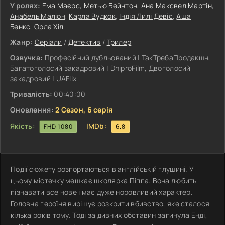
У ролях:
Ема Маєрс
,
Метью Бейнтон
,
Ана Максвел Мартін
,
Анабель Маліон
,
Карла Вудкок
,
Індія Лилі Девіс
,
Аша
Бенкс
,
Орла Хіл
Жанр:
Серіали
/
Детектив
/
Трилер
Озвучка:
Професійний дубльований | ТакТребаПродакшн,
Багатоголосий закадровий | DniproFilm, Двоголосий
закадровий | UAFlix
Тривалість:
00:40:00
Оновлення:
2 Сезон, 6 серія
Якість:
IMDb:
FHD 1080
6.8
Події сюжету розгортаються в англійській глушині. У
цьому містечку мешкає школярка Піппа. Вона любить
пізнавати все нове і має дуже норовливий характер.
Головна героїня вирішує розкрити вбивство, яке сталося
кілька років тому. Тоді за дивних обставин загинула Енді,