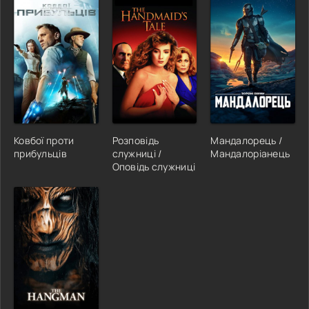
Ковбої проти
Розповідь
Мандалорець /
прибульцiв
служниці /
Мандалоріанець
Оповідь служниці