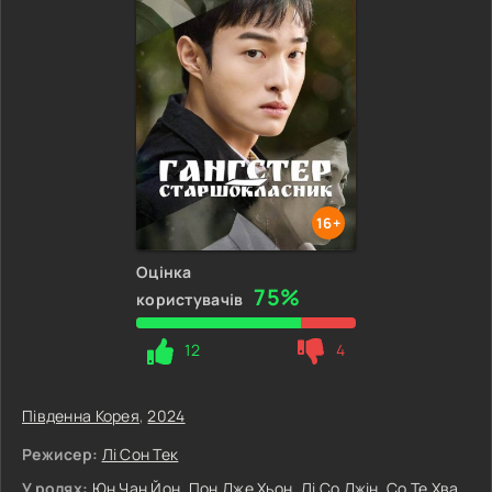
16+
Оцінка
75%
користувачів
12
4
Південна Корея
,
2024
Режисер:
Лі Сон Тек
У ролях:
Юн Чан Йон
,
Пон Дже Хьон
,
Лі Со Джін
,
Со Те Хва
,