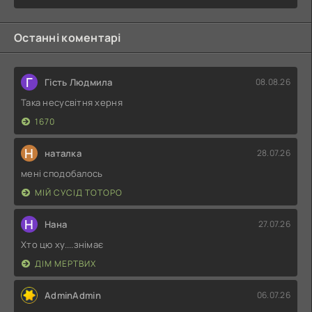
Останні коментарі
Г
Гість Людмила
08.08.26
Така несусвітня херня
1670
Н
наталка
28.07.26
мені сподобалось
МІЙ СУСІД ТОТОРО
Н
Нана
27.07.26
Хто цю ху....знімає
ДІМ МЕРТВИХ
AdminAdmin
06.07.26