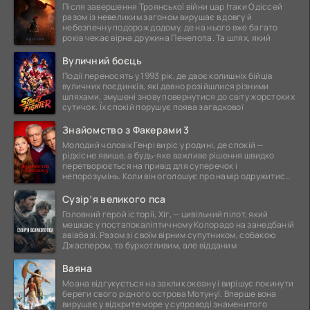
Після завершення Троянської війни цар Ітаки Одіссей
разом із невеликим загоном вирушає в довгу й
небезпечну подорож додому, де на нього вже багато
років чекає вірна дружина Пенелопа. Та шлях, який
Вуличний боєць
Події переносять у 1993 рік, де двоє колишніх бійців
вуличних поєдинків, які давно розійшлися різними
шляхами, змушені знову повернутися до світу жорстоких
сутичок. Їх спокій порушує поява загадкової
Знайомство з Факерами 3
Молодий чоловік Генрі виріс у родині, де спокій —
рідкісне явище, а будь-яке важливе рішення швидко
перетворюється на привід для суперечок і
непорозумінь. Коли він оголошує про намір одружитися,
це
Сузір’я великого пса
Головний герой історії, Хіг, — цивільний пілот, який
мешкає у постапокаліптичному Колорадо на занедбаній
авіабазі. Разом зі своїм вірним супутником, собакою
Джаспером, та буркотливим, але відданим
Ваяна
Моана відгукується на заклик океану і вирішує покинути
береги свого рідного острова Мотунуї. Вперше вона
вирушає у відкрите море у супроводі знаменитого