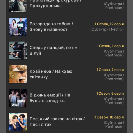
(Субтитри |
Прокурорська
Pantheon)
пропозиція
Розпродана тобою /
1 Сезон, 12 серія
Знову в наявності
(Субтитри | Netflix)
1 Сезон, 1 серія
Спершу працюй, потім
(Субтитри |
цілуй
Pantheon)
1 Сезон, 7 серія
Край неба / На краю
(Субтитри |
світанку
Pantheon)
1 Сезон, 6 серія
Відкинь емоції / Не
(Субтитри |
будьте занадто
Pantheon)
емоційними
1 Сезон, 10 серія
Пес, який гавкає на літак /
(Субтитри |
Пес і літак
Pantheon)