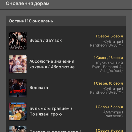
Оновлення дорам
Останні 10 оновлень
1 Сезон, 6 серія
Вузол / Звʼязок
(Субтитри |
Pantheon, UABLTY)
1 Сезон, 16 серія
Абсолютне значення
(Субтитри | Най
кохання / Абсолютне
Буде!, BambooUA,
Ada_Ya.Yaoi)
значення романтики
1 Сезон, 10 серія
Відплата
(Субтитри |
Pantheon, UABLTY)
1 Сезон, 3 серія
Будь моїм гравцем /
(Субтитри |
Пов'язані грою
Pantheon)
1 Сезон, 9 серія
Пропозиція прокурора /