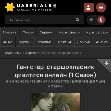
UASERIALS🍿
ФІЛЬМИ ТА СЕРІАЛИ
Головна
Фільми
Серіали
Мультфільми
Мультсеріали
Аніме
Дорами
Турецькі
Індійські
Добірки
Анонси
UASerials
»
Дорама
» Гангстер-старшокласник
Гангстер-старшокласник
дивитися онлайн (1 Сезон)
HIGH SCHOOL RETURN OF A GANGSTER | 조폭인 내가 고등학생이
되었습니다