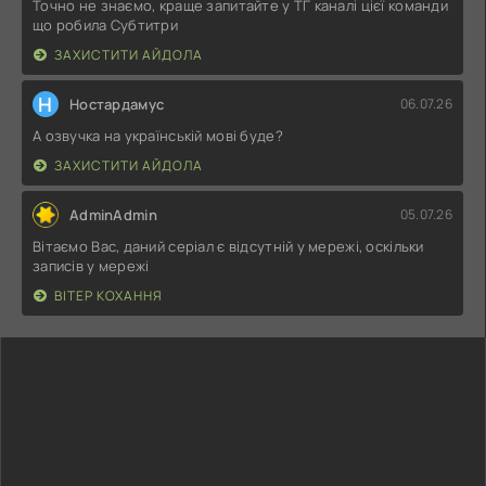
Точно не знаємо, краще запитайте у ТГ каналі цієї команди
що робила Субтитри
ЗАХИСТИТИ АЙДОЛА
Н
Ностардамус
06.07.26
А озвучка на українській мові буде?
ЗАХИСТИТИ АЙДОЛА
AdminAdmin
05.07.26
Вітаємо Вас, даний серіал є відсутній у мережі, оскільки
записів у мережі
ВІТЕР КОХАННЯ