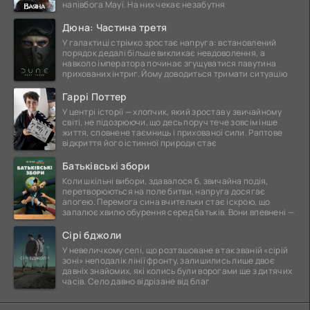
напівбога Мауї. На них чекає незабутня
Дюна: Частина третя
У галактиці стрімко зростає напруга: встановлений
порядок дедалі більше викликає невдоволення, а
навколо імператора починає згущуватися павутина
прихованих інтриг. Йому доводиться тримати ситуацію
Гаррі Поттер
У центрі історії — хлопчик, який зростав у звичайному
світі, не підозрюючи, що десь поруч тече зовсім інше
життя, сповнене таємниць і прихованої сили. Раптове
відкриття його істинної природи стає
Батьківські збори
Коли шкільні вибори, здавалося б, звичайна подія,
перетворюються на поле битви, напруга досягає
апогею. Перемога сина вчительки стає іскрою, що
запалює хвилю обурення серед батьків. Вони впевнені —
Сірі бджоли
У невеличкому селі, що розташоване в так званій «сірій
зоні» неподалік лінії фронту, залишились лише двоє
давніх знайомих, які колись були ворогами ще з дитячих
часів. Село давно відрізане від благ