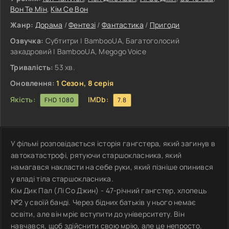
Вон Те Мін
,
Кім Се Вон
Жанр:
Дорама
/
Фентезі
/
Фантастика
/
Пригоди
Озвучка:
Субтитри | BambooUA, Багатоголосий
закадровий | BambooUA, Megogo Voice
Тривалість:
53 хв.
Оновлення:
1 Сезон, 8 серія
Якість:
IMDb:
FHD 1080
7.8
У фільмі розповідається історія гангстера, який загинув в
автокатастрофі, рятуючи старшокласника, який
намагався накласти на себе руки, який пізніше опинився
у владі тіла старшокласника.
Кім Дик Пал (Лі Со Джин) - 47-річний гангстер, хлопець
№2 у своїй банді. Через бідних батьків у нього немає
освіти, але він мріє вступити до університету. Він
навчався, щоб здійснити свою мрію, але це непросто.