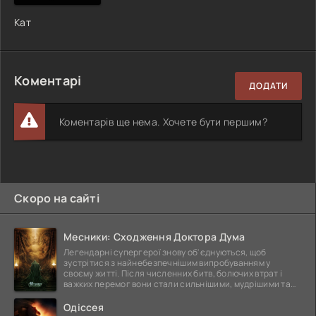
Кат
Коментарі
ДОДАТИ
Коментарів ще нема. Хочете бути першим?
Скоро на сайті
Месники: Сходження Доктора Дума
Легендарні супергерої знову об'єднуються, щоб
зустрітися з найнебезпечнішим випробуванням у
своєму житті. Після численних битв, болючих втрат і
важких перемог вони стали сильнішими, мудрішими та
ще
Одіссея