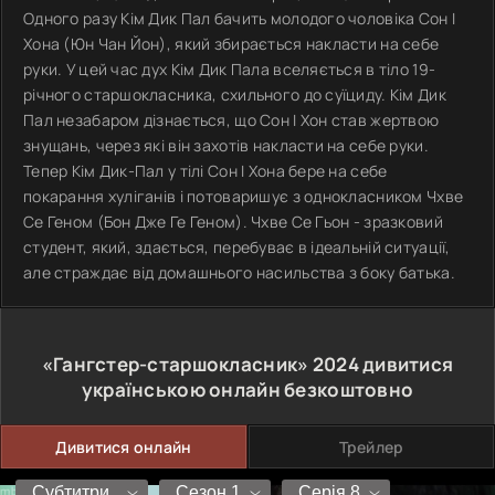
Одного разу Кім Дик Пал бачить молодого чоловіка Сон І
Хона (Юн Чан Йон), який збирається накласти на себе
руки. У цей час дух Кім Дик Пала вселяється в тіло 19-
річного старшокласника, схильного до суїциду. Кім Дик
Пал незабаром дізнається, що Сон І Хон став жертвою
знущань, через які він захотів накласти на себе руки.
Тепер Кім Дик-Пал у тілі Сон І Хона бере на себе
покарання хуліганів і потоваришує з однокласником Чхве
Се Геном (Бон Дже Ге Геном). Чхве Се Гьон - зразковий
студент, який, здається, перебуває в ідеальній ситуації,
але страждає від домашнього насильства з боку батька.
«Гангстер-старшокласник»
2024
дивитися
українською онлайн безкоштовно
Дивитися онлайн
Трейлер