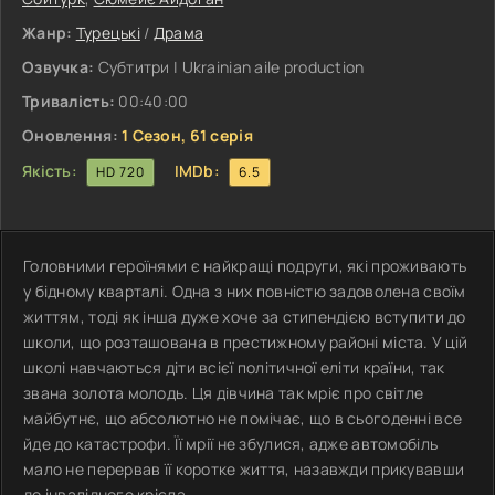
Жанр:
Турецькі
/
Драма
Озвучка:
Субтитри | Ukrainian aile production
Тривалість:
00:40:00
Оновлення:
1 Сезон, 61 серія
Якість:
IMDb:
HD 720
6.5
Головними героїнями є найкращі подруги, які проживають
у бідному кварталі. Одна з них повністю задоволена своїм
життям, тоді як інша дуже хоче за стипендією вступити до
школи, що розташована в престижному районі міста. У цій
школі навчаються діти всієї політичної еліти країни, так
звана золота молодь. Ця дівчина так мріє про світле
майбутнє, що абсолютно не помічає, що в сьогоденні все
йде до катастрофи. Її мрії не збулися, адже автомобіль
мало не перервав її коротке життя, назавжди прикувавши
до інвалідного крісла.