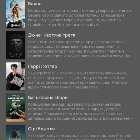
Ваяна
Моана відгукується на заклик океану і вирішує покинути
береги свого рідного острова Мотунуї. Вперше вона
вирушає у відкрите море у супроводі знаменитого
напівбога Мауї. На них чекає незабутня
Дюна: Частина третя
У галактиці стрімко зростає напруга: встановлений
порядок дедалі більше викликає невдоволення, а
навколо імператора починає згущуватися павутина
прихованих інтриг. Йому доводиться тримати ситуацію
Гаррі Поттер
У центрі історії — хлопчик, який зростав у звичайному
світі, не підозрюючи, що десь поруч тече зовсім інше
життя, сповнене таємниць і прихованої сили. Раптове
відкриття його істинної природи стає
Батьківські збори
Коли шкільні вибори, здавалося б, звичайна подія,
перетворюються на поле битви, напруга досягає
апогею. Перемога сина вчительки стає іскрою, що
запалює хвилю обурення серед батьків. Вони впевнені —
Сірі бджоли
У невеличкому селі, що розташоване в так званій «сірій