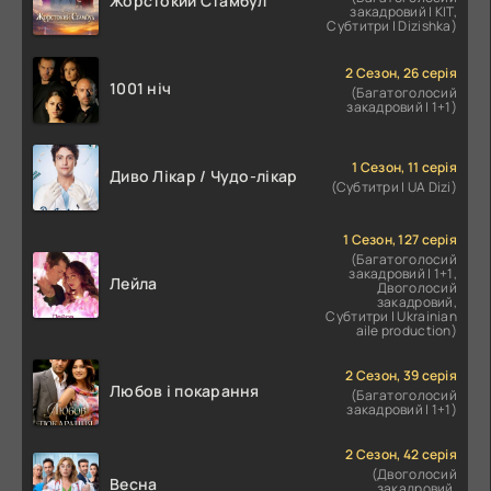
Жорстокий Стамбул
закадровий | КІТ,
Субтитри | Dizishka)
2 Сезон, 26 серія
1001 ніч
(Багатоголосий
закадровий | 1+1)
1 Сезон, 11 серія
Диво Лікар / Чудо-лікар
(Субтитри | UA Dizi)
1 Сезон, 127 серія
(Багатоголосий
закадровий | 1+1,
Лейла
Двоголосий
закадровий,
Субтитри | Ukrainian
aile production)
2 Сезон, 39 серія
Любов і покарання
(Багатоголосий
закадровий | 1+1)
2 Сезон, 42 серія
(Двоголосий
Весна
закадровий,