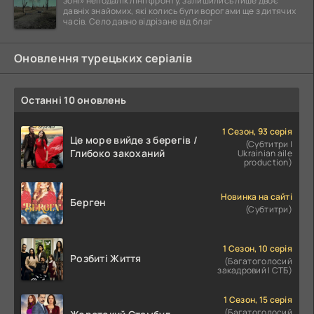
зоні» неподалік лінії фронту, залишились лише двоє
давніх знайомих, які колись були ворогами ще з дитячих
часів. Село давно відрізане від благ
Оновлення турецьких серіалів
Останні 10 оновлень
1 Сезон, 93 серія
Це море вийде з берегів /
(Субтитри |
Глибоко закоханий
Ukrainian aile
production)
Новинка на сайті
Берген
(Субтитри)
1 Сезон, 10 серія
Розбиті Життя
(Багатоголосий
закадровий | СТБ)
1 Сезон, 15 серія
(Багатоголосий