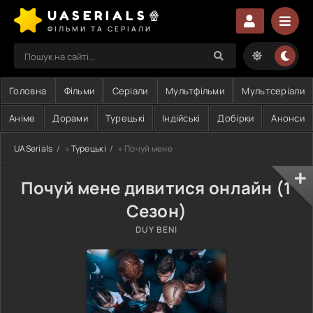
UASERIALS🍿
ФІЛЬМИ ТА СЕРІАЛИ
Головна
Фільми
Серіали
Мультфільми
Мультсеріали
Аніме
Дорами
Турецькі
Індійські
Добірки
Анонси
UASerials
»
Турецькі
» Почуй мене
Почуй мене дивитися онлайн (1
Сезон)
DUY BENI