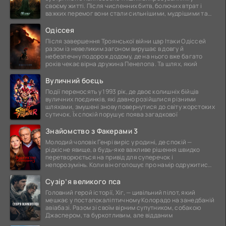
своєму житті. Після численних битв, болючих втрат і
важких перемог вони стали сильнішими, мудрішими та
ще
Одіссея
Після завершення Троянської війни цар Ітаки Одіссей
разом із невеликим загоном вирушає в довгу й
небезпечну подорож додому, де на нього вже багато
років чекає вірна дружина Пенелопа. Та шлях, який
Вуличний боєць
Події переносять у 1993 рік, де двоє колишніх бійців
вуличних поєдинків, які давно розійшлися різними
шляхами, змушені знову повернутися до світу жорстоких
сутичок. Їх спокій порушує поява загадкової
Знайомство з Факерами 3
Молодий чоловік Генрі виріс у родині, де спокій —
рідкісне явище, а будь-яке важливе рішення швидко
перетворюється на привід для суперечок і
непорозумінь. Коли він оголошує про намір одружитися,
це
Сузір’я великого пса
Головний герой історії, Хіг, — цивільний пілот, який
мешкає у постапокаліптичному Колорадо на занедбаній
авіабазі. Разом зі своїм вірним супутником, собакою
Джаспером, та буркотливим, але відданим