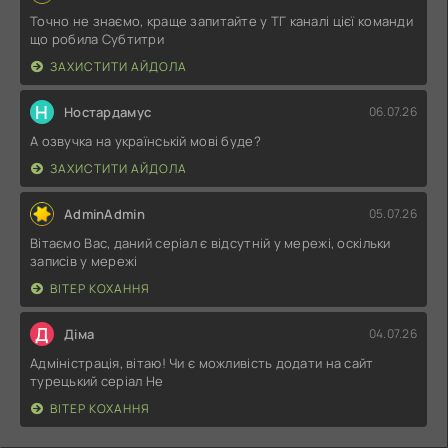
Точно не знаємо, краще запитайте у ТГ каналі цієї команди
що робила Субтитри
ЗАХИСТИТИ АЙДОЛА
Н
Ностардамус
06.07.26
А озвучка на українській мові буде?
ЗАХИСТИТИ АЙДОЛА
AdminAdmin
05.07.26
Вітаємо Вас, даний серіал є відсутній у мережі, оскільки
записів у мережі
ВІТЕР КОХАННЯ
Д
Діма
04.07.26
Адміністрація, вітаю! Чи є можливість додати на сайт
турецький серіал Не
ВІТЕР КОХАННЯ