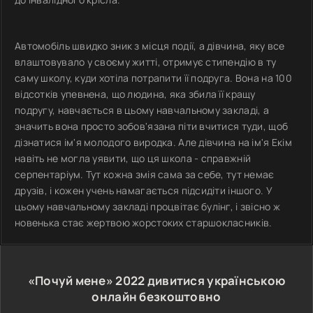
Автомобіль швидко зник з місця події, а дівчина, яку все
влаштовувало у своєму житті, отримує стипендію в ту
саму школу, куди хотіла потрапити її подруга. Вона на 100
відсотків упевнена, що людина, яка збила її кращу
подругу, навчається в цьому навчальному закладі, а
значить вона просто зобов'язана піти вчитися туди, щоб
дізнатися ім'я молодого виродка. Але дівчина на ім'я Екім
навіть не могла уявити, що ця школа - справжній
серпентаріум. Тут кожна змія сама за себе, тут немає
друзів, і кожен учень намагається підсидіти іншого. У
цьому навчальному закладі процвітає булінг, і звісно ж
новенька стає жертвою жорстоких старшокласників.
«Почуй мене»
2022
дивитися українською
онлайн безкоштовно