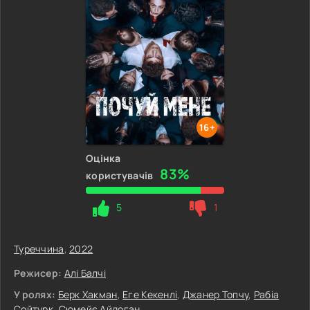
16+
Оцінка
83%
користувачів
5
1
Туреччина
,
2022
Режисер:
Алі Балчі
У ролях:
Берк Хакман
,
Еге Кекенлі
,
Джанер Топчу
,
Рабіа
Сойтурк
,
Сюмейє Айдоган