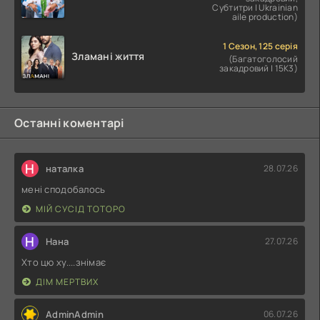
Субтитри | Ukrainian
aile production)
1 Сезон, 125 серія
Зламані життя
(Багатоголосий
закадровий | 15K3)
Останні коментарі
Н
наталка
28.07.26
мені сподобалось
МІЙ СУСІД ТОТОРО
Н
Нана
27.07.26
Хто цю ху....знімає
ДІМ МЕРТВИХ
AdminAdmin
06.07.26