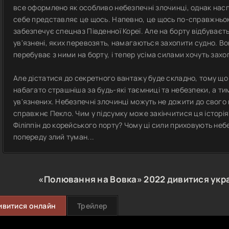
все оформлено як особливо небезпечні злочинці, однак наспра
себе представляє це щось. Напевно, це щось по-справжньо
забезпечує спецназ Південної Кореї. Але на борту відбуваєт
ув'язнені, яких перевозять, намагаються захопити судно. В
перебуває з ними на борту, і тепер усіма силами хочуть захо
Але дістатися до секретного вантажу буде складно, тому що
набагато страшніша за будь-які таємниці та небезпеки, а ти
ув'язнених. Небезпечні злочинці можуть не дожити до свого
справжнє Пекло. Чим у підсумку може закінчитися ця історія
Філіппін до корейського порту? Чому ці сили приховують неб
попереду злий туман...
«Полювання на Вовка»
2022
дивитися укр
ивитися онлайн
Трейлер