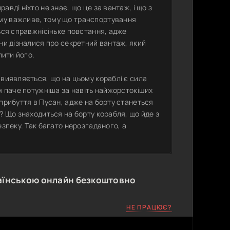
вді ніхто не знає, що це за вантаж, і що з
му важливе, тому що транспортування
ься справжнісіньке повстання, адже
они дізналися про секретний вантаж, який
пити його.
 виявляється, що на цьому кораблі є сила
м паче потужніша за навіть найжорстокіших
 прибуття в Пусан, адже на борту станеться
? Що знаходиться на борту корабля, що йде з
езпеку. Так багато нерозгаданого, а
аїнською онлайн безкоштовно
НЕ ПРАЦЮЄ?