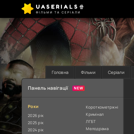
UASERIALS🍿
ФІЛЬМИ ТА СЕРІАЛИ
Головна
Фільми
Серіали
Панель навігації
Роки
Короткометржні
Кримінал
2026 рік
ЛГБТ
2025 рік
Мелодрама
2024 рік