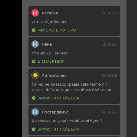
Н
наталка
28.07.26
мені сподобалось
МІЙ СУСІД ТОТОРО
Н
Нана
27.07.26
Хто цю ху....знімає
ДІМ МЕРТВИХ
AdminAdmin
06.07.26
Точно не знаємо, краще запитайте у ТГ
каналі цієї команди що робила Субтитри
ЗАХИСТИТИ АЙДОЛА
Н
Ностардамус
06.07.26
А озвучка на українській мові буде?
ЗАХИСТИТИ АЙДОЛА