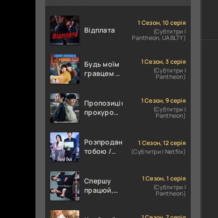
1 Сезон, 10 серія
Відплата
(Субтитри |
Pantheon, UABLTY)
1 Сезон, 3 серія
Будь моїм
(Субтитри |
гравцем /
Pantheon)
Пов'язані
грою
1 Сезон, 9 серія
Пропозиція
(Субтитри |
прокурора
Pantheon)
/
Прокурорська
пропозиція
Розпродана
1 Сезон, 12 серія
тобою /
(Субтитри | Netflix)
Знову в
наявності
1 Сезон, 1 серія
Спершу
(Субтитри |
працюй,
Pantheon)
потім
цілуй
1 Сезон, 7 серія