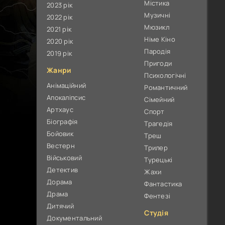
Містика
2023 рік
Музичні
2022 рік
Мюзикл
2021 рік
Німе Кіно
2020 рік
Пародія
2019 рік
Пригоди
Жанри
Психологічні
Анімаційний
Романтичний
Апокаліпсис
Сімейний
Артхаус
Спорт
Біографія
Трагедія
Бойовик
Треш
Вестерн
Трилер
Військовий
Турецькі
Детектив
Жахи
Дорама
Фантастика
Драма
Фентезі
Дитячий
Студія
Документальний