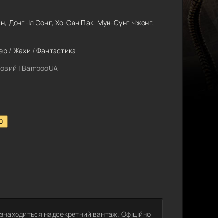
ан
,
Донг-Іл Сонг
,
Хо-Сан Пак
,
Мун-Сунг Чжонг
,
ер
/
Жахи
/
Фантастика
ровий | BambooUA
.0
, знаходиться надсекретний вантаж. Офіційно