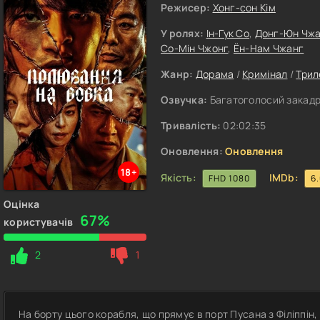
Режисер:
Хонг-сон Кім
У ролях:
Ін-Гук Со
,
Донг-Юн Чж
Со-Мін Чжонг
,
Ён-Нам Чжанг
Жанр:
Дорама
/
Кримінал
/
Трил
Озвучка:
Багатоголосий закад
Тривалість:
02:02:35
Оновлення:
Оновлення
18+
Якість:
IMDb:
FHD 1080
6
Оцінка
67%
користувачів
2
1
На борту цього корабля, що прямує в порт Пусана з Філіппін