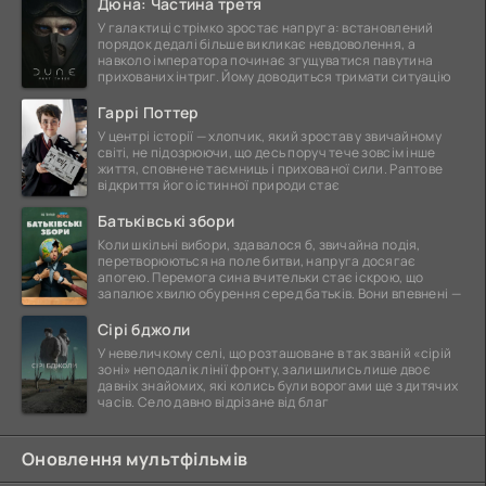
Дюна: Частина третя
У галактиці стрімко зростає напруга: встановлений
порядок дедалі більше викликає невдоволення, а
навколо імператора починає згущуватися павутина
прихованих інтриг. Йому доводиться тримати ситуацію
Гаррі Поттер
У центрі історії — хлопчик, який зростав у звичайному
світі, не підозрюючи, що десь поруч тече зовсім інше
життя, сповнене таємниць і прихованої сили. Раптове
відкриття його істинної природи стає
Батьківські збори
Коли шкільні вибори, здавалося б, звичайна подія,
перетворюються на поле битви, напруга досягає
апогею. Перемога сина вчительки стає іскрою, що
запалює хвилю обурення серед батьків. Вони впевнені —
Сірі бджоли
У невеличкому селі, що розташоване в так званій «сірій
зоні» неподалік лінії фронту, залишились лише двоє
давніх знайомих, які колись були ворогами ще з дитячих
часів. Село давно відрізане від благ
Оновлення мультфільмів