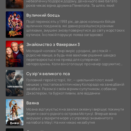
небезпечну подорож додому, де на нього вже багато
років чекає вірна дружина Пенелопа. Та шлях, який
Вуличний боєць
Події переносять у 1993 рік, де двоє колишніх бійців
вуличних поєдинків, які давно розійшлися різними
шляхами, змушені знову повернутися до світу жорстоких
сутичок. Їх спокій порушує поява загадкової
Знайомство з Факерами 3
Молодий чоловік Генрі виріс у родині, де спокій —
рідкісне явище, а будь-яке важливе рішення швидко
перетворюється на привід для суперечок і
непорозумінь. Коли він оголошує про намір одружитися,
це
Сузір’я великого пса
Головний герой історії, Хіг, — цивільний пілот, який
мешкає у постапокаліптичному Колорадо на занедбаній
авіабазі. Разом зі своїм вірним супутником, собакою
Джаспером, та буркотливим, але відданим
Ваяна
Моана відгукується на заклик океану і вирішує покинути
береги свого рідного острова Мотунуї. Вперше вона
вирушає у відкрите море у супроводі знаменитого
напівбога Мауї. На них чекає незабутня