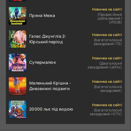
Новинка на сайті
(Професійний
Пряна Межа
дубльований |
UFDUB)
Новинка на сайті
Галас Джунглів 2:
(Багатоголосий
Юрський період
закадровий | TS)
Новинка на сайті
Супермалюк
(Двоголосий
закадровий | UaFlix)
Новинка на сайті
Маленький Крішна -
(Багатоголосий
Дивовижні подвиги
закадровий)
Новинка на сайті
20000 льє під водою
(Багатоголосий
закадровий | ICTV)