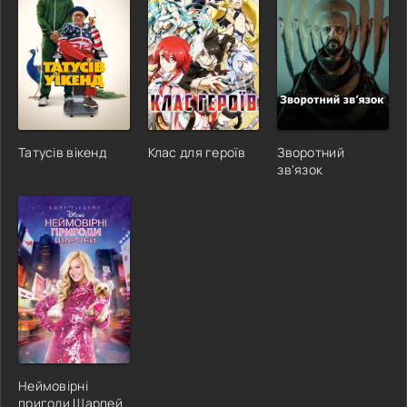
Татусів вікенд
Клас для героїв
Зворотний
зв'язок
Неймовірні
пригоди Шарпей