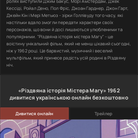
ролях виступили Джим Бакус, Морі Амстердам, Джек
Кессіді, Ройал Дено, Пол Фріс, Джоан Гарднер, Джон Гарт,
Джейн Кін і Мері Метьюз - зірки Голлівуду того часу, які
настільки вдало змогли передати характери своїх
персонажів, що вони й досі лишаються улюбленими та
популярними. "Різдвяна історія містера Магу" - це
воістину унікальний фільм, який не менш цікавий сьогодні,
ніж у 1962 році. Це барвистий, музичний і веселий
мультфільм, який принесе радість усій родині в Різдвяну
ніч.
«Різдвяна історія Містера Магу»
1962
дивитися українською онлайн безкоштовно
Дивитися онлайн
Трейлер