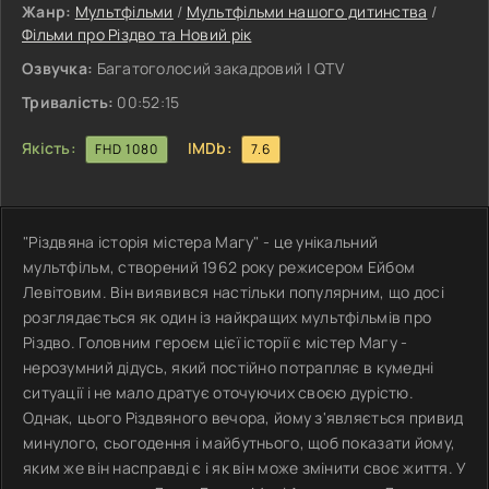
Жанр:
Мультфільми
/
Мультфільми нашого дитинства
/
Фільми про Різдво та Новий рік
Озвучка:
Багатоголосий закадровий | QTV
Тривалість:
00:52:15
Якість:
IMDb:
FHD 1080
7.6
"Різдвяна історія містера Магу" - це унікальний
мультфільм, створений 1962 року режисером Ейбом
Левітовим. Він виявився настільки популярним, що досі
розглядається як один із найкращих мультфільмів про
Різдво. Головним героєм цієї історії є містер Магу -
нерозумний дідусь, який постійно потрапляє в кумедні
ситуації і не мало дратує оточуючих своєю дурістю.
Однак, цього Різдвяного вечора, йому з'являється привид
минулого, сьогодення і майбутнього, щоб показати йому,
яким же він насправді є і як він може змінити своє життя. У