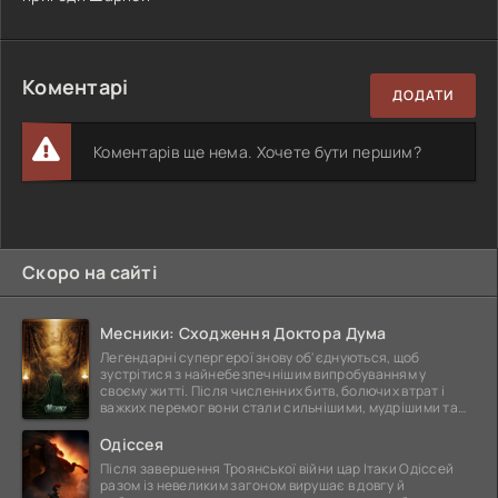
Коментарі
ДОДАТИ
Коментарів ще нема. Хочете бути першим?
Скоро на сайті
Месники: Сходження Доктора Дума
Легендарні супергерої знову об'єднуються, щоб
зустрітися з найнебезпечнішим випробуванням у
своєму житті. Після численних битв, болючих втрат і
важких перемог вони стали сильнішими, мудрішими та
ще
Одіссея
Після завершення Троянської війни цар Ітаки Одіссей
разом із невеликим загоном вирушає в довгу й