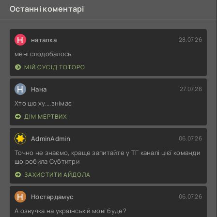
Останні коментарі
Н
наталка
28.07.26
мені сподобалось
МІЙ СУСІД ТОТОРО
Н
Нана
27.07.26
Хто цю ху....знімає
ДІМ МЕРТВИХ
AdminAdmin
06.07.26
Точно не знаємо, краще запитайте у ТГ каналі цієї команди
що робила Субтитри
ЗАХИСТИТИ АЙДОЛА
Н
Ностардамус
06.07.26
А озвучка на українській мові буде?