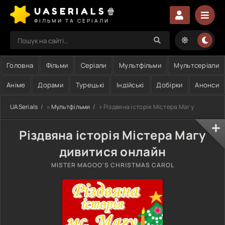
UASERIALS🍿
ФІЛЬМИ ТА СЕРІАЛИ
Головна
Фільми
Серіали
Мультфільми
Мультсеріали
Аніме
Дорами
Турецькі
Індійські
Добірки
Анонси
UASerials
»
Мультфільми
» Різдвяна історія Містера Магу
Різдвяна історія Містера Магу
дивитися онлайн
MISTER MAGOO'S CHRISTMAS CAROL