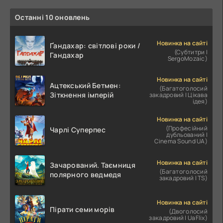
Останні 10 оновлень
Новинка на сайті
Ґандахар: світлові роки /
(Субтитри |
Гандахар
SergoMozaic)
Новинка на сайті
Ацтекський Бетмен:
(Багатоголосий
Зіткнення імперій
закадровий | Цікава
ідея)
Новинка на сайті
(Професійний
Чарлі Суперпес
дубльований |
Cinema Sound UA)
Новинка на сайті
Зачарований. Таємниця
(Багатоголосий
полярного ведмедя
закадровий | TS)
Новинка на сайті
Пірати семи морів
(Двоголосий
закадровий | UaFlix)