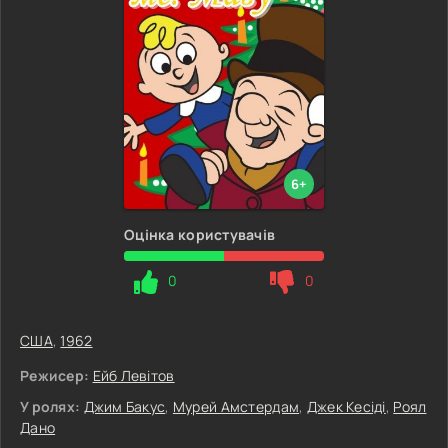
6+
Оцінка користувачів
0
0
США
,
1962
Режисер:
Ейб Левітов
У ролях:
Джим Бакус
,
Мурей Амстердам
,
Джек Кесіді
,
Роял
Дано