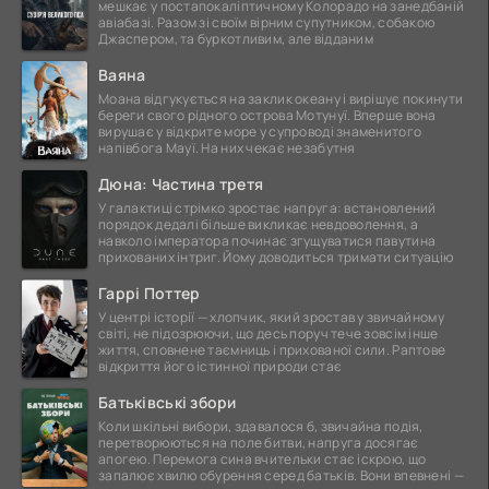
мешкає у постапокаліптичному Колорадо на занедбаній
авіабазі. Разом зі своїм вірним супутником, собакою
Джаспером, та буркотливим, але відданим
Ваяна
Моана відгукується на заклик океану і вирішує покинути
береги свого рідного острова Мотунуї. Вперше вона
вирушає у відкрите море у супроводі знаменитого
напівбога Мауї. На них чекає незабутня
Дюна: Частина третя
У галактиці стрімко зростає напруга: встановлений
порядок дедалі більше викликає невдоволення, а
навколо імператора починає згущуватися павутина
прихованих інтриг. Йому доводиться тримати ситуацію
Гаррі Поттер
У центрі історії — хлопчик, який зростав у звичайному
світі, не підозрюючи, що десь поруч тече зовсім інше
життя, сповнене таємниць і прихованої сили. Раптове
відкриття його істинної природи стає
Батьківські збори
Коли шкільні вибори, здавалося б, звичайна подія,
перетворюються на поле битви, напруга досягає
апогею. Перемога сина вчительки стає іскрою, що
запалює хвилю обурення серед батьків. Вони впевнені —