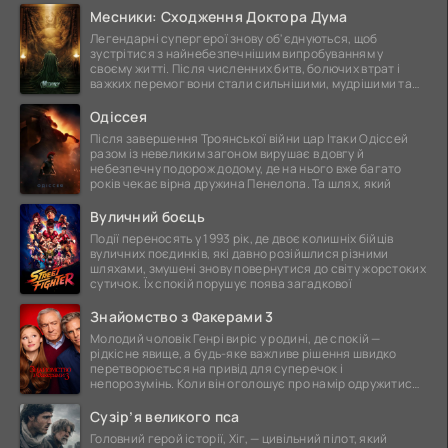
Месники: Сходження Доктора Дума
Легендарні супергерої знову об'єднуються, щоб
зустрітися з найнебезпечнішим випробуванням у
своєму житті. Після численних битв, болючих втрат і
важких перемог вони стали сильнішими, мудрішими та
ще
Одіссея
Після завершення Троянської війни цар Ітаки Одіссей
разом із невеликим загоном вирушає в довгу й
небезпечну подорож додому, де на нього вже багато
років чекає вірна дружина Пенелопа. Та шлях, який
Вуличний боєць
Події переносять у 1993 рік, де двоє колишніх бійців
вуличних поєдинків, які давно розійшлися різними
шляхами, змушені знову повернутися до світу жорстоких
сутичок. Їх спокій порушує поява загадкової
Знайомство з Факерами 3
Молодий чоловік Генрі виріс у родині, де спокій —
рідкісне явище, а будь-яке важливе рішення швидко
перетворюється на привід для суперечок і
непорозумінь. Коли він оголошує про намір одружитися,
це
Сузір’я великого пса
Головний герой історії, Хіг, — цивільний пілот, який