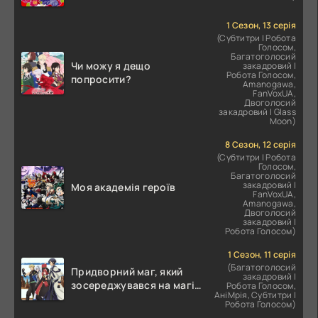
1 Сезон, 13 серія
(Субтитри | Робота
Голосом,
Багатоголосий
Чи можу я дещо
закадровий |
Робота Голосом,
попросити?
Amanogawa,
FanVoxUA,
Двоголосий
закадровий | Glass
Moon)
8 Сезон, 12 серія
(Субтитри | Робота
Голосом,
Багатоголосий
закадровий |
Моя академія героїв
FanVoxUA,
Amanogawa,
Двоголосий
закадровий |
Робота Голосом)
1 Сезон, 11 серія
(Багатоголосий
Придворний маг, який
закадровий |
зосереджувався на магії
Робота Голосом,
АніМрія, Субтитри |
підтримки, прагне стати
Робота Голосом)
найсильнішим після