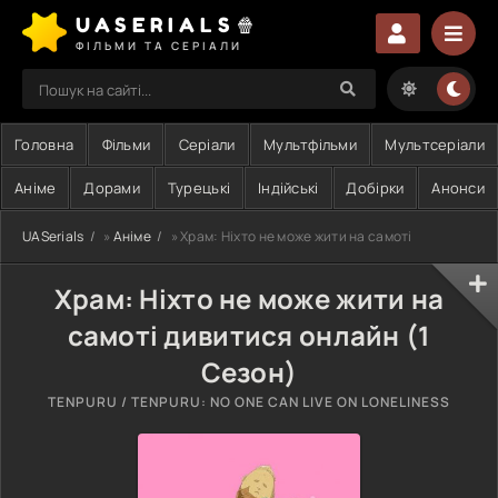
UASERIALS🍿
ФІЛЬМИ ТА СЕРІАЛИ
Головна
Фільми
Серіали
Мультфільми
Мультсеріали
Аніме
Дорами
Турецькі
Індійські
Добірки
Анонси
UASerials
»
Аніме
» Храм: Ніхто не може жити на самоті
Храм: Ніхто не може жити на
самоті дивитися онлайн (1
Сезон)
TENPURU / TENPURU: NO ONE CAN LIVE ON LONELINESS