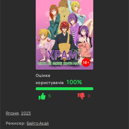
18+
Оцінка
100%
користувачів
5
0
Японія
,
2023
Режисер:
Байто Акай