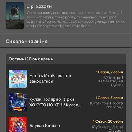
Сірі бджоли
У невеличкому селі, що розташоване в так званій «сірій
зоні» неподалік лінії фронту, залишились лише двоє
давніх знайомих, які колись були ворогами ще з дитячих
часів. Село давно відрізане від благ
Оновлення аніме
Останні 10 оновлень
1 Сезон, 7 серія
Навіть Копія здатна
(Субтитри |
закохатися
KatMaster, Від
Вуйка)
1 Сезон, 3 серія
Кулак Полярної зірки:
(Субтитри | Робота
ХОКУТО НО КЕН / Кулак
голосом)
Північної Зорі
1 Сезон, 20 серія
Блукач Кеншін
(Субтитри | Anime
Classic)