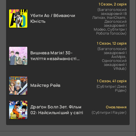
вигнання
1 Сезон, 2 серія
(Багатоголосий
закадровий | В
Убити Ао / Вбиваючи
Лапках, InariOkami,
Юність
Двоголосий
закадровий |
Modeo, Субтитри |
Робота Голосом)
1 Сезон, 12 серія
(Багатоголосий
Вишнева Магія! 30-
закадровий |
АніМрія,
тиліття незайманості
Одноголосий
зробить з вас чарівника?!
закадровий |
VRdub)
1 Сезон, 41 серія
Майстер Рейв
(Субтитри | Джек
Ріден)
Драґон Болл Зет. Фільм
Оновлення
02: Найсильніший у світі
(Субтитри | Flayzer)