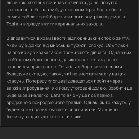
дівчиною хлопець починає відчувати до неї почуття
закоханості. Усі плани йдуть прахом. Крім боротьби із
самим собою герой бореться проти внутрішніх демонів.
Тоді він вирішує вжити кардинальних заходів.
Відправитися в храм і вести відлюдницький спосіб життя.
Акеміцу відрікся від мирських турбот і спокус. Ось тільки
на зло йому в храмі також проживають дівчата. Одна з них
є об'єктом обожнювання, до якої юнак не так давно
запалився пристрастю. Ось тільки боротися з генами
буде дуже складно, також, як і не звертати увагу на цих
красунь. Попереду хлопцеві доведеться пройти через
важкі випробування, які йому уготовані долею. Зробити це
буде вкрай нелегко. Багато в чому це пов'язано з
вродженою природою його предків. Однак, як то кажуть, у
будь-якому правилі бувають свої винятки. Можливо
Акеміцу входить до цієї статистики.