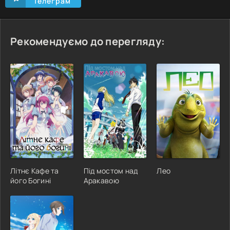
Телеграм
Рекомендуємо до перегляду:
Літнє Кафе та
Під мостом над
Лео
його Богині
Аракавою