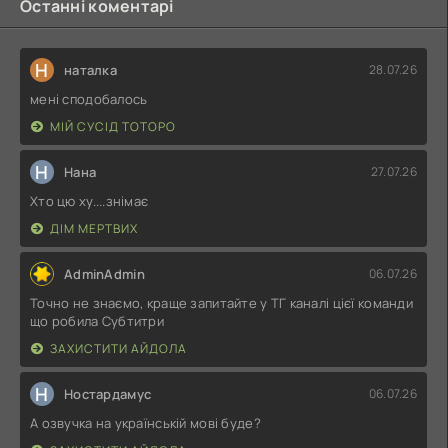
Останні коментарі
Н
наталка
28.07.26
мені сподобалось
МІЙ СУСІД ТОТОРО
Н
Нана
27.07.26
Хто цю ху....знімає
ДІМ МЕРТВИХ
AdminAdmin
06.07.26
Точно не знаємо, краще запитайте у ТГ каналі цієї команди
що робила Субтитри
ЗАХИСТИТИ АЙДОЛА
Н
Ностардамус
06.07.26
А озвучка на українській мові буде?