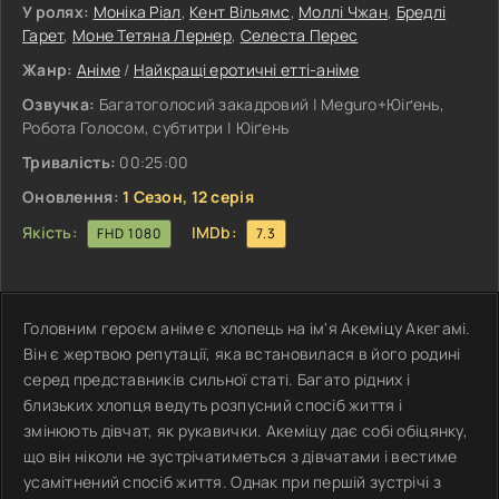
У ролях:
Моніка Ріал
,
Кент Вільямс
,
Моллі Чжан
,
Бредлі
Гарет
,
Моне Тетяна Лернер
,
Селеста Перес
Жанр:
Аніме
/
Найкращі еротичні етті-аніме
Озвучка:
Багатоголосий закадровий | Meguro+Юіґень,
Робота Голосом, субтитри | Юіґень
Тривалість:
00:25:00
Оновлення:
1 Сезон, 12 серія
Якість:
IMDb:
FHD 1080
7.3
Головним героєм аніме є хлопець на ім'я Акеміцу Акегамі.
Він є жертвою репутації, яка встановилася в його родині
серед представників сильної статі. Багато рідних і
близьких хлопця ведуть розпусний спосіб життя і
змінюють дівчат, як рукавички. Акеміцу дає собі обіцянку,
що він ніколи не зустрічатиметься з дівчатами і вестиме
усамітнений спосіб життя. Однак при першій зустрічі з