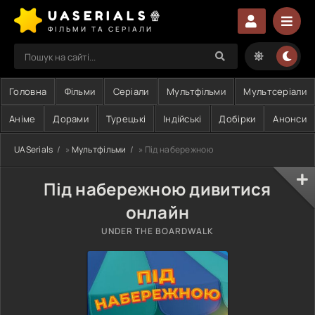
UASERIALS🍿
ФІЛЬМИ ТА СЕРІАЛИ
Головна
Фільми
Серіали
Мультфільми
Мультсеріали
Аніме
Дорами
Турецькі
Індійські
Добірки
Анонси
UASerials
»
Мультфільми
» Під набережною
Під набережною дивитися
онлайн
UNDER THE BOARDWALK