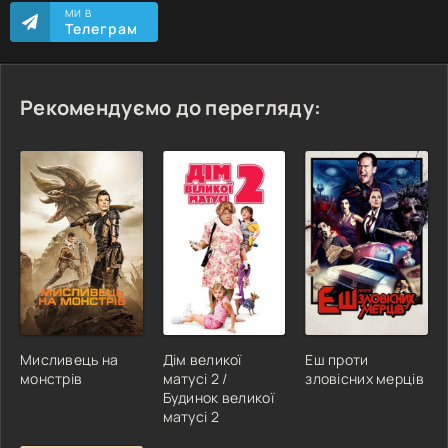
МИ В
Телеграм
Рекомендуємо до перегляду:
Мисливець на
Дім великої
Еш проти
монстрів
матусі 2 /
зловісних мерців
Будинок великої
матусі 2