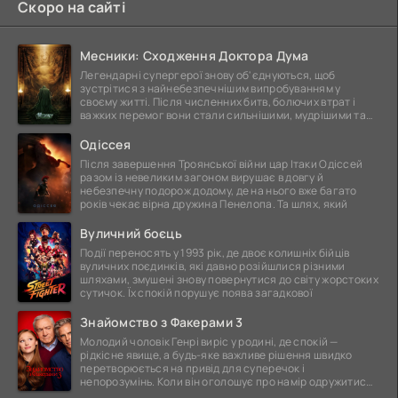
Скоро на сайті
Месники: Сходження Доктора Дума
Легендарні супергерої знову об'єднуються, щоб
зустрітися з найнебезпечнішим випробуванням у
своєму житті. Після численних битв, болючих втрат і
важких перемог вони стали сильнішими, мудрішими та
ще
Одіссея
Після завершення Троянської війни цар Ітаки Одіссей
разом із невеликим загоном вирушає в довгу й
небезпечну подорож додому, де на нього вже багато
років чекає вірна дружина Пенелопа. Та шлях, який
Вуличний боєць
Події переносять у 1993 рік, де двоє колишніх бійців
вуличних поєдинків, які давно розійшлися різними
шляхами, змушені знову повернутися до світу жорстоких
сутичок. Їх спокій порушує поява загадкової
Знайомство з Факерами 3
Молодий чоловік Генрі виріс у родині, де спокій —
рідкісне явище, а будь-яке важливе рішення швидко
перетворюється на привід для суперечок і
непорозумінь. Коли він оголошує про намір одружитися,
це