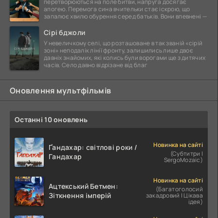
перетворюються на поле битви, напруга досягає
апогею. Перемога сина вчительки стає іскрою, що
запалює хвилю обурення серед батьків. Вони впевнені —
Сірі бджоли
У невеличкому селі, що розташоване в так званій «сірій
зоні» неподалік лінії фронту, залишились лише двоє
давніх знайомих, які колись були ворогами ще з дитячих
часів. Село давно відрізане від благ
Оновлення мультфільмів
Останні 10 оновлень
Новинка на сайті
Ґандахар: світлові роки /
(Субтитри |
Гандахар
SergoMozaic)
Новинка на сайті
Ацтекський Бетмен:
(Багатоголосий
Зіткнення імперій
закадровий | Цікава
ідея)