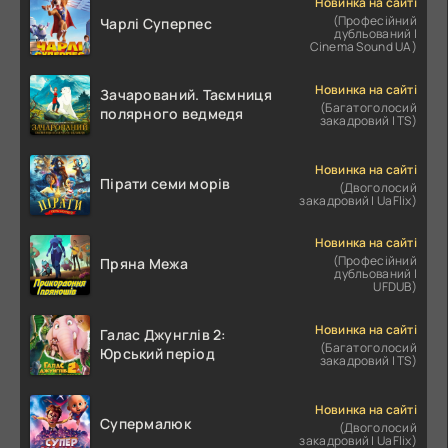
Новинка на сайті
(Професійний
Чарлі Суперпес
дубльований |
Cinema Sound UA)
Новинка на сайті
Зачарований. Таємниця
(Багатоголосий
полярного ведмедя
закадровий | TS)
Новинка на сайті
Пірати семи морів
(Двоголосий
закадровий | UaFlix)
Новинка на сайті
(Професійний
Пряна Межа
дубльований |
UFDUB)
Новинка на сайті
Галас Джунглів 2:
(Багатоголосий
Юрський період
закадровий | TS)
Новинка на сайті
Супермалюк
(Двоголосий
закадровий | UaFlix)