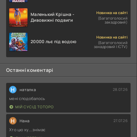
Новинка на сайті
Маленький Крішна -
(Багатоголосий
Дивовижні подвиги
закадровий)
Новинка на сайті
20000 льє під водою
(Багатоголосий
закадровий | ICTV)
Останні коментарі
Н
наталка
28.07.26
мені сподобалось
МІЙ СУСІД ТОТОРО
Н
Нана
27.07.26
Хто цю ху....знімає