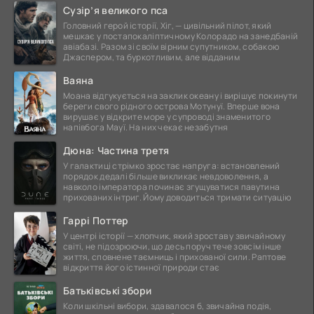
Сузір’я великого пса
Головний герой історії, Хіг, — цивільний пілот, який
мешкає у постапокаліптичному Колорадо на занедбаній
авіабазі. Разом зі своїм вірним супутником, собакою
Джаспером, та буркотливим, але відданим
Ваяна
Моана відгукується на заклик океану і вирішує покинути
береги свого рідного острова Мотунуї. Вперше вона
вирушає у відкрите море у супроводі знаменитого
напівбога Мауї. На них чекає незабутня
Дюна: Частина третя
У галактиці стрімко зростає напруга: встановлений
порядок дедалі більше викликає невдоволення, а
навколо імператора починає згущуватися павутина
прихованих інтриг. Йому доводиться тримати ситуацію
Гаррі Поттер
У центрі історії — хлопчик, який зростав у звичайному
світі, не підозрюючи, що десь поруч тече зовсім інше
життя, сповнене таємниць і прихованої сили. Раптове
відкриття його істинної природи стає
Батьківські збори
Коли шкільні вибори, здавалося б, звичайна подія,