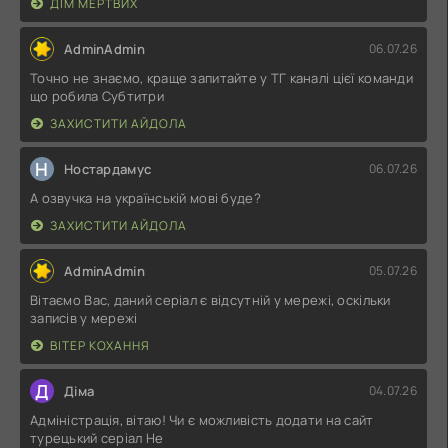
ДІМ МЕРТВИХ
AdminAdmin
06.07.26
Точно не знаємо, краще запитайте у ТГ каналі цієї команди
що робила Субтитри
ЗАХИСТИТИ АЙДОЛА
Н
Ностардамус
06.07.26
А озвучка на українській мові буде?
ЗАХИСТИТИ АЙДОЛА
AdminAdmin
05.07.26
Вітаємо Вас, даний серіал є відсутній у мережі, оскільки
записів у мережі
ВІТЕР КОХАННЯ
Д
Діма
04.07.26
Адміністрація, вітаю! Чи є можливість додати на сайт
турецький серіал Не