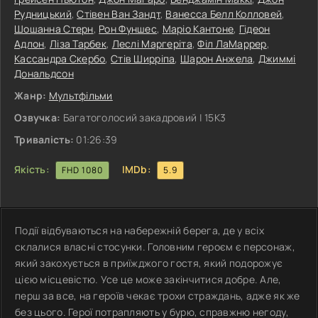
Рудницький
,
Стівен Ван Зандт
,
Ванесса Белл Колловей
,
Шошанна Стерн
,
Рон Фуншес
,
Маріо Кантоне
,
Гідеон
Адлон
,
Ліза Тарбек
,
Леслі Маргеріта
,
Філ ЛаМаррер
,
Кассандра Скербо
,
Стів Ширріпа
,
Шарон Анжела
,
Джиммі
Дональдсон
Жанр:
Мультфільми
Озвучка:
Багатоголосий закадровий | 15K3
Тривалість:
01:26:39
Якість:
IMDb:
FHD 1080
5.9
Події відбуваються на набережній берега, де у всіх
склалися власні стосунки. Головним героєм є персонаж,
який закохується в приїжджого гостя, який подорожує
цією місцевістю. Усе це може закінчитися добре. Але,
перш за все, на героїв чекає трохи страждань, адже як же
без цього. Герої потрапляють у бурю, справжню негоду,