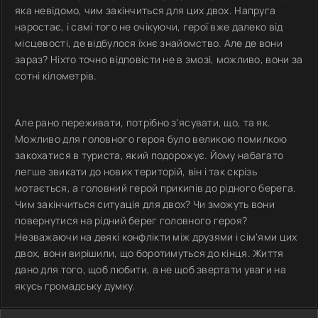
яка невідомо, чим закінчиться для цих двох. Напруга
наростає, і самі того не очікуючи, герої вже далеко від
місцевості, де відбулося їхнє знайомство. Але де вони
зараз? Ніхто точно відповісти не в змозі, можливо, вони за
сотні кілометрів.
Але рано переживати, потрібно з'ясувати, що, та як.
Можливо для головного героя було великою помилкою
закохатися в туриста, який подорожує. Йому набагато
легше звикати до нових територій, він і так скрізь
мотається, а головний герой прикипів до рідного берега.
Чим закінчиться ситуація для двох? Чи зможуть вони
повернутися на рідний берег головного героя?
Незважаючи на деякі конфлікти між друзями і сім'ями цих
двох, вони вирішили, що боротимуться до кінця. Життя
дано для того, щоб любити, а не щоб звертати уваги на
якусь громадську думку.