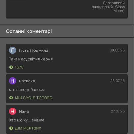
Двоголосий
закадровий | Glass
Moon)
Останні коментарі
Г
Гість Людмила
08.08.26
Така несусвітня херня
1670
Н
наталка
28.07.26
мені сподобалось
МІЙ СУСІД ТОТОРО
Н
Нана
27.07.26
Хто цю ху....знімає
ДІМ МЕРТВИХ