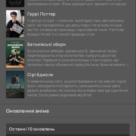
прихованих інтриг. Йому доводиться тримати ситуацію
Гаррі Поттер
У центрі історії — хлопчик, який зростав у звичайному
світі, не підозрюючи, що десь поруч тече зовсім інше
життя, сповнене таємниць і прихованої сили. Раптове
відкриття його істинної природи стає
Батьківські збори
Коли шкільні вибори, здавалося б, звичайна подія,
перетворюються на поле битви, напруга досягає
апогею. Перемога сина вчительки стає іскрою, що
запалює хвилю обурення серед батьків. Вони впевнені —
Сірі бджоли
У невеличкому селі, що розташоване в так званій «сірій
зоні» неподалік лінії фронту, залишились лише двоє
давніх знайомих, які колись були ворогами ще з дитячих
часів. Село давно відрізане від благ
Оновлення аніме
Останні 10 оновлень