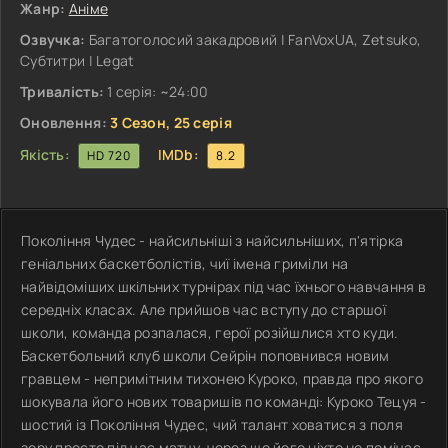
Жанр:
Аніме
Озвучка:
Багатоголосий закадровий | FanVoxUA, Zetsuko,
Субтитри | Legat
Тривалість:
1 серія: ~24:00
Оновлення:
3 Сезон, 25 серія
Якість:
IMDb:
HD 720
8.2
Покоління Чудес - найсильніші з найсильніших, п'ятірка
геніальних баскетболістів, чиї імена гриміли на
найвідоміших шкільних турнірах під час їхнього навчання в
середніх класах. Але прийшов час вступу до старшої
школи, команда розпалася, герої розійшлися хто куди.
Баскетбольний клуб школи Сейрін поповнився новим
гравцем - непримітним тихонею Куроко, правда про якого
шокувала його нових товаришів по команді: Куроко Тецуя -
шостий із Покоління Чудес, чий талант ховатися з поля
зору просто під час матчу, через що його ніхто не помічає.