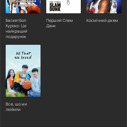
Баскетбол
Перший Слем
Космічний джем
Куроко: Це
Данк
найкращий
подарунок
Все, що ми
любили