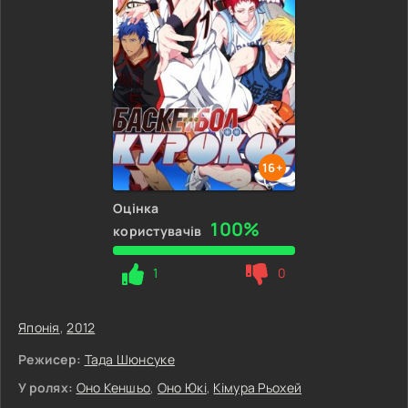
16+
Оцінка
100%
користувачів
1
0
Японія
,
2012
Режисер:
Тада Шюнсуке
У ролях:
Оно Кеншьо
,
Оно Юкі
,
Кімура Рьохей