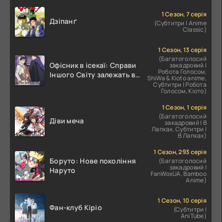
1 Сезон, 7 серія
Дзіпанґ
(Субтитри | Anime
Classic)
1 Сезон, 13 серія
(Багатоголосий
Офісник в ісекаї: Справи
закадровий |
Робота Голосом,
Іншого Світу залежать від
ShiWa & Kioto anime,
Корпоративного Раба
Субтитри | Робота
Голосом, Кіото)
1 Сезон, 1 серія
(Багатоголосий
Діви меча
закадровий | В
Лапках, Субтитри |
В Лапках)
1 Сезон, 293 серія
Боруто: Нове покоління
(Багатоголосий
закадровий |
Наруто
FanWoxUA, Bamboo
Anime)
1 Сезон, 10 серія
Фан-клуб Кіріо
(Субтитри |
AniTube)