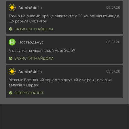
AdminAdmin
06.07.26
Точно не знаємо, краще запитайте у ТГ каналі цієї команди
що робила Субтитри
ЗАХИСТИТИ АЙДОЛА
Н
Ностардамус
06.07.26
А озвучка на українській мові буде?
ЗАХИСТИТИ АЙДОЛА
AdminAdmin
05.07.26
Вітаємо Вас, даний серіал є відсутній у мережі, оскільки
записів у мережі
ВІТЕР КОХАННЯ