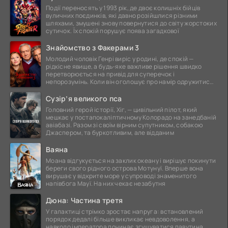
Події переносять у 1993 рік, де двоє колишніх бійців
вуличних поєдинків, які давно розійшлися різними
шляхами, змушені знову повернутися до світу жорстоких
сутичок. Їх спокій порушує поява загадкової
Знайомство з Факерами 3
Молодий чоловік Генрі виріс у родині, де спокій —
рідкісне явище, а будь-яке важливе рішення швидко
перетворюється на привід для суперечок і
непорозумінь. Коли він оголошує про намір одружитися,
це
Сузір’я великого пса
Головний герой історії, Хіг, — цивільний пілот, який
мешкає у постапокаліптичному Колорадо на занедбаній
авіабазі. Разом зі своїм вірним супутником, собакою
Джаспером, та буркотливим, але відданим
Ваяна
Моана відгукується на заклик океану і вирішує покинути
береги свого рідного острова Мотунуї. Вперше вона
вирушає у відкрите море у супроводі знаменитого
напівбога Мауї. На них чекає незабутня
Дюна: Частина третя
У галактиці стрімко зростає напруга: встановлений
порядок дедалі більше викликає невдоволення, а
навколо імператора починає згущуватися павутина