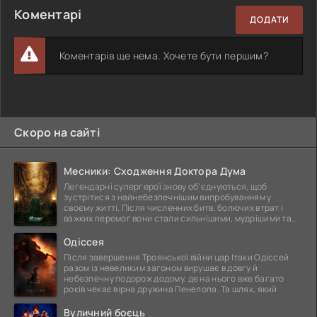
Коментарі
ДОДАТИ
Коментарів ще нема. Хочете бути першим?
Скоро на сайті
Месники: Сходження Доктора Дума
Легендарні супергерої знову об'єднуються, щоб
зустрітися з найнебезпечнішим випробуванням у
своєму житті. Після численних битв, болючих втрат і
важких перемог вони стали сильнішими, мудрішими та
ще
Одіссея
Після завершення Троянської війни цар Ітаки Одіссей
разом із невеликим загоном вирушає в довгу й
небезпечну подорож додому, де на нього вже багато
років чекає вірна дружина Пенелопа. Та шлях, який
Вуличний боєць