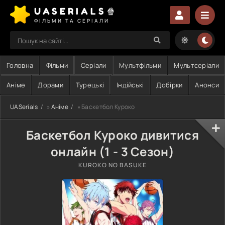
UASERIALS🍿
ФІЛЬМИ ТА СЕРІАЛИ
Головна
Фільми
Серіали
Мультфільми
Мультсеріали
Аніме
Дорами
Турецькі
Індійські
Добірки
Анонси
UASerials
»
Аніме
» Баскетбол Куроко
Баскетбол Куроко дивитися
онлайн (1 - 3 Сезон)
KUROKO NO BASUKE