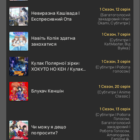
1 Сезон, 12 серія
Невиразна Кашівада І
(Багатоголосий
Експресивний Ота
закадровий | Inari
Okami, Субтитри)
1 Сезон, 7 серія
Навіть Копія здатна
(Субтитри |
закохатися
KatMaster, Від
Вуйка)
1 Сезон, 3 серія
Кулак Полярної зірки:
(Субтитри | Робота
ХОКУТО НО КЕН / Кулак
голосом)
Північної Зорі
1 Сезон, 20 серія
Блукач Кеншін
(Субтитри | Anime
Classic)
1 Сезон, 13 серія
(Субтитри | Робота
Голосом,
Багатоголосий
Чи можу я дещо
закадровий |
Робота Голосом,
попросити?
Amanogawa,
FanVoxUA,