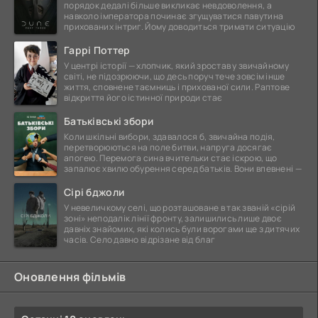
порядок дедалі більше викликає невдоволення, а
навколо імператора починає згущуватися павутина
прихованих інтриг. Йому доводиться тримати ситуацію
Гаррі Поттер
У центрі історії — хлопчик, який зростав у звичайному
світі, не підозрюючи, що десь поруч тече зовсім інше
життя, сповнене таємниць і прихованої сили. Раптове
відкриття його істинної природи стає
Батьківські збори
Коли шкільні вибори, здавалося б, звичайна подія,
перетворюються на поле битви, напруга досягає
апогею. Перемога сина вчительки стає іскрою, що
запалює хвилю обурення серед батьків. Вони впевнені —
Сірі бджоли
У невеличкому селі, що розташоване в так званій «сірій
зоні» неподалік лінії фронту, залишились лише двоє
давніх знайомих, які колись були ворогами ще з дитячих
часів. Село давно відрізане від благ
Оновлення фільмів