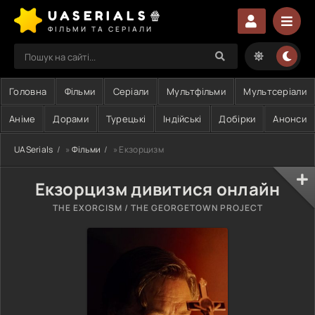
UASERIALS🍿
ФІЛЬМИ ТА СЕРІАЛИ
Головна
Фільми
Серіали
Мультфільми
Мультсеріали
Аніме
Дорами
Турецькі
Індійські
Добірки
Анонси
UASerials
»
Фільми
» Екзорцизм
Екзорцизм дивитися онлайн
THE EXORCISM / THE GEORGETOWN PROJECT