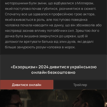
моторошними були зміни, що відбувалися з Міллером,
який поступово почав губитися, розчинятися в сюжеті.
Спочатку все це здавалося професійною грою актора,
який вживається в роль, але поступово поведінка
чоловіка почала наводити на думку, що він збожеволів або
насправді зазнав впливу потойбічних сил. Зрештою його
дочка була змушена звернутися до церкви, щоб їй
допомогли врятувати батька від злих духів, які дедалі
більше занурюють розум чоловіка в морок.
«Екзорцизм»
2024
дивитися українською
онлайн безкоштовно
Дивитися онлайн
Трейлер