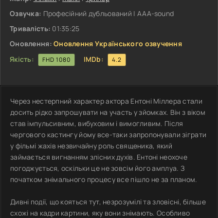
Озвучка:
Професійний дубльований | ААА-sound
Тривалість:
01:35:25
Оновлення:
Оновлення Українського озвучення
Якість:
IMDb:
FHD 1080
4.2
Через нестерпний характер актора Ентоні Міллера стали
досить рідко запрошувати на участь у зйомках. Він з віком
став імпульсивним, вибуховим і вимогливим. Після
чергового кастингу йому все-таки запропонували зіграти
у фільмі жахів незвичайну роль священика, який
займається вигнанням злісних духів. Ентоні неохоче
погоджується, оскільки це не зовсім його амплуа. З
початком знімального процесу все пішло не за планом.
Дивні події, що кояться тут, незрозумілі та зловісні, більше
схожі на кадри картини, яку вони знімають. Особливо