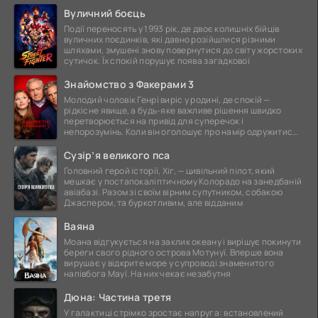
Вуличний боєць
Події переносять у 1993 рік, де двоє колишніх бійців
вуличних поєдинків, які давно розійшлися різними
шляхами, змушені знову повернутися до світу жорстоких
сутичок. Їх спокій порушує поява загадкової
Знайомство з Факерами 3
Молодий чоловік Генрі виріс у родині, де спокій —
рідкісне явище, а будь-яке важливе рішення швидко
перетворюється на привід для суперечок і
непорозумінь. Коли він оголошує про намір одружитися,
це
Сузір’я великого пса
Головний герой історії, Хіг, — цивільний пілот, який
мешкає у постапокаліптичному Колорадо на занедбаній
авіабазі. Разом зі своїм вірним супутником, собакою
Джаспером, та буркотливим, але відданим
Ваяна
Моана відгукується на заклик океану і вирішує покинути
береги свого рідного острова Мотунуї. Вперше вона
вирушає у відкрите море у супроводі знаменитого
напівбога Мауї. На них чекає незабутня
Дюна: Частина третя
У галактиці стрімко зростає напруга: встановлений