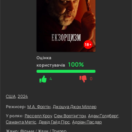
18+
Оцінка
100%
користувачів
4
0
США
,
2024
Режисер:
М.А. Фортін
,
Джошуа Джон Міллер
У ролях:
Расселл Кроу
,
Сем Вортінґтон
,
Адам Ґолдберґ
,
Саманта Метіс
,
Девід Гайд Пірс
,
Адріан Пасдар
Жанр:
Фільми
/
Жахи
/
Трилер