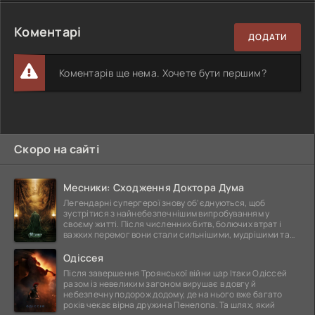
Коментарі
ДОДАТИ
Коментарів ще нема. Хочете бути першим?
Скоро на сайті
Месники: Сходження Доктора Дума
Легендарні супергерої знову об'єднуються, щоб
зустрітися з найнебезпечнішим випробуванням у
своєму житті. Після численних битв, болючих втрат і
важких перемог вони стали сильнішими, мудрішими та
ще
Одіссея
Після завершення Троянської війни цар Ітаки Одіссей
разом із невеликим загоном вирушає в довгу й
небезпечну подорож додому, де на нього вже багато
років чекає вірна дружина Пенелопа. Та шлях, який