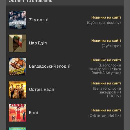
Останні 10 оновлень
Новинка на сайті
71 у вогні
(Субтитри | destiny)
Новинка на сайті
Цар Едіп
(Субтитри)
Новинка на сайті
(Двоголосий
Багдадський злодій
закадровий | Slava
Radyk & Artymko)
Новинка на сайті
(Багатоголосий
Острів надії
закадровий |
НЛО.TV)
Новинка на сайті
Енні
(Субтитри | Netflix)