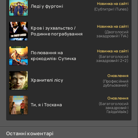
Новинка на сайті
Леді у фургоні
(Субтитри | iTunes)
Новинка на сайті
Кров і зухвальство /
(Двоголосий
Родинне пограбування
закадровий | TV4)
Новинка на сайті
Полювання на
(Багатоголосий
крокодилів: Сутичка
закадровий | 2+2)
Оновлення
Хранителі лісу
(Професійний
дубльований)
Оновлення
(Багатоголосий
Ти, я і Тоскана
закадровий |
ГайдаМайк)
Останні коментарі