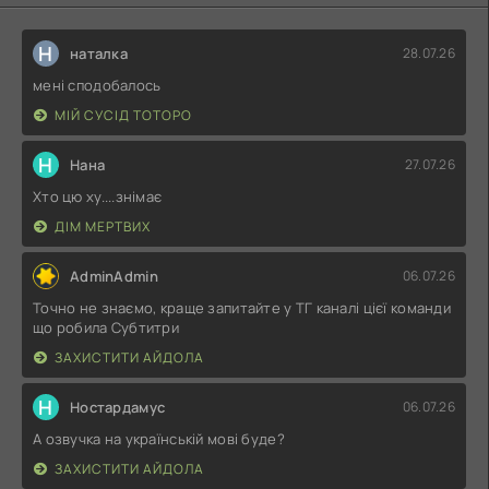
Н
наталка
28.07.26
мені сподобалось
МІЙ СУСІД ТОТОРО
Н
Нана
27.07.26
Хто цю ху....знімає
ДІМ МЕРТВИХ
AdminAdmin
06.07.26
Точно не знаємо, краще запитайте у ТГ каналі цієї команди
що робила Субтитри
ЗАХИСТИТИ АЙДОЛА
Н
Ностардамус
06.07.26
А озвучка на українській мові буде?
ЗАХИСТИТИ АЙДОЛА