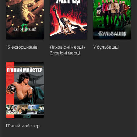
13 екзорцизмів
Лиховісні мерці /
У бульбашці
Зловісні мерці
П'яний майстер