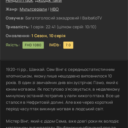
Рендолл Парк
,
Джордж Такеї
Жанр:
Мультсеріали
/
HBO
Озвучка:
Багатоголосий закадровий | BaibaKoTV
Тривалість:
1 серія: 22:41 (цілком серій: 10/10)
Оновлення:
1 Сезон, 10 серія
Якість:
IMDb:
FHD 1080
7.0
1920-ті рр., Шанхай. Сем Вінг є середньостатистичним
хлопчиськом, якому лише нещодавно виповнилося 10
років. В один зі звичайних днів він зустрічає Гізмо, який є
юним могваєм. Як поступово з'ясовується, в недалекому
минулому останній потрапив у лапи хижого птаха. Все це
сталося в Нефритовій долині. Але вже через короткий
період часу птах викинув могвая в людський світ.
Містер Вінг, який є дідом Сема, вже довгі роки як володіє
магазином антикваріату. Він блискуче обізнаний про те,