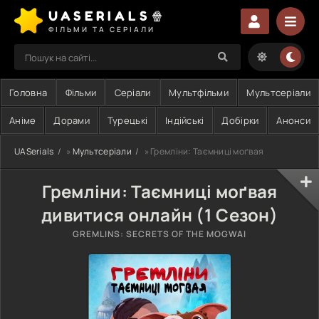
UASERIALS🍿
ФІЛЬМИ ТА СЕРІАЛИ
Головна
Фільми
Серіали
Мультфільми
Мультсеріали
Аніме
Дорами
Турецькі
Індійські
Добірки
Анонси
UASerials
»
Мультсеріали
» Гремліни: Таємниці моґвая
Гремліни: Таємниці моґвая
дивитися онлайн (1 Сезон)
GREMLINS: SECRETS OF THE MOGWAI