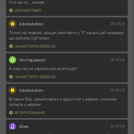
Хто цю ху....знімає
ДІМ МЕРТВИХ
AdminAdmin
06.07.26
Точно не знаємо, краще запитайте у ТГ каналі цієї команди
що робила Субтитри
ЗАХИСТИТИ АЙДОЛА
Н
Ностардамус
06.07.26
А озвучка на українській мові буде?
ЗАХИСТИТИ АЙДОЛА
AdminAdmin
05.07.26
Вітаємо Вас, даний серіал є відсутній у мережі, оскільки
записів у мережі
ВІТЕР КОХАННЯ
Д
Діма
04.07.26