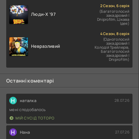
2 Сезон, 6 серія
(Багатоголосий
Люди-X '97
закадровий |
Dniprofilm, Цікава
Ідея)
4 Сезон, 8 серія
(Одноголосий
закадровий |
Невразливий
Колодій Трейлерів,
Багатоголосий
закадровий |
DniproFilm)
Останні коментарі
Н
наталка
28.07.26
мені сподобалось
МІЙ СУСІД ТОТОРО
Н
Нана
27.07.26