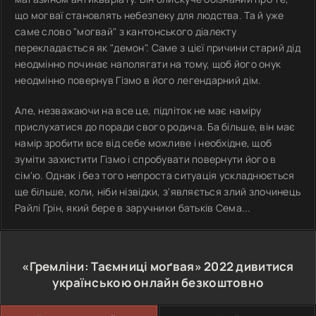
що могваї становлять небезпеку для людства. Та й уже
саме слово "могвай" з кантонського діалекту
перекладається як "демон". Саме з цієї причини старий дід
неодмінно починає наполягати на тому, щоб його онук
неодмінно повернув Гізмо в його легендарний дім.
Але, незважаючи на все це, підліток не має наміру
прислухатися до поради свого родича. Ба більше, він має
намір зробити все від себе можливе і необхідне, щоб
зуміти захистити Гізмо і спробувати повернути його в
сім'ю. Однак і без того непроста ситуація ускладнюється
ще більше, коли, ніби нізвідки, з'являється злий злочинець
Райлі Грін, який бере в заручники батьків Сема...
«Гремліни: Таємниці моґвая»
2022
дивитися
українською онлайн безкоштовно