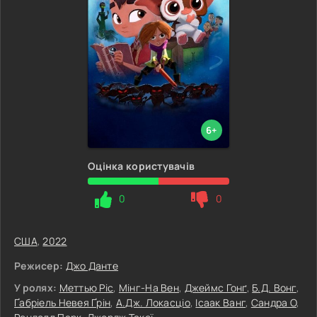
6+
Оцінка користувачів
0
0
США
,
2022
Режисер:
Джо Данте
У ролях:
Меттью Ріс
,
Мінг-На Вен
,
Джеймс Гонґ
,
Б.Д. Вонг
,
Ґабріель Невея Ґрін
,
А.Дж. Локасціо
,
Ісаак Ванг
,
Сандра О
,