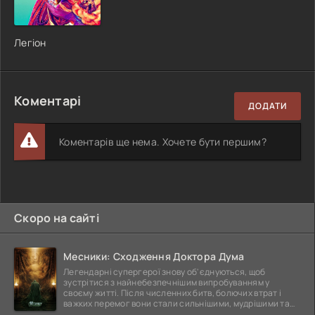
Легіон
Коментарі
ДОДАТИ
Коментарів ще нема. Хочете бути першим?
Скоро на сайті
Месники: Сходження Доктора Дума
Легендарні супергерої знову об'єднуються, щоб
зустрітися з найнебезпечнішим випробуванням у
своєму житті. Після численних битв, болючих втрат і
важких перемог вони стали сильнішими, мудрішими та
ще