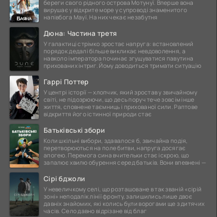
береги свого рідного острова Мотунуї. Вперше вона
вирушає у відкрите море у супроводі знаменитого
напівбога Мауї. На них чекає незабутня
Дюна: Частина третя
У галактиці стрімко зростає напруга: встановлений
порядок дедалі більше викликає невдоволення, а
навколо імператора починає згущуватися павутина
прихованих інтриг. Йому доводиться тримати ситуацію
Гаррі Поттер
У центрі історії — хлопчик, який зростав у звичайному
світі, не підозрюючи, що десь поруч тече зовсім інше
життя, сповнене таємниць і прихованої сили. Раптове
відкриття його істинної природи стає
Батьківські збори
Коли шкільні вибори, здавалося б, звичайна подія,
перетворюються на поле битви, напруга досягає
апогею. Перемога сина вчительки стає іскрою, що
запалює хвилю обурення серед батьків. Вони впевнені —
Сірі бджоли
У невеличкому селі, що розташоване в так званій «сірій
зоні» неподалік лінії фронту, залишились лише двоє
давніх знайомих, які колись були ворогами ще з дитячих
часів. Село давно відрізане від благ