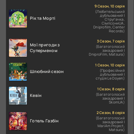
9 Сезон, 10 серія
(Любительський
дубльований |
Рік та Морті
Струґачка,
СімпсониUA,
Dniprofilm, Center
Records)
3 Сезон, 7 серія
Мої пригоди з
(Багатоголосий
Суперменом
закадровий |
DniproFilm, Matsura)
1 Сезон, 10 серія
(Професійний
Шлюбний сезон
дубльований |
студія Le Doyen)
1 Сезон, 8 серія
(Багатоголосий
Кевін
закадровий |
SkomUA)
2 Сезон, 8 серія
(Багатоголосий
Готель Газбін
закадровий |
MariAm Project,
Matsura)