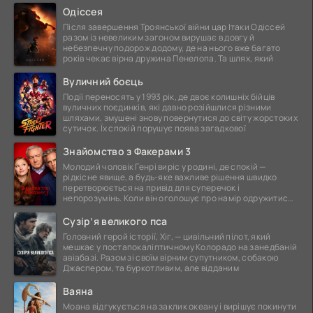
Одіссея
Після завершення Троянської війни цар Ітаки Одіссей
разом із невеликим загоном вирушає в довгу й
небезпечну подорож додому, де на нього вже багато
років чекає вірна дружина Пенелопа. Та шлях, який
Вуличний боєць
Події переносять у 1993 рік, де двоє колишніх бійців
вуличних поєдинків, які давно розійшлися різними
шляхами, змушені знову повернутися до світу жорстоких
сутичок. Їх спокій порушує поява загадкової
Знайомство з Факерами 3
Молодий чоловік Генрі виріс у родині, де спокій —
рідкісне явище, а будь-яке важливе рішення швидко
перетворюється на привід для суперечок і
непорозумінь. Коли він оголошує про намір одружитися,
це
Сузір’я великого пса
Головний герой історії, Хіг, — цивільний пілот, який
мешкає у постапокаліптичному Колорадо на занедбаній
авіабазі. Разом зі своїм вірним супутником, собакою
Джаспером, та буркотливим, але відданим
Ваяна
Моана відгукується на заклик океану і вирішує покинути