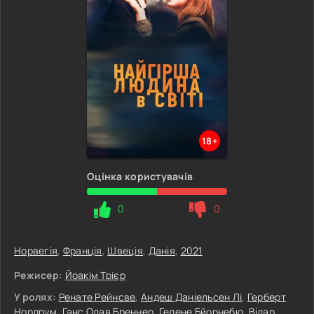
18+
Оцінка користувачів
0
0
Норвегія
,
Франція
,
Швеція
,
Данія
,
2021
Режисер:
Йоакім Трієр
У ролях:
Ренате Рейнсве
,
Андеш Даніельсен Лі
,
Герберт
Нордрум
,
Ганс Олав Бреннер
,
Гелене Бйорнебю
,
Відар