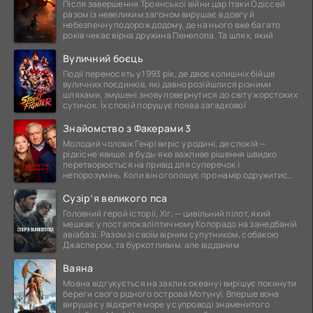
Після завершення Троянської війни цар Ітаки Одіссей
разом із невеликим загоном вирушає в довгу й
небезпечну подорож додому, де на нього вже багато
років чекає вірна дружина Пенелопа. Та шлях, який
Вуличний боєць
Події переносять у 1993 рік, де двоє колишніх бійців
вуличних поєдинків, які давно розійшлися різними
шляхами, змушені знову повернутися до світу жорстоких
сутичок. Їх спокій порушує поява загадкової
Знайомство з Факерами 3
Молодий чоловік Генрі виріс у родині, де спокій —
рідкісне явище, а будь-яке важливе рішення швидко
перетворюється на привід для суперечок і
непорозумінь. Коли він оголошує про намір одружитися,
це
Сузір’я великого пса
Головний герой історії, Хіг, — цивільний пілот, який
мешкає у постапокаліптичному Колорадо на занедбаній
авіабазі. Разом зі своїм вірним супутником, собакою
Джаспером, та буркотливим, але відданим
Ваяна
Моана відгукується на заклик океану і вирішує покинути
береги свого рідного острова Мотунуї. Вперше вона
вирушає у відкрите море у супроводі знаменитого