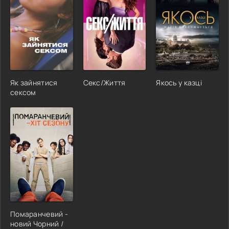
Як зайнятися
Секс/Життя
Якось у казці
сексом
Помаранчевий -
новий Чорний /