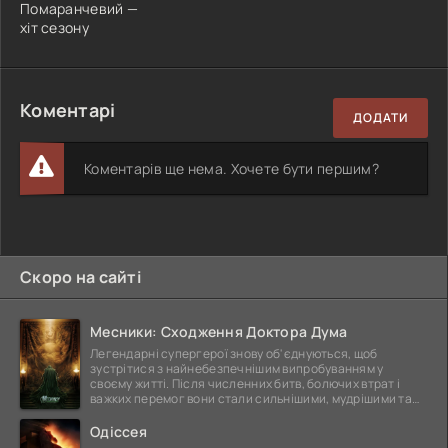
Помаранчевий —
хіт сезону
Коментарі
ДОДАТИ
Коментарів ще нема. Хочете бути першим?
Скоро на сайті
Месники: Сходження Доктора Дума
Легендарні супергерої знову об'єднуються, щоб
зустрітися з найнебезпечнішим випробуванням у
своєму житті. Після численних битв, болючих втрат і
важких перемог вони стали сильнішими, мудрішими та
ще
Одіссея