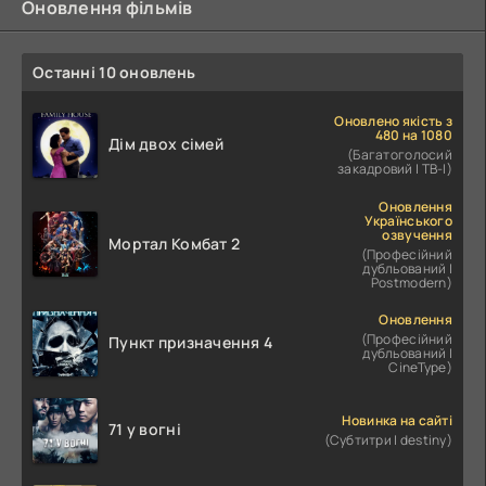
Оновлення фільмів
Останні 10 оновлень
Оновлено якість з
480 на 1080
Дім двох сімей
(Багатоголосий
закадровий | ТВ-І)
Оновлення
Українського
озвучення
Мортал Комбат 2
(Професійний
дубльований |
Postmodern)
Оновлення
(Професійний
Пункт призначення 4
дубльований |
CineType)
Новинка на сайті
71 у вогні
(Субтитри | destiny)