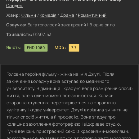
Сандем
Жанр:
Фільми
/
Комедія
/
Драма
/
Романтичний
Озвучка:
Багатоголосий закадровий | В одне рило
Тривалість:
02:07:53
Якість:
IMDb:
FHD 1080
7.7
Головна героїня фільму - жінка на ім'я Джулі. Після
закінчення коледжу вона вступає до медичного
університету. Відмінниця і красуня веде розмірений спосіб
життя, але в один момент все змінюється. Колись
старанна студентка перетворюється на справжню
хуліганку і кидає університет. Джулі вирішила змінити не
тільки спосіб життя, а й професію. Вона згадує про
колишнє захоплення фотографією і відкриває студію.
Гучні вечірки, пристрасний секс із красенями-моделями,
алкоголь - усе це закінчується з появою в житті молодого