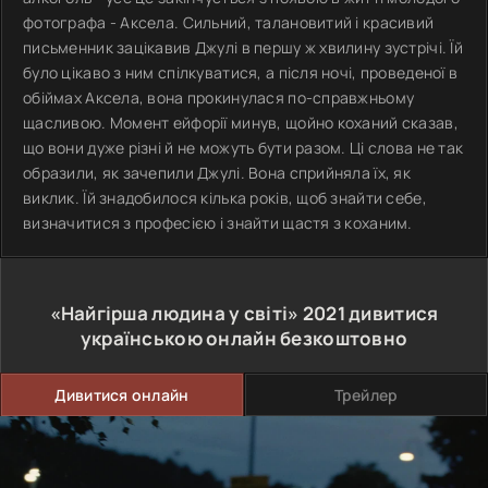
фотографа - Аксела. Сильний, талановитий і красивий
письменник зацікавив Джулі в першу ж хвилину зустрічі. Їй
було цікаво з ним спілкуватися, а після ночі, проведеної в
обіймах Аксела, вона прокинулася по-справжньому
щасливою. Момент ейфорії минув, щойно коханий сказав,
що вони дуже різні й не можуть бути разом. Ці слова не так
образили, як зачепили Джулі. Вона сприйняла їх, як
виклик. Їй знадобилося кілька років, щоб знайти себе,
визначитися з професією і знайти щастя з коханим.
«Найгірша людина у світі»
2021
дивитися
українською онлайн безкоштовно
Дивитися онлайн
Трейлер