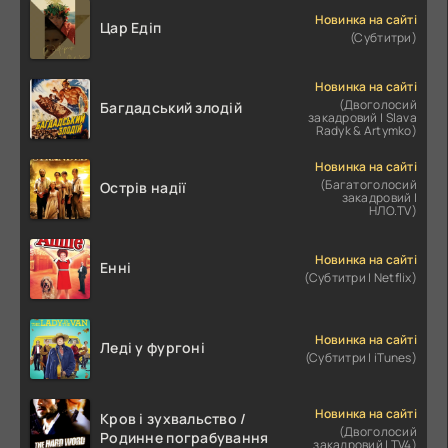
Новинка на сайті
Цар Едіп
(Субтитри)
Новинка на сайті
(Двоголосий
Багдадський злодій
закадровий | Slava
Radyk & Artymko)
Новинка на сайті
(Багатоголосий
Острів надії
закадровий |
НЛО.TV)
Новинка на сайті
Енні
(Субтитри | Netflix)
Новинка на сайті
Леді у фургоні
(Субтитри | iTunes)
Новинка на сайті
Кров і зухвальство /
(Двоголосий
Родинне пограбування
закадровий | TV4)