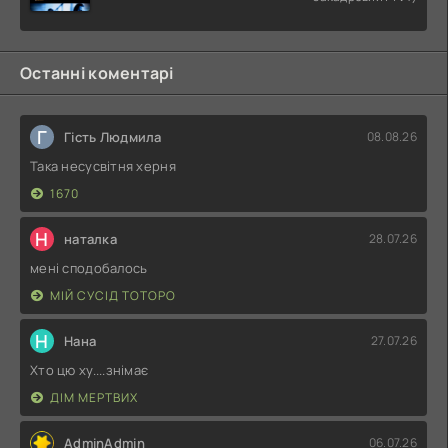
Останні коментарі
Г
Гість Людмила
08.08.26
Така несусвітня херня
1670
Н
наталка
28.07.26
мені сподобалось
МІЙ СУСІД ТОТОРО
Н
Нана
27.07.26
Хто цю ху....знімає
ДІМ МЕРТВИХ
AdminAdmin
06.07.26