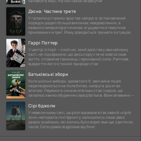
напівбога Мауї. На них чекає незабутня
Дюна: Частина третя
У галактиці стрімко зростає напруга: встановлений
порядок дедалі більше викликає невдоволення, а
навколо імператора починає згущуватися павутина
прихованих інтриг. Йому доводиться тримати ситуацію
Гаррі Поттер
У центрі історії — хлопчик, який зростав у звичайному
світі, не підозрюючи, що десь поруч тече зовсім інше
життя, сповнене таємниць і прихованої сили. Раптове
відкриття його істинної природи стає
Батьківські збори
Коли шкільні вибори, здавалося б, звичайна подія,
перетворюються на поле битви, напруга досягає
апогею. Перемога сина вчительки стає іскрою, що
запалює хвилю обурення серед батьків. Вони впевнені —
Сірі бджоли
У невеличкому селі, що розташоване в так званій «сірій
зоні» неподалік лінії фронту, залишились лише двоє
давніх знайомих, які колись були ворогами ще з дитячих
часів. Село давно відрізане від благ