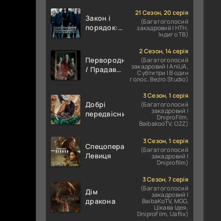
21 Сезон, 20 серія
Закон і
(Багатоголосий
порядок:
закадровий | НТН,
Індиго ТВ)
Спеціальний
корпус
2 Сезон, 14 серія
Первородні
(Багатоголосий
закадровий | AniUA,
/ Прадавні
Субтитри | В один
/
голос, Bezro Studio)
Першонародженні
3 Сезон, 1 серія
Добрі
(Багатоголосий
закадровий |
передвісники
DniproFilm,
BaibakooTV, OZZ)
3 Сезон, 1 серія
Спецоперації:
(Багатоголосий
Левиця
закадровий |
Dniprofilm)
3 Сезон, 7 серія
(Багатоголосий
Дім
закадровий |
дракона
BaibaKoTV, MGG,
Цікава Ідея,
DniproFilm, Uaflix)