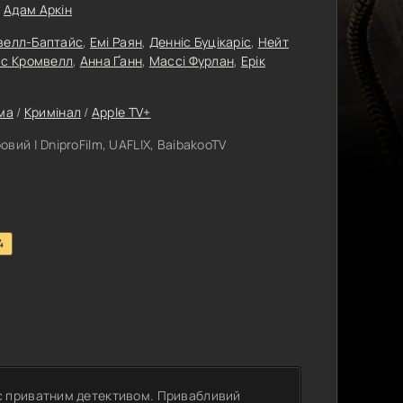
,
Адам Аркін
авелл-Баптайс
,
Емі Раян
,
Денніс Буцікаріс
,
Нейт
с Кромвелл
,
Анна Ґанн
,
Массі Фурлан
,
Ерік
ма
/
Кримінал
/
Apple TV+
вий | DniproFilm, UAFLIX, BaibakooTV
4
є приватним детективом. Привабливий