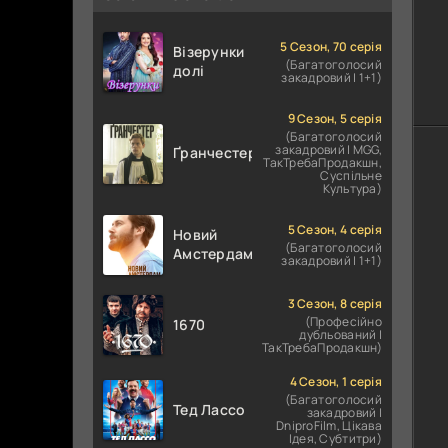
5 Сезон, 70 серія
Візерунки
(Багатоголосий
долі
закадровий | 1+1)
9 Сезон, 5 серія
(Багатоголосий
закадровий | MGG,
Ґранчестер
ТакТребаПродакшн,
Суспільне
Культура)
5 Сезон, 4 серія
Новий
(Багатоголосий
Амстердам
закадровий | 1+1)
3 Сезон, 8 серія
(Професійно
1670
дубльований |
ТакТребаПродакшн)
4 Сезон, 1 серія
(Багатоголосий
Тед Лассо
закадровий |
DniproFilm, Цікава
Ідея, Субтитри)