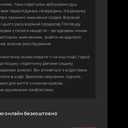
іччями, тому порятунок заблукалих душ
ами переслідувань і викрадень. На рахунку
 про таємничі зникнення людей. Високий
 і цього разу відомий продюсер Голлівуду
 родині сталося нещастя - загадковим чином
ї раптовим зникненням, знайти не вдалося.
нає власне розслідування.
алітично осмислювати ті чи інші події, герой
ди пошуку і порятунку дівчини сищику
 родиною зниклої. Він зіткнеться з жорстоким
елети в шафі. Брехливі свідчення, підкупи,
зики для життя з кожним кроком
іми душевними конфліктами.
ою онлайн безкоштовно