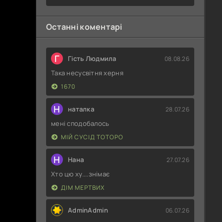
Останні коментарі
Г
Гість Людмила
08.08.26
Така несусвітня херня
1670
Н
наталка
28.07.26
мені сподобалось
МІЙ СУСІД ТОТОРО
Н
Нана
27.07.26
Хто цю ху....знімає
ДІМ МЕРТВИХ
AdminAdmin
06.07.26