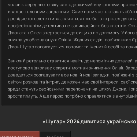
чоловік середнього віку сам одержимий внутрішніми протир
вважає головним завданням. Саме вони часто стають об'єкт
досвідченого детектива значиться вже багато розслідувань
професіоналізм детектива не залишає його без клієнтів. Ось
Джонатан Сігел звертається до сищика по допомогу. У його
зникла улюблена онука Олівія. Жодних слідів, пов'язаних з ї
Джон Шугар погоджується допомогти іменитій особі та почи
Звиклий ретельно ставитися навіть до непомітних деталей, ан
поступово відкриває секретні мотиви зникнення Олівії. Зара
доведеться розгадувати все нові й нові загадки, пов'язані з
світом розкоші та інтриг, де кожен має свої інтереси, свої ск
зради стануть серйозними перепонами на шляху Джона, і ри
зростатимуть. А ще герою потрібно справлятися з внутрішн
«Шуґар»
2024
дивитися українськ