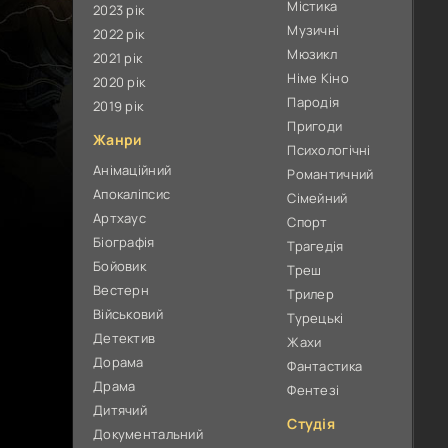
Містика
2023 рік
Музичні
2022 рік
Мюзикл
2021 рік
Німе Кіно
2020 рік
Пародія
2019 рік
Пригоди
Жанри
Психологічні
Анімаційний
Романтичний
Апокаліпсис
Сімейний
Артхаус
Спорт
Біографія
Трагедія
Бойовик
Треш
Вестерн
Трилер
Військовий
Турецькі
Детектив
Жахи
Дорама
Фантастика
Драма
Фентезі
Дитячий
Студія
Документальний