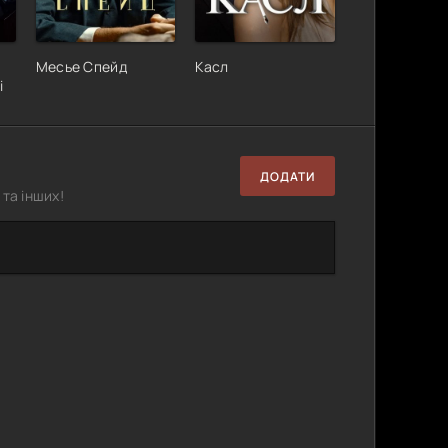
Месье Спейд
Касл
і
ДОДАТИ
та інших!