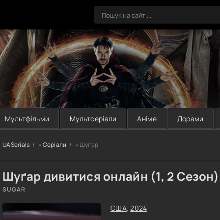
Мультфільми
Мультсеріали
Аніме
Дорами
UASerials
»
Серіали
» Шуґар
Шуґар дивитися онлайн (1, 2 Сезон)
SUGAR
США
,
2024