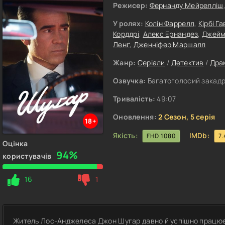
Режисер:
Фернанду Мейрелліш
У ролях:
Колін Фаррелл
,
Кірбі Г
Корддрі
,
Алекс Ернандез
,
Джейм
Ленґ
,
Дженніфер Маршалл
Жанр:
Серіали
/
Детектив
/
Дра
Озвучка:
Багатоголосий закадро
Тривалість:
49:07
Оновлення:
2 Сезон, 5 серія
18+
Якість:
IMDb:
FHD 1080
7.
Оцінка
94%
користувачів
16
1
Житель Лос-Анджелеса Джон Шугар давно й успішно працю