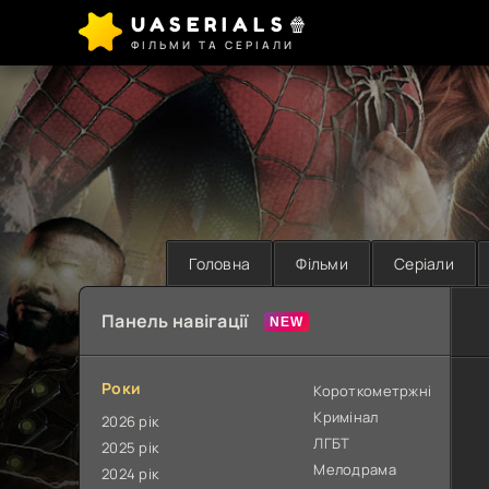
UASERIALS🍿
ФІЛЬМИ ТА СЕРІАЛИ
Головна
Фільми
Серіали
Панель навігації
Роки
Короткометржні
Кримінал
2026 рік
ЛГБТ
2025 рік
Мелодрама
2024 рік