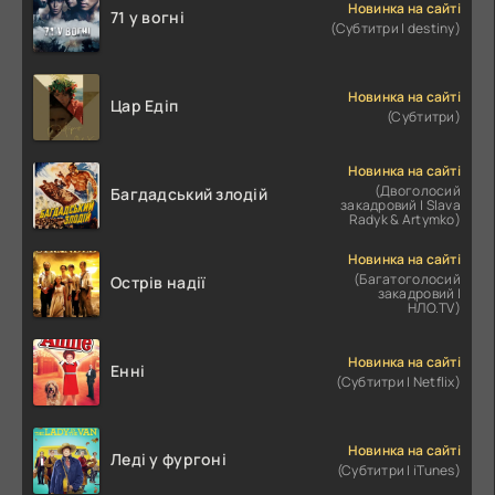
Новинка на сайті
71 у вогні
(Субтитри | destiny)
Новинка на сайті
Цар Едіп
(Субтитри)
Новинка на сайті
(Двоголосий
Багдадський злодій
закадровий | Slava
Radyk & Artymko)
Новинка на сайті
(Багатоголосий
Острів надії
закадровий |
НЛО.TV)
Новинка на сайті
Енні
(Субтитри | Netflix)
Новинка на сайті
Леді у фургоні
(Субтитри | iTunes)