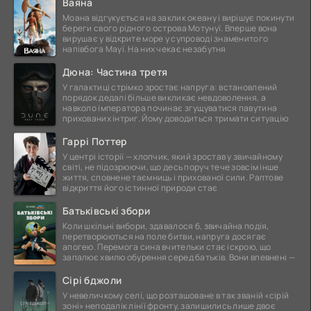
Ваяна
Моана відгукується на заклик океану і вирішує покинути
береги свого рідного острова Мотунуї. Вперше вона
вирушає у відкрите море у супроводі знаменитого
напівбога Мауї. На них чекає незабутня
Дюна: Частина третя
У галактиці стрімко зростає напруга: встановлений
порядок дедалі більше викликає невдоволення, а
навколо імператора починає згущуватися павутина
прихованих інтриг. Йому доводиться тримати ситуацію
Гаррі Поттер
У центрі історії — хлопчик, який зростав у звичайному
світі, не підозрюючи, що десь поруч тече зовсім інше
життя, сповнене таємниць і прихованої сили. Раптове
відкриття його істинної природи стає
Батьківські збори
Коли шкільні вибори, здавалося б, звичайна подія,
перетворюються на поле битви, напруга досягає
апогею. Перемога сина вчительки стає іскрою, що
запалює хвилю обурення серед батьків. Вони впевнені —
Сірі бджоли
У невеличкому селі, що розташоване в так званій «сірій
зоні» неподалік лінії фронту, залишились лише двоє