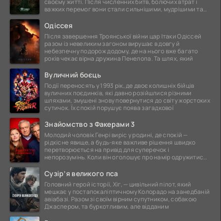
своєму житті. Після численних битв, болючих втрат і
важких перемог вони стали сильнішими, мудрішими та
ще
Одіссея
Після завершення Троянської війни цар Ітаки Одіссей
разом із невеликим загоном вирушає в довгу й
небезпечну подорож додому, де на нього вже багато
років чекає вірна дружина Пенелопа. Та шлях, який
Вуличний боєць
Події переносять у 1993 рік, де двоє колишніх бійців
вуличних поєдинків, які давно розійшлися різними
шляхами, змушені знову повернутися до світу жорстоких
сутичок. Їх спокій порушує поява загадкової
Знайомство з Факерами 3
Молодий чоловік Генрі виріс у родині, де спокій —
рідкісне явище, а будь-яке важливе рішення швидко
перетворюється на привід для суперечок і
непорозумінь. Коли він оголошує про намір одружитися,
це
Сузір’я великого пса
Головний герой історії, Хіг, — цивільний пілот, який
мешкає у постапокаліптичному Колорадо на занедбаній
авіабазі. Разом зі своїм вірним супутником, собакою
Джаспером, та буркотливим, але відданим