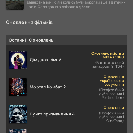
давніх знайомих, які колись були ворогами ще з дитячих
часів. Село давно відрізане від благ
Оновлення фільмів
Останні 10 оновлень
Оновлено якість з
480 на 1080
Дім двох сімей
(Багатоголосий
закадровий | ТВ-І)
Оновлення
Українського
озвучення
Мортал Комбат 2
(Професійний
дубльований |
Postmodern)
Оновлення
(Професійний
Пункт призначення 4
дубльований |
CineType)