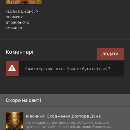
Індіана Джонс: У
пошуках
втраченого
ковчега
Коментарі
ДОДАТИ
Коментарів ще нема. Хочете бути першим?
Скоро на сайті
Месники: Сходження Доктора Дума
Легендарні супергерої знову об'єднуються, щоб
зустрітися з найнебезпечнішим випробуванням у