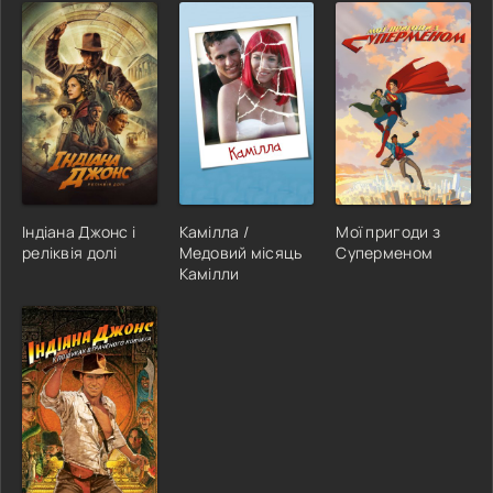
Індіана Джонс і
Камілла /
Мої пригоди з
реліквія долі
Медовий місяць
Суперменом
Камілли