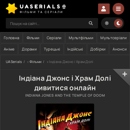
UASERIALS🍿
ФІЛЬМИ ТА СЕРІАЛИ
Головна
Фільми
Серіали
Мультфільми
Мультсеріали
Аніме
Дорами
Турецькі
Індійські
Добірки
Анонси
UASerials
»
Фільми
» Індіана Джонс і Храм Долі
Індіана Джонс і Храм Долі
дивитися онлайн
INDIANA JONES AND THE TEMPLE OF DOOM