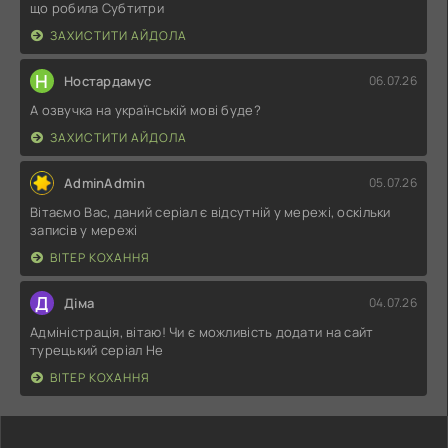
що робила Субтитри
ЗАХИСТИТИ АЙДОЛА
Н
Ностардамус
06.07.26
А озвучка на українській мові буде?
ЗАХИСТИТИ АЙДОЛА
AdminAdmin
05.07.26
Вітаємо Вас, даний серіал є відсутній у мережі, оскільки
записів у мережі
ВІТЕР КОХАННЯ
Д
Діма
04.07.26
Адміністрація, вітаю! Чи є можливість додати на сайт
турецький серіал Не
ВІТЕР КОХАННЯ