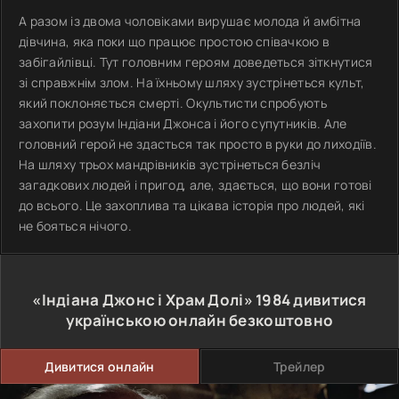
А разом із двома чоловіками вирушає молода й амбітна
дівчина, яка поки що працює простою співачкою в
забігайлівці. Тут головним героям доведеться зіткнутися
зі справжнім злом. На їхньому шляху зустрінеться культ,
який поклоняється смерті. Окультисти спробують
захопити розум Індіани Джонса і його супутників. Але
головний герой не здасться так просто в руки до лиходіїв.
На шляху трьох мандрівників зустрінеться безліч
загадкових людей і пригод, але, здається, що вони готові
до всього. Це захоплива та цікава історія про людей, які
не бояться нічого.
«Індіана Джонс і Храм Долі»
1984
дивитися
українською онлайн безкоштовно
Дивитися онлайн
Трейлер