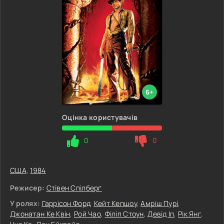
6+
Оцінка користувачів
0
0
США
,
1984
Режисер:
Стівен Спілберґ
У ролях:
Гаррісон Форд
,
Кейт Кепшоу
,
Амріш Пурі
,
Джонатан Ке Квін
,
Рой Чао
,
Філіп Стоун
,
Девід Іп
,
Рік Янг
,