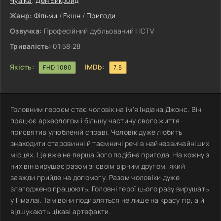
Чуа Ка
,
Ден Ейкройд
Жанр:
Фільми
/
Екшн
/
Пригоди
Озвучка:
Професійний дубльований | ICTV
Тривалість:
01:58:28
Якість:
IMDb:
FHD 1080
7.5
Головним героєм стає чоловік на ім'я Індіана Джонс. Він
працює археологом і більшу частину свого життя
присвятив улюбленій справі. Чоловік дуже любить
знаходити старовинні й таємничі речі в найнезвичайніших
місцях. Це вже не перша його подібна пригода. На кожну з
них він вирушає разом зі своїм вірним другом, який
завжди прийде на допомогу. Разом чоловіки дуже
злагоджено працюють. Головні герої цього разу вирушать
у Гімалаї. Там вони подивляться не лише на красу гір, а й
відшукають цікаві артефакти.