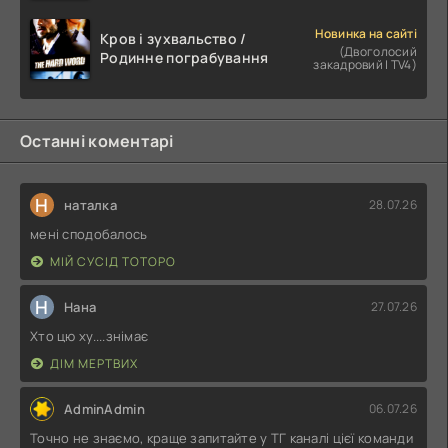
Новинка на сайті
Кров і зухвальство /
(Двоголосий
Родинне пограбування
закадровий | TV4)
Останні коментарі
Н
наталка
28.07.26
мені сподобалось
МІЙ СУСІД ТОТОРО
Н
Нана
27.07.26
Хто цю ху....знімає
ДІМ МЕРТВИХ
AdminAdmin
06.07.26
Точно не знаємо, краще запитайте у ТГ каналі цієї команди