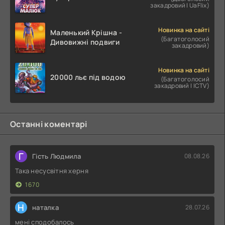
закадровий | UaFlix)
Новинка на сайті
Маленький Крішна -
(Багатоголосий
Дивовижні подвиги
закадровий)
Новинка на сайті
20000 льє під водою
(Багатоголосий
закадровий | ICTV)
Останні коментарі
Г
Гість Людмила
08.08.26
Така несусвітня херня
1670
Н
наталка
28.07.26
мені сподобалось