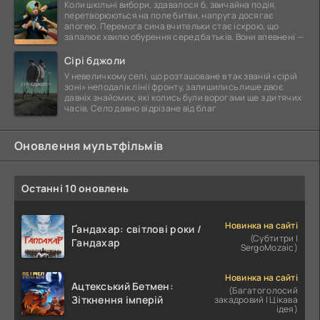
Коли шкільні вибори, здавалося б, звичайна подія,
перетворюються на поле битви, напруга досягає
апогею. Перемога сина вчительки стає іскрою, що
запалює хвилю обурення серед батьків. Вони впевнені —
Сірі бджоли
У невеличкому селі, що розташоване в так званій «сірій
зоні» неподалік лінії фронту, залишились лише двоє
давніх знайомих, які колись були ворогами ще з дитячих
часів. Село давно відрізане від благ
Оновлення мультфільмів
Останні 10 оновлень
Новинка на сайті
Ґандахар: світлові роки /
(Субтитри |
Гандахар
SergoMozaic)
Новинка на сайті
Ацтекський Бетмен:
(Багатоголосий
Зіткнення імперій
закадровий | Цікава
ідея)