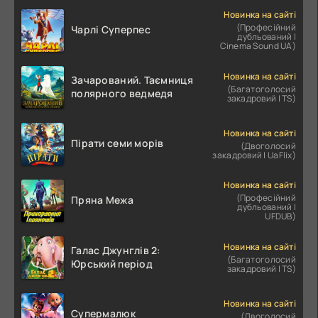
Новинка на сайті
(Професійний
Чарлі Суперпес
дубльований |
Cinema Sound UA)
Новинка на сайті
Зачарований. Таємниця
(Багатоголосий
полярного ведмедя
закадровий | TS)
Новинка на сайті
Пірати семи морів
(Двоголосий
закадровий | UaFlix)
Новинка на сайті
(Професійний
Пряна Межа
дубльований |
UFDUB)
Новинка на сайті
Галас Джунглів 2:
(Багатоголосий
Юрський період
закадровий | TS)
Новинка на сайті
Супермалюк
(Двоголосий