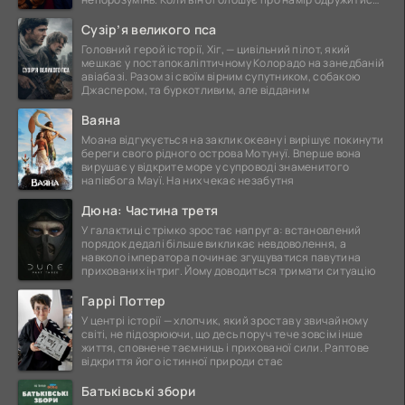
це
Сузір’я великого пса
Головний герой історії, Хіг, — цивільний пілот, який
мешкає у постапокаліптичному Колорадо на занедбаній
авіабазі. Разом зі своїм вірним супутником, собакою
Джаспером, та буркотливим, але відданим
Ваяна
Моана відгукується на заклик океану і вирішує покинути
береги свого рідного острова Мотунуї. Вперше вона
вирушає у відкрите море у супроводі знаменитого
напівбога Мауї. На них чекає незабутня
Дюна: Частина третя
У галактиці стрімко зростає напруга: встановлений
порядок дедалі більше викликає невдоволення, а
навколо імператора починає згущуватися павутина
прихованих інтриг. Йому доводиться тримати ситуацію
Гаррі Поттер
У центрі історії — хлопчик, який зростав у звичайному
світі, не підозрюючи, що десь поруч тече зовсім інше
життя, сповнене таємниць і прихованої сили. Раптове
відкриття його істинної природи стає
Батьківські збори