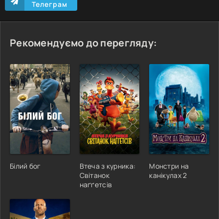
Телеграм
Рекомендуємо до перегляду:
Білий бог
Втеча з курника:
Монстри на
Світанок
канікулах 2
наґґетсів