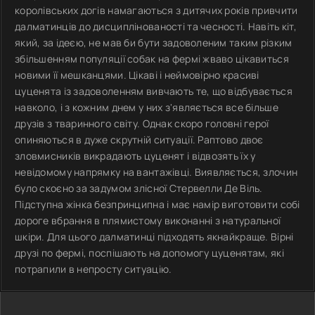
королівських догів намагаються з дитячих років привчити
далматинців до дисциплінованості та чесності. Навіть кіт,
який, за ідеєю, не мав би бути задоволеним таким різким
збільшенням популяції собак на фермі жваво цікавиться
новими її мешканцями. Цікаві і неймовірно красиві
цуценята із задоволенням вивчають те, що відбувається
навколо, і з кожним днем у них з'являється все більше
друзів з тваринного світу. Однак скоро головні герої
опиняються в дуже скрутній ситуації. Раптово двоє
зловмисників викрадають цуценят і відвозять їх у
невідомому напрямку на вантажівці. Виявляється, злочин
було скоєно за задумом злісної Стервелли Де Віль.
Підступна жінка безпринципна і має намір виготовити собі
дороге вбрання в плямистому виконанні з натуральної
шкіри. Для цього далматинці підходять якнайкраще. Вірні
друзі по фермі, поспішають на допомогу цуценятам, які
потрапили в непросту ситуацію.