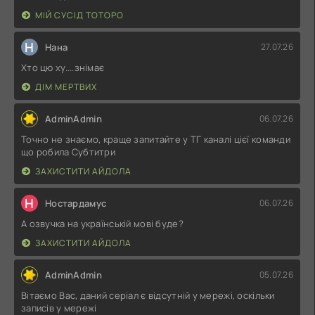
МІЙ СУСІД ТОТОРО
Н
Нана
27.07.26
Хто цю ху....знімає
ДІМ МЕРТВИХ
AdminAdmin
06.07.26
Точно не знаємо, краще запитайте у ТГ каналі цієї команди
що робила Субтитри
ЗАХИСТИТИ АЙДОЛА
Н
Ностардамус
06.07.26
А озвучка на українській мові буде?
ЗАХИСТИТИ АЙДОЛА
AdminAdmin
05.07.26
Вітаємо Вас, даний серіал є відсутній у мережі, оскільки
записів у мережі