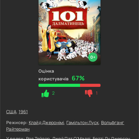
0+
Оцінка
67%
користувачів
2
1
США
,
1961
Режисер:
Клайд Джеронімі
,
Гамільтон Луск
,
Вольфганг
Райтерман
У ролях:
Род Тейлор
,
Джей Пат О'Маллі
,
Бетті Лу Джерсон
,