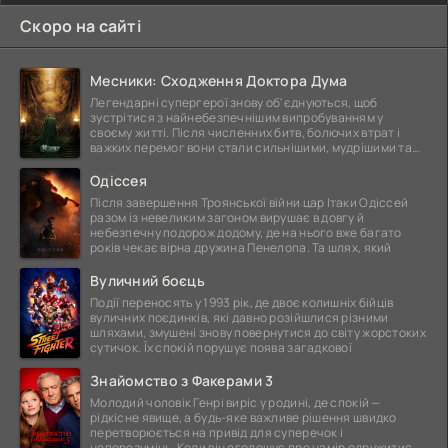
Скоро на сайті
Месники: Сходження Доктора Дума
Легендарні супергерої знову об'єднуються, щоб
зустрітися з найнебезпечнішим випробуванням у
своєму житті. Після численних битв, болючих втрат і
важких перемог вони стали сильнішими, мудрішими та
ще
Одіссея
Після завершення Троянської війни цар Ітаки Одіссей
разом із невеликим загоном вирушає в довгу й
небезпечну подорож додому, де на нього вже багато
років чекає вірна дружина Пенелопа. Та шлях, який
Вуличний боєць
Події переносять у 1993 рік, де двоє колишніх бійців
вуличних поєдинків, які давно розійшлися різними
шляхами, змушені знову повернутися до світу жорстоких
сутичок. Їх спокій порушує поява загадкової
Знайомство з Факерами 3
Молодий чоловік Генрі виріс у родині, де спокій —
рідкісне явище, а будь-яке важливе рішення швидко
перетворюється на привід для суперечок і
непорозумінь. Коли він оголошує про намір одружитися,