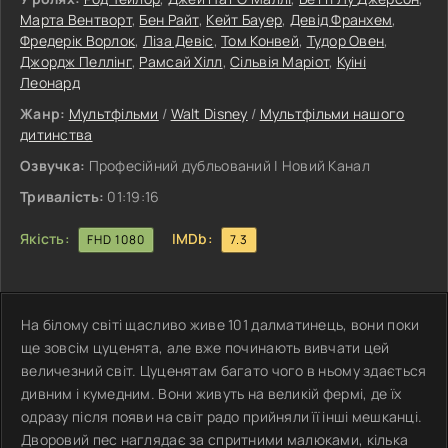
Марта Bентворт
,
Бен Райт
,
Кейт Бауер
,
Девід Франхем
,
Фредерік Bорлок
,
Ліза Девіс
,
Том Конвей
,
Тудор Овен
,
Джордж Пеллінг
,
Рамсай Хілл
,
Сільвія Маріот
,
Куіні
Леонард
Жанр:
Мультфільми
/
Walt Disney
/
Мультфільми нашого
дитинства
Озвучка:
Професійний дубльований | Новий Канал
Тривалість:
01:19:16
Якість:
IMDb:
FHD 1080
7.3
На білому світі щасливо живе 101 далматинець, вони поки
ще зовсім цуценята, але вже починають вивчати цей
величезний світ. Цуценятам багато чого в ньому здається
дивним і кумедним. Вони живуть на великій фермі, де їх
одразу після появи на світ радо прийняли її інші мешканці.
Дворовий пес наглядає за спритними малюками, кілька