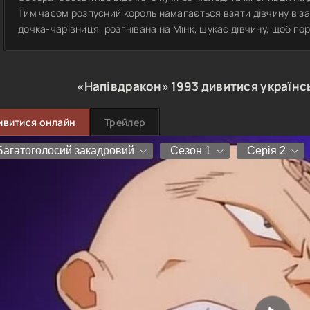
Тим часом розпусний король намагається взяти дівчину в зар
дочка-чарівниця, розгнівана на Мінк, шукає дівчину, щоб пор
«Напівдракон»
1993
дивитися українс
ивитися онлайн
Трейлер