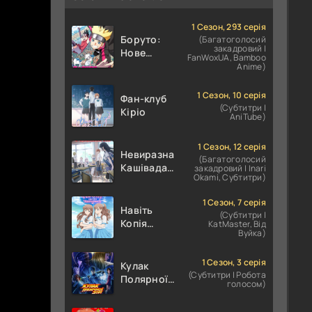
1 Сезон, 293 серія
Боруто:
(Багатоголосий
закадровий |
Нове
FanWoxUA, Bamboo
покоління
Anime)
Наруто
1 Сезон, 10 серія
Фан-клуб
(Субтитри |
Кіріо
AniTube)
1 Сезон, 12 серія
Невиразна
(Багатоголосий
Кашівада І
закадровий | Inari
Okami, Субтитри)
Експресивний
Ота
1 Сезон, 7 серія
Навіть
(Субтитри |
Копія
KatMaster, Від
Вуйка)
здатна
закохатися
1 Сезон, 3 серія
Кулак
(Субтитри | Робота
Полярної
голосом)
зірки:
ХОКУТО