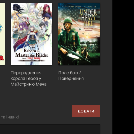
Переродження
Поле бою /
Короля Героя у
Повернення
Майстриню Меча
ДОДАТИ
та інших!