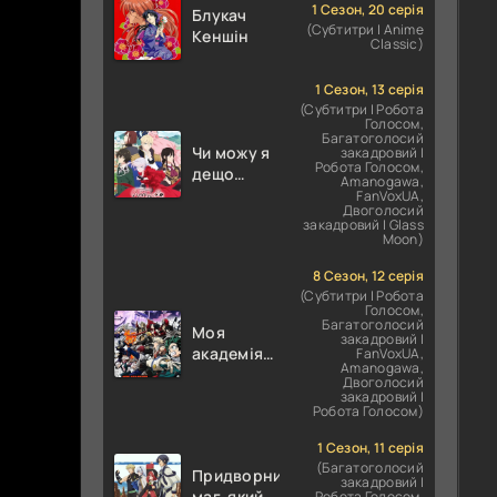
НО КЕН /
1 Сезон, 20 серія
Блукач
(Субтитри | Anime
Кулак
Кеншін
Classic)
Північної
Зорі
1 Сезон, 13 серія
(Субтитри | Робота
Голосом,
Багатоголосий
Чи можу я
закадровий |
Робота Голосом,
дещо
Amanogawa,
попросити?
FanVoxUA,
Двоголосий
закадровий | Glass
Moon)
8 Сезон, 12 серія
(Субтитри | Робота
Голосом,
Багатоголосий
Моя
закадровий |
академія
FanVoxUA,
Amanogawa,
героїв
Двоголосий
закадровий |
Робота Голосом)
1 Сезон, 11 серія
(Багатоголосий
Придворний
закадровий |
маг, який
Робота Голосом,