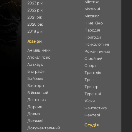
Містика
2023 рік
Музичні
2022 рік
Мюзикл
2021 рік
Німе Кіно
2020 рік
Пародія
2019 рік
Пригоди
Жанри
Психологічні
Анімаційний
Романтичний
Апокаліпсис
Сімейний
Артхаус
Спорт
Біографія
Трагедія
Бойовик
Треш
Вестерн
Трилер
Військовий
Турецькі
Детектив
Жахи
Дорама
Фантастика
Драма
Фентезі
Дитячий
Студія
Документальний