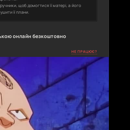
учники, щоб домогтися її матері, а його
ушити її плани.
ькою онлайн безкоштовно
НЕ ПРАЦЮЄ?