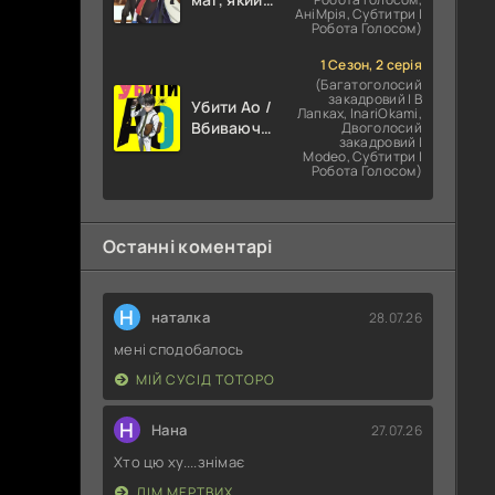
АніМрія, Субтитри |
зосереджувався
Робота Голосом)
на магії
підтримки,
1 Сезон, 2 серія
прагне
(Багатоголосий
закадровий | В
стати
Убити Ао /
Лапках, InariOkami,
найсильнішим
Вбиваючи
Двоголосий
закадровий |
після
Юність
Modeo, Субтитри |
вигнання
Робота Голосом)
Останні коментарі
Н
наталка
28.07.26
мені сподобалось
МІЙ СУСІД ТОТОРО
Н
Нана
27.07.26
Хто цю ху....знімає
ДІМ МЕРТВИХ