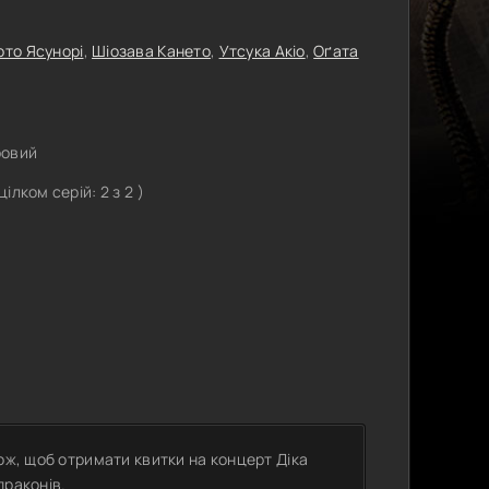
то Ясунорі
,
Шіозава Кането
,
Утсука Акіо
,
Оґата
ровий
ілком серій: 2 з 2 )
ож, щоб отримати квитки на концерт Діка
драконів.