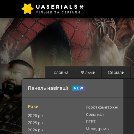
UASERIALS🍿
ФІЛЬМИ ТА СЕРІАЛИ
Головна
Фільми
Серіали
Панель навігації
Роки
Короткометржні
Кримінал
2026 рік
ЛГБТ
2025 рік
Мелодрама
2024 рік