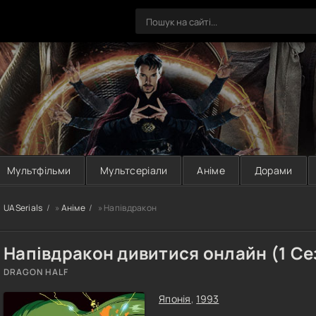
Мультфільми
Мультсеріали
Аніме
Дорами
UASerials
»
Аніме
» Напівдракон
Напівдракон дивитися онлайн (1 Се
DRAGON HALF
Японія
,
1993