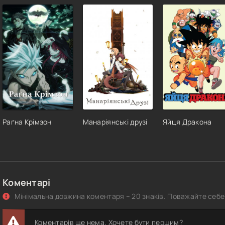
Раґна Крімзон
Манаріянські друзі
Яйця Дракона
Коментарі
Мінімальна довжина коментаря – 20 знаків. Поважайте себе 
Коментарів ще нема. Хочете бути першим?