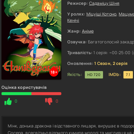
Режисер:
Садаміцу Шіня
У ролях:
Міцуіші Котоно
,
Мацумо
Кенічі
Жанр:
Аніме
Озвучка:
Багатоголосий закад
Тривалість:
1 серія: ~00:25:00 (ц
Оновлення:
1 Сезон, 2 серія
18+
Якість:
IMDb:
HD 720
7.1
Оцінка користувачів
0
0
Мінк, донька дракона і відставного лицаря, вирушає в подор
Сосера, всесвітньо відомого кумира молоді та мисливця на 