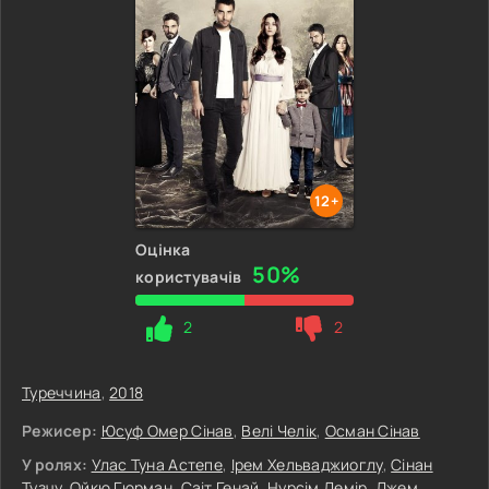
12+
Оцінка
50%
користувачів
2
2
Туреччина
,
2018
Режисер:
Юсуф Омер Сінав
,
Велі Челік
,
Осман Сінав
У ролях:
Улас Туна Астепе
,
Ірем Хельваджиоглу
,
Сінан
Тузчу
,
Ойкю Гюрман
,
Саіт Генай
,
Нурсім Демір
,
Джем