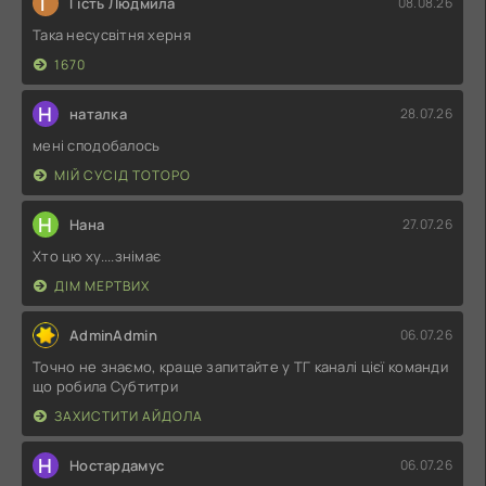
Г
Гість Людмила
08.08.26
Така несусвітня херня
1670
Н
наталка
28.07.26
мені сподобалось
МІЙ СУСІД ТОТОРО
Н
Нана
27.07.26
Хто цю ху....знімає
ДІМ МЕРТВИХ
AdminAdmin
06.07.26
Точно не знаємо, краще запитайте у ТГ каналі цієї команди
що робила Субтитри
ЗАХИСТИТИ АЙДОЛА
Н
Ностардамус
06.07.26