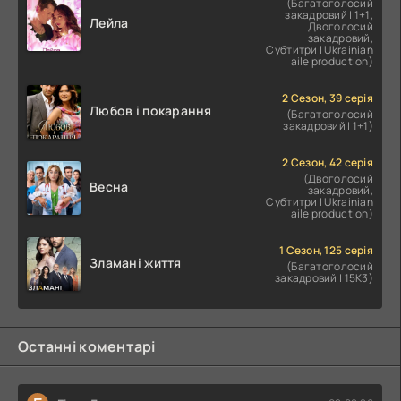
(Багатоголосий
закадровий | 1+1,
Лейла
Двоголосий
закадровий,
Субтитри | Ukrainian
aile production)
2 Сезон, 39 серія
Любов і покарання
(Багатоголосий
закадровий | 1+1)
2 Сезон, 42 серія
(Двоголосий
Весна
закадровий,
Субтитри | Ukrainian
aile production)
1 Сезон, 125 серія
Зламані життя
(Багатоголосий
закадровий | 15K3)
Останні коментарі