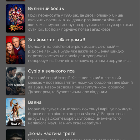
Вуличний боєць
Події переносять у 1993 рік, де двоє колишніх бійців
вуличних поєдинків, які давно розійшлися різними
шляхами, змушені знову повернутися до світу жорстоких
сутичок. Їх спокій порушує поява загадкової
Знайомство з Факерами 3
Молодий чоловік Генрі виріс у родині, де спокій —
рідкісне явище, а будь-яке важливе рішення швидко
перетворюється на привід для суперечок і
непорозумінь. Коли він оголошує про намір одружитися,
це
Сузір’я великого пса
Головний герой історії, Хіг, — цивільний пілот, який
мешкає у постапокаліптичному Колорадо на занедбаній
авіабазі. Разом зі своїм вірним супутником, собакою
Джаспером, та буркотливим, але відданим
Ваяна
Моана відгукується на заклик океану і вирішує покинути
береги свого рідного острова Мотунуї. Вперше вона
вирушає у відкрите море у супроводі знаменитого
напівбога Мауї. На них чекає незабутня
Дюна: Частина третя