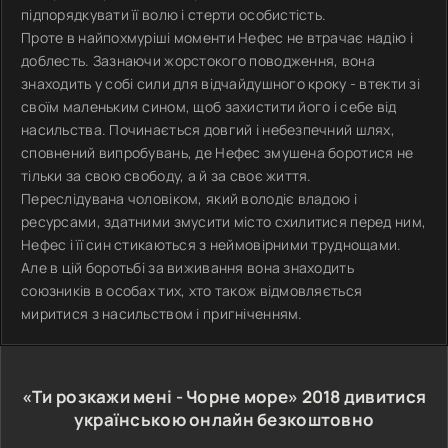
підпорядкувати її волю і стерти особистість.
Проте в найпохмуріші моменти Нефес не втрачає надію і
доблесть. Зазнаючи жорстокого поводження, вона
знаходить у собі сили для відчайдушного кроку - втекти зі
своїм маленьким сином, щоб захистити його і себе від
насильства. Починається довгий і небезпечний шлях,
сповнений випробувань, де Нефес змушена боротися не
тільки за свою свободу, а й за своє життя.
Переслідувана чоловіком, який володіє владою і
ресурсами, здатними змусити місто схилитися перед ним,
Нефес і її син стикаються з неймовірними труднощами.
Але в цій боротьбі за виживання вона знаходить
союзників в особах тих, хто також відмовляється
миритися з насильством і пригніченням.
«Ти розкажи мені - Чорне море»
2018
дивитися
українською онлайн безкоштовно