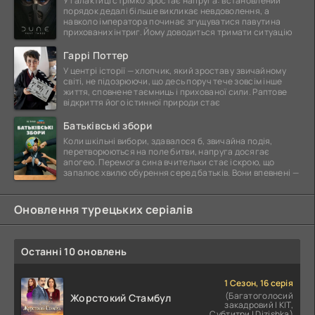
У галактиці стрімко зростає напруга: встановлений
порядок дедалі більше викликає невдоволення, а
навколо імператора починає згущуватися павутина
прихованих інтриг. Йому доводиться тримати ситуацію
Гаррі Поттер
У центрі історії — хлопчик, який зростав у звичайному
світі, не підозрюючи, що десь поруч тече зовсім інше
життя, сповнене таємниць і прихованої сили. Раптове
відкриття його істинної природи стає
Батьківські збори
Коли шкільні вибори, здавалося б, звичайна подія,
перетворюються на поле битви, напруга досягає
апогею. Перемога сина вчительки стає іскрою, що
запалює хвилю обурення серед батьків. Вони впевнені —
Оновлення турецьких серіалів
Останні 10 оновлень
1 Сезон, 16 серія
(Багатоголосий
Жорстокий Стамбул
закадровий | КІТ,
Субтитри | Dizishka)