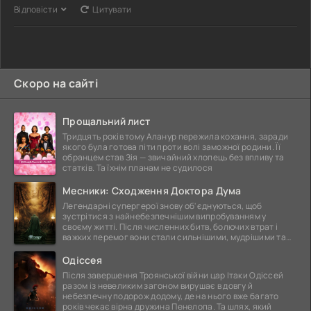
Відповісти
Цитувати
Скоро на сайті
Прощальний лист
Тридцять років тому Аланур пережила кохання, заради
якого була готова піти проти волі заможної родини. Її
обранцем став Зія — звичайний хлопець без впливу та
статків. Та їхнім планам не судилося
Месники: Сходження Доктора Дума
Легендарні супергерої знову об'єднуються, щоб
зустрітися з найнебезпечнішим випробуванням у
своєму житті. Після численних битв, болючих втрат і
важких перемог вони стали сильнішими, мудрішими та
ще
Одіссея
Після завершення Троянської війни цар Ітаки Одіссей
разом із невеликим загоном вирушає в довгу й
небезпечну подорож додому, де на нього вже багато
років чекає вірна дружина Пенелопа. Та шлях, який