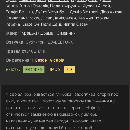
Кенар
,
Хільмі Озчелік
,
Налан Куручим
,
Фуркан Аксой
,
Белфу Беньян
,
Дуйгу Устунбаш
,
Демір Бірінджі
,
Діла Акташ
,
Сендоган Оксюз
,
Ділек Денізделен
,
Теммуз Гюркан
Карача
,
Емре Он
,
Пала Дайі
,
Чагла Озавчі
Жанр:
Турецькі
/
Драма
/
Сімейний
Озвучка:
Субтитри | LOVEEETURK
Тривалість:
02:17:11
Оновлення:
1 Сезон, 4 серія
Якість:
IMDb:
FHD 1080
5.8
У серіалі розкривається глибока і захоплива історія про
силу жіночої душі, боротьбу за свободу і звільнення від
ланцюгів насильства. Головна героїня, Нефес,
опиняється замкненою в кошмарному шлюбі,
накладеному на неї без її згоди. Її чоловік, Яшар,
використовує свою владу і багатство, щоб