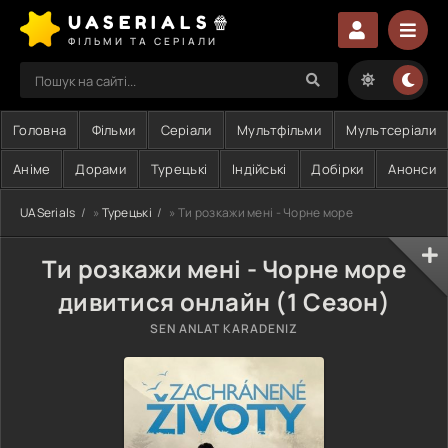
UASERIALS🍿
ФІЛЬМИ ТА СЕРІАЛИ
Головна
Фільми
Серіали
Мультфільми
Мультсеріали
Аніме
Дорами
Турецькі
Індійські
Добірки
Анонси
UASerials
»
Турецькі
» Ти розкажи мені - Чорне море
Ти розкажи мені - Чорне море
дивитися онлайн (1 Сезон)
SEN ANLAT KARADENIZ