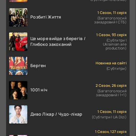
1 Сезон, 11 серія
Розбиті Життя
(Багатоголосий
закадровий | СТБ)
1 Сезон, 93 серія
Це море вийде з берегів /
(Субтитри |
Глибоко закоханий
Ukrainian aile
production)
Новинка на сайті
Берген
(Субтитри)
2 Сезон, 26 серія
1001 ніч
(Багатоголосий
закадровий | 1+1)
1 Сезон, 11 серія
Диво Лікар / Чудо-лікар
(Субтитри | UA Dizi)
1 Сезон, 127 серія