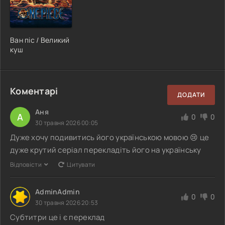
Ван піс / Великий
куш
Коментарі
ДОДАТИ
Аня
А
0
0
30 травня 2026 00:05
Дуже хочу подивитись його українською мовою 😢 це
дуже крутий серіал перекладіть його на українську
Відповісти
Цитувати
AdminAdmin
0
0
30 травня 2026 20:53
Субтитри це і є переклад