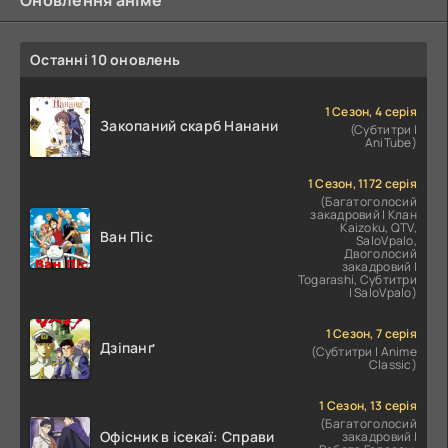
Останні 10 оновлень
1 Сезон, 4 серія
Закопаний скарб Нанани
(Субтитри |
AniTube)
1 Сезон, 1172 серія
(Багатоголосий
закадровий | Клан
Kaizoku, QTV,
Ван Піс
SaloVpalo,
Двоголосий
закадровий |
Togarashi, Субтитри
| SaloVpalo)
1 Сезон, 7 серія
Дзіпанґ
(Субтитри | Anime
Classic)
1 Сезон, 13 серія
(Багатоголосий
Офісник в ісекаї: Справи
закадровий |