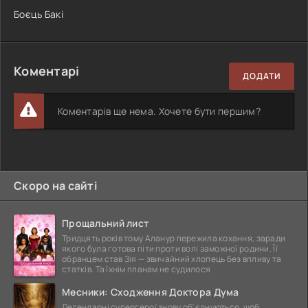
Боєць Бакі
Коментарі
ДОДАТИ
Коментарів ще нема. Хочете бути першим?
Скоро на сайті
Прощальний лист
Тридцять років тому Аланур пережила кохання, заради
якого була готова піти проти волі заможної родини. Її
обранцем став Зія — звичайний хлопець без впливу та
статків. Та їхнім планам не судилося
Месники: Сходження Доктора Дума
Легендарні супергерої знову об'єднуються, щоб