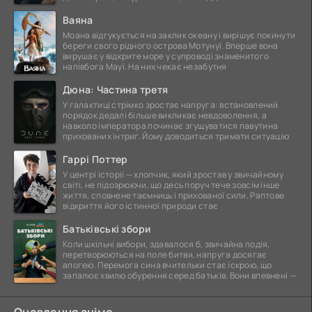
Ваяна
Моана відгукується на заклик океану і вирішує покинути
береги свого рідного острова Мотунуї. Вперше вона
вирушає у відкрите море у супроводі знаменитого
напівбога Мауї. На них чекає незабутня
Дюна: Частина третя
У галактиці стрімко зростає напруга: встановлений
порядок дедалі більше викликає невдоволення, а
навколо імператора починає згущуватися павутина
прихованих інтриг. Йому доводиться тримати ситуацію
Гаррі Поттер
У центрі історії — хлопчик, який зростав у звичайному
світі, не підозрюючи, що десь поруч тече зовсім інше
життя, сповнене таємниць і прихованої сили. Раптове
відкриття його істинної природи стає
Батьківські збори
Коли шкільні вибори, здавалося б, звичайна подія,
перетворюються на поле битви, напруга досягає
апогею. Перемога сина вчительки стає іскрою, що
запалює хвилю обурення серед батьків. Вони впевнені —
Оновлення аніме