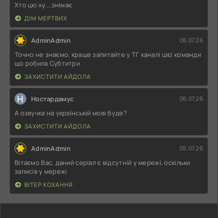
Хто цю ху....знімає
ДІМ МЕРТВИХ
AdminAdmin
06.07.26
Точно не знаємо, краще запитайте у ТГ каналі цієї команди
що робила Субтитри
ЗАХИСТИТИ АЙДОЛА
Н
Ностардамус
06.07.26
А озвучка на українській мові буде?
ЗАХИСТИТИ АЙДОЛА
AdminAdmin
05.07.26
Вітаємо Вас, даний серіал є відсутній у мережі, оскільки
записів у мережі
ВІТЕР КОХАННЯ