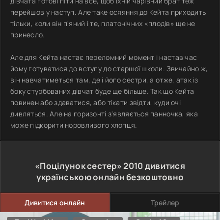
дівчата готові піти на все, щоб їхній чарівний брат теж
перейшов у наступ. Але таке осяяння до Кейта приходить
тільки, коли він п'яний і те, платонічних «плодів» ще не
принесло.
Але для Кейта настає переломний момент і настав час
йому готуватися до вступу до старшої школи. Звичайно ж,
він навчатиметься там, де і його сестри, а отже, атак із
боку стурбованих дівчат буде ще більше. Так що Кейта
повинен або здаватися, або тікати звідти, куди очі
дивляться. Але на горизонті з'являється панночка, яка
може підкорити норовливого хлопця.
«Поцілунок сестер»
2010
дивитися
українською онлайн безкоштовно
Дивитися онлайн
Трейлер