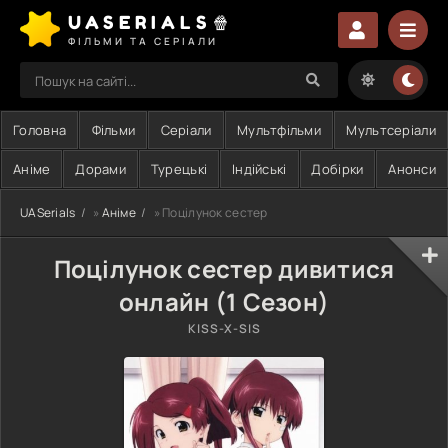
UASERIALS🍿
ФІЛЬМИ ТА СЕРІАЛИ
Головна
Фільми
Серіали
Мультфільми
Мультсеріали
Аніме
Дорами
Турецькі
Індійські
Добірки
Анонси
UASerials
»
Аніме
» Поцілунок сестер
Поцілунок сестер дивитися
онлайн (1 Сезон)
KISS-X-SIS