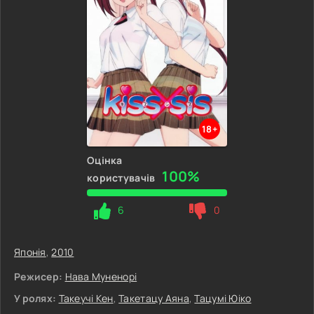
18+
Оцінка
100%
користувачів
6
0
Японія
,
2010
Режисер:
Нава Муненорі
У ролях:
Такеучі Кен
,
Такетацу Аяна
,
Тацумі Юіко