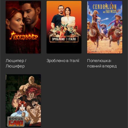
Люципер /
Зроблено в Італії
Попелюшка:
Люцифер
повний вперед