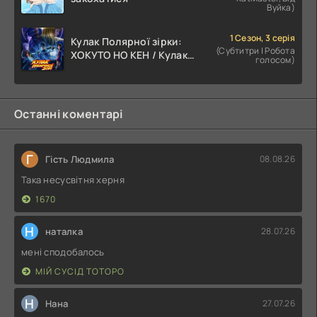
Вуйка)
1 Сезон, 3 серія
Кулак Полярної зірки:
(Субтитри | Робота
ХОКУТО НО КЕН / Кулак
голосом)
Північної Зорі
Останні коментарі
Г
Гість Людмила
08.08.26
Така несусвітня херня
1670
Н
наталка
28.07.26
мені сподобалось
МІЙ СУСІД ТОТОРО
Н
Нана
27.07.26