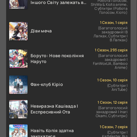
Робота Голосом,
Іншого Світу залежать від
ShiWa & Kioto anime,
Корпоративного Раба
Субтитри | Робота
Голосом, Кіото)
1 Сезон, 1 серія
(Багатоголосий
Діви меча
закадровий | В
Лапках, Субтитри |
В Лапках)
1 Сезон, 293 серія
Боруто: Нове покоління
(Багатоголосий
закадровий |
Наруто
FanWoxUA, Bamboo
Anime)
1 Сезон, 10 серія
Фан-клуб Кіріо
(Субтитри |
AniTube)
1 Сезон, 12 серія
Невиразна Кашівада І
(Багатоголосий
Експресивний Ота
закадровий | Inari
Okami, Субтитри)
1 Сезон, 7 серія
Навіть Копія здатна
(Субтитри |
закохатися
KatMaster, Від