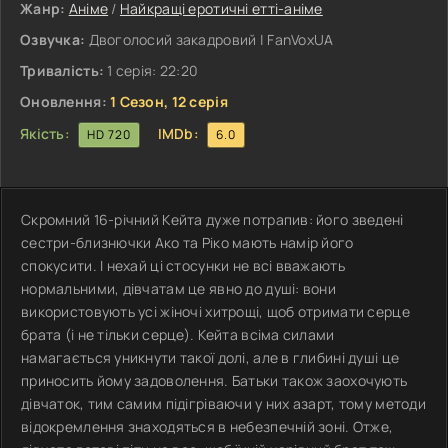
Жанр:
Аніме
/
Найкращі еротичні етті-аніме
Озвучка:
Двоголосий закадровий | FanVoxUA
Тривалість:
1 серія: 22:20
Оновлення:
1 Сезон, 12 серія
Якість:
IMDb:
HD 720
6.0
Скромний 16-річний Кейта дуже потрапив: його зведені
сестри-близнючки Ако та Ріко мають намір його
спокусити. І нехай ці стосунки не всі вважають
нормальними, дівчатам це явно до душі: вони
використовують усі жіночі хитрощі, щоб отримати серце
брата (і не тільки серце). Кейта всіма силами
намагається уникнути такої долі, але в глибині душі це
приносить йому задоволення. Батьки також заохочують
дівчаток, тим самим підігріваючи у них азарт, тому методи
відокремлення знаходяться в небезпечній зоні. Отже,