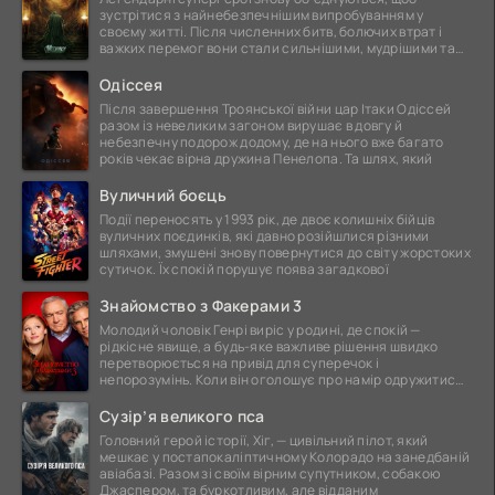
зустрітися з найнебезпечнішим випробуванням у
своєму житті. Після численних битв, болючих втрат і
важких перемог вони стали сильнішими, мудрішими та
ще
Одіссея
Після завершення Троянської війни цар Ітаки Одіссей
разом із невеликим загоном вирушає в довгу й
небезпечну подорож додому, де на нього вже багато
років чекає вірна дружина Пенелопа. Та шлях, який
Вуличний боєць
Події переносять у 1993 рік, де двоє колишніх бійців
вуличних поєдинків, які давно розійшлися різними
шляхами, змушені знову повернутися до світу жорстоких
сутичок. Їх спокій порушує поява загадкової
Знайомство з Факерами 3
Молодий чоловік Генрі виріс у родині, де спокій —
рідкісне явище, а будь-яке важливе рішення швидко
перетворюється на привід для суперечок і
непорозумінь. Коли він оголошує про намір одружитися,
це
Сузір’я великого пса
Головний герой історії, Хіг, — цивільний пілот, який
мешкає у постапокаліптичному Колорадо на занедбаній
авіабазі. Разом зі своїм вірним супутником, собакою
Джаспером, та буркотливим, але відданим