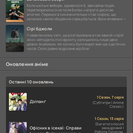
Коли шкільні вибори, здавалося б, звичайна подія,
перетворюються на поле битви, напруга досягає
апогею. Перемога сина вчительки стає іскрою, що
запалює хвилю обурення серед батьків. Вони впевнені —
Сірі бджоли
У невеличкому селі, що розташоване в так званій «сірій
зоні» неподалік лінії фронту, залишились лише двоє
давніх знайомих, які колись були ворогами ще з дитячих
часів. Село давно відрізане від благ
Оновлення аніме
Останні 10 оновлень
1 Сезон, 7 серія
Дзіпанґ
(Субтитри | Anime
Classic)
1 Сезон, 13 серія
(Багатоголосий
Офісник в ісекаї: Справи
закадровий |
Робота Голосом,