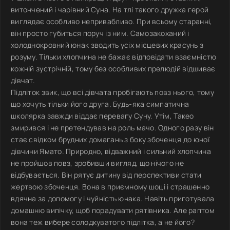
витончений і чарівний Суна. На тлі такого дружка герой
виглядає особливо непривабливо. При всьому старанні,
він просто губиться поруч із ним. Самозакоханий і
холоднокровний юнак зводить усіх місцевих красунь з
розуму. Тільки хлопчина не бажає відповідати взаємністю
кожній зустрічній, тому без особливих прелюдій відшиває
дівчат.
Підліток звик, що всі дівчата пробігають повз нього, тому
що хочуть тільки його друга. Будь-яка симпатична
школярка завжди віддає перевагу Суну. Утім, Такео
змирився і не претендував на роль мачо. Одного разу він
стає свідком брудних домагань з боку збоченця до юної
дівчини Ямато. Природно, відважний і сильний хлопчина
не пройшов повз, зробивши вигляд, що нічого не
відбувається. Він рятує дитину від перспективи стати
жертвою збоченця. Вона в приємному шоці і страшенно
вдячна за допомогу і чуйність юнака. Навіть приготувала
домашню випічку, щоб порадувати рятівника. Але раптом
вона теж вибере солодкуватого підлітка, а не його?