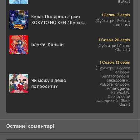
Вуйка)
1 Сезон, 3 серія
Кулак Полярної зірки:
(Субтитри | Робота
ХОКУТО НО КЕН / Кулак
голосом)
Північної Зорі
1 Сезон, 20 серія
Блукач Кеншін
(Субтитри | Anime
Classic)
1 Сезон, 13 серія
(Субтитри | Робота
Голосом,
Багатоголосий
Чи можу я дещо
закадровий |
Робота Голосом,
попросити?
Amanogawa,
FanVoxUA,
Двоголосий
закадровий | Glass
Moon)
Останні коментарі