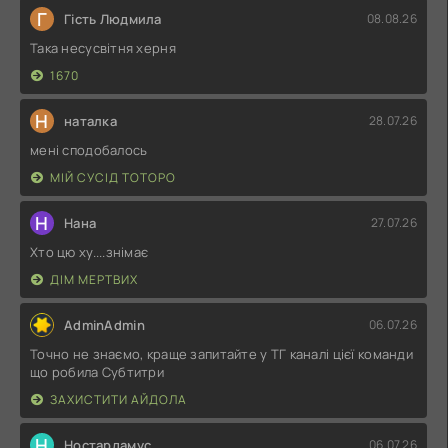
Г
Гість Людмила
08.08.26
Така несусвітня херня
1670
Н
наталка
28.07.26
мені сподобалось
МІЙ СУСІД ТОТОРО
Н
Нана
27.07.26
Хто цю ху....знімає
ДІМ МЕРТВИХ
AdminAdmin
06.07.26
Точно не знаємо, краще запитайте у ТГ каналі цієї команди
що робила Субтитри
ЗАХИСТИТИ АЙДОЛА
Н
Ностардамус
06.07.26