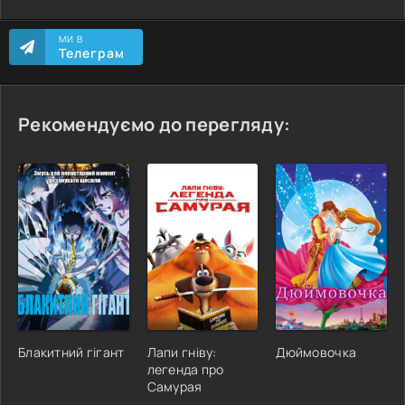
МИ В
Телеграм
Рекомендуємо до перегляду:
Блакитний гігант
Лапи гніву:
Дюймовочка
легенда про
Самурая