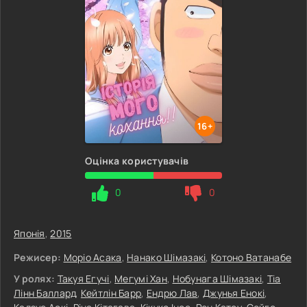
16+
Оцінка користувачів
0
0
Японія
,
2015
Режисер:
Моріо Асака
,
Нанако Шімазакі
,
Котоно Ватанабе
У ролях:
Такуя Егучі
,
Мегумі Хан
,
Нобунага Шімазакі
,
Тіа
Лінн Баллард
,
Кейтлін Барр
,
Ендрю Лав
,
Джунья Енокі
,