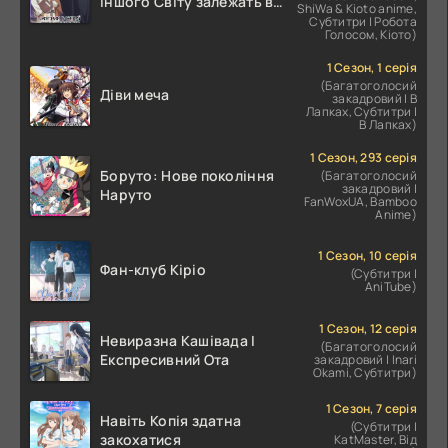
Іншого Світу залежать від
ShiWa & Kioto anime,
Корпоративного Раба
Субтитри | Робота
Голосом, Кіото)
1 Сезон, 1 серія
(Багатоголосий
Діви меча
закадровий | В
Лапках, Субтитри |
В Лапках)
1 Сезон, 293 серія
Боруто: Нове покоління
(Багатоголосий
закадровий |
Наруто
FanWoxUA, Bamboo
Anime)
1 Сезон, 10 серія
Фан-клуб Кіріо
(Субтитри |
AniTube)
1 Сезон, 12 серія
Невиразна Кашівада І
(Багатоголосий
Експресивний Ота
закадровий | Inari
Okami, Субтитри)
1 Сезон, 7 серія
Навіть Копія здатна
(Субтитри |
закохатися
KatMaster, Від