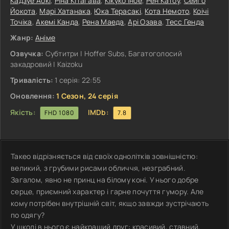
Кадзуе Аокі
,
Ріна Кітагава
,
Кікуко Іное
,
Рен Катоу
,
Сейго
Йокота
,
Марі Хатанака
,
Юка Терасакі
,
Кота Немото
,
Коічі
Точіка
,
Акемі Канда
,
Рена Маеда
,
Арі Озава
,
Тесс Генда
Жанр:
Аніме
Озвучка:
Субтитри | Hoffer Subs, Багатоголосий
закадровий | Kaizoku
Тривалість:
1 серія: 22:55
Оновлення:
1 Сезон, 24 серія
Якість:
IMDb:
FHD 1080
7.8
Такео відрізняється від своїх однолітків зовнішністю:
великий, з грубими рисами обличчя, незграбний.
Загалом, явно не принц на білому коні. У нього добре
серце, приємний характер і гарне почуття гумору. Але
кому потрібен внутрішній світ, якщо завжди зустрічають
по одягу?
У школі в нього є найкращий друг: красивий, ставний,