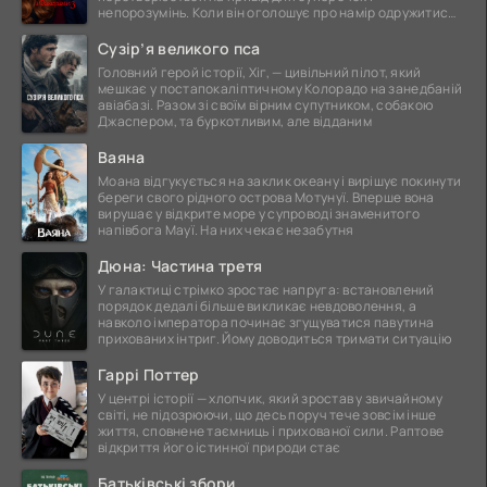
непорозумінь. Коли він оголошує про намір одружитися,
це
Сузір’я великого пса
Головний герой історії, Хіг, — цивільний пілот, який
мешкає у постапокаліптичному Колорадо на занедбаній
авіабазі. Разом зі своїм вірним супутником, собакою
Джаспером, та буркотливим, але відданим
Ваяна
Моана відгукується на заклик океану і вирішує покинути
береги свого рідного острова Мотунуї. Вперше вона
вирушає у відкрите море у супроводі знаменитого
напівбога Мауї. На них чекає незабутня
Дюна: Частина третя
У галактиці стрімко зростає напруга: встановлений
порядок дедалі більше викликає невдоволення, а
навколо імператора починає згущуватися павутина
прихованих інтриг. Йому доводиться тримати ситуацію
Гаррі Поттер
У центрі історії — хлопчик, який зростав у звичайному
світі, не підозрюючи, що десь поруч тече зовсім інше
життя, сповнене таємниць і прихованої сили. Раптове
відкриття його істинної природи стає
Батьківські збори