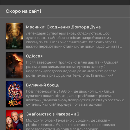
Скоро на сайті
Месники: Сходження Доктора Дума
Легендарні супергерої знову об'єднуються, щоб
зустрітися з найнебезпечнішим випробуванням у
своєму житті. Після численних битв, болючих втрат і
важких перемог вони стали сильнішими, мудрішими та
ще
Одіссея
Після завершення Троянської війни цар Ітаки Одіссей
разом із невеликим загоном вирушає в довгу й
небезпечну подорож додому, де на нього вже багато
років чекає вірна дружина Пенелопа. Та шлях, який
Вуличний боєць
Події переносять у 1993 рік, де двоє колишніх бійців
вуличних поєдинків, які давно розійшлися різними
шляхами, змушені знову повернутися до світу жорстоких
сутичок. Їх спокій порушує поява загадкової
Знайомство з Факерами 3
Молодий чоловік Генрі виріс у родині, де спокій —
рідкісне явище, а будь-яке важливе рішення швидко
перетворюється на привід для суперечок і