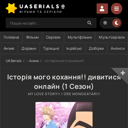
UASERIALS🍿
ФІЛЬМИ ТА СЕРІАЛИ
Головна
Фільми
Серіали
Мультфільми
Мультсеріали
Аніме
Дорами
Турецькі
Індійські
Добірки
Анонси
UASerials
»
Аніме
» Історія мого кохання!!
Історія мого кохання!! дивитися
онлайн (1 Сезон)
MY LOVE STORY!! / ORE MONOGATARI!!