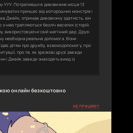
ну УУУ. Потрапивши в дивовижне місце 13
евинуватих принцес від моторошних монстрів і
ака Джейк, отримав дивовижну здатність, він
р з нею трапляються безліч веселих історій.
ну, використовуючи свій магічний дар. Друзі
му необхідна реальна допомога. Вони
відає дітям про дружбу, взаємодопомогу, про
итуації, про те, як зразкові друзі завжди
нн і Джейк завжди знаходять вихід із
ькою онлайн безкоштовно
НЕ ПРАЦЮЄ?