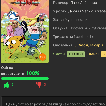
Режисер:
Ларрі Лейчлітер
У ролях:
Джон Ді Маджо
,
Джере
Жанр:
Мультсеріали
Озвучка:
Професійний дубльова
Тривалість:
1 серія: ~11 хв.
Оновлення:
8 Сезон, 14 серія
Якість:
IMDb:
FHD 1080
8
12+
Оцінка
100%
користувачів
8
0
Цей мультсеріал розповідає глядачам про пригоду двох перш