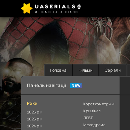
UASERIALS🍿
ФІЛЬМИ ТА СЕРІАЛИ
Головна
Фільми
Серіали
Панель навігації
Роки
Короткометржні
Кримінал
2026 рік
ЛГБТ
2025 рік
Мелодрама
2024 рік