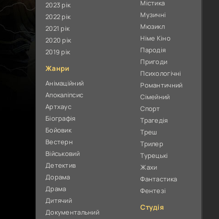
Містика
2023 рік
Музичні
2022 рік
Мюзикл
2021 рік
Німе Кіно
2020 рік
Пародія
2019 рік
Пригоди
Жанри
Психологічні
Анімаційний
Романтичний
Апокаліпсис
Сімейний
Артхаус
Спорт
Біографія
Трагедія
Бойовик
Треш
Вестерн
Трилер
Військовий
Турецькі
Детектив
Жахи
Дорама
Фантастика
Драма
Фентезі
Дитячий
Студія
Документальний