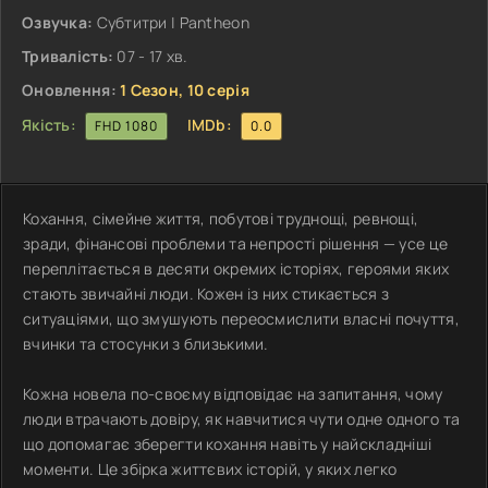
Озвучка:
Субтитри | Pantheon
Тривалість:
07 - 17 хв.
Оновлення:
1 Сезон, 10 серія
Якість:
IMDb:
FHD 1080
0.0
Кохання, сімейне життя, побутові труднощі, ревнощі,
зради, фінансові проблеми та непрості рішення — усе це
переплітається в десяти окремих історіях, героями яких
стають звичайні люди. Кожен із них стикається з
ситуаціями, що змушують переосмислити власні почуття,
вчинки та стосунки з близькими.
Кожна новела по-своєму відповідає на запитання, чому
люди втрачають довіру, як навчитися чути одне одного та
що допомагає зберегти кохання навіть у найскладніші
моменти. Це збірка життєвих історій, у яких легко