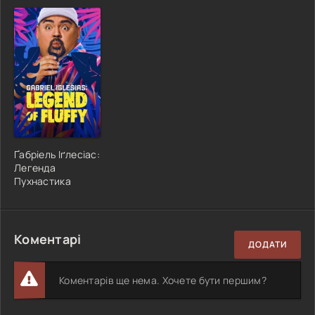
Ґабріель Іґлесіас:
Легенда
Пухнастика
Коментарі
ДОДАТИ
Коментарів ще нема. Хочете бути першим?