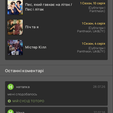
1 Сезон, 10 серія
Пес, який гавкає на літак /
(Субтитри |
Пес і літак
Pantheon)
1 Сезон, 4 серія
Піч та я
(Субтитри |
Pantheon, UABLTY)
1 Сезон, 4 серія
Містер Кілл
(Субтитри |
Pantheon, UABLTY)
Останні коментарі
Н
наталка
28.07.26
мені сподобалось
МІЙ СУСІД ТОТОРО
Н
Нана
27.07.26