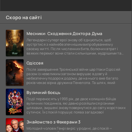
Скоро на сайті
Месники: Сходження Доктора Дума
Легендарні супергерої знову об'єднуються, щоб
зустрітися з найнебезпечнішим випробуванням у
своєму житті. Після численних битв, болючих втрат і
важких перемог вони стали сильнішими, мудрішими та
ще
Одіссея
Після завершення Троянської війни цар Ітаки Одіссей
разом із невеликим загоном вирушає в довгу й
небезпечну подорож додому, де на нього вже багато
років чекає вірна дружина Пенелопа. Та шлях, який
Вуличний боєць
Події переносять у 1993 рік, де двоє колишніх бійців
вуличних поєдинків, які давно розійшлися різними
шляхами, змушені знову повернутися до світу жорстоких
сутичок. Їх спокій порушує поява загадкової
Знайомство з Факерами 3
Молодий чоловік Генрі виріс у родині, де спокій —