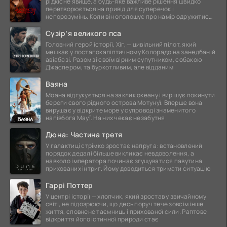
рідкісне явище, а будь-яке важливе рішення швидко
перетворюється на привід для суперечок і
непорозумінь. Коли він оголошує про намір одружитися,
це
Сузір’я великого пса
Головний герой історії, Хіг, — цивільний пілот, який
мешкає у постапокаліптичному Колорадо на занедбаній
авіабазі. Разом зі своїм вірним супутником, собакою
Джаспером, та буркотливим, але відданим
Ваяна
Моана відгукується на заклик океану і вирішує покинути
береги свого рідного острова Мотунуї. Вперше вона
вирушає у відкрите море у супроводі знаменитого
напівбога Мауї. На них чекає незабутня
Дюна: Частина третя
У галактиці стрімко зростає напруга: встановлений
порядок дедалі більше викликає невдоволення, а
навколо імператора починає згущуватися павутина
прихованих інтриг. Йому доводиться тримати ситуацію
Гаррі Поттер
У центрі історії — хлопчик, який зростав у звичайному
світі, не підозрюючи, що десь поруч тече зовсім інше
життя, сповнене таємниць і прихованої сили. Раптове
відкриття його істинної природи стає