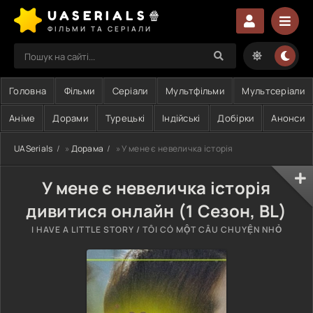
UASERIALS🍿
ФІЛЬМИ ТА СЕРІАЛИ
Головна
Фільми
Серіали
Мультфільми
Мультсеріали
Аніме
Дорами
Турецькі
Індійські
Добірки
Анонси
UASerials
»
Дорама
» У мене є невеличка історія
У мене є невеличка історія
дивитися онлайн (1 Сезон, BL)
I HAVE A LITTLE STORY / TÔI CÓ MỘT CÂU CHUYỆN NHỎ