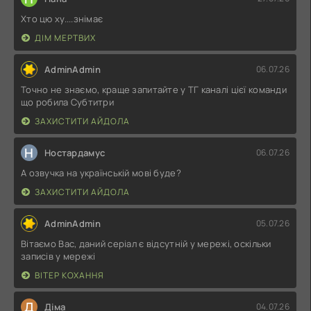
Хто цю ху....знімає
ДІМ МЕРТВИХ
AdminAdmin
06.07.26
Точно не знаємо, краще запитайте у ТГ каналі цієї команди
що робила Субтитри
ЗАХИСТИТИ АЙДОЛА
Н
Ностардамус
06.07.26
А озвучка на українській мові буде?
ЗАХИСТИТИ АЙДОЛА
AdminAdmin
05.07.26
Вітаємо Вас, даний серіал є відсутній у мережі, оскільки
записів у мережі
ВІТЕР КОХАННЯ
Д
Діма
04.07.26