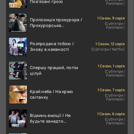
Пов'язані грою
Pantheon)
1 Сезон, 9 серія
Пропозиція прокурора /
(Субтитри |
Прокурорська
Pantheon)
пропозиція
Розпродана тобою /
1 Сезон, 12 серія
Знову в наявності
(Субтитри | Netflix)
1 Сезон, 1 серія
Спершу працюй, потім
(Субтитри |
цілуй
Pantheon)
1 Сезон, 7 серія
Край неба / На краю
(Субтитри |
світанку
Pantheon)
1 Сезон, 6 серія
Відкинь емоції / Не
(Субтитри |
будьте занадто
Pantheon)
емоційними