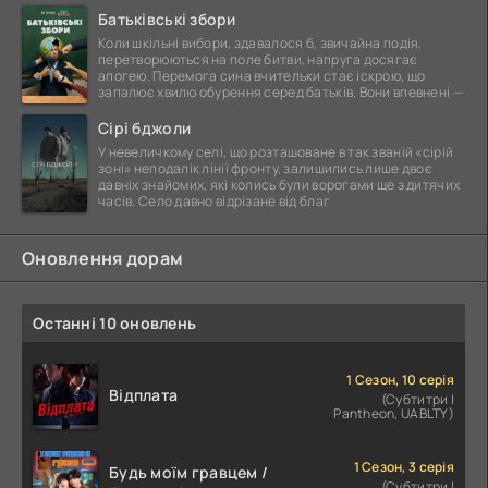
Батьківські збори
Коли шкільні вибори, здавалося б, звичайна подія,
перетворюються на поле битви, напруга досягає
апогею. Перемога сина вчительки стає іскрою, що
запалює хвилю обурення серед батьків. Вони впевнені —
Сірі бджоли
У невеличкому селі, що розташоване в так званій «сірій
зоні» неподалік лінії фронту, залишились лише двоє
давніх знайомих, які колись були ворогами ще з дитячих
часів. Село давно відрізане від благ
Оновлення дорам
Останні 10 оновлень
1 Сезон, 10 серія
Відплата
(Субтитри |
Pantheon, UABLTY)
1 Сезон, 3 серія
Будь моїм гравцем /
(Субтитри |