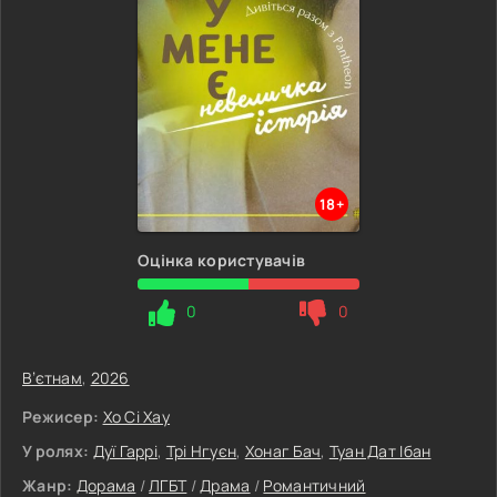
18+
Оцінка користувачів
0
0
В’єтнам
,
2026
Режисер:
Хо Сі Хау
У ролях:
Дуї Гаррі
,
Трі Нгуєн
,
Хонаг Бач
,
Туан Дат Ібан
Жанр:
Дорама
/
ЛГБТ
/
Драма
/
Романтичний