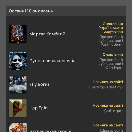
Останні 10 оновлень
Оновлення
Українського
озвучення
Мортал Комбат 2
(Професійний
дубльований |
Postmodern)
Оновлення
(Професійний
Пункт призначення 4
дубльований |
CineType)
Новинка на сайті
71 у вогні
(Субтитри | destiny)
Новинка на сайті
Цар Едіп
(Субтитри)
Новинка на сайті
(Двоголосий
Багдадський злодій