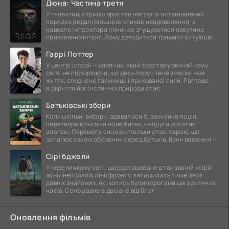
Дюна: Частина третя
У галактиці стрімко зростає напруга: встановлений
порядок дедалі більше викликає невдоволення, а
навколо імператора починає згущуватися павутина
прихованих інтриг. Йому доводиться тримати ситуацію
Гаррі Поттер
У центрі історії — хлопчик, який зростав у звичайному
світі, не підозрюючи, що десь поруч тече зовсім інше
життя, сповнене таємниць і прихованої сили. Раптове
відкриття його істинної природи стає
Батьківські збори
Коли шкільні вибори, здавалося б, звичайна подія,
перетворюються на поле битви, напруга досягає
апогею. Перемога сина вчительки стає іскрою, що
запалює хвилю обурення серед батьків. Вони впевнені —
Сірі бджоли
У невеличкому селі, що розташоване в так званій «сірій
зоні» неподалік лінії фронту, залишились лише двоє
давніх знайомих, які колись були ворогами ще з дитячих
часів. Село давно відрізане від благ
Оновлення фільмів