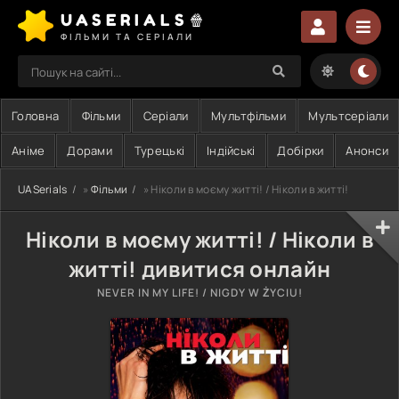
UASERIALS🍿
ФІЛЬМИ ТА СЕРІАЛИ
Головна
Фільми
Серіали
Мультфільми
Мультсеріали
Аніме
Дорами
Турецькі
Індійські
Добірки
Анонси
UASerials
»
Фільми
» Ніколи в моєму житті! / Ніколи в житті!
Ніколи в моєму житті! / Ніколи в
житті! дивитися онлайн
NEVER IN MY LIFE! / NIGDY W ŻYCIU!