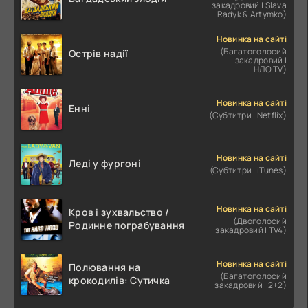
закадровий | Slava
Radyk & Artymko)
Новинка на сайті
(Багатоголосий
Острів надії
закадровий |
НЛО.TV)
Новинка на сайті
Енні
(Субтитри | Netflix)
Новинка на сайті
Леді у фургоні
(Субтитри | iTunes)
Новинка на сайті
Кров і зухвальство /
(Двоголосий
Родинне пограбування
закадровий | TV4)
Новинка на сайті
Полювання на
(Багатоголосий
крокодилів: Сутичка
закадровий | 2+2)