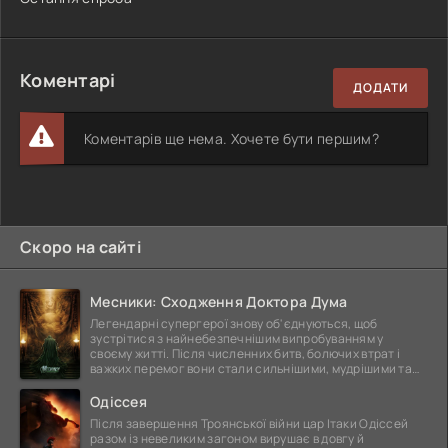
Коментарі
ДОДАТИ
Коментарів ще нема. Хочете бути першим?
Скоро на сайті
Месники: Сходження Доктора Дума
Легендарні супергерої знову об'єднуються, щоб
зустрітися з найнебезпечнішим випробуванням у
своєму житті. Після численних битв, болючих втрат і
важких перемог вони стали сильнішими, мудрішими та
ще
Одіссея
Після завершення Троянської війни цар Ітаки Одіссей
разом із невеликим загоном вирушає в довгу й