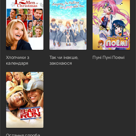
Хлопчики з
Так чи інакше,
Пуні Пуні Поемі
календаря
закохаюся
Остання спроба