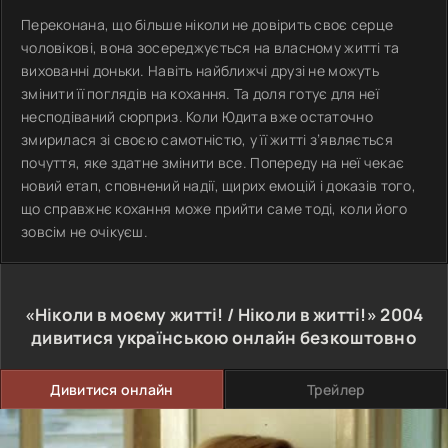
Переконана, що більше ніколи не довірить своє серце
чоловікові, вона зосереджується на власному житті та
вихованні доньки. Навіть найближчі друзі не можуть
змінити її поглядів на кохання. Та доля готує для неї
несподіваний сюрприз. Коли Юдита вже остаточно
змирилася зі своєю самотністю, у її житті з’являється
почуття, яке здатне змінити все. Попереду на неї чекає
новий етап, сповнений надії, щирих емоцій і доказів того,
що справжнє кохання може прийти саме тоді, коли його
зовсім не очікуєш.
«Ніколи в моєму житті! / Ніколи в житті!»
2004
дивитися українською онлайн безкоштовно
Дивитися онлайн
Трейлер