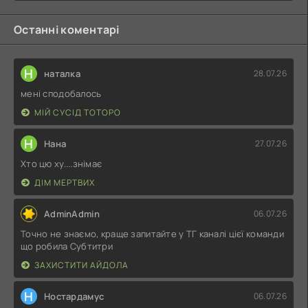
Останні коментарі
Н
наталка
28.07.26
мені сподобалось
МІЙ СУСІД ТОТОРО
Н
Нана
27.07.26
Хто цю ху....знімає
ДІМ МЕРТВИХ
AdminAdmin
06.07.26
Точно не знаємо, краще запитайте у ТГ каналі цієї команди
що робила Субтитри
ЗАХИСТИТИ АЙДОЛА
Н
Ностардамус
06.07.26