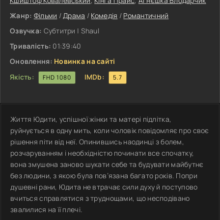
Кшиштоф Ковалевський
,
Кінґа Прайс
,
Аґнєшка Влодарчик
Жанр:
Фільми
/
Драма
/
Комедія
/
Романтичний
Озвучка:
Субтитри | Shaul
Тривалість:
01:39:40
Оновлення:
Новинка на сайті
Якість:
IMDb:
FHD 1080
5.7
Життя Юдити, успішної жінки та матері підлітка,
руйнується в одну мить, коли чоловік повідомляє про своє
рішення піти від неї. Опинившись наодинці з болем,
розчаруванням і необхідністю починати все спочатку,
вона змушена заново шукати себе та будувати майбутнє
без людини, з якою була пов’язана багато років. Попри
душевні рани, Юдита не втрачає сили духу й поступово
вчиться справлятися з труднощами, що несподівано
звалилися на її плечі.