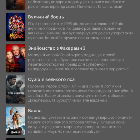
небезпечну подорож додому, де на нього вже багато
років чекає вірна дружина Пенелопа. Та шлях, який
Вуличний боєць
Події переносять у 1993 рік, де двоє колишніх бійців
вуличних поєдинків, які давно розійшлися різними
шляхами, змушені знову повернутися до світу жорстоких
сутичок. Їх спокій порушує поява загадкової
Знайомство з Факерами 3
Молодий чоловік Генрі виріс у родині, де спокій —
рідкісне явище, а будь-яке важливе рішення швидко
перетворюється на привід для суперечок і
непорозумінь. Коли він оголошує про намір одружитися,
це
Сузір’я великого пса
Головний герой історії, Хіг, — цивільний пілот, який
мешкає у постапокаліптичному Колорадо на занедбаній
авіабазі. Разом зі своїм вірним супутником, собакою
Джаспером, та буркотливим, але відданим
Ваяна
Моана відгукується на заклик океану і вирішує покинути
береги свого рідного острова Мотунуї. Вперше вона
вирушає у відкрите море у супроводі знаменитого
напівбога Мауї. На них чекає незабутня