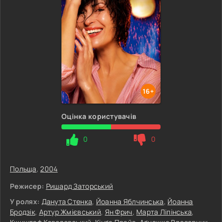
16+
Оцінка користувачів
0
0
Польща
,
2004
Режисер:
Ришард Заторський
У ролях:
Данута Стенка
,
Йоанна Яблчинська
,
Йоанна
Бродзік
,
Артур Жмієвський
,
Ян Фрич
,
Марта Ліпінська
,