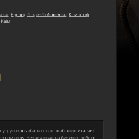
ьска
,
Едвард Лінде-Любашенко
,
Кшиштоф
 Каїм
х угруповань збираються, щоб вирішити, чиї
го номіналу. Незважаючи на бурхливі дебати,