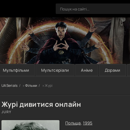
Мультфільми
Мультсеріали
Аніме
Дорами
UASerials
»
Фільми
» Журі
Журі дивитися онлайн
JURY
Польща
,
1995