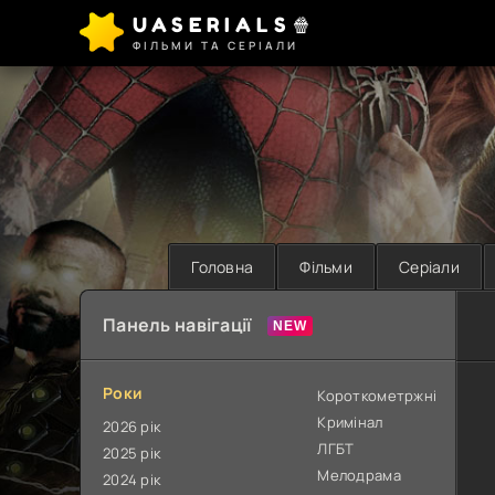
UASERIALS🍿
ФІЛЬМИ ТА СЕРІАЛИ
Головна
Фільми
Серіали
Панель навігації
Роки
Короткометржні
Кримінал
2026 рік
ЛГБТ
2025 рік
Мелодрама
2024 рік