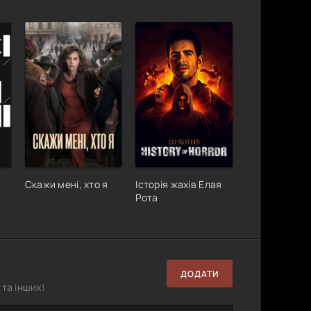
Скажи мені, хто я
Історія жахів Елая
Рота
ДОДАТИ
та інших!