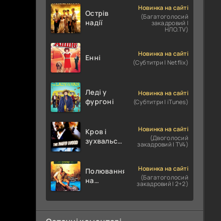
Новинка на сайті
Острів
(Багатоголосий
надії
закадровий |
НЛО.TV)
Новинка на сайті
Енні
(Субтитри | Netflix)
Леді у
Новинка на сайті
фургоні
(Субтитри | iTunes)
Новинка на сайті
Кров і
(Двоголосий
зухвальство
закадровий | TV4)
/ Родинне
пограбування
Новинка на сайті
Полювання
(Багатоголосий
на
закадровий | 2+2)
крокодилів:
Сутичка