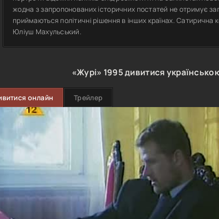
жодна з запропонованих історичних постатей не отримує заг
приймаються політичні рішення в інших країнах. Сатирична 
Юліуш Махульський.
«Журі»
1995
дивитися українсько
ивитися онлайн
Трейлер