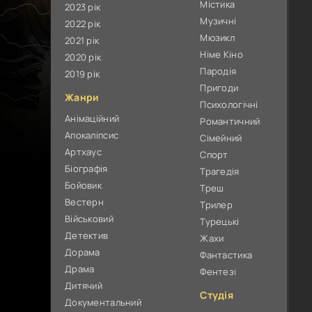
Містика
2023 рік
Музичні
2022 рік
Мюзикл
2021 рік
Німе Кіно
2020 рік
Пародія
2019 рік
Пригоди
Жанри
Психологічні
Анімаційний
Романтичний
Апокаліпсис
Сімейний
Артхаус
Спорт
Біографія
Трагедія
Бойовик
Треш
Вестерн
Трилер
Військовий
Турецькі
Детектив
Жахи
Дорама
Фантастика
Драма
Фентезі
Дитячий
Студія
Документальний