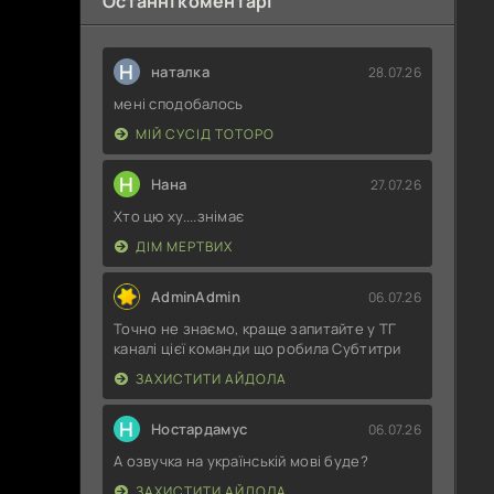
Останні коментарі
Н
наталка
28.07.26
мені сподобалось
МІЙ СУСІД ТОТОРО
Н
Нана
27.07.26
Хто цю ху....знімає
ДІМ МЕРТВИХ
AdminAdmin
06.07.26
Точно не знаємо, краще запитайте у ТГ
каналі цієї команди що робила Субтитри
ЗАХИСТИТИ АЙДОЛА
Н
Ностардамус
06.07.26
А озвучка на українській мові буде?
ЗАХИСТИТИ АЙДОЛА