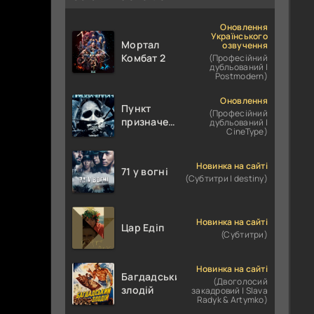
Оновлення
Українського
Мортал
озвучення
Комбат 2
(Професійний
дубльований |
Postmodern)
Оновлення
Пункт
(Професійний
призначення
дубльований |
CineType)
4
Новинка на сайті
71 у вогні
(Субтитри | destiny)
Новинка на сайті
Цар Едіп
(Субтитри)
Новинка на сайті
Багдадський
(Двоголосий
злодій
закадровий | Slava
Radyk & Artymko)