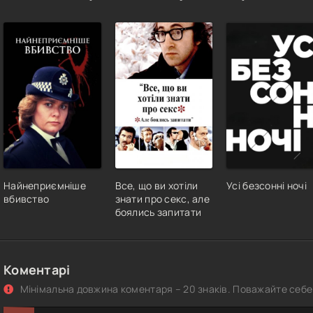
Найнеприємніше
Все, що ви хотіли
Усі безсонні ночі
вбивство
знати про секс, але
боялись запитати
Коментарі
Мінімальна довжина коментаря – 20 знаків. Поважайте себе 