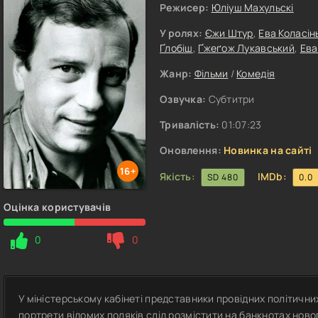
Режисер:
Юліуш Махульскі
У ролях:
Єжи Штур
,
Ева Коласін
Ґлобіш
,
Ґжеґож Лукавський
,
Ева
Жанр:
Фільми
/
Комедія
Озвучка:
Субтитри
Тривалість:
01:07:23
Оновлення:
Новинка на сайті
16+
Якість:
IMDb:
SD 480
0.0
Оцінка користувачів
0
0
У міністерському кабінеті представники провідних політични
портрети відомих поляків слід розмістити на банкнотах ново