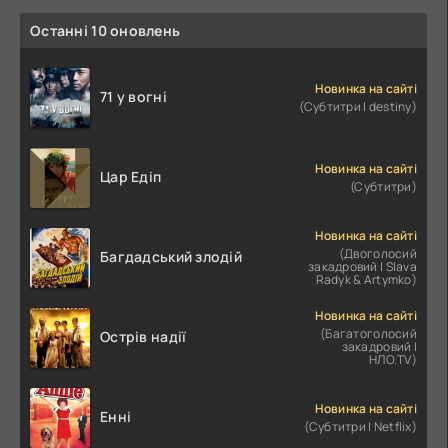
Останні 10 оновлень
Новинка на сайті
71 у вогні
(Субтитри | destiny)
Новинка на сайті
Цар Едіп
(Субтитри)
Новинка на сайті
(Двоголосий
Багдадський злодій
закадровий | Slava
Radyk & Artymko)
Новинка на сайті
(Багатоголосий
Острів надії
закадровий |
НЛО.TV)
Новинка на сайті
Енні
(Субтитри | Netflix)