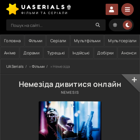
UASERIALS🍿
ФІЛЬМИ ТА СЕРІАЛИ
Головна
Фільми
Серіали
Мультфільми
Мультсеріали
Аніме
Дорами
Турецькі
Індійські
Добірки
Анонси
UASerials
»
Фільми
» Немезіда
Немезіда дивитися онлайн
NEMESIS