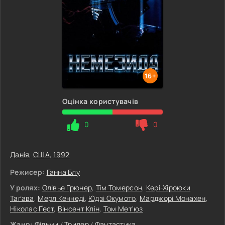
16+
Оцінка користувачів
0
0
Данія
,
США
,
1992
Режисер:
Ганна Блу
У ролях:
Олівье Грюнер
,
Тім Томерсон
,
Кері-Хіроюки
Таґава
,
Мерл Кеннеді
,
Юдзі Окумото
,
Марджорі Монахен
,
Ніколас Ґест
,
Вінсент Клін
,
Том Мет'юз
Жанр:
Фільми
/
Трилер
/
Фантастика