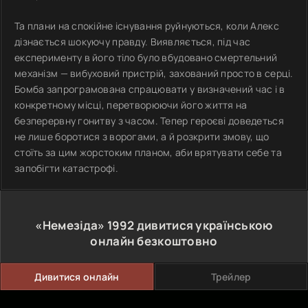
Та плани на спокійне існування руйнуються, коли Алекс
дізнається шокуючу правду. Виявляється, під час
експерименту в його тіло було вбудовано смертельний
механізм — вибуховий пристрій, захований просто в серці.
Бомба запрограмована спрацювати у визначений час і в
конкретному місці, перетворюючи його життя на
безперервну гонитву з часом. Тепер героєві доведеться
не лише боротися з ворогами, а й розкрити змову, що
стоїть за цим жорстоким планом, аби врятувати себе та
запобігти катастрофі.
«Немезіда»
1992
дивитися українською
онлайн безкоштовно
Дивитися онлайн
Трейлер