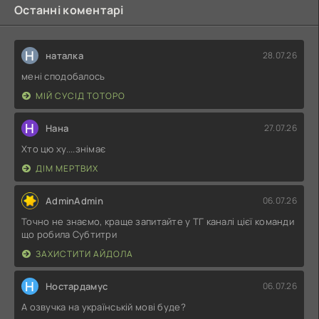
Останні коментарі
Н
наталка
28.07.26
мені сподобалось
МІЙ СУСІД ТОТОРО
Н
Нана
27.07.26
Хто цю ху....знімає
ДІМ МЕРТВИХ
AdminAdmin
06.07.26
Точно не знаємо, краще запитайте у ТГ каналі цієї команди
що робила Субтитри
ЗАХИСТИТИ АЙДОЛА
Н
Ностардамус
06.07.26
А озвучка на українській мові буде?