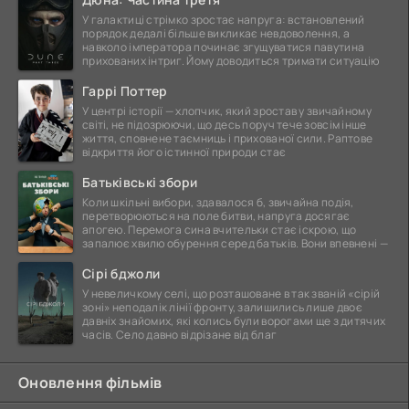
У галактиці стрімко зростає напруга: встановлений
порядок дедалі більше викликає невдоволення, а
навколо імператора починає згущуватися павутина
прихованих інтриг. Йому доводиться тримати ситуацію
Гаррі Поттер
У центрі історії — хлопчик, який зростав у звичайному
світі, не підозрюючи, що десь поруч тече зовсім інше
життя, сповнене таємниць і прихованої сили. Раптове
відкриття його істинної природи стає
Батьківські збори
Коли шкільні вибори, здавалося б, звичайна подія,
перетворюються на поле битви, напруга досягає
апогею. Перемога сина вчительки стає іскрою, що
запалює хвилю обурення серед батьків. Вони впевнені —
Сірі бджоли
У невеличкому селі, що розташоване в так званій «сірій
зоні» неподалік лінії фронту, залишились лише двоє
давніх знайомих, які колись були ворогами ще з дитячих
часів. Село давно відрізане від благ
Оновлення фільмів