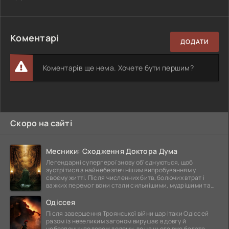
Коментарі
ДОДАТИ
Коментарів ще нема. Хочете бути першим?
Скоро на сайті
Месники: Сходження Доктора Дума
Легендарні супергерої знову об'єднуються, щоб
зустрітися з найнебезпечнішим випробуванням у
своєму житті. Після численних битв, болючих втрат і
важких перемог вони стали сильнішими, мудрішими та
ще
Одіссея
Після завершення Троянської війни цар Ітаки Одіссей
разом із невеликим загоном вирушає в довгу й
небезпечну подорож додому, де на нього вже багато