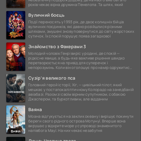
років чекає вірна дружина Пенелопа. Та шлях, який
Вуличний боєць
Події переносять у 1993 рік, де двоє колишніх бійців
вуличних поєдинків, які давно розійшлися різними
шляхами, змушені знову повернутися до світу жорстоких
сутичок. Їх спокій порушує поява загадкової
Знайомство з Факерами 3
Молодий чоловік Генрі виріс у родині, де спокій —
рідкісне явище, а будь-яке важливе рішення швидко
перетворюється на привід для суперечок і
непорозумінь. Коли він оголошує про намір одружитися,
це
Сузір’я великого пса
Головний герой історії, Хіг, — цивільний пілот, який
мешкає у постапокаліптичному Колорадо на занедбаній
авіабазі. Разом зі своїм вірним супутником, собакою
Джаспером, та буркотливим, але відданим
Ваяна
Моана відгукується на заклик океану і вирішує покинути
береги свого рідного острова Мотунуї. Вперше вона
вирушає у відкрите море у супроводі знаменитого
напівбога Мауї. На них чекає незабутня
Дюна: Частина третя