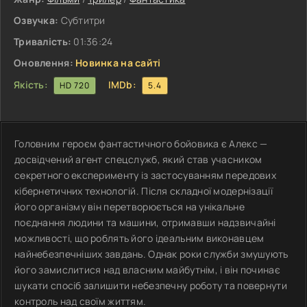
Озвучка:
Субтитри
Тривалість:
01:36:24
Оновлення:
Новинка на сайті
Якість:
IMDb:
HD 720
5.4
Головним героєм фантастичного бойовика є Алекс —
досвідчений агент спецслужб, який став учасником
секретного експерименту із застосуванням передових
кібернетичних технологій. Після складної модернізації
його організму він перетворюється на унікальне
поєднання людини та машини, отримавши надзвичайні
можливості, що роблять його ідеальним виконавцем
найнебезпечніших завдань. Однак роки служби змушують
його замислитися над власним майбутнім, і він починає
шукати спосіб залишити небезпечну роботу та повернути
контроль над своїм життям.