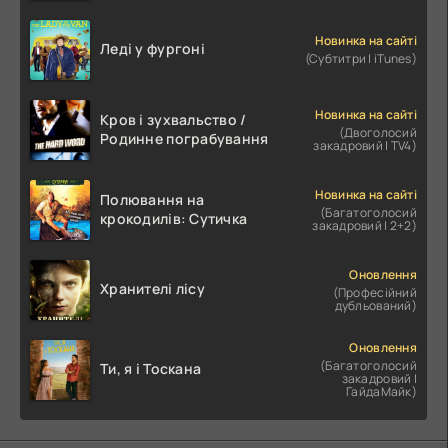
Новинка на сайті
Леді у фургоні
(Субтитри | iTunes)
Новинка на сайті
Кров і зухвальство /
(Двоголосий
Родинне пограбування
закадровий | TV4)
Новинка на сайті
Полювання на
(Багатоголосий
крокодилів: Сутичка
закадровий | 2+2)
Оновлення
Хранителі лісу
(Професійний
дубльований)
Оновлення
(Багатоголосий
Ти, я і Тоскана
закадровий |
ГайдаМайк)