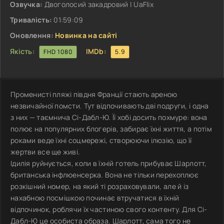
Озвучка:
Двоголосий закадровий | UaFlix
Тривалість:
01:59:09
Оновлення:
Новинка на сайті
Якість:
IMDb:
FHD 1080
5.9
Променисті пляжі півдня Франції стають ареною
незвичайної помсти. Тут відпочивають дві подруги, і одна
з них — таємнича Сі-Дабл-Ю. Її хобі досить похмуре: вона
полює на популярних блогерів, забирає їхні життя, а потім
роками веде їхні соцмережі, створюючи ілюзію, що її
жертви все ще живі.
Ідилія руйнується, коли в їхній готель прибуває Шарлотт,
британська інфлюенсерка. Вона не тільки перехоплює
розкішний номер, на який ті розраховували, але й із
нахабною посмішкою починає втручатися в їхній
відпочинок, роблячи їх частиною свого контенту. Для Сі-
Дабл-Ю це особиста образа. Шарлотт, сама того не