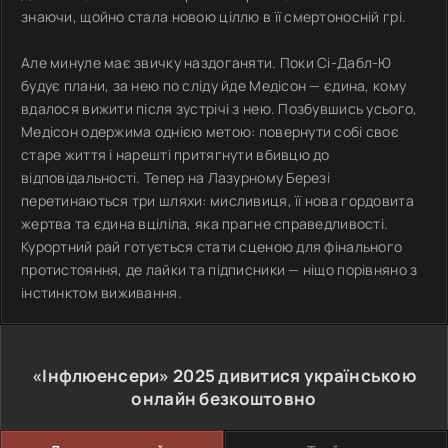
знаючи, щойно стала новою ціллю в її смертоносній грі.
Але минуле має звичку наздоганяти. Поки Сі-Дабл-Ю
будує плани, за нею по сліду йде Медісон — єдина, кому
вдалося вижити після зустрічі з нею. Позбувшись усього,
Медісон одержима однією метою: повернути собі своє
старе життя і нарешті притягнути вбивцю до
відповідальності. Тепер на Лазурному Березі
перетинаються три шляхи: мисливиця, її нова гордовита
жертва та єдина вціліла, яка прагне справедливості.
Курортний рай готується стати сценою для фінального
протистояння, де лайки та підписники — ніщо порівняно з
інстинктом виживання.
«Інфлюенсери»
2025
дивитися українською
онлайн безкоштовно