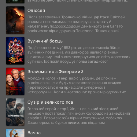
важких перемог вони стали сильнішими, мудрішими та
ще
Одіссея
Після завершення Троянської війни цар Ітаки Одіссей
разом із невеликим загоном вирушає в довгу й
небезпечну подорож додому, де на нього вже багато
років чекає вірна дружина Пенелопа. Та шлях, який
Вуличний боєць
Події переносять у 1993 рік, де двоє колишніх бійців
вуличних поєдинків, які давно розійшлися різними
шляхами, змушені знову повернутися до світу жорстоких
сутичок. Їх спокій порушує поява загадкової
Знайомство з Факерами 3
Молодий чоловік Генрі виріс у родині, де спокій —
рідкісне явище, а будь-яке важливе рішення швидко
перетворюється на привід для суперечок і
непорозумінь. Коли він оголошує про намір одружитися,
це
Сузір’я великого пса
Головний герой історії, Хіг, — цивільний пілот, який
мешкає у постапокаліптичному Колорадо на занедбаній
авіабазі. Разом зі своїм вірним супутником, собакою
Джаспером, та буркотливим, але відданим
Ваяна