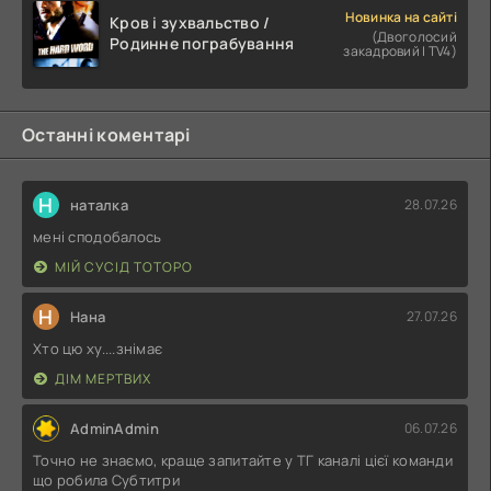
Новинка на сайті
Кров і зухвальство /
(Двоголосий
Родинне пограбування
закадровий | TV4)
Останні коментарі
Н
наталка
28.07.26
мені сподобалось
МІЙ СУСІД ТОТОРО
Н
Нана
27.07.26
Хто цю ху....знімає
ДІМ МЕРТВИХ
AdminAdmin
06.07.26
Точно не знаємо, краще запитайте у ТГ каналі цієї команди
що робила Субтитри