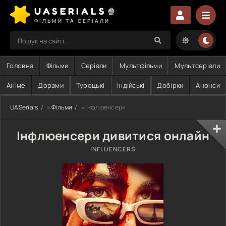
UASERIALS🍿
ФІЛЬМИ ТА СЕРІАЛИ
Головна
Фільми
Серіали
Мультфільми
Мультсеріали
Аніме
Дорами
Турецькі
Індійські
Добірки
Анонси
UASerials
»
Фільми
» Інфлюенсери
Інфлюенсери дивитися онлайн
INFLUENCERS