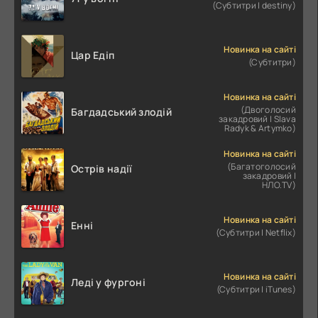
(Субтитри | destiny)
Новинка на сайті
Цар Едіп
(Субтитри)
Новинка на сайті
(Двоголосий
Багдадський злодій
закадровий | Slava
Radyk & Artymko)
Новинка на сайті
(Багатоголосий
Острів надії
закадровий |
НЛО.TV)
Новинка на сайті
Енні
(Субтитри | Netflix)
Новинка на сайті
Леді у фургоні
(Субтитри | iTunes)