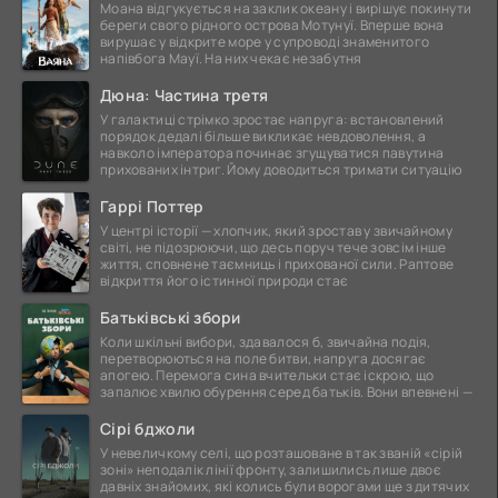
Моана відгукується на заклик океану і вирішує покинути
береги свого рідного острова Мотунуї. Вперше вона
вирушає у відкрите море у супроводі знаменитого
напівбога Мауї. На них чекає незабутня
Дюна: Частина третя
У галактиці стрімко зростає напруга: встановлений
порядок дедалі більше викликає невдоволення, а
навколо імператора починає згущуватися павутина
прихованих інтриг. Йому доводиться тримати ситуацію
Гаррі Поттер
У центрі історії — хлопчик, який зростав у звичайному
світі, не підозрюючи, що десь поруч тече зовсім інше
життя, сповнене таємниць і прихованої сили. Раптове
відкриття його істинної природи стає
Батьківські збори
Коли шкільні вибори, здавалося б, звичайна подія,
перетворюються на поле битви, напруга досягає
апогею. Перемога сина вчительки стає іскрою, що
запалює хвилю обурення серед батьків. Вони впевнені —
Сірі бджоли
У невеличкому селі, що розташоване в так званій «сірій
зоні» неподалік лінії фронту, залишились лише двоє
давніх знайомих, які колись були ворогами ще з дитячих