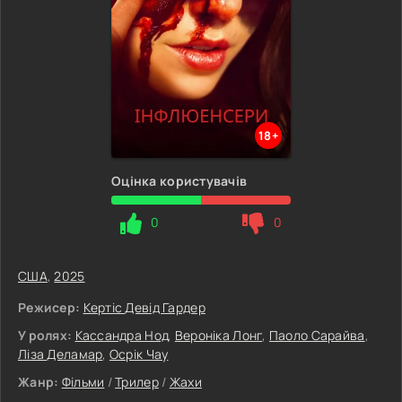
18+
Оцінка користувачів
0
0
США
,
2025
Режисер:
Кертіс Девід Гардер
У ролях:
Кассандра Нод
,
Вероніка Лонг
,
Паоло Сарайва
,
Ліза Деламар
,
Осрік Чау
Жанр:
Фільми
/
Трилер
/
Жахи