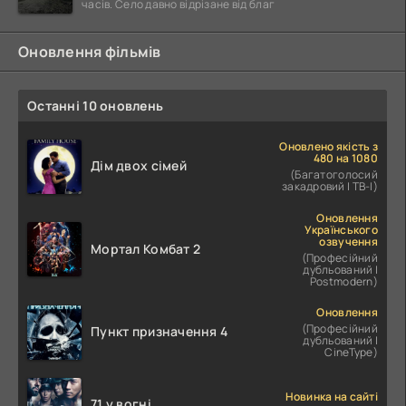
часів. Село давно відрізане від благ
Оновлення фільмів
Останні 10 оновлень
Оновлено якість з
480 на 1080
Дім двох сімей
(Багатоголосий
закадровий | ТВ-І)
Оновлення
Українського
озвучення
Мортал Комбат 2
(Професійний
дубльований |
Postmodern)
Оновлення
(Професійний
Пункт призначення 4
дубльований |
CineType)
Новинка на сайті
71 у вогні