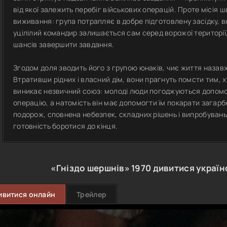
від якої залежить перебіг військових операцій. Проте місія
виживання: група потрапляє в добре підготовлену засідку, в
уцілілий командир залишається сам серед ворожої території
шансів завершити завдання.
Згодом доля зводить його з групою юнаків, чиє життя назавж
Втративши рідних і власний дім, вони прагнуть помсти тим, х
виникає незвичний союз: молоді люди погоджуються допомо
операцію, а натомість він має допомогти їм покарати загарб
подорож, сповнена небезпек, складних рішень і випробувань, я
готовність боротися до кінця.
«Гніздо шершнів»
1970
дивитися украї
ивитися онлайн
Трейлер