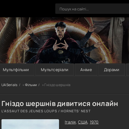
Мультфільми
Мультсеріали
Аніме
Дорами
UASerials
»
Фільми
» Гніздо шершнів
Гніздо шершнів дивитися онлайн
L'ASSAUT DES JEUNES LOUPS / HORNETS' NEST
Італія
,
США
,
1970