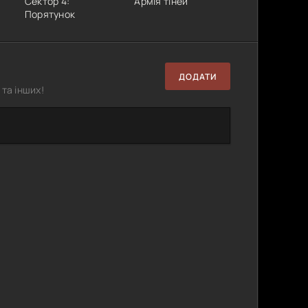
Сектор 4:
Армія тіней
Порятунок
ДОДАТИ
та інших!