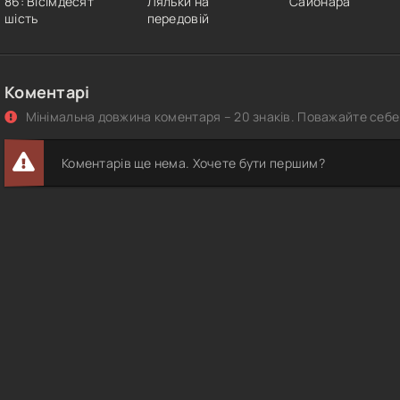
86: Вісімдесят
Ляльки на
Сайонара
шість
передовій
Коментарі
Мінімальна довжина коментаря – 20 знаків. Поважайте себе 
Коментарів ще нема. Хочете бути першим?