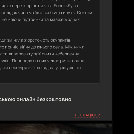
 швидко перетворюється на боротьбу за
наслідок чого майже всі бійці гинуть. Єдиний
, не маючи підтримки та майже жодних
ди змінила жорстокість окупантів.
то приніс війну до їхнього села. Між ними
гти диверсанту здійснити небезпечну
ників. Попереду на них чекає ризикована
кі перевірять їхню відвагу, рішучість і
нською онлайн безкоштовно
НЕ ПРАЦЮЄ?