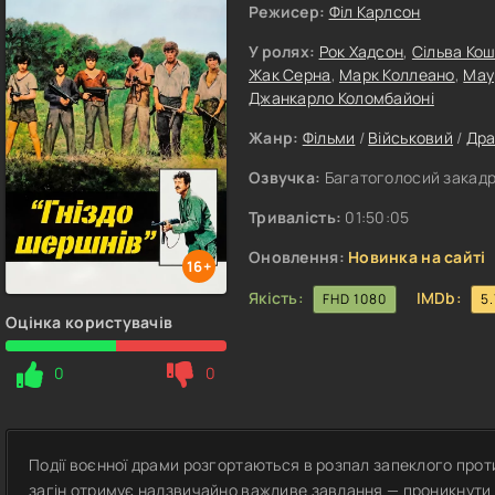
Режисер:
Філ Карлсон
У ролях:
Рок Хадсон
,
Сільва Ко
Жак Серна
,
Марк Коллеано
,
Мау
Джанкарло Коломбайоні
Жанр:
Фільми
/
Військовий
/
Др
Озвучка:
Багатоголосий закадр
Тривалість:
01:50:05
Оновлення:
Новинка на сайті
16+
Якість:
IMDb:
FHD 1080
5.
Оцінка користувачів
0
0
Події воєнної драми розгортаються в розпал запеклого прот
загін отримує надзвичайно важливе завдання — проникнути в