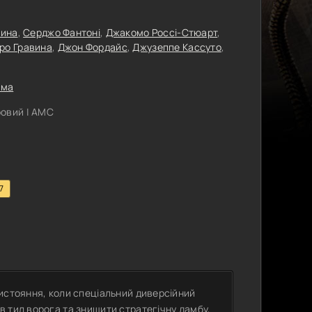
шина
,
Серджо Фантоні
,
Джакомо Россі-Стюарт
,
ро Гравина
,
Джон Фордайс
,
Джузеппе Кассуто
,
ама
овий | АМС
7
истояння, коли спеціальний диверсійний
 тил ворога та знищити стратегічну дамбу,