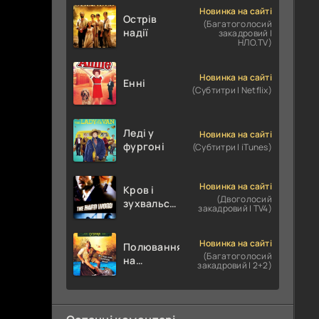
Новинка на сайті
Острів
(Багатоголосий
надії
закадровий |
НЛО.TV)
Новинка на сайті
Енні
(Субтитри | Netflix)
Леді у
Новинка на сайті
фургоні
(Субтитри | iTunes)
Новинка на сайті
Кров і
(Двоголосий
зухвальство
закадровий | TV4)
/ Родинне
пограбування
Новинка на сайті
Полювання
(Багатоголосий
на
закадровий | 2+2)
крокодилів:
Сутичка