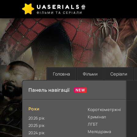
UASERIALS🍿
ФІЛЬМИ ТА СЕРІАЛИ
Головна
Фільми
Серіали
Панель навігації
Роки
Короткометржні
Кримінал
2026 рік
ЛГБТ
2025 рік
Мелодрама
2024 рік