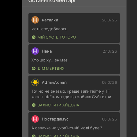
Останні коментарі
Н
наталка
28.07.26
мені сподобалось
МІЙ СУСІД ТОТОРО
Н
Нана
27.07.26
Хто цю ху....знімає
ДІМ МЕРТВИХ
AdminAdmin
06.07.26
Точно не знаємо, краще запитайте у ТГ
каналі цієї команди що робила Субтитри
ЗАХИСТИТИ АЙДОЛА
Н
Ностардамус
06.07.26
А озвучка на українській мові буде?
ЗАХИСТИТИ АЙДОЛА