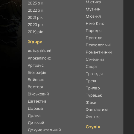
Містика
2023 рік
Музичні
2022 рік
Мюзикл
2021 рік
Німе Кіно
2020 рік
Пародія
2019 рік
Пригоди
Жанри
Психологічні
Анімаційний
Романтичний
Апокаліпсис
Сімейний
Артхаус
Спорт
Біографія
Трагедія
Бойовик
Треш
Вестерн
Трилер
Військовий
Турецькі
Детектив
Жахи
Дорама
Фантастика
Драма
Фентезі
Дитячий
Студія
Документальний