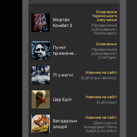
Оновлення
Українського
Мортал
озвучення
Комбат 2
(Професійний
дубльований |
Postmodern)
Оновлення
Пункт
(Професійний
призначення
дубльований |
CineType)
4
Новинка на сайті
71 у вогні
(Субтитри | destiny)
Новинка на сайті
Цар Едіп
(Субтитри)
Новинка на сайті
Багдадський
(Двоголосий
злодій
закадровий | Slava
Radyk & Artymko)