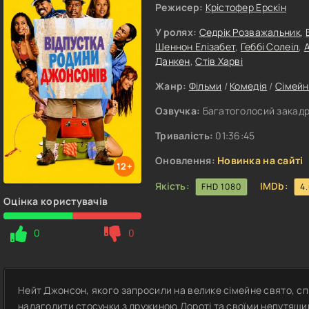
Режисер:
Крістофер Ерскін
У ролях:
Седрік Розважальник
,
Шеннон Елізабет
,
Геббі Солеіл
,
Данкен
,
Стів Харві
Жанр:
Фільми
/
Комедія
/
Сімейн
Озвучка:
Багатоголосий закадр
Тривалість:
01:36:45
Оновлення:
Новинка на сайті
12+
Якість:
IMDb:
FHD 1080
4
Оцінка користувачів
0
0
Нейт Джонсон, якого запросили на велике сімейне свято, с
налагодити стосунки з дружиною Дороті та своїми непутящи