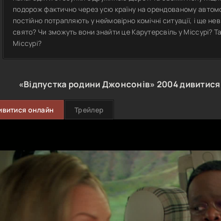
подорож фактично через усю країну на орендованому автомо
постійно потрапляють у неймовірно комічні ситуації, і ще не
свято? Чи зможуть вони знайти це Карутерсвіль у Міссурі? Та
Міссурі?
«Відпустка родини Джонсонів»
2004
дивитися
ивитися онлайн
Трейлер