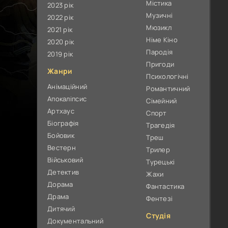
Містика
2023 рік
Музичні
2022 рік
Мюзикл
2021 рік
Німе Кіно
2020 рік
Пародія
2019 рік
Пригоди
Жанри
Психологічні
Анімаційний
Романтичний
Апокаліпсис
Сімейний
Артхаус
Спорт
Біографія
Трагедія
Бойовик
Треш
Вестерн
Трилер
Військовий
Турецькі
Детектив
Жахи
Дорама
Фантастика
Драма
Фентезі
Дитячий
Студія
Документальний