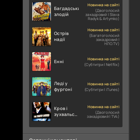
Новинка на сайті
Багдадський
(Двоголосий
злодій
закадровий | Slava
Radyk & Artymko)
Новинка на сайті
Острів
(Багатоголосий
надії
закадровий |
НЛО.TV)
Новинка на сайті
Енні
(Субтитри | Netflix)
Леді у
Новинка на сайті
фургоні
(Субтитри | iTunes)
Новинка на сайті
Кров і
(Двоголосий
зухвальство
закадровий | TV4)
/ Родинне
пограбування