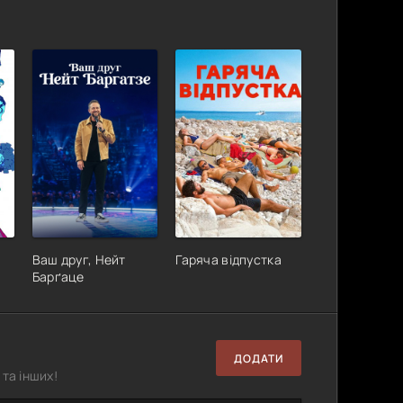
Ваш друг, Нейт
Гаряча відпустка
Барґаце
ДОДАТИ
та інших!