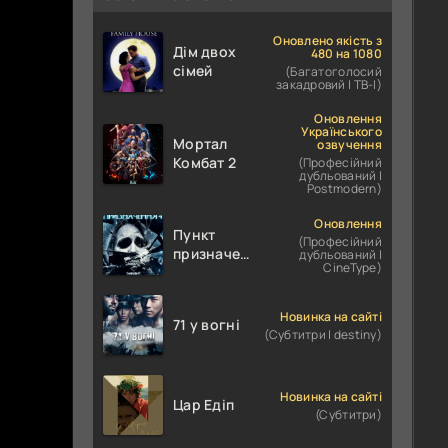
Оновлено якість з
Дім двох
480 на 1080
сімей
(Багатоголосий
закадровий | ТВ-І)
Оновлення
Українського
Мортал
озвучення
Комбат 2
(Професійний
дубльований |
Postmodern)
Оновлення
Пункт
(Професійний
призначення
дубльований |
CineType)
4
Новинка на сайті
71 у вогні
(Субтитри | destiny)
Новинка на сайті
Цар Едіп
(Субтитри)