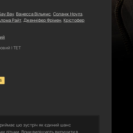
Бау Вау
,
Ванесса Вільямс
,
Соланж Ноулз
,
Алома Райт
,
Дженніфер Фрімен
,
Крістофер
ий
овий | ТЕТ
.6
приймає цю зустріч як єдиний шанс
ми дітьми. Вони вирішують вирушити в