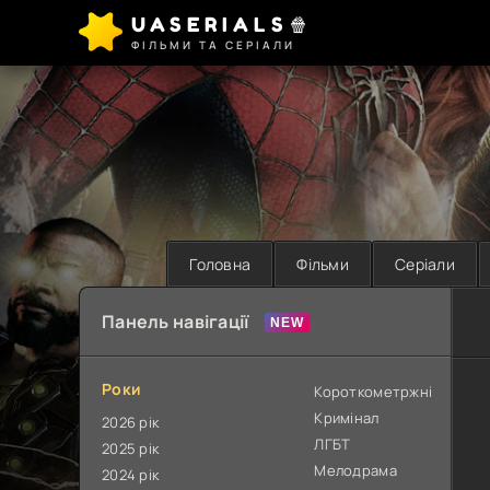
UASERIALS🍿
ФІЛЬМИ ТА СЕРІАЛИ
Головна
Фільми
Серіали
Панель навігації
Роки
Короткометржні
Кримінал
2026 рік
ЛГБТ
2025 рік
Мелодрама
2024 рік