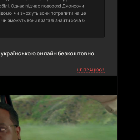
білі. Однак під час подорожі Джонсони
відомо, чи зможуть вони потрапити на це
 чи зможуть вони взагалі знайти хоча б
 українською онлайн безкоштовно
НЕ ПРАЦЮЄ?