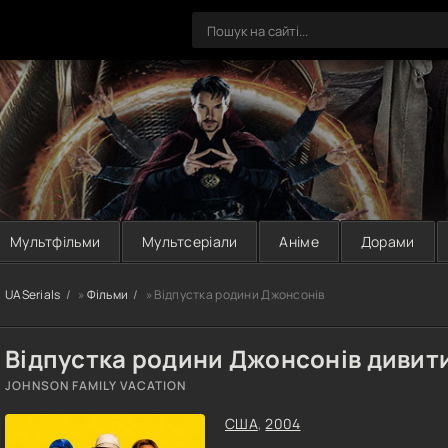
Мультфільми
Мультсеріали
Аніме
Дорами
UASerials
»
Фільми
» Відпустка родини Джонсонів
Відпустка родини Джонсонів дивит
JOHNSON FAMILY VACATION
США
,
2004