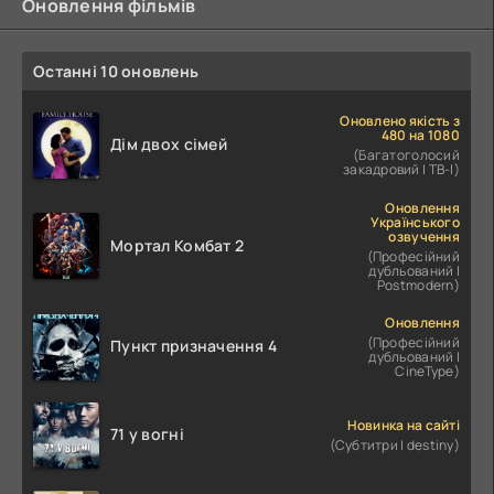
Оновлення фільмів
Останні 10 оновлень
Оновлено якість з
480 на 1080
Дім двох сімей
(Багатоголосий
закадровий | ТВ-І)
Оновлення
Українського
озвучення
Мортал Комбат 2
(Професійний
дубльований |
Postmodern)
Оновлення
(Професійний
Пункт призначення 4
дубльований |
CineType)
Новинка на сайті
71 у вогні
(Субтитри | destiny)