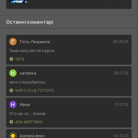
Останні коментарі
Г
Гість Людмила
08.08.26
Така несусвітня херня
1670
Н
наталка
28.07.26
мені сподобалось
МІЙ СУСІД ТОТОРО
Н
Нана
27.07.26
Хто цю ху....знімає
ДІМ МЕРТВИХ
AdminAdmin
06.07.26