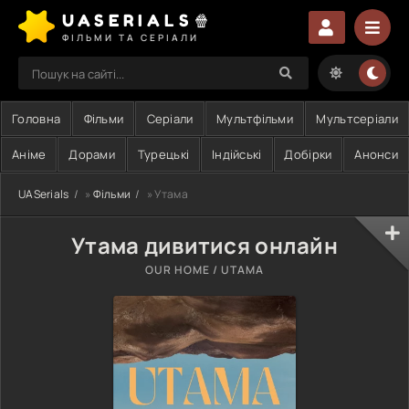
UASERIALS🍿
ФІЛЬМИ ТА СЕРІАЛИ
Головна
Фільми
Серіали
Мультфільми
Мультсеріали
Аніме
Дорами
Турецькі
Індійські
Добірки
Анонси
UASerials
»
Фільми
» Утама
Утама дивитися онлайн
OUR HOME / UTAMA