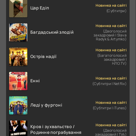
Новинка на сайті
Цар Едіп
(Субтитри)
Новинка на сайті
(Двоголосий
Багдадський злодій
закадровий | Slava
Radyk & Artymko)
Новинка на сайті
(Багатоголосий
Острів надії
закадровий |
НЛО.TV)
Новинка на сайті
Енні
(Субтитри | Netflix)
Новинка на сайті
Леді у фургоні
(Субтитри | iTunes)
Новинка на сайті
Кров і зухвальство /
(Двоголосий
Родинне пограбування
закадровий | TV4)