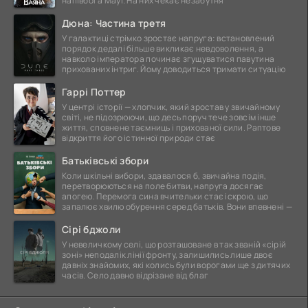
напівбога Мауї. На них чекає незабутня
Дюна: Частина третя
У галактиці стрімко зростає напруга: встановлений
порядок дедалі більше викликає невдоволення, а
навколо імператора починає згущуватися павутина
прихованих інтриг. Йому доводиться тримати ситуацію
Гаррі Поттер
У центрі історії — хлопчик, який зростав у звичайному
світі, не підозрюючи, що десь поруч тече зовсім інше
життя, сповнене таємниць і прихованої сили. Раптове
відкриття його істинної природи стає
Батьківські збори
Коли шкільні вибори, здавалося б, звичайна подія,
перетворюються на поле битви, напруга досягає
апогею. Перемога сина вчительки стає іскрою, що
запалює хвилю обурення серед батьків. Вони впевнені —
Сірі бджоли
У невеличкому селі, що розташоване в так званій «сірій
зоні» неподалік лінії фронту, залишились лише двоє
давніх знайомих, які колись були ворогами ще з дитячих
часів. Село давно відрізане від благ