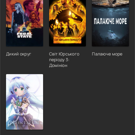
Дикий округ
Світ Юрського
Палаюче море
періоду 3:
Домініон