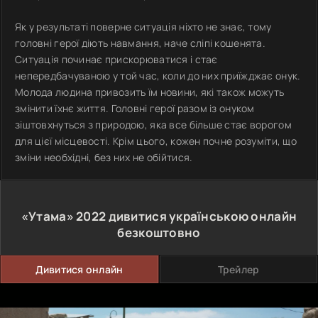
Як у результаті поверне ситуація ніхто не знає, тому
головні герої діють навмання, наче сліпі кошенята.
Ситуація починає прискорюватися і стає
непередбачуваною у той час, коли до них приїжджає онук.
Молода людина привозить їм новини, які також можуть
змінити їхнє життя. Головні герої разом із онуком
зіштовхнуться з природою, яка все більше стає ворогом
для цієї місцевості. Крім цього, кожен почне розуміти, що
зміни необхідні, без них не обійтися.
«Утама»
2022
дивитися українською онлайн
безкоштовно
Дивитися онлайн
Трейлер