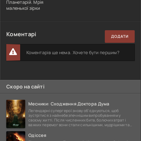
Планетарій. Мрія
маленької зірки
Коментарі
ДОДАТИ
Коментарів ще нема. Хочете бути першим?
Скоро на сайті
Месники: Сходження Доктора Дума
Легендарні супергерої знову об'єднуються, щоб
зустрітися з найнебезпечнішим випробуванням у
своєму житті. Після численних битв, болючих втрат і
важких перемог вони стали сильнішими, мудрішими та
ще
Одіссея