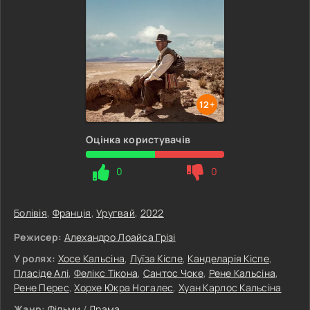
12+
Оцінка користувачів
0
0
Болівія
,
Франція
,
Уругвай
,
2022
Режисер:
Алехандро Лоайса Грізі
У ролях:
Хосе Кальсіна
,
Луїза Кіспе
,
Канделарія Кіспе
,
Пласіде Алі
,
Фелікс Тікона
,
Сантос Чоке
,
Рене Кальсіна
,
Рене Перес
,
Хорхе Юкра Ногалес
,
Хуан Карлос Кальсіна
Жанр:
Фільми
/
Драма