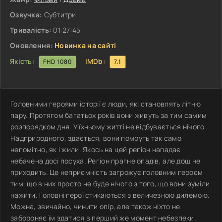
Озвучка:
Субтитри
Тривалість:
01:27:45
Оновлення:
Новинка на сайті
Якість:
IMDb:
FHD 1080
7.1
Головними героями історії є люди, які становлять літню
пару. Протягом багатьох років вони живуть за тим самим
розпорядком дня. У їхньому житті не відбувається нічого
Надприродного, здається, вони помруть так само
непомітно, як і жили. Якось на цей регіон нападає
небачена досі посуха. Регіон прагне опадів, але дощ не
приходить. Це неприємність загрожує головним героєм
тим, що в них просто не буде нічого з того, що вони зуміли
нажити. Головні герої стикаються з величезною дилемою.
Можна, звичайно, чинити опір, але також ніхто не
забороняє їм здатися в перший же момент небезпеки.