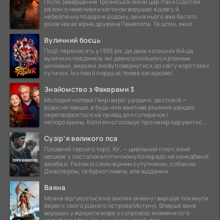
Після завершення Троянської війни цар Ітаки Одіссей
разом із невеликим загоном вирушає в довгу й
небезпечну подорож додому, де на нього вже багато
років чекає вірна дружина Пенелопа. Та шлях, який
Вуличний боєць
Події переносять у 1993 рік, де двоє колишніх бійців
вуличних поєдинків, які давно розійшлися різними
шляхами, змушені знову повернутися до світу жорстоких
сутичок. Їх спокій порушує поява загадкової
Знайомство з Факерами 3
Молодий чоловік Генрі виріс у родині, де спокій —
рідкісне явище, а будь-яке важливе рішення швидко
перетворюється на привід для суперечок і
непорозумінь. Коли він оголошує про намір одружитися,
це
Сузір’я великого пса
Головний герой історії, Хіг, — цивільний пілот, який
мешкає у постапокаліптичному Колорадо на занедбаній
авіабазі. Разом зі своїм вірним супутником, собакою
Джаспером, та буркотливим, але відданим
Ваяна
Моана відгукується на заклик океану і вирішує покинути
береги свого рідного острова Мотунуї. Вперше вона
вирушає у відкрите море у супроводі знаменитого