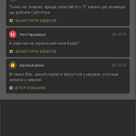
Точно не знаємо, краще запитайте у ТГ каналі цієї команди
що робила Субтитри
ЗАХИСТИТИ АЙДОЛА
Н
Ностардамус
06.07.26
А озвучка на українській мові буде?
ЗАХИСТИТИ АЙДОЛА
AdminAdmin
05.07.26
Вітаємо Вас, даний серіал є відсутній у мережі, оскільки
записів у мережі
ВІТЕР КОХАННЯ